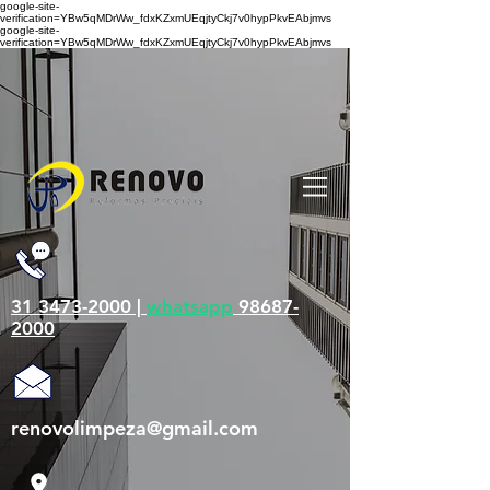
google-site-
verification=YBw5qMDrWw_fdxKZxmUEqjtyCkj7v0hypPkvEAbjmvs
google-site-
verification=YBw5qMDrWw_fdxKZxmUEqjtyCkj7v0hypPkvEAbjmvs
31 3473-2000 |
whatsapp
98687-
2000
renovolimpeza@gmail.com