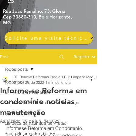
Rua João Ramalho, 73, Glória
Cep 30880-310, Belo Horizonte,
MG
Solicite uma visita técnica gratuita e sem compromisso
Registre-se
Post
Todos posts
BH Renovo Reformas Prediais BH: Limpeza Manutenção Predial Fachada
Todos posts
24 de jun. de 2022
1 min de leitura
Informe-se Reforma em
BH Reforma Predial BH
condomínio noticias
Limpeza de Fachada de Prédio Preço
manutenção
Manutenção Predial
Atualizado:
29 de jun. de 2022
Limpeza de Fachada de Prédio
Informese Reforma em Condomínio.
Preço Reforma Predial BH
Informe-se Reforma em condomínio 