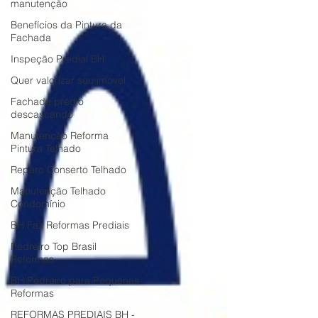
manutenção
Benefícios da Pintura da
Fachada
Inspeção Predial BH
Quer valorizar seu imóvel
Fachada prédio
descascando
Manutenção Reforma
Pintura Telhado
Reparo Conserto Telhado
Manutenção Telhado
Condomínio
BH Faz Reformas Prediais
Pedreiro Top Brasil
Reformas
BH Pedreiro para Pequenas
Reformas
REFORMAS PREDIAIS BH -