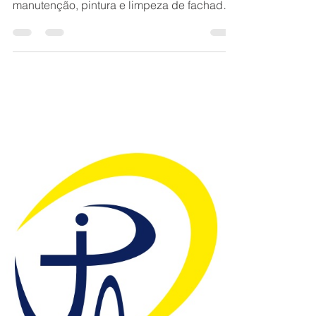
BELO HORIZONTE
BH Renovo Reformas Pinturas, atuante
desde 1978, é especializada em
manutenção, pintura e limpeza de fachadas
para condomínios, empresas e prédios em
Belo Horizonte e região metropolitana.
Oferece serviços com garantia equipe
treinada e foco em segurança estrutural. A
empresa facilita orçamentos sem
compromisso e tem vasta experiência em
revitalizações. Pintura e Fachadas:
Aplicação de tintas impermeáveis e
elásticas, incluindo selador de base acrílica
para maior durabilidad