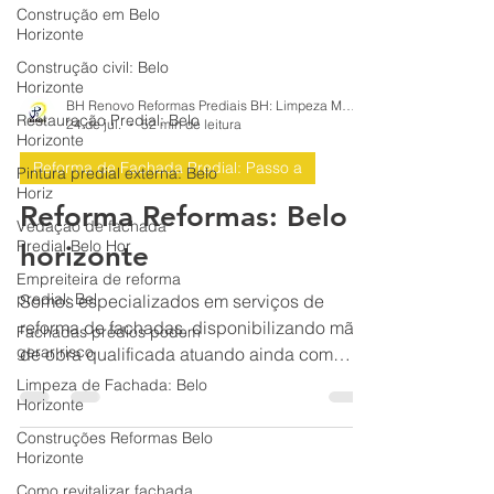
Construção em Belo
Horizonte
Construção civil: Belo
Horizonte
Restauração Predial: Belo
BH Renovo Reformas Prediais BH: Limpeza Manutenção Predial Fachada
Horizonte
24 de jul.
52 min de leitura
Pintura predial externa: Belo
Horiz
Reforma de Fachada Predial: Passo a
Vedação de fachada
Reforma Reformas: Belo
Predial Belo Hor
Empreiteira de reforma
horizonte
predial: Bel
Somos especializados em serviços de
Fachadas prédios podem
gerar risco
reforma de fachadas, disponibilizando mão
de obra qualificada atuando ainda com
Limpeza de Fachada: Belo
Horizonte
execução de limpeza de fachada,
revitalização de fachada, pintura de
Construções Reformas Belo
Horizonte
fachada, restauração de fachada e
impermeabilização de fachada. Atendemos
Como revitalizar fachada