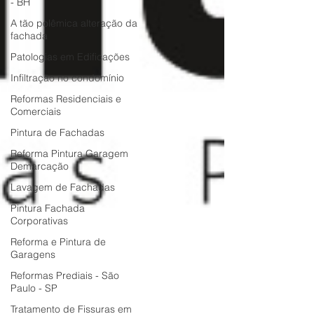
- BH
A tão polêmica alteração da
fachada
Patologias em Edificações
Infiltração no condomínio
Reformas Residenciais e
Comerciais
Pintura de Fachadas
Reforma Pintura Garagem
Demarcação
Lavagem de Fachadas
Pintura Fachada
Corporativas
Reforma e Pintura de
Garagens
Reformas Prediais - São
Paulo - SP
Tratamento de Fissuras em