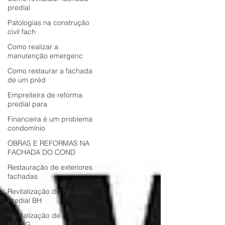
predial
síndicos, administradoras e condomínios de
todos os portes em serviços de reforma de
Patologias na construção
civil fach
fachadas e manutenção predial.
Como realizar a
manutenção emergenc
Como restaurar a fachada
de um préd
Empreiteira de reforma
predial para
Financeira é um problema
condomínio
OBRAS E REFORMAS NA
FACHADA DO COND
Restauração de exteriores
fachadas
Revitalização de Fachada
Predial BH
Revitalização de Fachadas:
BH MG