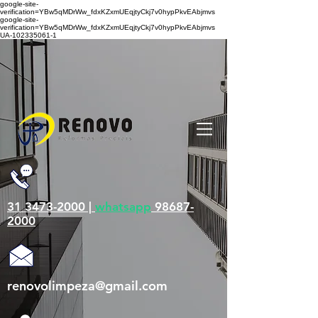
google-site-
verification=YBw5qMDrWw_fdxKZxmUEqjtyCkj7v0hypPkvEAbjmvs
google-site-
verification=YBw5qMDrWw_fdxKZxmUEqjtyCkj7v0hypPkvEAbjmvs
UA-102335061-1
31 3473-2000 |
whatsapp
98687-
2000
renovolimpeza@gmail.com