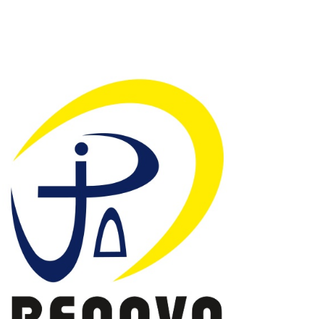
obras civis para condomínios e empresas.
Empresas como a BH RENOVO Engenharia
e RENOVO Limpeza de Fachadas são
opções na região, oferecendo garantia,
orçamentos rápidos e foco em valorização
imobiliária. Principais Serviços Oferecidos:
Fachadas: Limpeza, restauração e pintura
de fachadas prediais. Impermeabilização:
Soluções para infi