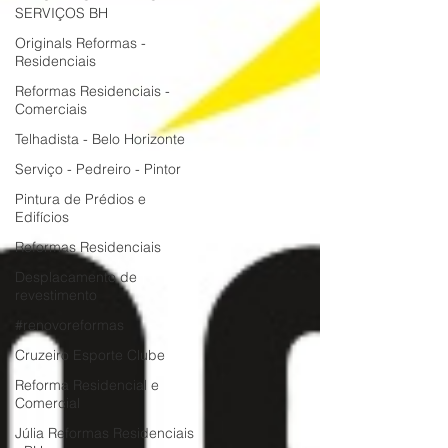
SERVIÇOS BH
Originals Reformas -
Residenciais
Reformas Residenciais -
Comerciais
Telhadista - Belo Horizonte
Serviço - Pedreiro - Pintor
Pintura de Prédios e
Edifícios
Reformas Residenciais
Desplacamento de
revestimento
#renovoreformas
Cruzeiro Esporte Clube
Reforma Residencial e
Comercial
Júlia Reformas Residenciais