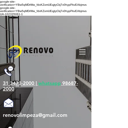
google-site-
verification=YBw5qMDrWw_fdxKZxmUEqjtyCkj7v0hypPkvEAbjmvs
google-site-
verification=YBw5qMDrWw_fdxKZxmUEqjtyCkj7v0hypPkvEAbjmvs
UA-102335061-1
31 3473-2000 |
whatsapp
98687-
2000
renovolimpeza@gmail.com