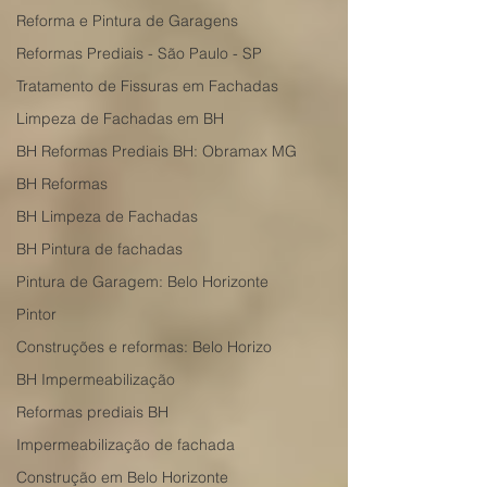
Reforma e Pintura de Garagens
Reformas Prediais - São Paulo - SP
Tratamento de Fissuras em Fachadas
Limpeza de Fachadas em BH
BH Reformas Prediais BH: Obramax MG
BH Reformas
BH Limpeza de Fachadas
BH Pintura de fachadas
Pintura de Garagem: Belo Horizonte
Pintor
Construções e reformas: Belo Horizo
BH Impermeabilização
Reformas prediais BH
Impermeabilização de fachada
Construção em Belo Horizonte