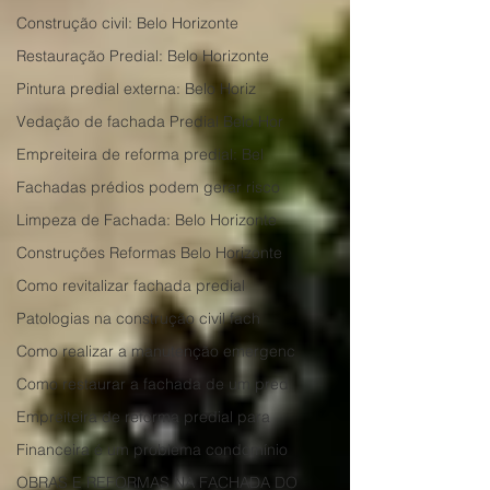
Construção civil: Belo Horizonte
Restauração Predial: Belo Horizonte
Pintura predial externa: Belo Horiz
Vedação de fachada Predial Belo Hor
Empreiteira de reforma predial: Bel
Fachadas prédios podem gerar risco
Limpeza de Fachada: Belo Horizonte
Construções Reformas Belo Horizonte
Como revitalizar fachada predial
Patologias na construção civil fach
Como realizar a manutenção emergenc
Como restaurar a fachada de um préd
Empreiteira de reforma predial para
Financeira é um problema condomínio
OBRAS E REFORMAS NA FACHADA DO