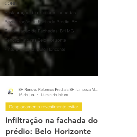
COND
Restauração de exteriores fachadas
Revitalização de Fachada Predial BH
Revitalização de Fachadas: BH MG
Renovo Pinturas Belo Horizonte
Pintura Externa: Belo Horizonte
BH Renovo Reformas Prediais BH: Limpeza Manutenção Predial Fachada
16 de jun.
14 min de leitura
Desplacamento revestimento evitar
Infiltração na fachada do