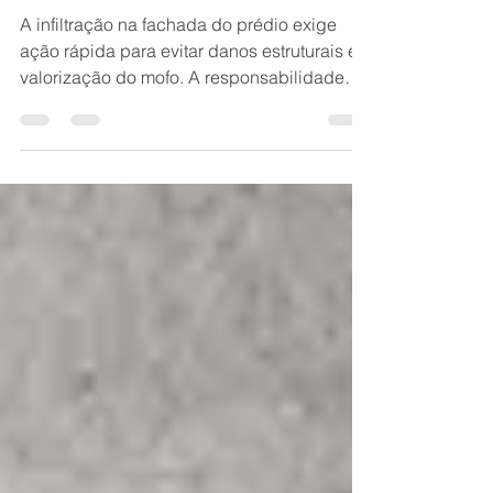
prédio: Belo Horizonte
A infiltração na fachada do prédio exige
ação rápida para evitar danos estruturais e
valorização do mofo. A responsabilidade
pelos reparos depende da origem: o
condomínio responde por falhas nas
paredes externas, juntas de dilatação e
impermeabilização geral; o morador
responde por infiltrações nas esquadrias da
sua janela. Identifique a Origem: Avalie se a
umidade ocorre ao redor das janelas
(problema particular) ou se é uma mancha
generalizada na parede que piora em dias
d