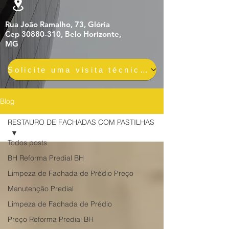
Rua João Ramalho, 73, Glória
Cep 30880-310, Belo Horizonte,
MG
Solicite uma visita técnica gratuita e sem compromisso
Blog
RESTAURO DE FACHADAS COM PASTILHAS
Todos posts
BH Reforma Predial BH
Limpeza de Fachada de Prédio Preço
Manutenção Predial
Limpeza de Fachada de Prédio
Preço Reforma Predial BH