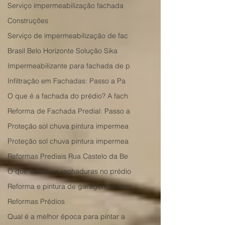
Serviço impermeabilização fachada
Construções
Serviço de impermeabilização de fac
Brasil Belo Horizonte Solução Sika
Impermeabilizante para fachada de p
Infiltração em Fachadas: Passo a Pa
O que é a fachada do prédio? A fach
Reforma de Fachada Predial: Passo a
Proteção sol chuva pintura impermea
Proteção sol chuva pintura impermea
Reformas Prediais Rua Castelo da Be
O que causa as rachaduras no prédio
Reforma e pintura de garagem de con
Reformas Prédios
Qual é a melhor época para pintar a