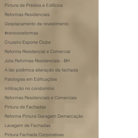
Pintura de Prédios e Edifícios
Reformas Residenciais
Desplacamento de revestimento
#renovoreformas
Cruzeiro Esporte Clube
Reforma Residencial e Comercial
Júlia Reformas Residenciais - BH
A tão polêmica alteração da fachada
Patologias em Edificações
Infiltração no condomínio
Reformas Residenciais e Comerciais
Pintura de Fachadas
Reforma Pintura Garagem Demarcação
Lavagem de Fachadas
Pintura Fachada Corporativas