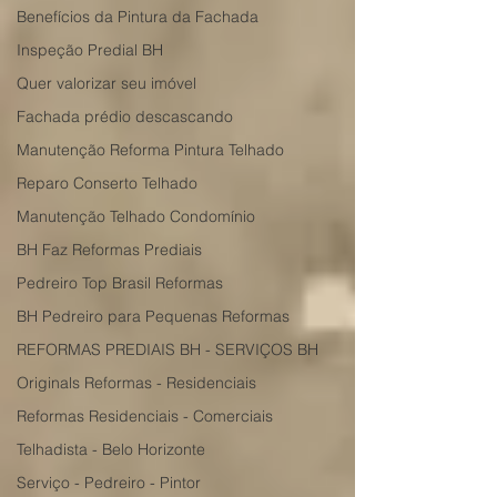
Benefícios da Pintura da Fachada
Inspeção Predial BH
Quer valorizar seu imóvel
Fachada prédio descascando
Manutenção Reforma Pintura Telhado
Reparo Conserto Telhado
Manutenção Telhado Condomínio
BH Faz Reformas Prediais
Pedreiro Top Brasil Reformas
BH Pedreiro para Pequenas Reformas
REFORMAS PREDIAIS BH - SERVIÇOS BH
Originals Reformas - Residenciais
Reformas Residenciais - Comerciais
Telhadista - Belo Horizonte
Serviço - Pedreiro - Pintor