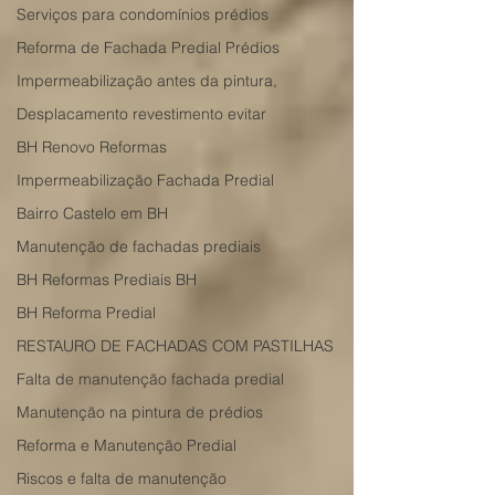
Serviços para condomínios prédios
Reforma de Fachada Predial Prédios
Impermeabilização antes da pintura,
Desplacamento revestimento evitar
BH Renovo Reformas
Impermeabilização Fachada Predial
Bairro Castelo em BH
Manutenção de fachadas prediais
BH Reformas Prediais BH
BH Reforma Predial
RESTAURO DE FACHADAS COM PASTILHAS
Falta de manutenção fachada predial
Manutenção na pintura de prédios
Reforma e Manutenção Predial
Riscos e falta de manutenção