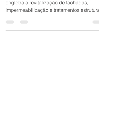
contratar Belo Horizonte
A restauração predial em condomínios
engloba a revitalização de fachadas,
impermeabilização e tratamentos estruturais
para garantir segurança, valorização e
conservação do edifício. Este processo
corrige infiltrações, trincas e o
desplacamento de pastilhas, prevenindo
acidentes e valorizando o patrimônio dos
condôminos. Etapas Fundamentais da
Restauração. Limpeza e Hidrojateamento:
Remoção de fungos, poluição e materiais
soltos para expor a verdadeira condição
das paredes. B