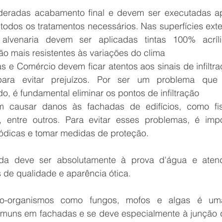
édio
Reforma e pintura de garagem de con
ideradas acabamento final e devem ser executadas ap
todos os tratamentos necessários. Nas superfícies exte
lvenaria devem ser aplicadas tintas 100% acríli
elhor época para pintar a
o mais resistentes às variações do clima
e Comércio devem ficar atentos aos sinais de infiltra
ara evitar prejuízos. Por ser um problema que e
s
Reforma de Fachada Predial Prédios
o, é fundamental eliminar os pontos de infiltração
 causar danos às fachadas de edifícios, como fiss
 entre outros. Para evitar esses problemas, é impor
ra,
Desplacamento revestimento evitar
iódicas e tomar medidas de proteção.
da deve ser absolutamente à prova d'água e atend
eabilização Fachada Predial
s de qualidade e aparência ótica.
o-organismos como fungos, mofos e algas é um
enção de fachadas prediais
muns em fachadas e se deve especialmente à junção de