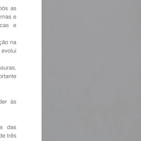
ós as 
rnas e 
cas e 
ção na 
volui 
uras, 
tante 
er às 
a das 
 três 