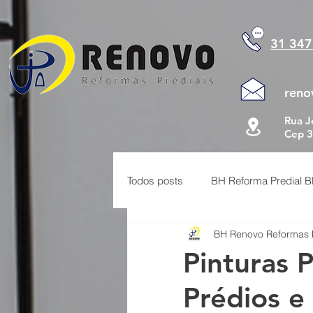
google-site-verification=YBw5qMDrWw_fdxKZxmUEqjtyCkj7v0hypPkvEAbjmvs
google-site-veri
31 347
reno
Rua J
Cep 3
Todos posts
BH Reforma Predial 
BH Renovo Reformas 
Manutenção Predial
Limpeza
Pinturas 
Prédios e
Preço Reforma Predial BH
S