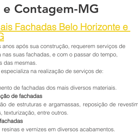
e e Contagem-MG
ermeabilização de fac
iais Fachadas Belo Horizonte e 
G
Impermeabilizante para fachada de p
 anos após sua construção, requerem serviços de 
 nas suas fachadas, e com o passar do tempo, 
as das mesmas.
Pa
O que é a fachada do prédio? A fach
 especializa na realização de serviços de:
ento de fachadas dos mais diversos materiais.
so a
Proteção sol chuva pintura impermea
ação de fachadas
ão de estruturas e argamassas, reposição de revestim
, texturização, entre outros.
mea
Reformas Prediais Rua Castelo da Be
 fachadas
, resinas e vernizes em diversos acabamentos.