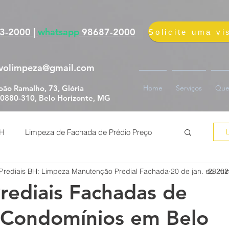
fication=YBw5qMDrWw_fdxKZxmUEqjtyCkj7v0hypPkvEAbjmvs
3-2000 |
whatsapp
98687-2000
volimpeza@gmail.com
oão Ramalho, 73, Glória
Home
Serviços
Que
0880-310, Belo Horizonte, MG
BH
Limpeza de Fachada de Prédio Preço
Prediais BH: Limpeza Manutenção Predial Fachada
20 de jan. de 20
23 min
 de Fachada de Prédio
Prediais Fachadas de
 Condomínios em Belo
erviço impermeabilização fachada