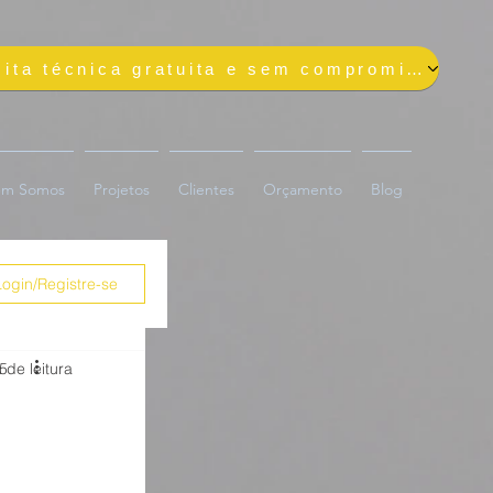
Solicite uma visita técnica gratuita e sem compromisso
m Somos
Projetos
Clientes
Orçamento
Blog
Login/Registre-se
25
 de leitura