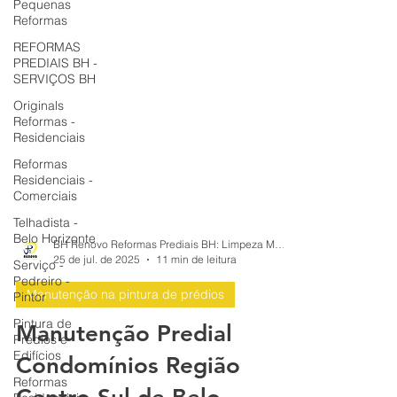
Pequenas
Reformas
REFORMAS
PREDIAIS BH -
SERVIÇOS BH
Originals
Reformas -
Residenciais
Reformas
Residenciais -
Comerciais
Telhadista -
Belo Horizonte
Serviço -
BH Renovo Reformas Prediais BH: Limpeza Manutenção Predial Fachada
Pedreiro -
25 de jul. de 2025
11 min de leitura
Pintor
Manutenção na pintura de prédios
Pintura de
Prédios e
Manutenção Predial
Edifícios
Reformas
Condomínios Região