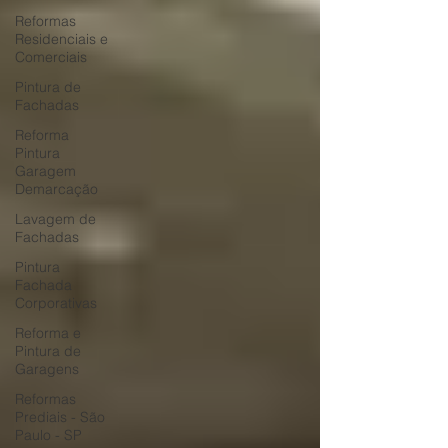
Reformas
Residenciais e
Comerciais
Pintura de
Fachadas
Reforma
Pintura
Garagem
Demarcação
Lavagem de
Fachadas
Pintura
Fachada
Corporativas
Reforma e
Pintura de
Garagens
Reformas
Prediais - São
Paulo - SP