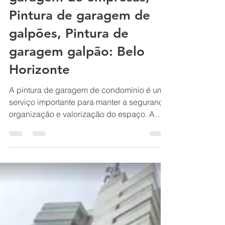
de garagem, Pintura de
garagem de empresas,
Pintura de garagem de
galpões, Pintura de
garagem galpão: Belo
Horizonte
A pintura de garagem de condomínio é um
serviço importante para manter a segurança,
organização e valorização do espaço. A
escolha da tinta e do tipo de pintura, como o
epóxi, pode aumentar a durabilidade e
facilitar a limpeza Renovo Reformas e
Pintura de garagem condomínio, Pintura de
garagem prédio, Pintura de garagem de
residencial, Pintura de garagem de