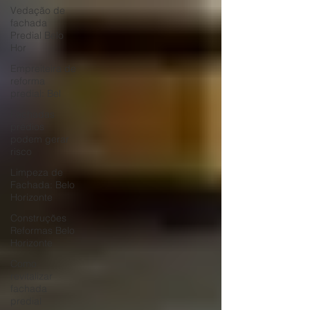
Vedação de
fachada
Predial Belo
Hor
Empreiteira de
reforma
predial: Bel
Fachadas
prédios
podem gerar
risco
Limpeza de
Fachada: Belo
Horizonte
Construções
Reformas Belo
Horizonte
Como
revitalizar
fachada
predial