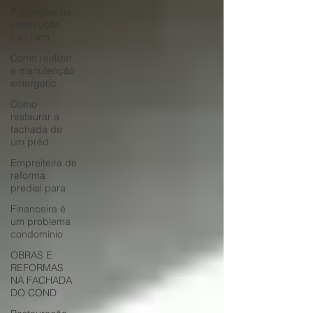
Patologias na
construção
civil fach
Como realizar
a manutenção
emergenc
Como
restaurar a
fachada de
um préd
Empreiteira de
reforma
predial para
Financeira é
um problema
condomínio
OBRAS E
REFORMAS
NA FACHADA
DO COND