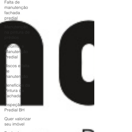
Falta de
manutenção
fachada
predial
Manutenção
na pintura de
prédios
Reforma e
Manutenção
Predial
Riscos e falta
de
manutenção
Benefícios da
Pintura da
Fachada
Inspeção
Predial BH
Quer valorizar
seu imóvel