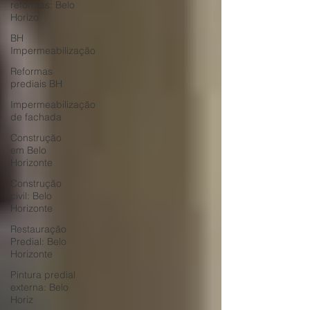
reformas: Belo
Horizo
BH
Impermeabilização
Reformas
prediais BH
Impermeabilização
de fachada
Construção
em Belo
Horizonte
Construção
civil: Belo
Horizonte
Restauração
Predial: Belo
Horizonte
Pintura predial
externa: Belo
Horiz