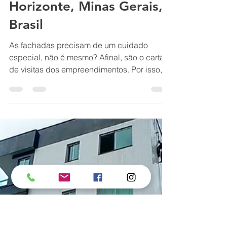
uma cara nova? Conte
com RENOVO
REFORMAS em Belo
Horizonte, Minas Gerais,
Brasil
As fachadas precisam de um cuidado
especial, não é mesmo? Afinal, são o cartão
de visitas dos empreendimentos. Por isso, é
necessário contar com mão de obra
confiável e especializada na hora de
construir ou reformar esse tipo de estrutura.
Segurança: Uma fachada bem cuidada é
mais segura. Valorização: A reforma pode
aumentar o valor do imóvel. Estética: Uma
fachada renovada é mais agradável e
atraente. Manutenção: A reforma pode evitar