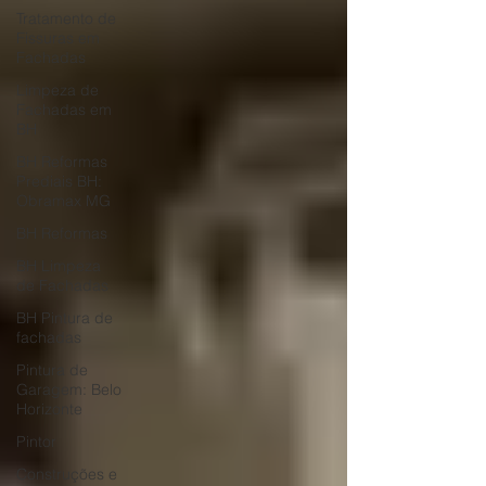
Tratamento de
Fissuras em
Fachadas
Limpeza de
Fachadas em
BH
BH Reformas
Prediais BH:
Obramax MG
BH Reformas
BH Limpeza
de Fachadas
BH Pintura de
fachadas
Pintura de
Garagem: Belo
Horizonte
Pintor
Construções e