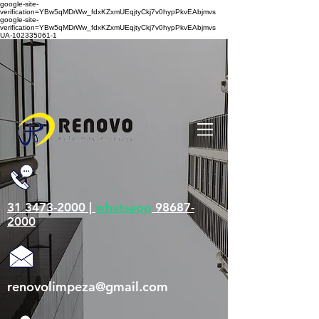
google-site-
verification=YBw5qMDrWw_fdxKZxmUEqjtyCkj7v0hypPkvEAbjmvs
google-site-
verification=YBw5qMDrWw_fdxKZxmUEqjtyCkj7v0hypPkvEAbjmvs
UA-102335061-1
31 3473-2000 |
whatsapp
98687-
2000
renovolimpeza@gmail.com