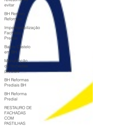
evitar
BH Renovo
Reformas
Impermeabilização
Fachada
Predial
Bairro Castelo
em BH
Manutenção
de fachadas
prediais
BH Reformas
Prediais BH
BH Reforma
Predial
RESTAURO DE
FACHADAS
COM
PASTILHAS