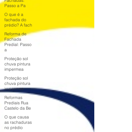
Fachadas:
Passo a Pa
O que é a
fachada do
prédio? A fach
Reforma de
Fachada
Predial: Passo
a
Proteção sol
chuva pintura
impermea
Proteção sol
chuva pintura
impermea
Reformas
Prediais Rua
Castelo da Be
O que causa
as rachaduras
no prédio