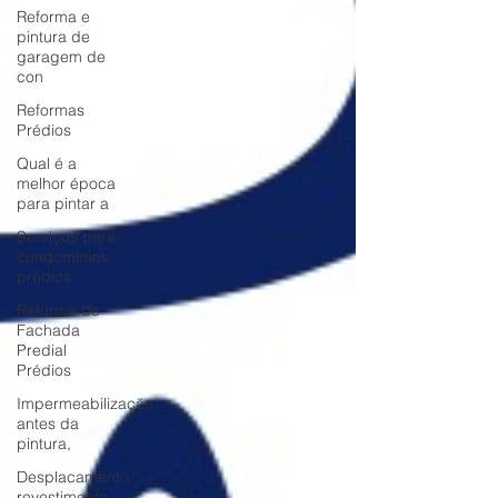
Reforma e
pintura de
garagem de
con
Reformas
Prédios
Qual é a
melhor época
para pintar a
Serviços para
condomínios
prédios
Reforma de
Fachada
Predial
Prédios
Impermeabilização
antes da
pintura,
Desplacamento
revestimento