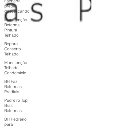
Fachada
prédio
descascando
Manutenção
Reforma
Pintura
Telhado
Reparo
Conserto
Telhado
Manutenção
Telhado
Condomínio
BH Faz
Reformas
Prediais
Pedreiro Top
Brasil
Reformas
BH Pedreiro
para