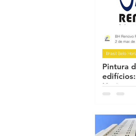
2 de mar. de
Brasil Belo Hor
Pintura 
edifícios
Horizont