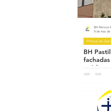
9 de mar. de
Pintura de Gar
BH Pasti
fachadas
prédios 
melhor r
substitui
Horizon