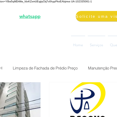
fication=YBw5qMDrWw_fdxKZxmUEqjtyCkj7v0hypPkvEAbjmvs
UA-102335061-1
3-2000 |
whatsapp
98687-2000
volimpeza@gmail.com
oão Ramalho, 73, Glória
Home
Serviços
Que
0880-310, Belo Horizonte, MG
BH
Limpeza de Fachada de Prédio Preço
Manutenção Pred
Preço Reforma Predial BH
Serviço impermeabilização fach
ermeabilização de fac
Brasil Belo Horizonte Solução Sika