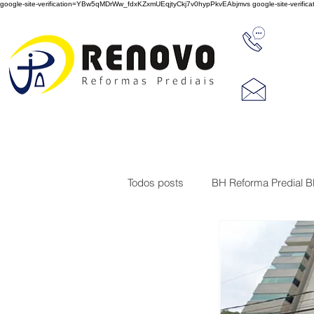
google-site-verification=YBw5qMDrWw_fdxKZxmUEqjtyCkj7v0hypPkvEAbjmvs
google-site-veri
31 347
reno
Rua J
Cep 3
Todos posts
BH Reforma Predial 
Limpeza de Fachada de Prédio
Construções
Serviço de imp