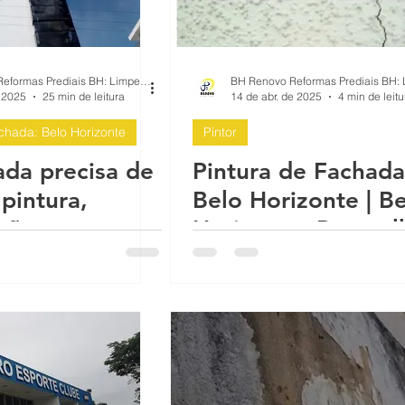
Betim
BH Renovo Reformas Prediais BH: Limpeza Manutenção Predial Fachada
 2025
25 min de leitura
14 de abr. de 2025
4 min de leitu
hada: Belo Horizonte
Pintor
ada precisa de
Pintura de Fachada
pintura,
Belo Horizonte | Belo
ção,
Horizonte, Pampul
ação, limpeza,
Nova Lima, Conta
bilização,
Betim, Ribeirão da
ção?: Belo
Neves, Santa Luzia
e
Lagoa Santa, Mina
Gerais, Brasil