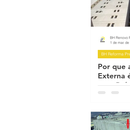
1 de mar. de
BH Reforma Pre
Por que 
Externa 
para Pré
Condomí