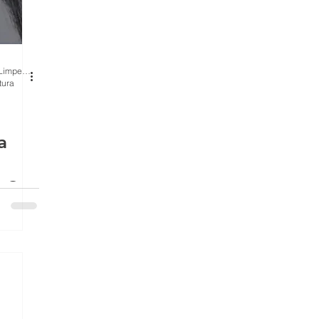
BH Renovo Reformas Prediais BH: Limpeza Manutenção Predial Fachada
tura
a
 Sol
ma,