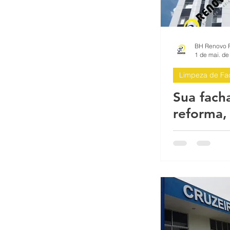
1 de mai. de
Limpeza de Fac
Sua fach
reforma, 
manuten
revitaliz
impermea
restaura
Horizont