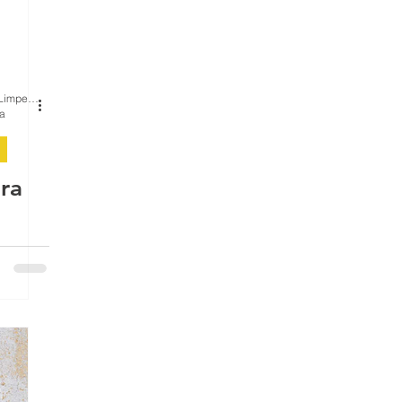
,
BH Renovo Reformas Prediais BH: Limpeza Manutenção Predial Fachada
ra
ra