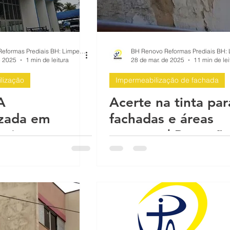
BH Renovo Reformas Prediais BH: Limpeza Manutenção Predial Fachada
e 2025
1 min de leitura
28 de mar. de 2025
11 min de lei
lização
Impermeabilização de fachada
A
Acerte na tinta par
izada em
fachadas e áreas
 pintura
externas | Proteção
& Chuva Pintura
bilização de
Impermeabilizante:
Belo Horizonte,
Pampulha, Nova Li
Contagem, Betim,