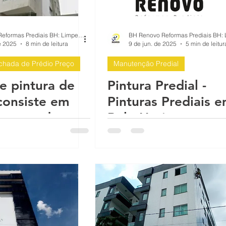
e p
Infiltração em Fachadas: Passo a Pa
BH Renovo Reformas Prediais BH: Limpeza Manutenção Predial Fachada
e 2025
8 min de leitura
9 de jun. de 2025
5 min de leitur
chada de Prédio Preço
Manutenção Predial
ach
Reforma de Fachada Predial: Passo a
e pintura de
Pintura Predial -
consiste em
Pinturas Prediais 
mea
Proteção sol chuva pintura impermea
em grandes
Belo Horizonte
 Pintura
 Belo
a Be
O que causa as rachaduras no prédio
e
 con
Reformas Prédios
Qual é a melhor época para pintar