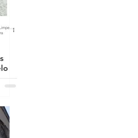
BH Renovo Reformas Prediais BH: Limpeza Manutenção Predial Fachada
ra
s
ha,
gem,
s
,
s