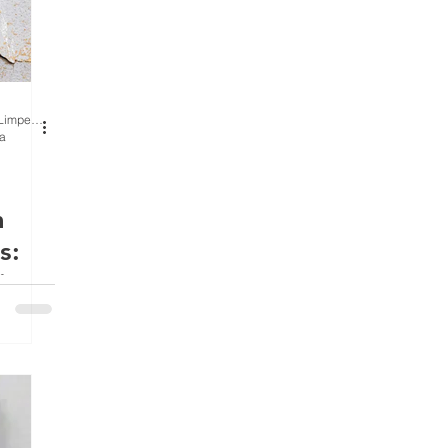
BH Renovo Reformas Prediais BH: Limpeza Manutenção Predial Fachada
ra
m
s:
ica