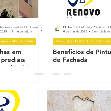
Ribeirão das Neves
Santa Luzia, Lagoa
Santa, MG
BH Renovo Reformas Prediais BH: Limpeza Manutenção Predial Fachada
 2025
9 min de leitura
6 de mar. de 2025
5 min de leitu
agem: Belo Horizonte
Brasil Belo Horizonte Solução Sika
lhas em
Benefícios de Pintu
 prediais
de Fachada
condomínios: é
estaurar ou
r?: Belo
te e Contagem