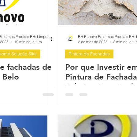
BH Renovo Reformas Prediais BH: Limpeza Manutenção Predial Fachada
 2025
19 min de leitura
2 de mar. de 2025
2 min de leitu
izonte Solução Sika
Pintura de Fachadas
de fachadas de
Por que Investir e
: Belo
Pintura de Fachada
e
Valorização e Estét
do Imóvel,