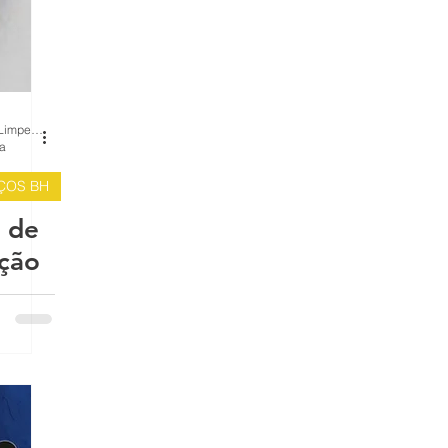
BH Renovo Reformas Prediais BH: Limpeza Manutenção Predial Fachada
ra
IÇOS BH
 de
ção
 e a