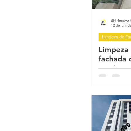
Impermeabilizante para fachada d
12 de jun. d
Limpeza de Fa
O que é a fachada do prédio? A f
Limpeza 
fachada 
Proteção sol chuva pintura imper
serviço 
alturas |
Externa |
Reformas Prediais Rua Castelo d
Horizont
Reforma e pintura de garagem de