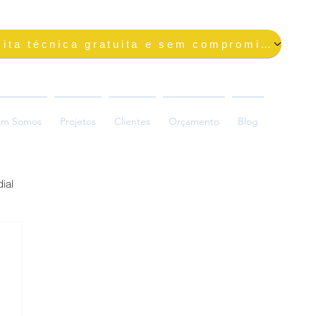
Solicite uma visita técnica gratuita e sem compromisso
m Somos
Projetos
Clientes
Orçamento
Blog
ial
ada