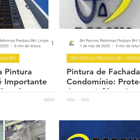
BH Renovo Reformas Prediais BH: Limpeza Manutenção Predial Fachada
 2025
8 min de leitura
1 de mar. de 2025
4 min de leitu
dial BH
REFORMAS PREDIAIS BH - SERV
a Pintura
Pintura de Fachada
é Importante
Condomínio: Prote
dios de
Contra Infiltrações
nios
NBR 5674/2012