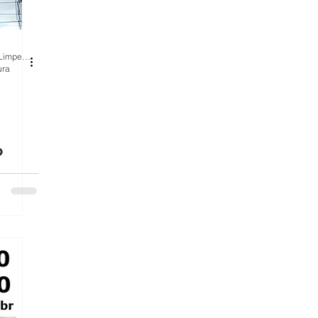
BH Renovo Reformas Prediais BH: Limpeza Manutenção Predial Fachada
mas
ura
is
o
,
o,
eza,
,
ha,
gem,