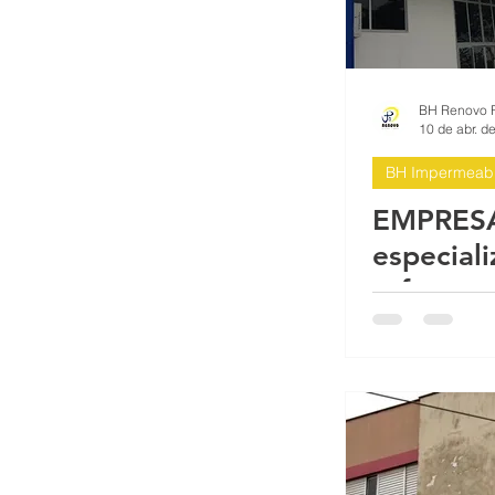
10 de abr. d
BH Impermeabi
EMPRES
especial
reformas
lavação
impermea
fachadas