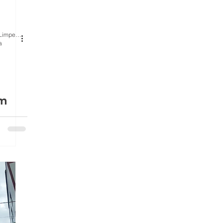
BH Renovo Reformas Prediais BH: Limpeza Manutenção Predial Fachada
a
em
 a