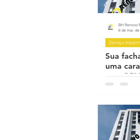
Serviços para condomínios prédio
Impermeabilização antes da pintu
6 de mai. de
Serviço imperm
Impermeabilização Fachada Predi
Sua fach
uma cara
com RE
BH Reformas Prediais BH
BH
REFORMA
Horizont
Gerais, B