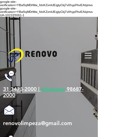
google-site-
verification=YBw5qMDrWw_fdxKZxmUEqjtyCkj7v0hypPkvEAbjmvs
google-site-
verification=YBw5qMDrWw_fdxKZxmUEqjtyCkj7v0hypPkvEAbjmvs
UA-102335061-1
31 3473-2000 |
whatsapp
98687-
2000
renovolimpeza@gmail.com