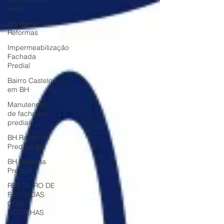
evitar
BH Renovo
Reformas
Impermeabilização
Fachada
Predial
Bairro Castelo
em BH
Manutenção
de fachadas
prediais
BH Reformas
Prediais BH
BH Reforma
Predial
RESTAURO DE
FACHADAS
COM
PASTILHAS