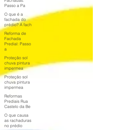
Fachadas:
Passo a Pa
O que é a
fachada do
prédio? A fach
Reforma de
Fachada
Predial: Passo
a
Proteção sol
chuva pintura
impermea
Proteção sol
chuva pintura
impermea
Reformas
Prediais Rua
Castelo da Be
O que causa
as rachaduras
no prédio