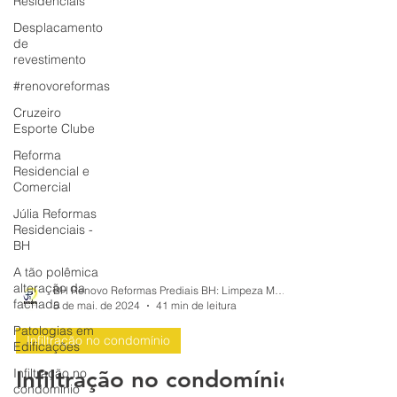
Residenciais
Desplacamento
de
revestimento
#renovoreformas
Cruzeiro
Esporte Clube
Reforma
Residencial e
Comercial
Júlia Reformas
Residenciais -
BH
A tão polêmica
alteração da
fachada
BH Renovo Reformas Prediais BH: Limpeza Manutenção Predial Fachada
Patologias em
5 de mai. de 2024
41 min de leitura
Edificações
Infiltração no condomínio
Infiltração no
condomínio