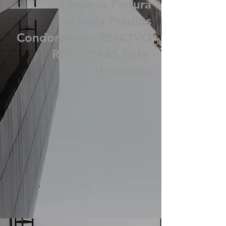
BH Revitalização
Limpeza Pintura
Fachada Prédios
Condomínios: RENOVO
REFORMAS Belo
Horizonte