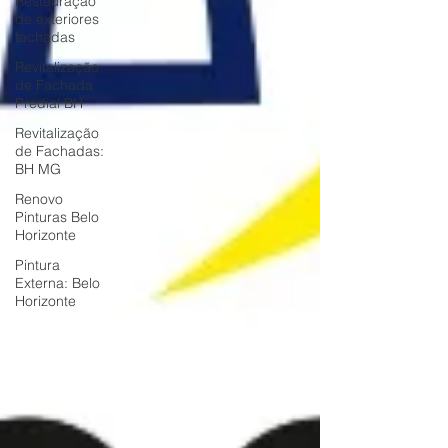
Restauração
de exteriores
fachadas
Revitalização
de Fachada
Predial BH
Revitalização
de Fachadas:
BH MG
Renovo
Pinturas Belo
Horizonte
Pintura
Externa: Belo
Horizonte