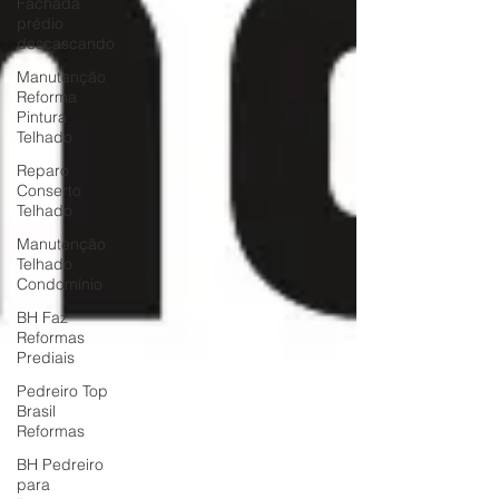
Fachada
prédio
descascando
Manutenção
Reforma
Pintura
Telhado
Reparo
Conserto
Telhado
Manutenção
Telhado
Condomínio
BH Faz
Reformas
Prediais
Pedreiro Top
Brasil
Reformas
BH Pedreiro
para