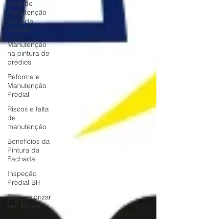
Falta de
manutenção
fachada
predial
Manutenção
na pintura de
prédios
Reforma e
Manutenção
Predial
Riscos e falta
de
manutenção
Benefícios da
Pintura da
Fachada
Inspeção
Predial BH
Quer valorizar
seu imóvel