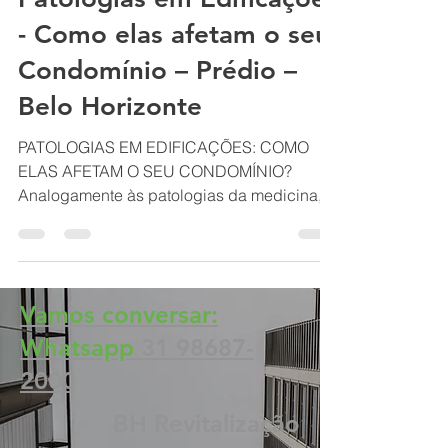
Patologias em Edificações
Patologias em Edificações
- Como elas afetam o seu
Condomínio – Prédio –
Belo Horizonte
PATOLOGIAS EM EDIFICAÇÕES: COMO
ELAS AFETAM O SEU CONDOMÍNIO?
Analogamente às patologias da medicina,
que prejudicam a saúde, na...
Vamos conversar:
Whatsapp
31 98687-
2000