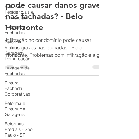
Infiltração no condomínio
Reformas
pode causar danos graves
Residenciais e
Comerciais
nas fachadas? - Belo
Pintura de
Fachadas
Horizonte
Reforma
Pintura
Infiltração no condomínio pode causar
Garagem
danos graves nas fachadas - Belo
Demarcação
Horizonte. Problemas com infiltração é algo
Lavagem de
muito comum nas fachadas
Fachadas
Pintura
Fachada
Corporativas
Reforma e
Pintura de
Garagens
Reformas
Prediais - São
Paulo - SP