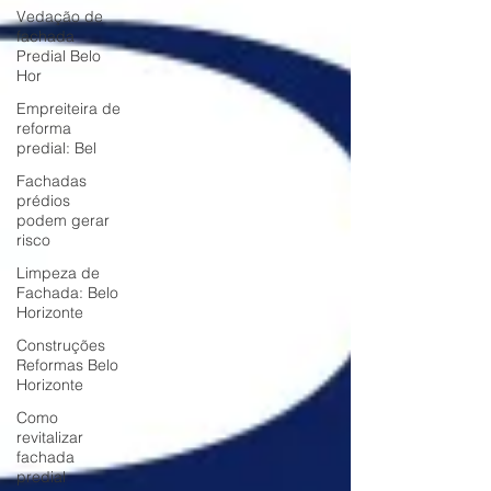
Vedação de
fachada
Predial Belo
Hor
Empreiteira de
reforma
predial: Bel
Fachadas
prédios
podem gerar
risco
Limpeza de
Fachada: Belo
Horizonte
Construções
Reformas Belo
Horizonte
Como
revitalizar
fachada
predial