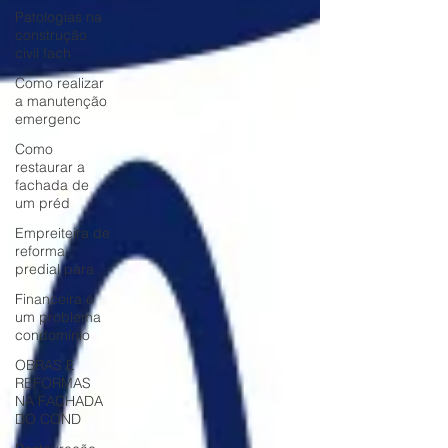
Patologias na
construção
civil fach
Como realizar
a manutenção
emergenc
Como
restaurar a
fachada de
um préd
Empreiteira de
reforma
predial para
Financeira é
um problema
condomínio
OBRAS E
REFORMAS
NA FACHADA
DO COND