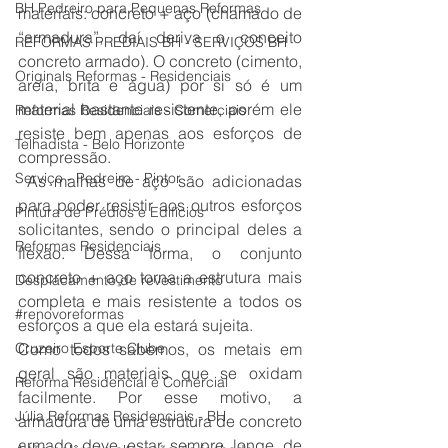
BH Pedreiro para Pequenas Reformas
materiais: concreto + aço (chamado de 
“armadura”, daí deriva o conceito 
REFORMAS PREDIAIS BH - SERVIÇOS BH
concreto armado). O concreto (cimento, 
Originals Reformas - Residenciais
areia, brita e água) por si só é um 
material bastante resistente, porém ele 
Reformas Residenciais - Comerciais
resiste bem apenas aos esforços de 
Telhadista - Belo Horizonte
compressão. 
Serviço - Pedreiro - Pintor
 As malhas de aço são adicionadas 
para poder resistir aos outros esforços 
Pintura de Prédios e Edifícios
solicitantes, sendo o principal deles a 
Reformas Residenciais
flexão. Dessa forma, o conjunto 
concreto + aço torna a estrutura mais 
Desplacamento de revestimento
completa e mais resistente a todos os 
#renovoreformas
esforços a que ela estará sujeita.
Cruzeiro Esporte Clube
Como todos sabemos, os metais em 
geral são materiais que se oxidam 
Reforma Residencial e Comercial
facilmente. Por esse motivo, a 
Júlia Reformas Residenciais - BH
armadura de uma estrutura de concreto 
armado deve estar sempre longe de 