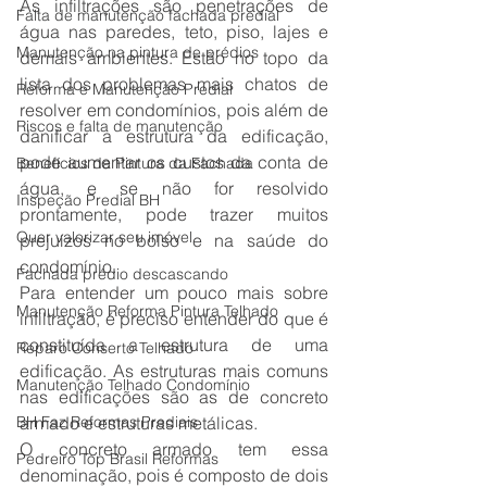
As infiltrações são penetrações de 
Falta de manutenção fachada predial
água nas paredes, teto, piso, lajes e 
Manutenção na pintura de prédios
demais ambientes. Estão no topo da 
lista dos problemas mais chatos de 
Reforma e Manutenção Predial
resolver em condomínios, pois além de 
Riscos e falta de manutenção
danificar a estrutura da edificação, 
pode aumentar os custos da conta de 
Benefícios da Pintura da Fachada
água, e se não for resolvido 
Inspeção Predial BH
prontamente, pode trazer muitos 
Quer valorizar seu imóvel
prejuízos no bolso e na saúde do 
condomínio.
Fachada prédio descascando
Para entender um pouco mais sobre 
Manutenção Reforma Pintura Telhado
infiltração, é preciso entender do que é 
constituída a estrutura de uma 
Reparo Conserto Telhado
edificação. As estruturas mais comuns 
Manutenção Telhado Condomínio
nas edificações são as de concreto 
BH Faz Reformas Prediais
armado e estruturas metálicas.
O concreto armado tem essa 
Pedreiro Top Brasil Reformas
denominação, pois é composto de dois 