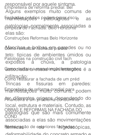
responsável por aquele sintoma.
Empreiteira de reforma predial: Bel
Alguns exemplos muito comuns de 
Fachadas prédios podem gerar risco
manifestações patológicas e as 
patologias normalmente associadas a 
Limpeza de Fachada: Belo Horizonte
elas são:  
Construções Reformas Belo Horizonte
Manchas e bolhas em paredes ou no 
Como revitalizar fachada predial
teto: típicas de ambientes úmidos ou 
Patologias na construção civil fach
expostos à chuva, a patologia 
Como realizar a manutenção emergenc
associada a essas manifestações é a 
infiltração;
Como restaurar a fachada de um préd
Trincas e fissuras em paredes: 
Empreiteira de reforma predial para
manifestações muito comuns, podem 
ter diferentes origens dependendo do 
Financeira é um problema condomínio
local, estrutura e materiais. Contudo, as 
OBRAS E REFORMAS NA FACHADA DO
patologias que são mais comumente 
COND
associadas a elas são movimentações 
Restauração de exteriores fachadas
térmicas ou higroscópicas, 
deformabilidade do concreto armado e 