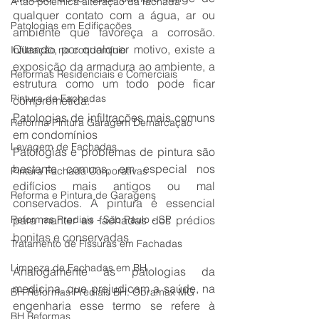
A tão polêmica alteração da fachada
qualquer contato com a água, ar ou 
Patologias em Edificações
ambiente que favoreça a corrosão. 
Quando, por qualquer motivo, existe a 
Infiltração no condomínio
exposição da armadura ao ambiente, a 
Reformas Residenciais e Comerciais
estrutura como um todo pode ficar 
Pintura de Fachadas
comprometida.
Patologias de infiltrações mais comuns 
Reforma Pintura Garagem Demarcação
em condomínios
Lavagem de Fachadas
Patologias e problemas de pintura são 
bastante comuns, em especial nos 
Pintura Fachada Corporativas
edifícios mais antigos ou mal 
Reforma e Pintura de Garagens
conservados. A pintura é essencial 
Reformas Prediais - São Paulo - SP
para manter as fachadas dos prédios 
bonitas e conservadas
Tratamento de Fissuras em Fachadas
Limpeza de Fachadas em BH
Analogamente às patologias da 
medicina, que prejudicam a saúde, na 
BH Reformas Prediais BH: Obramax MG
engenharia esse termo se refere à 
BH Reformas