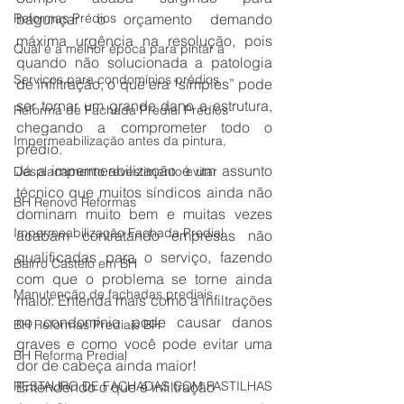
Reformas Prédios
bagunçar o orçamento demando 
máxima urgência na resolução, pois 
Qual é a melhor época para pintar a
quando não solucionada a patologia 
Serviços para condomínios prédios
de infiltração, o que era “simples” pode 
ser tornar um grande dano a estrutura, 
Reforma de Fachada Predial Prédios
chegando a comprometer todo o 
Impermeabilização antes da pintura,
prédio.
Já a impermeabilização é um assunto 
Desplacamento revestimento evitar
técnico que muitos síndicos ainda não 
BH Renovo Reformas
dominam muito bem e muitas vezes 
Impermeabilização Fachada Predial
acabam contratando empresas não 
qualificadas para o serviço, fazendo 
Bairro Castelo em BH
com que o problema se torne ainda 
Manutenção de fachadas prediais
maior. Entenda mais como a infiltrações 
no condomínio pode causar danos 
BH Reformas Prediais BH
graves e como você pode evitar uma 
BH Reforma Predial
dor de cabeça ainda maior!
RESTAURO DE FACHADAS COM PASTILHAS
Entendendo o que é infiltração