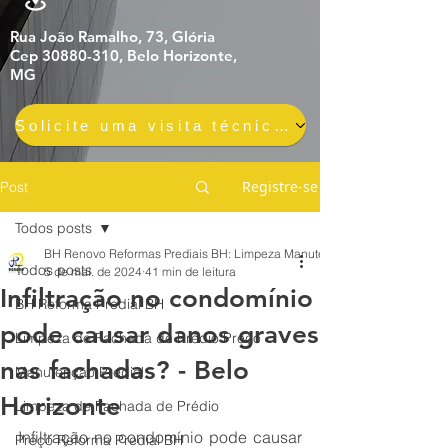
Rua João Ramalho, 73, Glória
Cep 30880-310, Belo Horizonte,
MG
Solicite uma visita técnica gratuita e sem compromisso
Registre-se
Post
Todos posts
BH Renovo Reformas Prediais BH: Limpeza Manutenção Predial Fachada
Todos posts
5 de mai. de 2024
41 min de leitura
Infiltração no condomínio
BH Reforma Predial BH
pode causar danos graves
Limpeza de Fachada de Prédio Preço
nas fachadas? - Belo
Manutenção Predial
Horizonte
Limpeza de Fachada de Prédio
Infiltração no condomínio pode causar 
Preço Reforma Predial BH