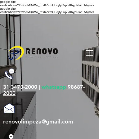
google-site-
verification=YBw5qMDrWw_fdxKZxmUEqjtyCkj7v0hypPkvEAbjmvs
google-site-
verification=YBw5qMDrWw_fdxKZxmUEqjtyCkj7v0hypPkvEAbjmvs
31 3473-2000 |
whatsapp
98687-
2000
renovolimpeza@gmail.com