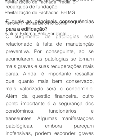
Revitalização de Fachada Predial BH
recalques de fundação;
Revitalização de Fachadas: BH MG
E quais as principais consequências 
Renovo Pinturas Belo Horizonte
para a edificação?
Pintura Externa: Belo Horizonte
O surgimento de patologias está 
relacionado à falta de manutenção 
preventiva. Por conseguinte, ao se 
acumularem, as patologias se tornam 
mais graves e suas recuperações mais 
caras. Ainda, é importante ressaltar 
que quanto mais bem conservado, 
mais valorizado será o condomínio. 
Além da questão financeira, outro 
ponto importante é a segurança dos 
condôminos, funcionários e 
transeuntes. Algumas manifestações 
patológicas, embora pareçam 
inofensivas, podem esconder graves 