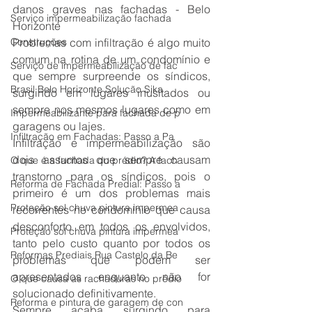
danos graves nas fachadas - Belo 
Serviço impermeabilização fachada
Horizonte
Construções
Problemas com infiltração é algo muito 
comum na rotina de um condomínio e 
Serviço de impermeabilização de fac
que sempre surpreende os síndicos, 
Brasil Belo Horizonte Solução Sika
surgindo em lugares inusitados ou 
sempre nos mesmos lugares como em 
Impermeabilizante para fachada de p
garagens ou lajes.
Infiltração em Fachadas: Passo a Pa
Infiltração e impermeabilização são 
dois assuntos que sempre causam 
O que é a fachada do prédio? A fach
transtorno para os síndicos, pois o 
Reforma de Fachada Predial: Passo a
primeiro é um dos problemas mais 
Proteção sol chuva pintura impermea
recorrentes no condomínio que causa 
desconforto em todos os envolvidos, 
Proteção sol chuva pintura impermea
tanto pelo custo quanto por todos os 
Reformas Prediais Rua Castelo da Be
problemas que podem ser 
apresentados enquanto não for 
O que causa as rachaduras no prédio
solucionado definitivamente. 
Reforma e pintura de garagem de con
Sempre acaba surgindo para 