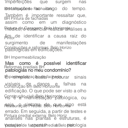
imperfeições que surgem nas 
construções ao longo do tempo. 
BH Limpeza de Fachadas
Também é importante ressaltar que, 
BH Pintura de fachadas
assim como em um diagnóstico 
Pintura de Garagem: Belo Horizonte
médico, é essencial realizar análises a 
fim de identificar a causa raiz do 
Pintor
surgimento de manifestações 
Construções e reformas: Belo Horizo
patológicas em edificações.
BH Impermeabilização
Mas como é possível identificar 
Reformas prediais BH
patologias no meu condomínio?
Impermeabilização de fachada
É simples: basta procurar sinais 
visíveis de danos e falhas na 
Construção em Belo Horizonte
edificação. O que pode ser visto a olho 
Construção civil: Belo Horizonte
nu é a manifestação patológica, ou 
seja, o sintoma de que algo está 
Restauração Predial: Belo Horizonte
errado. Em seguida, a partir de testes e 
Pintura predial externa: Belo Horiz
análises nas plantas e estruturas, é 
possível apontar a patologia 
Vedação de fachada Predial Belo Hor