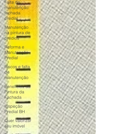
Falta de
manutenção
fachada
predial
Manutenção
na pintura de
prédios
Reforma e
Manutenção
Predial
Riscos e falta
de
manutenção
Benefícios da
Pintura da
Fachada
Inspeção
Predial BH
Quer valorizar
seu imóvel