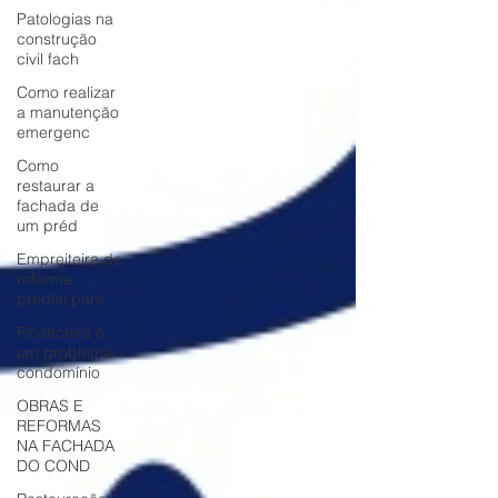
Patologias na
construção
civil fach
Como realizar
a manutenção
emergenc
Como
restaurar a
fachada de
um préd
Empreiteira de
reforma
predial para
Financeira é
um problema
condomínio
OBRAS E
REFORMAS
NA FACHADA
DO COND