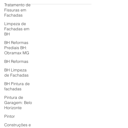
diferença de tonalidade; mas, restaurar
Tratamento de
(recolocação pontual) é viável para
Fissuras em
Fachadas
pequenas áreas, desde que o problema de
base (umidade/aderência) seja resolvido,
Limpeza de
Fachadas em
pois a escolha depende do diagnóstico
BH
profissional, que avalia extensão do dano,
BH Reformas
custos, durabilidade e estética, sendo a
Prediais BH:
substituição completa mais cara, mas
Obramax MG
oferecendo solução definitiva e renovação
BH Reformas
total da f
BH Limpeza
de Fachadas
BH Pintura de
fachadas
Pintura de
Garagem: Belo
Horizonte
Pintor
Construções e