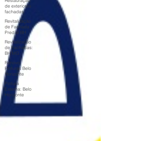
Restauração
de exteriores
fachadas
Revitalização
de Fachada
Predial BH
Revitalização
de Fachadas:
BH MG
Renovo
Pinturas Belo
Horizonte
Pintura
Externa: Belo
Horizonte