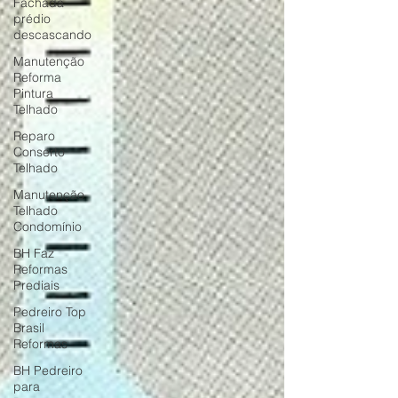
Fachada
prédio
descascando
Manutenção
Reforma
Pintura
Telhado
Reparo
Conserto
Telhado
Manutenção
Telhado
Condomínio
BH Faz
Reformas
Prediais
Pedreiro Top
Brasil
Reformas
BH Pedreiro
para