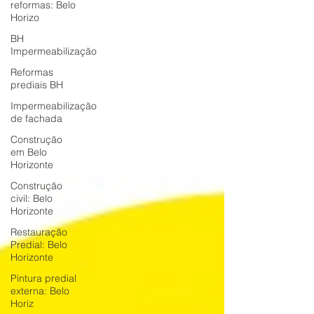
reformas: Belo
Horizo
BH
Impermeabilização
Reformas
prediais BH
Impermeabilização
de fachada
Construção
em Belo
Horizonte
Construção
civil: Belo
Horizonte
Restauração
Predial: Belo
Horizonte
Pintura predial
externa: Belo
Horiz