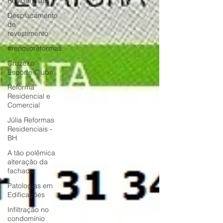
Residenciais
Desplacamento
de
revestimento
#renovoreformas
Cruzeiro
Esporte Clube
Reforma
Residencial e
Comercial
Júlia Reformas
Residenciais -
BH
A tão polêmica
alteração da
fachada
Patologias em
Edificações
Infiltração no
condomínio