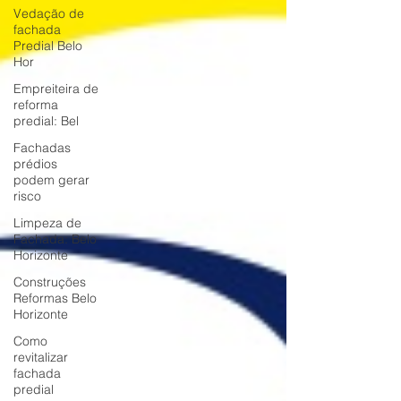
Vedação de
fachada
Predial Belo
Hor
Empreiteira de
reforma
predial: Bel
Fachadas
prédios
podem gerar
risco
Limpeza de
Fachada: Belo
Horizonte
Construções
Reformas Belo
Horizonte
Como
revitalizar
fachada
predial