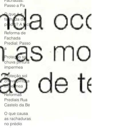
Fachadas:
Passo a Pa
O que é a
fachada do
prédio? A fach
Reforma de
Fachada
Predial: Passo
a
Proteção sol
chuva pintura
impermea
Proteção sol
chuva pintura
impermea
Reformas
Prediais Rua
Castelo da Be
O que causa
as rachaduras
no prédio