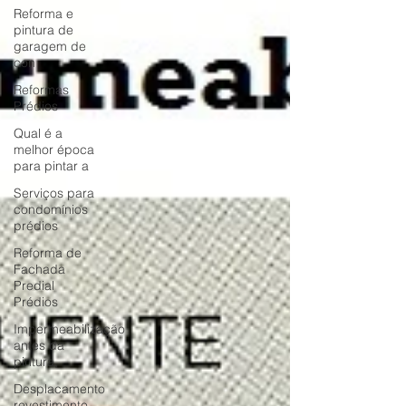
Reforma e
pintura de
garagem de
con
Reformas
Prédios
Qual é a
melhor época
para pintar a
Serviços para
condomínios
prédios
Reforma de
Fachada
Predial
Prédios
Impermeabilização
antes da
pintura,
Desplacamento
revestimento