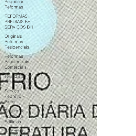
Pequenas
Reformas
REFORMAS
PREDIAIS BH -
SERVIÇOS BH
Originals
Reformas -
Residenciais
Reformas
Residenciais -
Comerciais
Telhadista -
Belo Horizonte
Serviço -
Pedreiro -
Pintor
Pintura de
Prédios e
Edifícios
Reformas