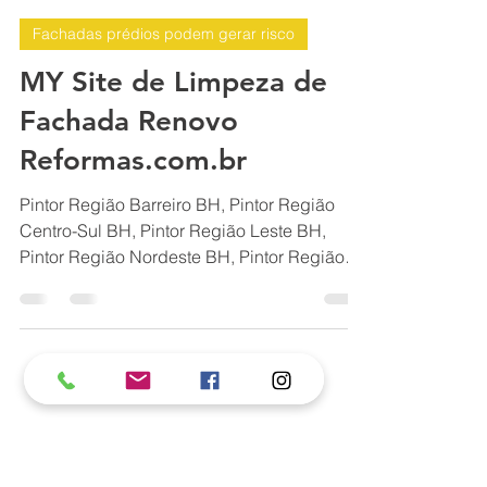
BH Renovo Reformas Prediais BH: Limpeza Manutenção Predial Fachada
4 de out. de 2025
16 min de leitura
Fachadas prédios podem gerar risco
MY Site de Limpeza de
Fachada Renovo
Reformas.com.br
Pintor Região Barreiro BH, Pintor Região
Centro-Sul BH, Pintor Região Leste BH,
Pintor Região Nordeste BH, Pintor Região
Noroeste BH Pintor Região Norte BH, Pintor
Região Oeste BH, Zona Leste de Belo
Horizonte, Zona Oeste de Belo Horizonte,
Zona Norte de Belo Horizonte, Zona Sul de