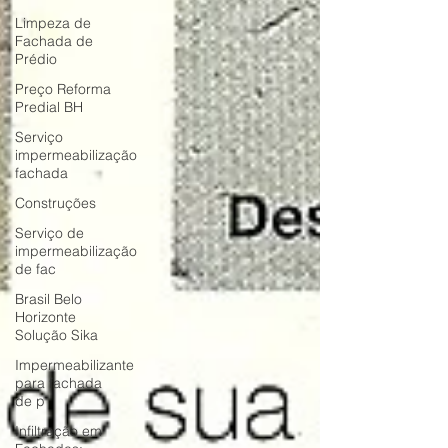
Limpeza de
Fachada de
Prédio
Preço Reforma
Predial BH
Serviço
impermeabilização
fachada
Construções
Serviço de
impermeabilização
de fac
Brasil Belo
Horizonte
Solução Sika
Impermeabilizante
para fachada
de p
Infiltração em