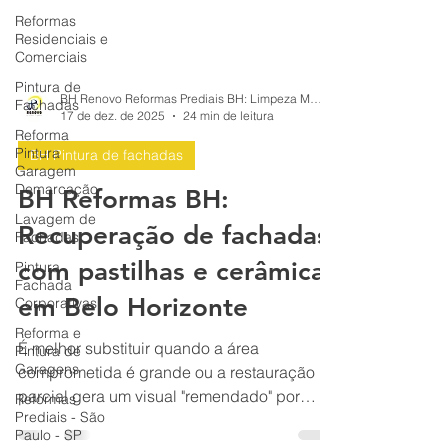
Reformas
Residenciais e
Comerciais
Pintura de
Fachadas
Reforma
BH Renovo Reformas Prediais BH: Limpeza Manutenção Predial Fachada
Pintura
17 de dez. de 2025
24 min de leitura
Garagem
Demarcação
BH Pintura de fachadas
Lavagem de
BH Reformas BH:
Fachadas
Recuperação de fachadas
Pintura
Fachada
com pastilhas e cerâmicas
Corporativas
Reforma e
em Belo Horizonte
Pintura de
Garagens
É melhor substituir quando a área
Reformas
comprometida é grande ou a restauração
Prediais - São
parcial gera um visual "remendado" por
Paulo - SP