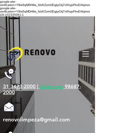
google-site-
verification=YBw5qMDrWw_fdxKZxmUEqjtyCkj7v0hypPkvEAbjmvs
google-site-
verification=YBw5qMDrWw_fdxKZxmUEqjtyCkj7v0hypPkvEAbjmvs
UA-102335061-1
31 3473-2000 |
whatsapp
98687-
2000
renovolimpeza@gmail.com