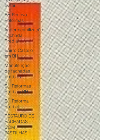
evitar
BH Renovo
Reformas
Impermeabilização
Fachada
Predial
Bairro Castelo
em BH
Manutenção
de fachadas
prediais
BH Reformas
Prediais BH
BH Reforma
Predial
RESTAURO DE
FACHADAS
COM
PASTILHAS