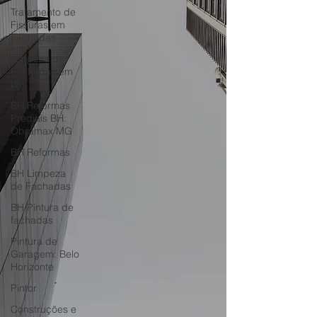
Tratamento de
Fissuras em
Fachadas
Limpeza de
Fachadas em
BH
BH Reformas
Prediais BH:
Obramax MG
BH Reformas
BH Limpeza
de Fachadas
BH Pintura de
fachadas
Pintura de
Garagem: Belo
Horizonte
Pintor
Construções e