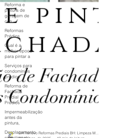
Reforma e
pintura de
garagem de
con
Reformas
Prédios
Qual é a
melhor época
para pintar a
Serviços para
condomínios
prédios
Reforma de
Fachada
Predial
Prédios
Impermeabilização
antes da
pintura,
Desplacamento
revestimento