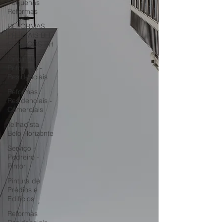
Pequenas
Reformas
REFORMAS
PREDIAIS BH -
SERVIÇOS BH
Originals
Reformas -
Residenciais
Reformas
Residenciais -
Comerciais
Telhadista -
Belo Horizonte
Serviço -
Pedreiro -
Pintor
Pintura de
Prédios e
Edifícios
Reformas