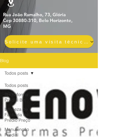
Rua João Ramalho, 73, Glória
Cep 30880-310, Belo Horizonte,
MG
Solicite uma visita técnica gratuita e sem compromisso
Blog
Todos posts
Todos posts
BH Reforma
Predial BH
Limpeza de
Fachada de
Prédio Preço
Manutenção
Predial