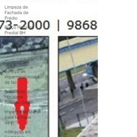
Limpeza de
Fachada de
Prédio
Preço Reforma
Predial BH
Serviço
impermeabilização
fachada
Construções
Serviço de
impermeabilização
de fac
Brasil Belo
Horizonte
Solução Sika
Impermeabilizante
para fachada
de p
Infiltração em