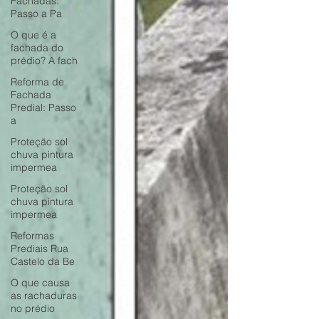
Fachadas:
Passo a Pa
O que é a
fachada do
prédio? A fach
Reforma de
Fachada
Predial: Passo
a
Proteção sol
chuva pintura
impermea
Proteção sol
chuva pintura
impermea
Reformas
Prediais Rua
Castelo da Be
O que causa
as rachaduras
no prédio