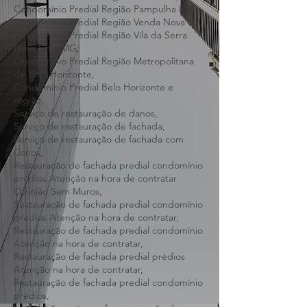
Condomínio Predial Região Norte BH,
Condomínio Predial Região Oeste BH,
Condomínio Predial Região Pampulha BH,
Condomínio Predial Região Venda Nova BH,
Condomínio Predial Região Vila da Serra
Nova Lima MG,
Condomínio Predial Região Metropolitana
de Belo Horizonte,
Condomínio Predial Belo Horizonte e
região,
Serviço de restauração de danos,
Serviço de restauração de fachada,
Serviço de restauração de fachada com
Danos,
Restauração de fachada predial condomínio
prédios Atenção na hora de contratar
Opinião Sem Muros,
Restauração de fachada predial condomínio
prédios Atenção na hora de contratar,
Restauração de fachada predial condomínio
Atenção na hora de contratar,
Restauração de fachada predial prédios
Atenção na hora de contratar,