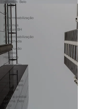
reformas: Belo
Horizo
BH
Impermeabilização
Reformas
prediais BH
Impermeabilização
de fachada
Construção
em Belo
Horizonte
Construção
civil: Belo
Horizonte
Restauração
Predial: Belo
Horizonte
Pintura predial
externa: Belo
Horiz