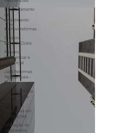
Residenciais
Desplacamento
de
revestimento
#renovoreformas
Cruzeiro
Esporte Clube
Reforma
Residencial e
Comercial
Júlia Reformas
Residenciais -
BH
A tão polêmica
alteração da
fachada
Patologias em
Edificações
Infiltração no
condomínio