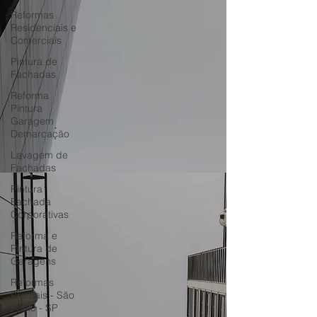
Reformas
Residenciais e
Comerciais
Pintura de
Fachadas
Reforma
Pintura
Garagem
Demarcação
Lavagem de
Fachadas
Pintura
Fachada
Corporativas
Reforma e
Pintura de
Garagens
Reformas
Prediais - São
Paulo - SP