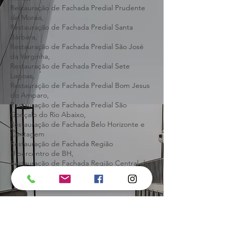
Restauração de Fachada Predial Pará de
Minas,
Restauração de Fachada Predial Prudente
de Morais,
Restauração de Fachada Predial Santa
Bárbara,
Restauração de Fachada Predial São José
da Varginha,
Restauração de Fachada Predial Sete
Lagoas,
Restauração de Fachada Predial Bom Jesus
do Amparo,
Restauração de Fachada Predial São
Gonçalo do Rio Abaixo,
Restauração de Fachada Belo Horizonte e
Contagem
Restauração de Fachada Região
Hipercentro de BH,
Restauração de Fachada Região Central de
BH,
Restauração de Fachada Região Barreiro
BH,
Restauração de Fachada Região Centro-Sul