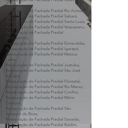
Leopoldo,
Restauração de Fachada Predial Raposos,
Restauração de Fachada Predial Ribeirão
das Neves,
Restauração de Fachada Predial Rio Acima,
Restauração de Fachada Predial Sabará,
Restauração de Fachada Predial Santa Luzia,
Restauração de Fachada Predial Vespasiano,
Restauração de Fachada Predial
Brumadinho,
Restauração de Fachada Predial Esmeraldas,
Restauração de Fachada Predial Igarapé,
Restauração de Fachada Predial Mateus
Leme,
Restauração de Fachada Predial Juatuba,
Restauração de Fachada Predial São José
da Lapa,
Restauração de Fachada Predial Florestal,
Restauração de Fachada Predial Rio Manso,
Restauração de Fachada Predial Confins,
Restauração de Fachada Predial Mário
Campos,
Restauração de Fachada Predial São
Joaquim de Bicas,