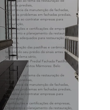
Restauração de fachada predial condomínio
prédios,
Introdução ao tema da restauração de
fachadas prediais,
Importância da manutenção de fachadas,
Principais problemas em fachadas prediais,
Cuidados ao contratar empresas para
restauração,
Qualificações e certificações de empresas,
Orçamento e planejamento da restauração,
Materiais adequados para restauração de
fachadas,
A restauração das pastilhas e cerâmicas da
fachada do seu prédio dá sinais antes de
virar problema sério,
BH Restauração Predial Fachada Pastilhas
Cerâmicas Granitos Mármores: Belo
Horizonte.
Introdução ao tema da restauração de
fachadas prediais,
Importância da manutenção de fachadas,
Principais problemas em fachadas prediais,
Cuidados ao contratar empresas para
restauração,