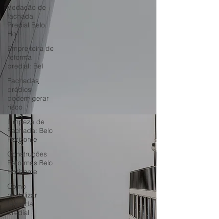
Vedação de
fachada
Predial Belo
Hor
Empreiteira de
reforma
predial: Bel
Fachadas
prédios
podem gerar
risco
Limpeza de
Fachada: Belo
Horizonte
Construções
Reformas Belo
Horizonte
Como
revitalizar
fachada
predial