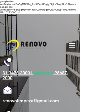
google-site-
verification=YBw5qMDrWw_fdxKZxmUEqjtyCkj7v0hypPkvEAbjmvs
google-site-
verification=YBw5qMDrWw_fdxKZxmUEqjtyCkj7v0hypPkvEAbjmvs
UA-102335061-1
31 3473-2000 |
whatsapp
98687-
2000
renovolimpeza@gmail.com