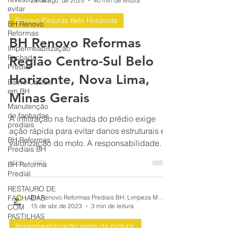
evitar
BH Renovo Reformas Prediais BH: Limpeza Manutenção Predial Fachada
23 de ago. de 2025
40 min de leitura
BH Renovo
Reformas
Renovo Pinturas Belo Horizonte
Impermeabilização
Fachada
BH Renovo Reformas
Predial
Região Centro-Sul Belo
Bairro Castelo
em BH
Horizonte, Nova Lima,
Manutenção
Minas Gerais
de fachadas
prediais
A infiltração na fachada do prédio exige
BH Reformas
Prediais BH
ação rápida para evitar danos estruturais e
valorização do mofo. A responsabilidade
BH Reforma
Predial
pelos reparos depende da origem: o
condomínio responde por falhas nas
RESTAURO DE
FACHADAS
paredes externas, juntas de dilatação e
COM
impermeabilização geral; o morador
PASTILHAS
BH Renovo Reformas Prediais BH: Limpeza Manutenção Predial Fachada
responde por infiltrações nas esquadrias da
15 de abr. de 2023
3 min de leitura