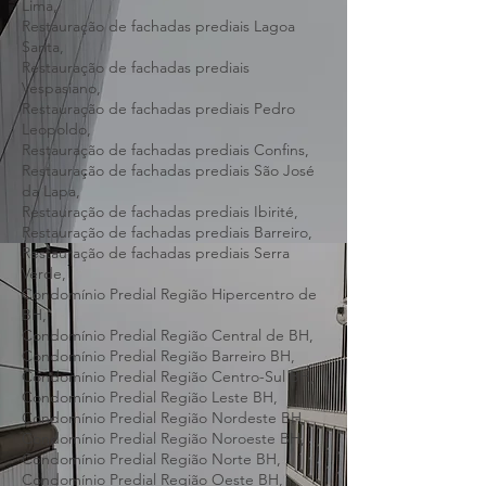
Luzia,
Restauração de fachadas prediais Nova
Lima,
Restauração de fachadas prediais Lagoa
Santa,
Restauração de fachadas prediais
Vespasiano,
Restauração de fachadas prediais Pedro
Leopoldo,
Restauração de fachadas prediais Confins,
Restauração de fachadas prediais São José
da Lapa,
Restauração de fachadas prediais Ibirité,
Restauração de fachadas prediais Barreiro,
Restauração de fachadas prediais Serra
Verde,
Condomínio Predial Região Hipercentro de
BH,
Condomínio Predial Região Central de BH,
Condomínio Predial Região Barreiro BH,
Condomínio Predial Região Centro-Sul BH,
Condomínio Predial Região Leste BH,
Condomínio Predial Região Nordeste BH,
Condomínio Predial Região Noroeste BH,