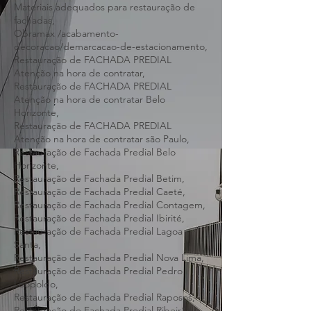
Qualificações e certificações de empresas,
Orçamento e planejamento da restauração,
Materiais adequados para restauração de
fachadas,
Obramax /acabamento-
decoracao/demarcacao-de-estacionamento,
Restauração de FACHADA PREDIAL
Atenção na hora de contratar,
Restauração de FACHADA PREDIAL
Atenção na hora de contratar Belo
Horizonte,
Restauração de FACHADA PREDIAL
Atenção na hora de contratar são Paulo,
Restauração de Fachada Predial Belo
Horizonte,
Restauração de Fachada Predial Betim,
Restauração de Fachada Predial Caeté,
Restauração de Fachada Predial Contagem,
Restauração de Fachada Predial Ibirité,
Restauração de Fachada Predial Lagoa
Santa,
Restauração de Fachada Predial Nova Lima,
Restauração de Fachada Predial Pedro