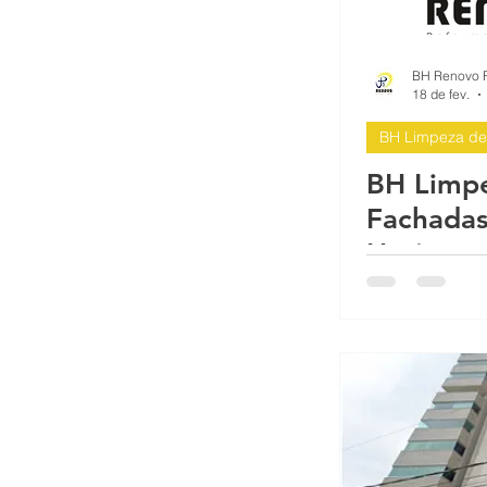
Impermeabilizante para fachada d
18 de fev.
BH Limpeza de
O que é a fachada do prédio? A f
BH Limp
Fachadas
Proteção sol chuva pintura imper
Horizont
Reformas Prediais Rua Castelo d
Reforma e pintura de garagem de