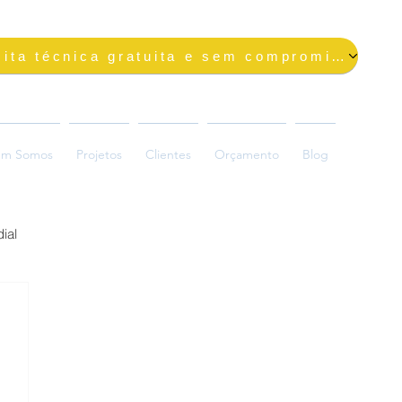
Solicite uma visita técnica gratuita e sem compromisso
m Somos
Projetos
Clientes
Orçamento
Blog
ial
ada