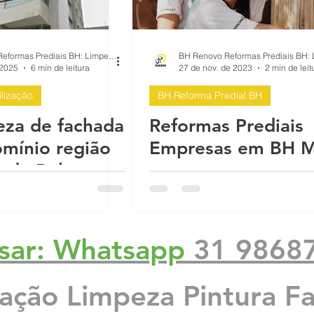
s
Reforma de Fachada Predial Prédios
BH Renovo Reformas Prediais BH: Limpeza Manutenção Predial Fachada
ra,
Desplacamento revestimento evitar
BH Renovo Refor
 2025
6 min de leitura
27 de nov. de 2023
2 min de leit
lização
BH Reforma Predial BH
al
Bairro Castelo em BH
Manutenção de fachadas predia
za de fachada
Reformas Prediais
mínio região
Empresas em BH 
 de Belo
 Reforma Predial
e
sar: Whatsapp
31 9868
zação Limpeza Pintura F