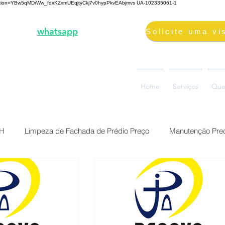
fication=YBw5qMDrWw_fdxKZxmUEqjtyCkj7v0hypPkvEAbjmvs
UA-102335061-1
3-2000 |
whatsapp
98687-2000
volimpeza@gmail.com
oão Ramalho, 73, Glória
Home
Serviços
Que
0880-310, Belo Horizonte, MG
BH
Limpeza de Fachada de Prédio Preço
Manutenção Pred
Preço Reforma Predial BH
Serviço impermeabilização fach
ermeabilização de fac
Brasil Belo Horizonte Solução Sika