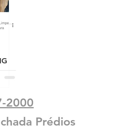
BH Renovo Reformas Prediais BH: Limpeza Manutenção Predial Fachada
mas
ura
is
MG
7-2000
achada Prédios