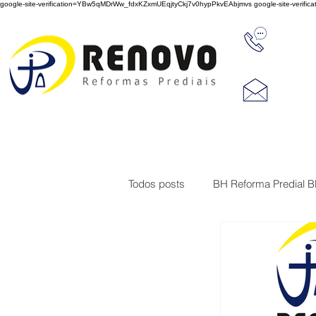
google-site-verification=YBw5qMDrWw_fdxKZxmUEqjtyCkj7v0hypPkvEAbjmvs
google-site-veri
31 347
reno
Rua J
Cep 3
Todos posts
BH Reforma Predial 
Limpeza de Fachada de Prédio
Construções
Serviço de imp