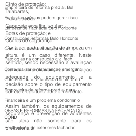
Cinto de proteção;
Empreiteira de reforma predial: Bel
Talabartes;
Fachadas prédios podem gerar risco
Trava-quedas;
Capacete com fita jugular;
Limpeza de Fachada: Belo Horizonte
Botas de proteção; e
Construções Reformas Belo Horizonte
Óculos de segurança.
Contudo, cada situação de limpeza em 
Como revitalizar fachada predial
altura é um caso diferente. Neste 
Patologias na construção civil fach
sentido, sendo necessário a avaliação 
Como realizar a manutenção emergenc
técnica do profissional para utilização 
adequada do equipamento e a 
Como restaurar a fachada de um préd
decisão sobre o tipo de equipamento 
Empreiteira de reforma predial para
correto e oportuno para o momento.
Financeira é um problema condomínio
Assim também, os equipamentos de 
OBRAS E REFORMAS NA FACHADA DO
segurança e prevenção de acidentes 
COND
são uteis não somente para os 
Restauração de exteriores fachadas
profissionais.