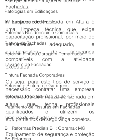
A tão polêmica alteração da fachada
Fachadas.
Patologias em Edificações
A Limpeza de Fachada em Altura é 
Infiltração no condomínio
uma limpeza técnica que exige 
Reformas Residenciais e Comerciais
capacitação profissional, por meio de 
Pintura de Fachadas
treinamento adequado, e 
equipamentos de segurança 
Reforma Pintura Garagem Demarcação
compatíveis com a atividade 
Lavagem de Fachadas
executada.
Pintura Fachada Corporativas
Ou seja, para este tipo de serviço é 
Reforma e Pintura de Garagens
necessário contratar uma empresa 
Reformas Prediais - São Paulo - SP
terceirizada de limpeza de fachada em 
altura que tenha profissionais 
Tratamento de Fissuras em Fachadas
qualificados e utilizem os 
Limpeza de Fachadas em BH
equipamentos de segurança corretos.
BH Reformas Prediais BH: Obramax MG
Equipamento de segurança e proteção 
BH Reformas