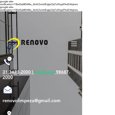
google-site-
verification=YBw5qMDrWw_fdxKZxmUEqjtyCkj7v0hypPkvEAbjmvs
google-site-
verification=YBw5qMDrWw_fdxKZxmUEqjtyCkj7v0hypPkvEAbjmvs
31 3473-2000 |
whatsapp
98687-
2000
renovolimpeza@gmail.com