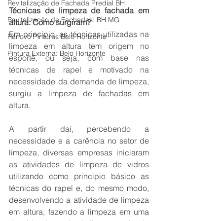
Revitalização de Fachada Predial BH
Técnicas de limpeza de fachada em 
Revitalização de Fachadas: BH MG
altura: Como surgiram?
Em princípio, as técnicas utilizadas na 
Renovo Pinturas Belo Horizonte
limpeza em altura tem origem no 
Pintura Externa: Belo Horizonte
esporte, ou seja, com base nas 
técnicas de rapel e motivado na 
necessidade da demanda de limpeza, 
surgiu a limpeza de fachadas em 
altura.
A partir daí, percebendo a 
necessidade e a carência no setor de 
limpeza, diversas empresas iniciaram 
as atividades de limpeza de vidros 
utilizando como principio básico as 
técnicas do rapel e, do mesmo modo, 
desenvolvendo a atividade de limpeza 
em altura, fazendo a limpeza em uma 