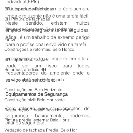
individual(EPIs)
Manter a fachada de um prédio sempre 
BH Limpeza de Fachadas
limpa e reluzente não é uma tarefa fácil. 
BH Pintura de fachadas
Neste sentido, existem muitos 
Pintura de Garagem: Belo Horizonte
empecilhos e regras a serem seguidas. 
Afinal, é um trabalho de extremo perigo 
Pintor
para o profissional envolvido na tarefa.
Construções e reformas: Belo Horizo
Do mesmo modo, a limpeza em altura 
BH Impermeabilização
pode ser um risco para todos 
Reformas prediais BH
frequentadores do ambiente onde o 
Impermeabilização de fachada
serviço está sendo feito.
Construção em Belo Horizonte
Equipamentos de Segurança
Construção civil: Belo Horizonte
Com relação aos equipamentos de 
Restauração Predial: Belo Horizonte
segurança, basicamente, podemos 
Pintura predial externa: Belo Horiz
citar os seguintes:
Vedação de fachada Predial Belo Hor