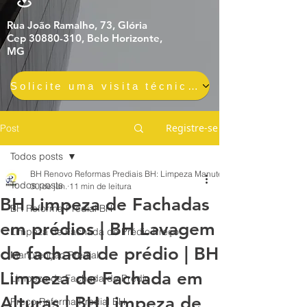
Rua João Ramalho, 73, Glória
Cep 30880-310, Belo Horizonte,
MG
Solicite uma visita técnica gratuita e sem compromisso
Registre-se
Post
Todos posts
BH Renovo Reformas Prediais BH: Limpeza Manutenção Predial Fachada
Todos posts
30 de jan.
11 min de leitura
BH Limpeza de Fachadas
BH Reforma Predial BH
em prédios | BH Lavagem
Limpeza de Fachada de Prédio Preço
de fachada de prédio | BH
Manutenção Predial
Limpeza de Fachada em
Limpeza de Fachada de Prédio
Alturas | BH Limpeza de
Preço Reforma Predial BH