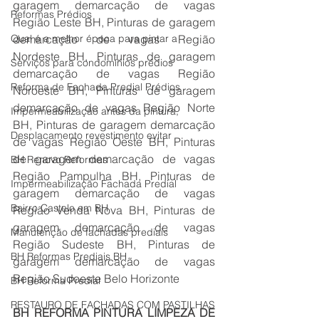
garagem demarcação de vagas 
Reformas Prédios
Região Leste BH, Pinturas de garagem 
Qual é a melhor época para pintar a
demarcação de vagas Região 
Nordeste BH, Pinturas de garagem 
Serviços para condomínios prédios
demarcação de vagas Região 
Reforma de Fachada Predial Prédios
Noroeste BH, Pinturas de garagem 
demarcação de vagas Região Norte 
Impermeabilização antes da pintura,
BH, Pinturas de garagem demarcação 
Desplacamento revestimento evitar
de vagas Região Oeste BH, Pinturas 
de garagem demarcação de vagas 
BH Renovo Reformas
Região Pampulha BH, Pinturas de 
Impermeabilização Fachada Predial
garagem demarcação de vagas 
Bairro Castelo em BH
Região Venda Nova BH, Pinturas de 
garagem demarcação de vagas 
Manutenção de fachadas prediais
Região Sudeste BH, Pinturas de 
BH Reformas Prediais BH
garagem demarcação de vagas 
Região Sudoeste Belo Horizonte
BH Reforma Predial
RESTAURO DE FACHADAS COM PASTILHAS
BH REFORMA PINTURA LIMPEZA DE 