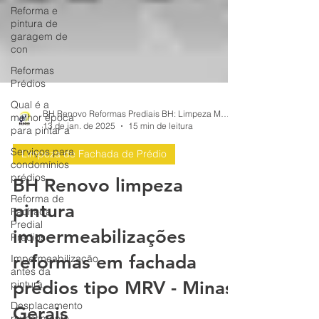
Reforma e
pintura de
garagem de
con
Reformas
Prédios
Qual é a
melhor época
para pintar a
BH Renovo Reformas Prediais BH: Limpeza Manutenção Predial Fachada
Serviços para
13 de jan. de 2025
15 min de leitura
condomínios
prédios
Limpeza de Fachada de Prédio
Reforma de
BH Renovo limpeza
Fachada
Predial
pintura
Prédios
impermeabilizações
Impermeabilização
antes da
reformas em fachada
pintura,
Desplacamento
prédios tipo MRV - Minas
revestimento