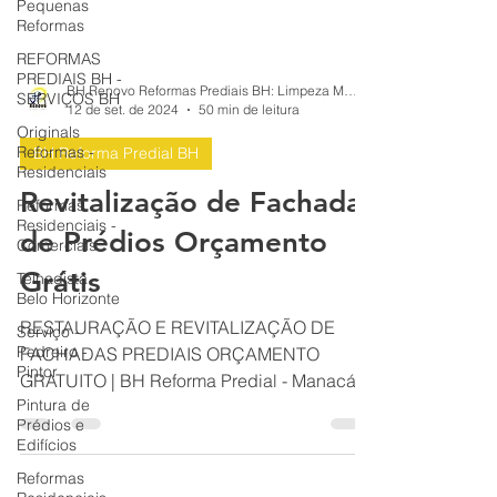
Pequenas
Reformas
REFORMAS
PREDIAIS BH -
SERVIÇOS BH
Originals
Reformas -
Residenciais
BH Renovo Reformas Prediais BH: Limpeza Manutenção Predial Fachada
12 de set. de 2024
50 min de leitura
Reformas
Residenciais -
BH Reforma Predial BH
Comerciais
Revitalização de Fachadas
Telhadista -
Belo Horizonte
de Prédios Orçamento
Serviço -
Pedreiro -
Grátis
Pintor
Pintura de
RESTAURAÇÃO E REVITALIZAÇÃO DE
Prédios e
FACHADAS PREDIAIS ORÇAMENTO
Edifícios
GRATUITO | BH Reforma Predial - Manacás
Reformas
BH - Castelo BH - Alípio de Melo BH MG