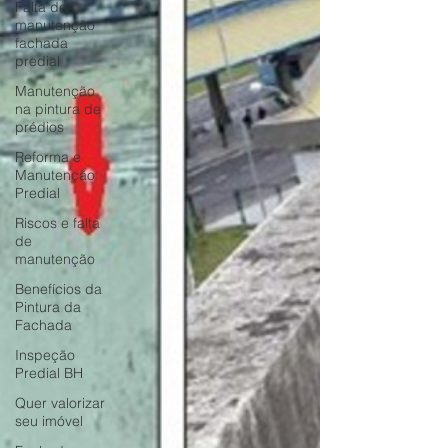
Falta de
manutenção
fachada
predial
Manutenção
na pintura de
prédios
Reforma e
Manutenção
Predial
Riscos e falta
de
manutenção
Benefícios da
Pintura da
Fachada
Inspeção
Predial BH
Quer valorizar
seu imóvel