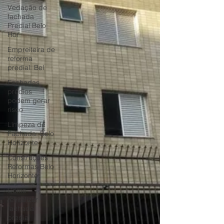
Vedação de
fachada
Predial Belo
Hor
Empreiteira de
reforma
predial: Bel
Fachadas
prédios
podem gerar
risco
Limpeza de
Fachada: Belo
Horizonte
Construções
Reformas Belo
Horizonte
Como
revitalizar
fachada
predial