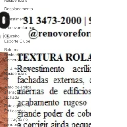
Residenciais
Desplacamento
de
revestimento
#renovoreformas
Cruzeiro
Esporte Clube
Reforma
Residencial e
Comercial
Júlia Reformas
Residenciais -
BH
A tão polêmica
alteração da
fachada
Patologias em
Edificações
Infiltração no
condomínio