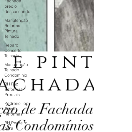
Fachada
prédio
descascando
Manutenção
Reforma
Pintura
Telhado
Reparo
Conserto
Telhado
Manutenção
Telhado
Condomínio
BH Faz
Reformas
Prediais
Pedreiro Top
Brasil
Reformas
BH Pedreiro
para