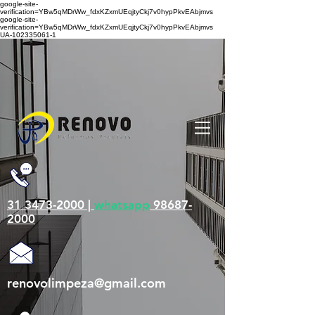
google-site-
verification=YBw5qMDrWw_fdxKZxmUEqjtyCkj7v0hypPkvEAbjmvs
google-site-
verification=YBw5qMDrWw_fdxKZxmUEqjtyCkj7v0hypPkvEAbjmvs
UA-102335061-1
31 3473-2000 |
whatsapp
98687-
2000
renovolimpeza@gmail.com