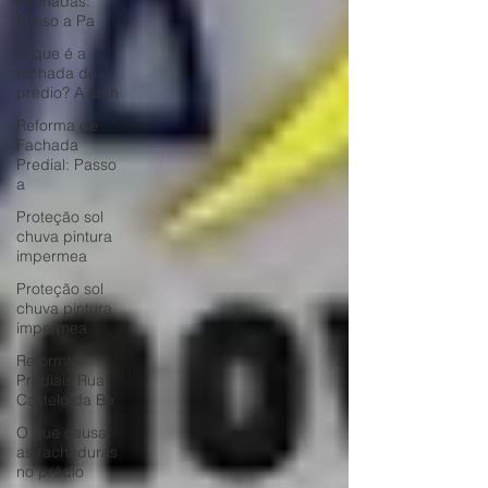
Fachadas:
Passo a Pa
O que é a
fachada do
prédio? A fach
Reforma de
Fachada
Predial: Passo
a
Proteção sol
chuva pintura
impermea
Proteção sol
chuva pintura
impermea
Reformas
Prediais Rua
Castelo da Be
O que causa
as rachaduras
no prédio