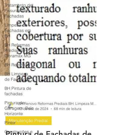
Tratamento de
Fissuras em
Fachadas
Limpeza de
Fachadas em
BH
BH Reformas
Prediais BH:
Obramax MG
BH Reformas
BH Limpeza
de Fachadas
BH Pintura de
fachadas
Pintura de
Garagem: Belo
Horizonte
Pintor
Construções e