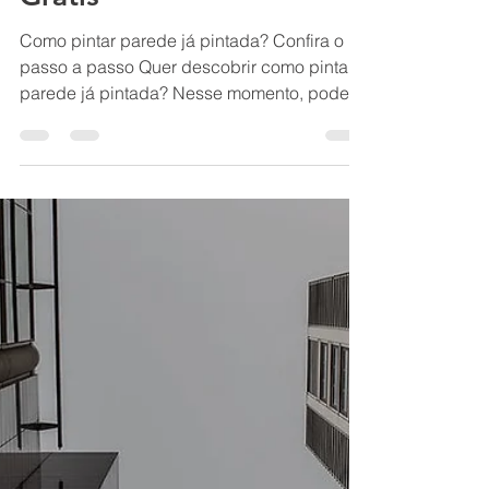
BH Renovo Reformas Prediais BH: Limpeza Manutenção Predial Fachada
6 de ago. de 2024
6 min de leitura
Pintor
Como pintar parede já
pintada - Orçamento
Grátis
Como pintar parede já pintada? Confira o
passo a passo Quer descobrir como pintar
parede já pintada? Nesse momento, podem
surgir algumas BH