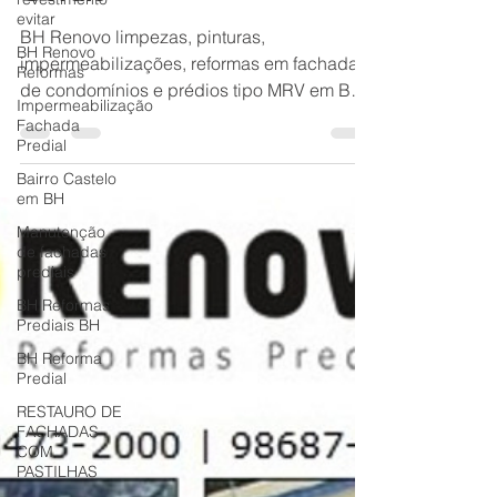
evitar
Gerais
BH Renovo
Reformas
BH Renovo limpezas, pinturas,
impermeabilizações, reformas em fachada
Impermeabilização
Fachada
de condomínios e prédios tipo MRV em Belo
Predial
Horizonte e Contagem-MG
Bairro Castelo
em BH
Manutenção
de fachadas
prediais
BH Reformas
Prediais BH
BH Reforma
Predial
RESTAURO DE
FACHADAS
COM
PASTILHAS