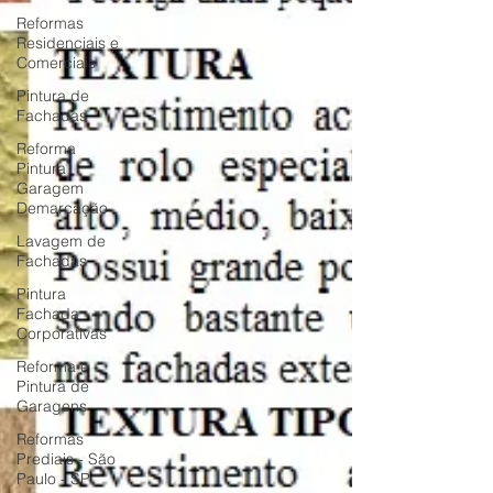
Reformas
Residenciais e
Comerciais
Pintura de
Fachadas
Reforma
Pintura
Garagem
Demarcação
Lavagem de
Fachadas
Pintura
Fachada
Corporativas
Reforma e
Pintura de
Garagens
Reformas
Prediais - São
Paulo - SP