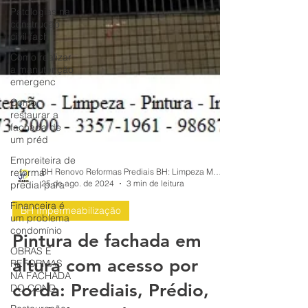
Patologias na
construção
civil fach
Como realizar
a manutenção
emergenc
Como
restaurar a
fachada de
um préd
Empreiteira de
reforma
predial para
Financeira é
um problema
condomínio
OBRAS E
REFORMAS
BH Renovo Reformas Prediais BH: Limpeza Manutenção Predial Fachada
NA FACHADA
25 de ago. de 2024
3 min de leitura
DO COND