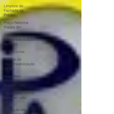
Limpeza de
Fachada de
Prédio
Preço Reforma
Predial BH
Serviço
impermeabilização
fachada
Construções
Serviço de
impermeabilização
de fac
Brasil Belo
Horizonte
Solução Sika
Impermeabilizante
para fachada
de p
Infiltração em