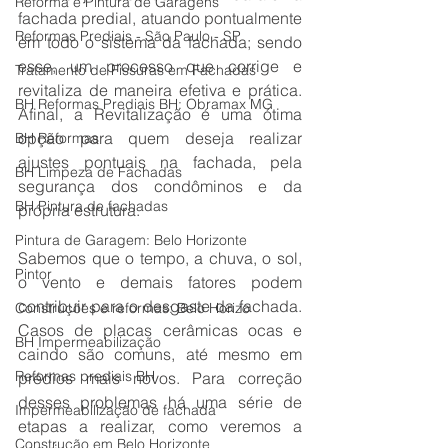
Reforma e Pintura de Garagens
fachada predial, atuando pontualmente 
Reformas Prediais - São Paulo - SP
em todo o sistema da fachada; sendo 
esse, um processo que corrige e 
Tratamento de Fissuras em Fachadas
revitaliza de maneira efetiva e prática. 
BH Reformas Prediais BH: Obramax MG
Afinal, a Revitalização é uma ótima 
opção para quem deseja realizar 
BH Reformas
ajustes pontuais na fachada, pela 
BH Limpeza de Fachadas
segurança dos condôminos e da 
BH Pintura de fachadas
própria estrutura.
Pintura de Garagem: Belo Horizonte
Sabemos que o tempo, a chuva, o sol, 
Pintor
o vento e demais fatores podem 
contribuir para o desgaste da fachada. 
Construções e reformas: Belo Horizo
Casos de placas cerâmicas ocas e 
BH Impermeabilização
caindo são comuns, até mesmo em 
Reformas prediais BH
prédios mais novos. Para correção 
desses problemas há uma série de 
Impermeabilização de fachada
etapas a realizar, como veremos a 
Construção em Belo Horizonte