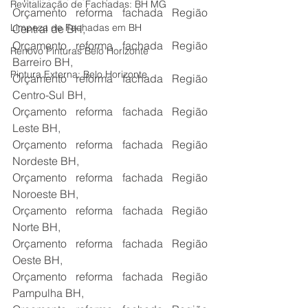
Revitalização de Fachadas: BH MG
Orçamento reforma fachada Região 
Limpeza de Fachadas em BH
Central de BH,
Orçamento reforma fachada Região 
Renovo Pinturas Belo Horizonte
Barreiro BH,
Pintura Externa: Belo Horizonte
Orçamento reforma fachada Região 
Centro-Sul BH,
Orçamento reforma fachada Região 
Leste BH,
Orçamento reforma fachada Região 
Nordeste BH,
Orçamento reforma fachada Região 
Noroeste BH,
Orçamento reforma fachada Região 
Norte BH,
Orçamento reforma fachada Região 
Oeste BH,
Orçamento reforma fachada Região 
Pampulha BH,