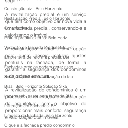
seguir.
Construção civil: Belo Horizonte
A revitalização predial é um serviço 
Restauração Predial: Belo Horizonte
que tem como objetivo dar nova vida a 
uma fachada predial, conservando-a e 
Construções
valorizando o imóvel.
Pintura predial externa: Belo Horiz
Vedação de fachada Predial Belo Hor
A revitalização predial é uma opção 
para quem deseja realizar ajustes 
Empreiteira de reforma predial: Bel
pontuais na fachada, de forma a 
Fachadas prédios podem gerar risco
garantir a segurança dos condôminos 
e da própria estrutura.
Serviço de impermeabilização de fac
Brasil Belo Horizonte Solução Sika
A revitalização de condomínios é um 
Impermeabilizante para fachada BH
processo de renovação e manutenção 
da arquitetura, com o objetivo de 
Infiltração em Fachadas: BH
proporcionar mais conforto, segurança 
Limpeza de Fachada: Belo Horizonte
e valorização dos imóveis.
O que é a fachada prédio condomínio