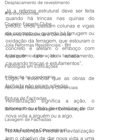
Desplacamento de revestimento
Já a reforma estrutural deve ser feita 
#renovoreformas
quando há trincas nas quinas do 
Cruzeiro Esporte Clube
prédio, onde passam colunas e vigas 
de concreto ou quando há ferrugem ou 
Reforma Residencial e Comercial
oxidação da ferragem, que estouram o 
Júlia Reformas Residenciais - BH
concreto e afetam o emboço com 
qualquer tipo de acabamento, 
A tão polêmica alteração da fachada
causando trincas e estufamentos”,
Patologias em Edificações
Infiltração no condomínio
Logo, é essencial que as obras de 
fachada não sejam adiadas.
Reformas Residenciais e Comerciais
Pintura de Fachadas
Revitalização significa a ação, o 
processo ou efeito de revitalizar, de dar 
Reforma Pintura Garagem Demarcação
nova vida a alguém ou a algo.
Lavagem de Fachadas
Pintura Fachada Corporativas
Na Manutenção Predial a Revitalização 
tem o objetivo de dar nova vida a uma 