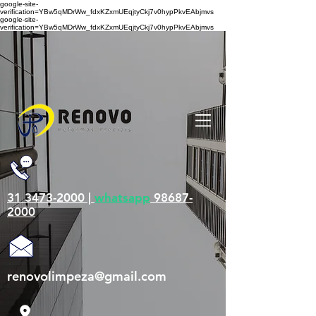
google-site-
verification=YBw5qMDrWw_fdxKZxmUEqjtyCkj7v0hypPkvEAbjmvs
google-site-
verification=YBw5qMDrWw_fdxKZxmUEqjtyCkj7v0hypPkvEAbjmvs
31 3473-2000 |
whatsapp
98687-
2000
renovolimpeza@gmail.com