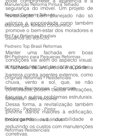
pode comprometer a aparência e a 
Manutenção Reforma Pintura Telhado
segurança do imóvel. Um projeto de 
Reparo Conserto Telhado
revitalização bem planejado não só 
valoriza a propriedade como também 
Manutenção Telhado Condomínio
promove o bem-estar dos moradores e 
BH Faz Reformas Prediais
usuários do edifício.
Pedreiro Top Brasil Reformas
Manter uma fachada em boas 
BH Pedreiro para Pequenas Reformas
condições vai além do aspecto visual. 
A fachada de um prédio é a primeira 
REFORMAS PREDIAIS BH - SERVIÇOS BH
barreira contra agentes externos, como 
Originals Reformas - Residenciais
chuva, vento e sol, que, se não 
Reformas Residenciais - Comerciais
controlados, podem causar infiltrações, 
fissuras e outros problemas estruturais. 
Telhadista - Belo Horizonte
Dessa forma, a revitalização também 
Serviço - Pedreiro - Pintor
previne danos maiores à edificação, 
prolongando sua durabilidade e 
Pintura de Prédios e Edifícios
reduzindo os custos com manutenções 
Reformas Residenciais
corretivas.