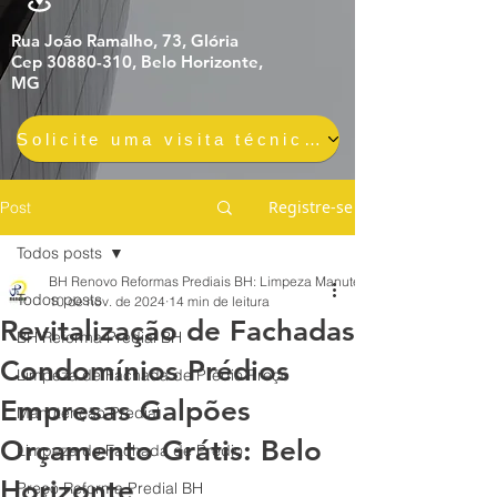
Rua João Ramalho, 73, Glória
Cep 30880-310, Belo Horizonte,
MG
Solicite uma visita técnica gratuita e sem compromisso
Registre-se
Post
Todos posts
BH Renovo Reformas Prediais BH: Limpeza Manutenção Predial Fachada
Todos posts
10 de nov. de 2024
14 min de leitura
Revitalização de Fachadas
BH Reforma Predial BH
Condomínios Prédios
Limpeza de Fachada de Prédio Preço
Empresas Galpões
Manutenção Predial
Orçamento Grátis: Belo
Limpeza de Fachada de Prédio
Horizonte
Preço Reforma Predial BH