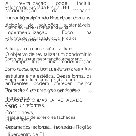
A revitalização pode incluir: 
Reforma de Fachada Predial: BH
Modernização da fachada, 
Reconfiguração de espaços comuns, 
Construções Reformas Belo Horizonte
Adoção de soluções sustentáveis, 
Como revitalizar fachada predial
Impermeabilização, Foco na 
Reforma de Fachada Predial Prédios
segurança dos moradores
Patologias na construção civil fach
O objetivo de revitalizar um condomínio 
Como realizar a manutenção emergenc
é sempre trazer uma modernização 
para o espaço, com melhorias na infra-
Como restaurar a fachada de um préd
estrutura e na estética. Dessa forma, os 
Empreiteira de reforma predial para
ambientes podem oferecer melhor 
Financeira é um problema condomínio
convívio e integração entre os 
moradores.
OBRAS E REFORMAS NA FACHADA DO
Concluir reformas,
COND
Condo news,
Restauração de exteriores fachadas
condonews,
Orçamento reforma fachada Região 
Revitalização de Fachada Predial BH
Hipercentro de BH,