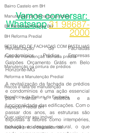
Bairro Castelo em BH
Vamos conversar: 
Manutenção de fachadas prediais
Whatsapp
31 98687-
BH Reformas Prediais BH
2000
BH Reforma Predial
RESTAURO DE FACHADAS COM PASTILHAS
Revitalização de Fachadas 
Condomínios Prédios Empresas 
Falta de manutenção fachada predial
Galpões Orçamento Grátis em Belo 
Manutenção na pintura de prédios
Horizonte-MG
Reforma e Manutenção Predial
A revitalização da fachada de prédios 
Riscos e falta de manutenção
e condomínios é uma ação essencial 
Benefícios da Pintura da Fachada
para manter a estética e a 
funcionalidade das edificações. Com o 
Inspeção Predial BH
passar dos anos, as estruturas são 
Quer valorizar seu imóvel
expostas a fatores como intempéries, 
poluição e desgaste natural, o que 
Fachada prédio descascando