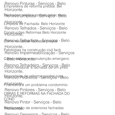
Renovo Pinturas - Serviços - Belo 
Empreiteira de reforma predial: Bel
Horizonte,
Fachadas prédios podem gerar risco
Renovo Limpeza - Serviços - Belo 
Horizonte,
Limpeza de Fachada: Belo Horizonte
Renovo Telhados - Serviços - Belo 
Construções Reformas Belo Horizonte
Horizonte,
Renovo Telhadista - Serviços - Belo 
Como revitalizar fachada predial
Horizonte,
Patologias na construção civil fach
Renovo Impermeabilização - Serviços 
Como realizar a manutenção emergenc
- Belo Horizonte,
Renovo Telhadeiro - Serviços - Belo 
Como restaurar a fachada de um préd
Horizonte,
Empreiteira de reforma predial para
Renovo Pedreiros - Serviços - Belo 
Horizonte,
Financeira é um problema condomínio
Renovo Pintores - Serviços - Belo 
OBRAS E REFORMAS NA FACHADA DO
Horizonte,
COND
Renovo Pintor - Serviços - Belo 
Restauração de exteriores fachadas
Horizonte,
Renovo Gesseiros - Serviços - Belo 