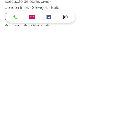
Execução de obras civis - 
Condomínios - Serviços - Belo 
Horizonte,
Execução de obras civis - Empresas - 
Serviços - Belo Horizonte,
Execução de obras civis - Comerciais 
- Serviços - Belo Horizonte,
Execução de obras civis - 
Corporativas - Serviços - Belo 
Horizonte,
Obras e reformas comerciais São 
Paulo Capital - Serviços - Belo 
Horizonte,
Obras e reformas comerciais São 
Paulo Capital,
Gestão de obras de reformas 
corporativas e comerciais - Serviços - 
BH,
Reforma de estabelecimento 