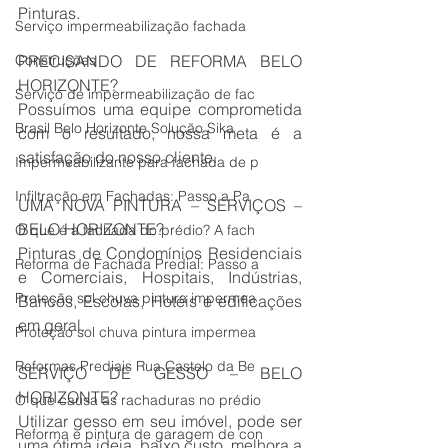
Pinturas.
Serviço impermeabilização fachada
Construções
PRECISANDO DE REFORMA BELO 
HORIZONTE?
Serviço de impermeabilização de fac
Possuímos uma equipe comprometida 
Brasil Belo Horizonte Solução Sika
com o resultado, nossa meta é a 
satisfação do nosso cliente.
Impermeabilizante para fachada de p
Infiltração em Fachadas: Passo a Pa
UMA NOVA PINTURA – SERVIÇOS – 
BELO HORIZONTE?
O que é a fachada do prédio? A fach
Pinturas de Condomínios Residenciais 
Reforma de Fachada Predial: Passo a
e Comerciais, Hospitais, Indústrias, 
Proteção sol chuva pintura impermea
Bancos, Escolas, Hotéis e edificações 
em geral.
Proteção sol chuva pintura impermea
Reformas Prediais Rua Castelo da Be
SERVIÇO DE GESSO – BELO 
HORIZONTE?
O que causa as rachaduras no prédio
Utilizar gesso em seu imóvel, pode ser 
Reforma e pintura de garagem de con
uma ótima ideia, baixo custo, melhora a 