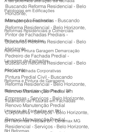
A tão polêmica alteração da fachada
Buscando Reforma Residencial - Belo 
Patologias em Edificações
Horizonte,
Manutenção Fachadas - Buscando 
Infiltração no condomínio
Reforma Residencial - Belo Horizonte,
Reformas Residenciais e Comerciais
Pintor de Fachadas Prediais - 
Pintura de Fachadas
Buscando Reforma Residencial - Belo 
Horizonte,
Reforma Pintura Garagem Demarcação
Pedreiro de Fachada Predial - 
Lavagem de Fachadas
Buscando Reforma Residencial - Belo 
Horizonte,
Pintura Fachada Corporativas
Pintura Predial Civil - Buscando 
Reforma e Pintura de Garagens
Reforma Residencial - Belo Horizonte,
Reformas Prediais - São Paulo - SP
Renovo Manutenção Predial em 
Empresas - Serviços - Belo Horizonte,
Tratamento de Fissuras em Fachadas
Renovo Manutenção Predial 
Limpeza de Fachadas em BH
Corporativa - Serviços - Belo Horizonte,
Renovo Manutenção Predial 
BH Reformas Prediais BH: Obramax MG
Residencial - Serviços - Belo Horizonte,
BH Reformas