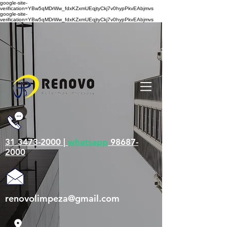
google-site-
verification=YBw5qMDrWw_fdxKZxmUEqjtyCkj7v0hypPkvEAbjmvs
google-site-
verification=YBw5qMDrWw_fdxKZxmUEqjtyCkj7v0hypPkvEAbjmvs
31 3473-2000 |
whatsapp
98687-
2000
renovolimpeza@gmail.com