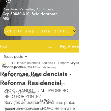
Rua João Ramalho, 73, Glória
Cep 30880-310, Belo Horizonte,
MG
Solicite uma visita técnica gratuita e sem compromisso
Registre-se
Post
Todos posts
BH Renovo Reformas Prediais BH: Limpeza Manutenção Predial Fachada
Todos posts
5 de abr. de 2024
7 min de leitura
Reformas Residenciais -
BH Reforma Predial BH
Reforma Residencial
Limpeza de Fachada de Prédio Preço
PROCURANDO UM PEDREIRO – 
Manutenção Predial
BELO HORIZONTE?
Limpeza de Fachada de Prédio
Serviços de pedreiro e alvenaria, pintor, 
gesseiro e com a RENOVO Reformas e 
Preço Reforma Predial BH