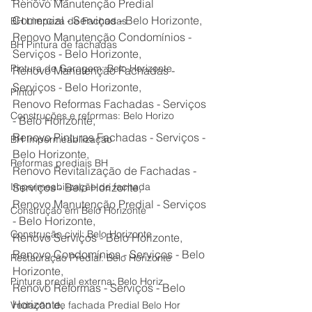
Renovo Manutenção Predial 
Comercial - Serviços - Belo Horizonte,
BH Limpeza de Fachadas
Renovo Manutenção Condomínios - 
BH Pintura de fachadas
Serviços - Belo Horizonte,
Pintura de Garagem: Belo Horizonte
Renovo Manutenção Fachadas - 
Serviços - Belo Horizonte,
Pintor
Renovo Reformas Fachadas - Serviços 
Construções e reformas: Belo Horizo
- Belo Horizonte,
Renovo Pinturas Fachadas - Serviços - 
BH Impermeabilização
Belo Horizonte,
Reformas prediais BH
Renovo Revitalização de Fachadas - 
Impermeabilização de fachada
Serviços - Belo Horizonte,
Renovo Manutenção Predial - Serviços 
Construção em Belo Horizonte
- Belo Horizonte,
Construção civil: Belo Horizonte
Renovo Serviços - Belo Horizonte,
Renovo Condomínios - Serviços - Belo 
Restauração Predial: Belo Horizonte
Horizonte,
Pintura predial externa: Belo Horiz
Renovo Reformas - Serviços - Belo 
Horizonte,
Vedação de fachada Predial Belo Hor