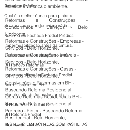
Reformas Prédios
estética e valoriza o ambiente.
Qual é a melhor época para pintar a
Reformas e Construções - 
Serviços para condomínios prédios
Condomínios - Serviços - Belo 
Horizonte,
Reforma de Fachada Predial Prédios
Reformas e Construções - Empresas - 
Impermeabilização antes da pintura,
Serviços - Belo Horizonte,
Reformas e Construções - Imóveis - 
Desplacamento revestimento evitar
Serviços - Belo Horizonte,
BH Renovo Reformas
Reformas e Construções - Casas - 
Impermeabilização Fachada Predial
Serviços - Belo Horizonte,
Construções e Reformas em BH - 
Bairro Castelo em BH
Buscando Reforma Residencial,
Manutenção de fachadas prediais
Obras e Reformas Residenciais BH - 
Buscando Reforma Residencial,
BH Reformas Prediais BH
Pedreiro - Pintor - Buscando Reforma 
BH Reforma Predial
Residencial - Belo Horizonte,
RESTAURO DE FACHADAS COM PASTILHAS
Pedreiros - Pintores - Buscando 