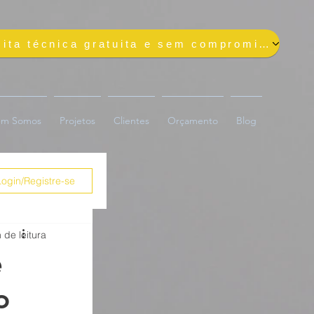
Solicite uma visita técnica gratuita e sem compromisso
m Somos
Projetos
Clientes
Orçamento
Blog
Login/Registre-se
 de leitura
e
o