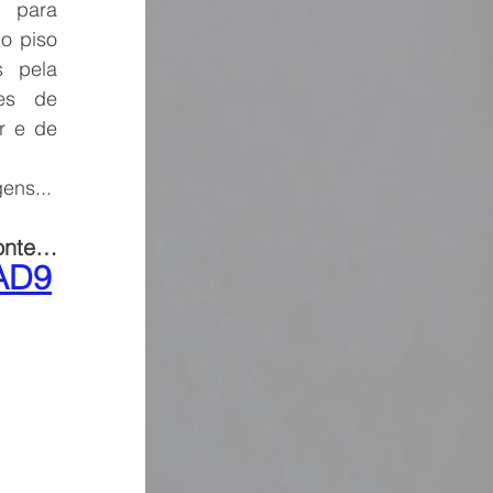
 para 
o piso 
 pela 
es de 
 e de 
ens...
zonte…
YAD9