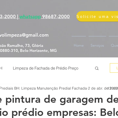
fication=YBw5qMDrWw_fdxKZxmUEqjtyCkj7v0hypPkvEAbjmvs
3-2000 |
whatsapp
98687-2000
volimpeza@gmail.com
oão Ramalho, 73, Glória
Home
Serviços
Que
0880-310, Belo Horizonte, MG
BH
Limpeza de Fachada de Prédio Preço
Prediais BH: Limpeza Manutenção Predial Fachada
2 de abr. de 2023
13 min
 de Fachada de Prédio
 pintura de garagem d
o prédio empresas: Bel
erviço impermeabilização fachada