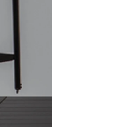
BH Reformas Prediais BH
BH