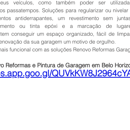
édio
Reforma e pintura de garagem de con
eus veículos, como também poder ser utilizada
s passatempos. Soluções para regularizar ou nivelar 
ntos antiderrapantes, um revestimento sem juntas
elhor época para pintar a
timento ou tinta epóxi e a marcação de lugar
tem conseguir um espaço organizado, fácil de limpar
 renovação da sua garagem um motivo de orgulho.
s
Reforma de Fachada Predial Prédios
ais funcional com as soluções Renovo Reformas Garag
o Reformas e Pintura de Garagem em Belo Hori
ra,
Desplacamento revestimento evitar
otos.app.goo.gl/QUVkKW8J2964c
eabilização Fachada Predial
enção de fachadas prediais