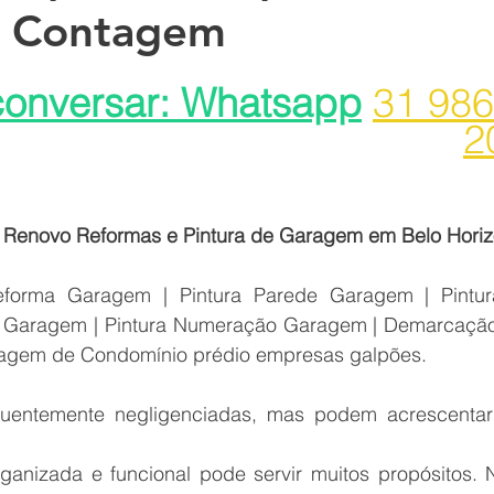
e Contagem
ermeabilização de fac
onversar: Whatsapp
31 986
2
Impermeabilizante para fachada de p
Pa
O que é a fachada do prédio? A fach
Renovo Reformas e Pintura de Garagem em Belo Hori
forma Garagem | Pintura Parede Garagem | Pintura
so a
Proteção sol chuva pintura impermea
o Garagem | Pintura Numeração Garagem | Demarcação
ragem de Condomínio prédio empresas galpões.
mea
Reformas Prediais Rua Castelo da Be
uentemente negligenciadas, mas podem acrescentar 
nizada e funcional pode servir muitos propósitos. N