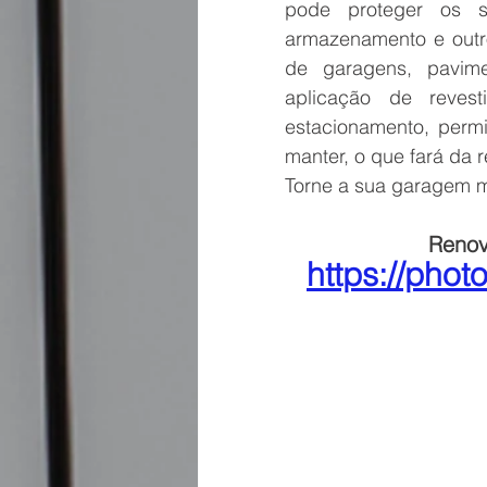
O que causa as rachaduras no pr
pode proteger os s
armazenamento e outro
de garagens, pavime
Reformas Prédios
Qual é a m
aplicação de reves
estacionamento, permi
manter, o que fará da
Serviços para condomínios prédio
Torne a sua garagem m
Renov
Impermeabilização antes da pintu
https://ph
BH Renovo Reformas
Imperm
Bairro Castelo em BH
Manut