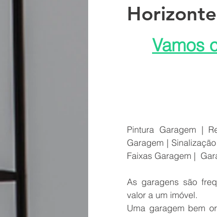
Horizont
Construções
Serviço de imp
Vamos c
Brasil Belo Horizonte Solução Sika
Infiltração em Fachadas: Passo a 
Pintura Garagem | Re
Reforma de Fachada Predial: Pas
Garagem | Sinalizaçã
Faixas Garagem |  Ga
Proteção sol chuva pintura imper
As garagens são freq
valor a um imóvel.
Uma garagem bem orga