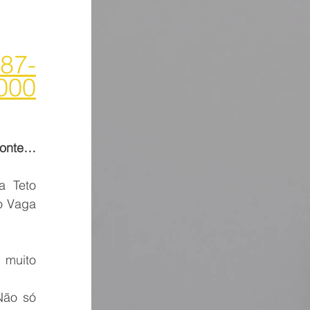
87-
000
zonte…
 Teto 
 Vaga 
muito 
ão só 