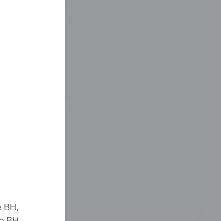
e BH,
o BH,