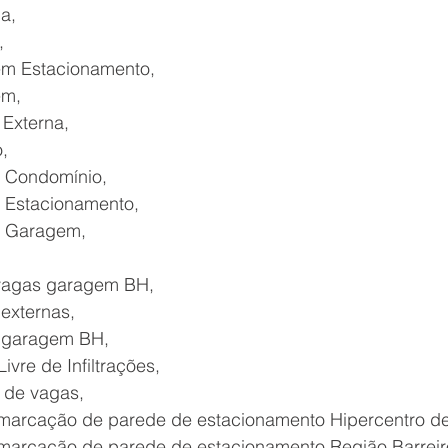
a,
,
em Estacionamento,
em,
 Externa,
,
e Condomínio,
e Estacionamento,
e Garagem,
 vagas garagem BH,
externas,
s garagem BH,
re de Infiltrações,
 de vagas,
marcação de parede de estacionamento Hipercentro d
marcação de parede de estacionamento Região Barreir