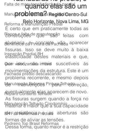
Falta de manutenção fachada predial
quando elas são um 
problema? 
Manutenção na pintura de prédios
Região Centro-Sul 
Belo Horizonte, Nova Lima, MG
Reforma e Manutenção Predial
É certo que em praticamente todas as 
Riscos e falta de manutenção
construções que são feitas com 
alvenaria e concreto vão aparecer 
Benefícios da Pintura da Fachada
fissuras. Isso se deve muito à baixa 
Inspeção Predial BH
elasticidade destes materiais e que, 
por isso, são mais suscetíveis às 
Quer valorizar seu imóvel
movimentações da estrutura. Este é um 
Fachada prédio descascando
problema recorrente, e mesmo depois 
Manutenção Reforma Pintura Telhado
de intervenções para correção, 
eventualmente elas aparecem de novo.
Reparo Conserto Telhado
As fissuras surgem quando a força no 
Manutenção Telhado Condomínio
material é maior que a sua capacidade 
de resistência, e as aberturas são 
BH Faz Reformas Prediais
formas de aliviar as tensões.
Pedreiro Top Brasil Reformas
Dessa forma, quanto maior é a restrição 