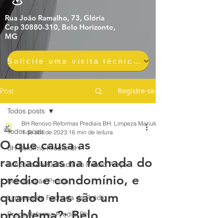
Rua João Ramalho, 73, Glória
Cep 30880-310, Belo Horizonte,
MG
Solicite uma visita técnica gratuita e sem compromisso
Registre-se
Post
Todos posts
BH Renovo Reformas Prediais BH: Limpeza Manutenção Predial Fachada
Todos posts
1 de abr. de 2023
16 min de leitura
O que causa as
BH Reforma Predial BH
rachaduras na fachada do
Limpeza de Fachada de Prédio Preço
prédio e condomínio, e
Manutenção Predial
quando elas são um
Limpeza de Fachada de Prédio
problema?: Belo
Preço Reforma Predial BH