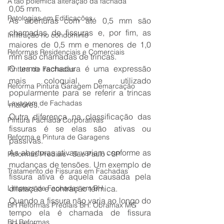
A tão polêmica alteração da fachada
0,05 mm.
Patologias em Edificações
As aberturas com até 0,5 mm são 
chamadas de fissuras e, por fim, as 
Infiltração no condomínio
maiores de 0,5 mm e menores de 1,0 
Reformas Residenciais e Comerciais
mm são chamadas de trincas.
O termo rachadura é uma expressão 
Pintura de Fachadas
mais coloquial, e utilizado 
Reforma Pintura Garagem Demarcação
popularmente para se referir a trincas 
Lavagem de Fachadas
maiores.
Outra diferença na classificação das 
Pintura Fachada Corporativas
fissuras é se elas são ativas ou 
Reforma e Pintura de Garagens
passivas.
As aberturas ativas variam conforme as 
Reformas Prediais - São Paulo - SP
mudanças de tensões. Um exemplo de 
Tratamento de Fissuras em Fachadas
fissura ativa é aquela causada pela 
Limpeza de Fachadas em BH
dilatação e contração térmica.
Quando a fissura não varia ao longo do 
BH Reformas Prediais BH: Obramax MG
tempo ela é chamada de fissura 
BH Reformas