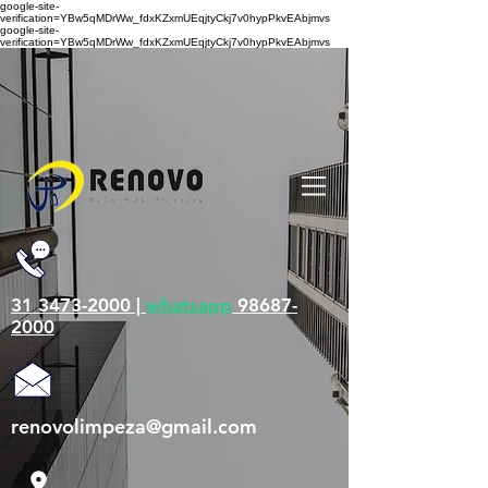
google-site-
verification=YBw5qMDrWw_fdxKZxmUEqjtyCkj7v0hypPkvEAbjmvs
google-site-
verification=YBw5qMDrWw_fdxKZxmUEqjtyCkj7v0hypPkvEAbjmvs
31 3473-2000 |
whatsapp
98687-
2000
renovolimpeza@gmail.com