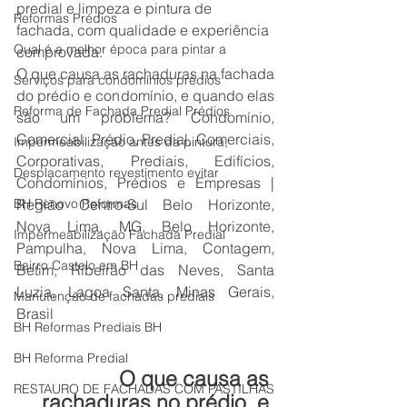
predial e limpeza e pintura de 
Reformas Prédios
fachada, com qualidade e experiência 
Qual é a melhor época para pintar a
comprovada.
O que causa as rachaduras na fachada 
Serviços para condomínios prédios
do prédio e condomínio, e quando elas 
Reforma de Fachada Predial Prédios
são um problema? Condomínio, 
Comercial, Prédio, Predial, Comerciais, 
Impermeabilização antes da pintura,
Corporativas, Prediais, Edifícios, 
Desplacamento revestimento evitar
Condomínios, Prédios e Empresas | 
BH Renovo Reformas
Região Centro-Sul Belo Horizonte, 
Nova Lima, MG, Belo Horizonte, 
Impermeabilização Fachada Predial
Pampulha, Nova Lima, Contagem, 
Bairro Castelo em BH
Betim, Ribeirão das Neves, Santa 
Luzia, Lagoa Santa, Minas Gerais, 
Manutenção de fachadas prediais
Brasil
BH Reformas Prediais BH
BH Reforma Predial
O que causa as 
RESTAURO DE FACHADAS COM PASTILHAS
rachaduras no prédio, e 