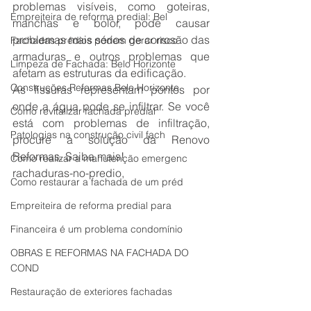
problemas visíveis, como goteiras, 
Empreiteira de reforma predial: Bel
manchas e bolor, pode causar 
problemas mais sérios de corrosão das 
Fachadas prédios podem gerar risco
armaduras e outros problemas que 
Limpeza de Fachada: Belo Horizonte
afetam as estruturas da edificação.
Construções Reformas Belo Horizonte
As fissuras representam pontos por 
onde a água pode se infiltrar. Se você 
Como revitalizar fachada predial
está com problemas de infiltração, 
Patologias na construção civil fach
procure a solução da Renovo 
Reformas. Saiba mais!
Como realizar a manutenção emergenc
rachaduras-no-predio,
Como restaurar a fachada de um préd
Empreiteira de reforma predial para
Financeira é um problema condomínio
OBRAS E REFORMAS NA FACHADA DO
COND
Restauração de exteriores fachadas