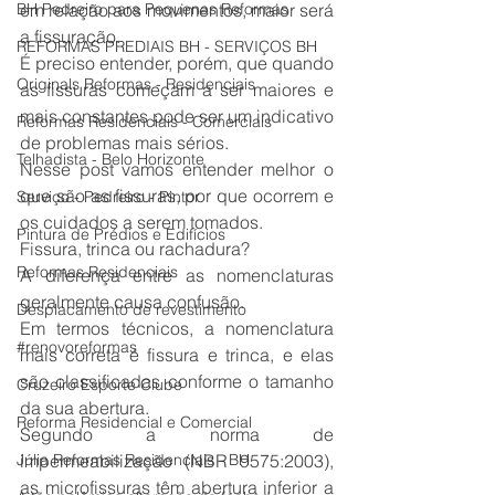
BH Pedreiro para Pequenas Reformas
em relação aos movimentos, maior será 
a fissuração.
REFORMAS PREDIAIS BH - SERVIÇOS BH
É preciso entender, porém, que quando 
Originals Reformas - Residenciais
as fissuras começam a ser maiores e 
mais constantes pode ser um indicativo 
Reformas Residenciais - Comerciais
de problemas mais sérios.
Telhadista - Belo Horizonte
Nesse post vamos entender melhor o 
que são as fissuras, por que ocorrem e 
Serviço - Pedreiro - Pintor
os cuidados a serem tomados.
Pintura de Prédios e Edifícios
Fissura, trinca ou rachadura?
Reformas Residenciais
A diferença entre as nomenclaturas 
geralmente causa confusão.
Desplacamento de revestimento
Em termos técnicos, a nomenclatura 
#renovoreformas
mais correta é fissura e trinca, e elas 
são classificadas conforme o tamanho 
Cruzeiro Esporte Clube
da sua abertura.
Reforma Residencial e Comercial
Segundo a norma de 
Júlia Reformas Residenciais - BH
impermeabilização (NBR 9575:2003), 
as microfissuras têm abertura inferior a 