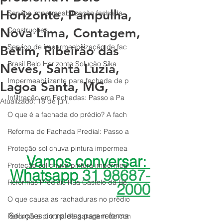
Horizonte, Pampulha,
Serviço impermeabilização fachada
Nova Lima, Contagem,
Construções
Serviço de impermeabilização de fac
Betim, Ribeirão das
Brasil Belo Horizonte Solução Sika
Neves, Santa Luzia,
Impermeabilizante para fachada de p
Lagoa Santa, MG,
Infiltração em Fachadas: Passo a Pa
Atualizado:
18 de jun.
O que é a fachada do prédio? A fach
Reforma de Fachada Predial: Passo a
Proteção sol chuva pintura impermea
Vamos conversar: 
Proteção sol chuva pintura impermea
Whatsapp
 31 98687-
Reformas Prediais Rua Castelo da Be
2000
O que causa as rachaduras no prédio
Soluções completas para reforma 
Reforma e pintura de garagem de con