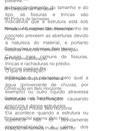
passiva.
Independentemente do tamanho e do 
BH Limpeza de Fachadas
tipo, as fissuras e trincas são 
BH Pintura de fachadas
indicativos que a estrutura está sob 
tensão. As normas de desempenho de 
Pintura de Garagem: Belo Horizonte
concreto preveem as aberturas devido 
Pintor
à natureza do material, e portanto 
Construções e reformas: Belo Horizo
fissuras maiores merecem atenção.
Causas mais comuns de fissuras, 
BH Impermeabilização
trincas e rachaduras no prédio.
Reformas prediais BH
O que é infiltração?
Infiltração é o processo pelo qual a 
Impermeabilização de fachada
água (proveniente de chuvas, por 
Construção em Belo Horizonte
exemplo) ou outro líquido atravessa 
Construção civil: Belo Horizonte
estruturas da edificação, causando 
prejuízos e danos estruturais.
Restauração Predial: Belo Horizonte
Ela acontece quando a estrutura ou 
Pintura predial externa: Belo Horiz
superfície não foi devidamente 
impermeabilizada e, além dos 
Vedação de fachada Predial Belo Hor