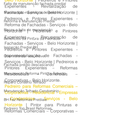
Belo Horizonte
 | Pedreiros e Pintores 
Falta de manutenção fachada predial
Experientes - Revitalização de 
Fachadas - Serviços - Belo Horizonte | 
Manutenção na pintura de prédios
Pedreiros e Pintores Experientes - 
Reforma e Manutenção Predial
Reforma de Fachadas - Serviços - Belo 
Riscos e falta de manutenção
Horizonte | Pedreiros e Pintores 
Experientes - Recuperação de 
Benefícios da Pintura da Fachada
Fachadas - Serviços - Belo Horizonte | 
Inspeção Predial BH
Pedreiros e Pintores Experientes - 
Impermeabilização de Fachadas - 
Quer valorizar seu imóvel
Serviços - Belo Horizonte | Pedreiros e 
Fachada prédio descascando
Pintores Experientes – Reformas 
Manutenção Reforma Pintura Telhado
Residenciais – Comerciais – 
Corporativas – Belo Horizonte.
Reparo Conserto Telhado
Pedreiro para Reformas Comerciais – 
Manutenção Telhado Condomínio
Corporativas – Residencial – Empresas 
- Condomínios - Serviços - Belo 
BH Faz Reformas Prediais
Horizonte
 | Pintor para Pinturas e 
Pedreiro Top Brasil Reformas
Reformas Comerciais – Corporativas – 