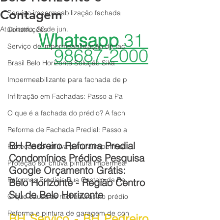
Contagem
Serviço impermeabilização fachada
Atualizado:
20 de jun.
Construções
Whatsapp 
31 
Serviço de impermeabilização de fac
98687-2000
Brasil Belo Horizonte Solução Sika
Impermeabilizante para fachada de p
Infiltração em Fachadas: Passo a Pa
O que é a fachada do prédio? A fach
Reforma de Fachada Predial: Passo a
BH Pedreiro Reforma Predial 
Proteção sol chuva pintura impermea
Condomínios Prédios Pesquisa 
Proteção sol chuva pintura impermea
Google Orçamento Grátis: 
Reformas Prediais Rua Castelo da Be
Belo Horizonte - Região Centro 
Sul de Belo Horizonte
O que causa as rachaduras no prédio
Reforma e pintura de garagem de con
BH Serviço - BH Pedreiro 