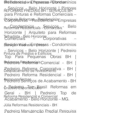
Residencial – Empresas - Condomínios 
BH Pedreiro para Pequenas Reformas
- Serviços - Belo Horizonte | Pintores 
REFORMAS PREDIAIS BH - SERVIÇOS BH
para Pinturas e Reformas Comerciais – 
Originals Reformas - Residenciais
Corporativas – Residencial – Empresas 
- Condomínios - Serviços - Belo 
Reformas Residenciais - Comerciais
Horizonte | Arquiteto para Reformas 
Telhadista - Belo Horizonte
Comerciais – Corporativas – 
Residencial – Empresas - Condomínios 
Serviço - Pedreiro - Pintor
- Serviços - Belo Horizonte | Pedreiro 
Pintura de Prédios e Edifícios
Top Para Pequenas Obras BH | 
Reformas Residenciais
Pedreiro Reforma Comercial - BH | 
Pedreiro Reforma Corporativa - BH | 
Desplacamento de revestimento
Pedreiro Reforma Residencial - BH | 
#renovoreformas
Pedreiro Serviços de Acabamento - BH 
| Pedreiro Top Brasil Reformas em 
Cruzeiro Esporte Clube
Geral - BH | Pedreiro Top de 
Reforma Residencial e Comercial
Acabamento - Belo Horizonte – MG.
Júlia Reformas Residenciais - BH
Pedreiro Manutenção Predial Pesquisa 