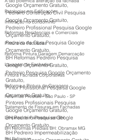
A tão polêmica alteração da fachada
Google Orçamento Gratuito,
Patologias em Edificações
Pedreiro Construção Civil Pesquisa 
Google Orçamento Gratuito,
Infiltração no condomínio
Pedreiro Profissional Pesquisa Google 
Reformas Residenciais e Comerciais
Orçamento Gratuito,
Pedreiro de Obra Pesquisa Google 
Pintura de Fachadas
Orçamento Gratuito,
Reforma Pintura Garagem Demarcação
BH Reformas Pedreiro Pesquisa 
Lavagem de Fachadas
Google Orçamento Gratuito,
Pedreiro Pesquisa Google Orçamento 
Pintura Fachada Corporativas
Gratuito,
Reforma e Pintura de Garagens
Pintor Profissional Pesquisa Google 
Orçamento Gratuito,
Reformas Prediais - São Paulo - SP
Pintores Profissionais Pesquisa 
Tratamento de Fissuras em Fachadas
Google Orçamento Gratuito,
BH Pedreiro Pesquisa Google 
Limpeza de Fachadas em BH
Orçamento Gratuito,
BH Reformas Prediais BH: Obramax MG
BH Pedreiro Impermeabilização 
BH Reformas