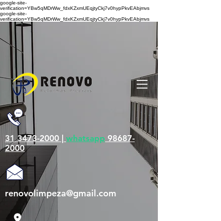
google-site-
verification=YBw5qMDrWw_fdxKZxmUEqjtyCkj7v0hypPkvEAbjmvs
google-site-
verification=YBw5qMDrWw_fdxKZxmUEqjtyCkj7v0hypPkvEAbjmvs
31 3473-2000 |
whatsapp
98687-
2000
renovolimpeza@gmail.com