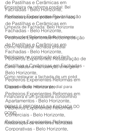
de Pastilhas e Cerâmicas em 
Empreiteira de reforma predial: Bel
Fachadas - Belo Horizonte,
Pedreiros Experientes Revitalização 
Fachadas prédios podem gerar risco
de Pastilhas e Cerâmicas em 
Limpeza de Fachada: Belo Horizonte
Fachadas - Belo Horizonte,
Construções Reformas Belo Horizonte
Pedreiros Experientes Recomposição 
de Pastilhas e Cerâmicas em 
Como revitalizar fachada predial
Fachadas - Belo Horizonte,
Patologias na construção civil fach
Pedreiros Experientes Restauração de 
Pastilhas e Cerâmicas em Fachadas - 
Como realizar a manutenção emergenc
Belo Horizonte,
Como restaurar a fachada de um préd
Pedreiros Experientes Reformas em 
Casas - Belo Horizonte,
Empreiteira de reforma predial para
Pedreiros Experientes Reformas em 
Financeira é um problema condomínio
Apartamentos - Belo Horizonte,
OBRAS E REFORMAS NA FACHADA DO
Pedreiros Experientes Reformas 
COND
Comerciais - Belo Horizonte,
Pedreiros Experientes Reformas 
Restauração de exteriores fachadas
Corporativas - Belo Horizonte,