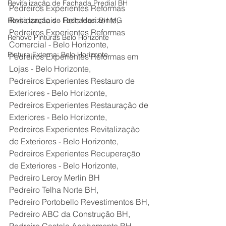
Revitalização de Fachada Predial BH
Pedreiros Experientes Reformas 
Residenciais - Belo Horizonte,
Revitalização de Fachadas: BH MG
Pedreiros Experientes Reformas 
Renovo Pinturas Belo Horizonte
Comercial - Belo Horizonte,
Pintura Externa: Belo Horizonte
Pedreiros Experientes Reformas em 
Lojas - Belo Horizonte,
Pedreiros Experientes Restauro de 
Exteriores - Belo Horizonte,
Pedreiros Experientes Restauração de 
Exteriores - Belo Horizonte,
Pedreiros Experientes Revitalização 
de Exteriores - Belo Horizonte,
Pedreiros Experientes Recuperação 
de Exteriores - Belo Horizonte,
Pedreiro Leroy Merlin BH
Pedreiro Telha Norte BH,
Pedreiro Portobello Revestimentos BH,
Pedreiro ABC da Construção BH,