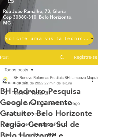
Rua João Ramalho, 73, Glória
Cep 30880-310, Belo Horizonte,
MG
Solicite uma visita técnica gratuita e sem compromisso
Registre-se
Post
Todos posts
BH Renovo Reformas Prediais BH: Limpeza Manutenção Predial Fachada
Todos posts
7 de dez. de 2022
22 min de leitura
BH Pedreiro Pesquisa
BH Reforma Predial BH
Google Orçamento
Limpeza de Fachada de Prédio Preço
Gratuito: Belo Horizonte
Manutenção Predial
Região Centro Sul de
Limpeza de Fachada de Prédio
Belo Horizonte e
Preço Reforma Predial BH