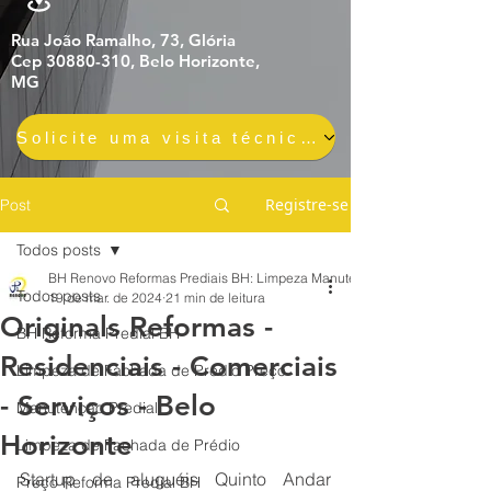
Rua João Ramalho, 73, Glória
Cep 30880-310, Belo Horizonte,
MG
Solicite uma visita técnica gratuita e sem compromisso
Registre-se
Post
Todos posts
BH Renovo Reformas Prediais BH: Limpeza Manutenção Predial Fachada
Todos posts
19 de mar. de 2024
21 min de leitura
Originals Reformas -
BH Reforma Predial BH
Residenciais - Comerciais
Limpeza de Fachada de Prédio Preço
- Serviços - Belo
Manutenção Predial
Horizonte
Limpeza de Fachada de Prédio
Startup de aluguéis Quinto Andar 
Preço Reforma Predial BH