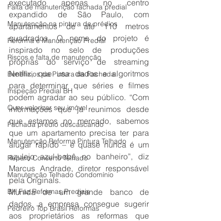
executado apenas no centro 
Falta de manutenção fachada predial
expandido de São Paulo, com 
Manutenção na pintura de prédios
apartamentos de até 110 metros 
quadrados. O nome do projeto é 
Reforma e Manutenção Predial
inspirado no selo de produções 
Riscos e falta de manutenção
próprias do serviço de streaming 
Netflix, que usa dados e algoritmos 
Benefícios da Pintura da Fachada
para determinar que séries e filmes 
Inspeção Predial BH
podem agradar ao seu público. “Com 
Quer valorizar seu imóvel
informações que já reunimos desde 
que estamos no mercado, sabemos 
Fachada prédio descascando
que um apartamento precisa ter para 
Manutenção Reforma Pintura Telhado
alugar rápido – e quase nunca é um 
azulejo azul-bebê no banheiro”, diz 
Reparo Conserto Telhado
Marcus Andrade, diretor responsável 
Manutenção Telhado Condomínio
pela Originals.
BH Faz Reformas Prediais
Munida de um grande banco de 
dados, a empresa consegue sugerir 
Pedreiro Top Brasil Reformas
aos proprietários as reformas que 