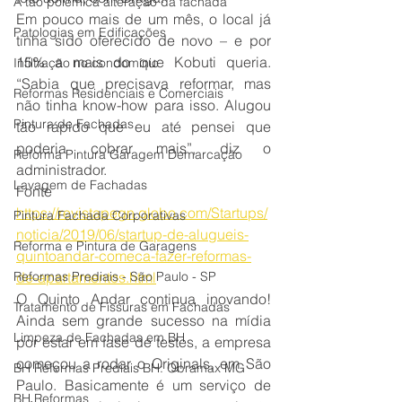
A tão polêmica alteração da fachada
Em pouco mais de um mês, o local já 
Patologias em Edificações
tinha sido oferecido de novo – e por 
15% a mais do que Kobuti queria. 
Infiltração no condomínio
“Sabia que precisava reformar, mas 
Reformas Residenciais e Comerciais
não tinha know-how para isso. Alugou 
Pintura de Fachadas
tão rápido que eu até pensei que 
poderia cobrar mais”, diz o 
Reforma Pintura Garagem Demarcação
administrador.
Lavagem de Fachadas
Fonte 
https://revistapegn.globo.com/Startups/
Pintura Fachada Corporativas
noticia/2019/06/startup-de-alugueis-
Reforma e Pintura de Garagens
quintoandar-comeca-fazer-reformas-
Reformas Prediais - São Paulo - SP
de-apartamentos.html
O Quinto Andar continua inovando! 
Tratamento de Fissuras em Fachadas
Ainda sem grande sucesso na mídia 
Limpeza de Fachadas em BH
por estar em fase de testes, a empresa 
começou a rodar o Originals, em São 
BH Reformas Prediais BH: Obramax MG
Paulo. Basicamente é um serviço de 
BH Reformas