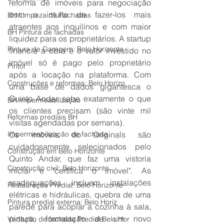
reforma de imóveis para negociação 
com o intuito de fazer-los mais 
BH Limpeza de Fachadas
atraentes aos inquilinos e com maior 
BH Pintura de fachadas
liquidez para os proprietários. A startup 
Pintura de Garagem: Belo Horizonte
financia a obra e o valor investido no 
imóvel só é pago pelo proprietário 
Pintor
após a locação na plataforma. Com 
Construções e reformas: Belo Horizo
uma base de dados gigantesca o 
Quinto Andar sabe exatamente o que 
BH Impermeabilização
os clientes precisam (são vinte mil 
Reformas prediais BH
visitas agendadas por semana).
Impermeabilização de fachada
Os imóveis do Originals são 
cuidadosamente selecionados pelo 
Construção em Belo Horizonte
Quinto Andar, que faz uma vistoria 
Construção civil: Belo Horizonte
inicial e "certifica o imóvel". As 
readequações incluem instalações 
Restauração Predial: Belo Horizonte
elétricas e hidráulicas, quebra de uma 
Pintura predial externa: Belo Horiz
parede para acoplar a cozinha à sala, 
pintura, formatação de um novo 
Vedação de fachada Predial Belo Hor