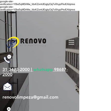
google-site-
verification=YBw5qMDrWw_fdxKZxmUEqjtyCkj7v0hypPkvEAbjmvs
google-site-
verification=YBw5qMDrWw_fdxKZxmUEqjtyCkj7v0hypPkvEAbjmvs
31 3473-2000 |
whatsapp
98687-
2000
renovolimpeza@gmail.com