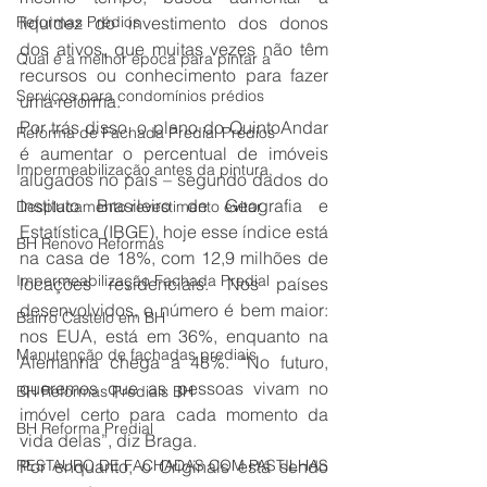
Reformas Prédios
liquidez do investimento dos donos 
dos ativos, que muitas vezes não têm 
Qual é a melhor época para pintar a
recursos ou conhecimento para fazer 
Serviços para condomínios prédios
uma reforma.
Por trás disso, o plano do QuintoAndar 
Reforma de Fachada Predial Prédios
é aumentar o percentual de imóveis 
Impermeabilização antes da pintura,
alugados no país – segundo dados do 
Instituto Brasileiro de Geografia e 
Desplacamento revestimento evitar
Estatística (IBGE), hoje esse índice está 
BH Renovo Reformas
na casa de 18%, com 12,9 milhões de 
Impermeabilização Fachada Predial
locações residenciais. Nos países 
desenvolvidos, o número é bem maior: 
Bairro Castelo em BH
nos EUA, está em 36%, enquanto na 
Manutenção de fachadas prediais
Alemanha chega a 48%. “No futuro, 
queremos que as pessoas vivam no 
BH Reformas Prediais BH
imóvel certo para cada momento da 
BH Reforma Predial
vida delas”, diz Braga.
RESTAURO DE FACHADAS COM PASTILHAS
Por enquanto, o Originals está sendo 