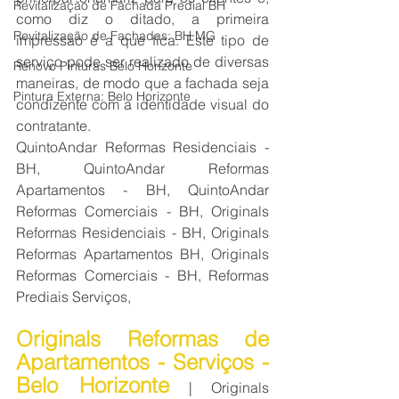
Revitalização de Fachada Predial BH
como diz o ditado, a primeira 
Revitalização de Fachadas: BH MG
impressão é a que fica. Este tipo de 
serviço pode ser realizado de diversas 
Renovo Pinturas Belo Horizonte
maneiras, de modo que a fachada seja 
Pintura Externa: Belo Horizonte
condizente com a identidade visual do 
contratante.
QuintoAndar Reformas Residenciais - 
BH, QuintoAndar Reformas 
Apartamentos - BH, QuintoAndar 
Reformas Comerciais - BH, Originals 
Reformas Residenciais - BH, Originals 
Reformas Apartamentos BH, Originals 
Reformas Comerciais - BH, Reformas 
Prediais Serviços,
Originals Reformas de 
Apartamentos - Serviços - 
Belo Horizonte
 | Originals 