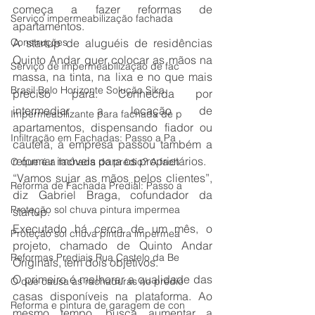
começa a fazer reformas de 
Serviço impermeabilização fachada
apartamentos.
Construções
A startup de aluguéis de residências 
Quinto Andar quer colocar as mãos na 
Serviço de impermeabilização de fac
massa, na tinta, na lixa e no que mais 
Brasil Belo Horizonte Solução Sika
preciso para. Conhecida por 
intermediar a locação de 
Impermeabilizante para fachada de p
apartamentos, dispensando fiador ou 
Infiltração em Fachadas: Passo a Pa
cautela, a empresa passou também a 
reformar imóveis para os proprietários.
O que é a fachada do prédio? A fach
“Vamos sujar as mãos pelos clientes”, 
Reforma de Fachada Predial: Passo a
diz Gabriel Braga, cofundador da 
Proteção sol chuva pintura impermea
startup.
Executado há cerca de um mês, o 
Proteção sol chuva pintura impermea
projeto, chamado de Quinto Andar 
Reformas Prediais Rua Castelo da Be
Originals, tem dois objetivos.
O primeiro é melhorar a qualidade das 
O que causa as rachaduras no prédio
casas disponíveis na plataforma. Ao 
Reforma e pintura de garagem de con
mesmo tempo, busca aumentar a 