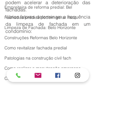
podem acelerar a deterioração das 
Empreiteira de reforma predial: Bel
fachadas.
Vários fatores determinam a frequência 
Fachadas prédios podem gerar risco
da limpeza de fachada em um 
Limpeza de Fachada: Belo Horizonte
condomínio:
Construções Reformas Belo Horizonte
Como revitalizar fachada predial
Patologias na construção civil fach
Como realizar a manutenção emergenc
Como restaurar a fachada de um préd
Empreiteira de reforma predial para
Financeira é um problema condomínio
OBRAS E REFORMAS NA FACHADA DO
COND
Restauração de exteriores fachadas
Tags: