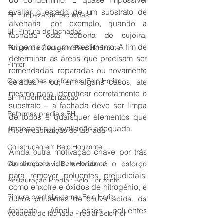
do condomínio. É quase impossível 
avaliar o estado de um substrato de 
BH Limpeza de Fachadas
alvenaria, por exemplo, quando a 
BH Pintura de fachadas
fachada está coberta de sujeira, 
fuligem e / ou um revestimento. A fim de 
Pintura de Garagem: Belo Horizonte
determinar as áreas que precisam ser 
Pintor
remendadas, reparadas ou novamente 
Construções e reformas: Belo Horizo
seladas – ou, em alguns casos, até 
mesmo para identificar corretamente o 
BH Impermeabilização
substrato – a fachada deve ser limpa 
Reformas prediais BH
de todos e quaisquer elementos que 
impeçam sua avaliação adequada.
Impermeabilização de fachada
Construção em Belo Horizonte
Ainda outra motivação chave por trás 
da limpeza de fachada é o esforço 
Construção civil: Belo Horizonte
para remover poluentes prejudiciais, 
Restauração Predial: Belo Horizonte
como enxofre e óxidos de nitrogênio, e 
Pintura predial externa: Belo Horiz
outros poluentes de chuva ácida, da 
fachada. Afinal, esses poluentes 
Vedação de fachada Predial Belo Hor