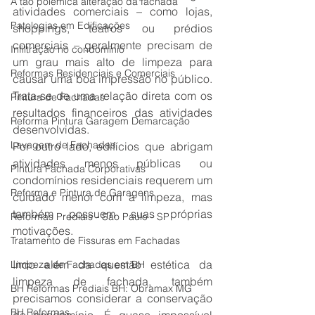
A tão polêmica alteração da fachada
atividades comerciais – como lojas, 
Patologias em Edificações
shoppings, teatros ou prédios 
comerciais – geralmente precisam de 
Infiltração no condomínio
um grau mais alto de limpeza para 
Reformas Residenciais e Comerciais
causar uma boa impressão no público. 
Trata-se de uma relação direta com os 
Pintura de Fachadas
resultados financeiros das atividades 
Reforma Pintura Garagem Demarcação
desenvolvidas.
Lavagem de Fachadas
Por outro lado, edifícios que abrigam 
atividades menos públicas ou 
Pintura Fachada Corporativas
condomínios residenciais requerem um 
Reforma e Pintura de Garagens
cuidado menor com a limpeza, mas 
também possuem suas próprias 
Reformas Prediais - São Paulo - SP
motivações.
Tratamento de Fissuras em Fachadas
Indo além da questão estética da 
Limpeza de Fachadas em BH
limpeza de fachada, também 
BH Reformas Prediais BH: Obramax MG
precisamos considerar a conservação 
BH Reformas