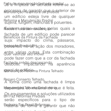
Falta de manutenção fachada predial
Já a limpeza de fachada refere-se ao 
processo de garantir que o exterior de 
Manutenção na pintura de prédios
um edifício esteja livre de qualquer 
Reforma e Manutenção Predial
sujeira, fuligem, manchas e poluentes.
Existem várias razões pelas quais a 
Riscos e falta de manutenção
fachada de um edifício pode parecer 
Benefícios da Pintura da Fachada
suja: impacto do clima, pássaros, 
Inspeção Predial BH
poluentes no ar, ação dos moradores, 
entre várias outras. Esta combinação 
Quer valorizar seu imóvel
pode fazer com que a cor da fachada 
Fachada prédio descascando
desbote, impactando na aparência 
geral do edifício.
Manutenção Reforma Pintura Telhado
Reparo Conserto Telhado
A forma como uma fachada é limpa 
dependerá do material de que é feita. 
Manutenção Telhado Condomínio
Os equipamentos e soluções utilizados 
BH Faz Reformas Prediais
serão específicos para o tipo de 
Pedreiro Top Brasil Reformas
material de forma a garantir que não 