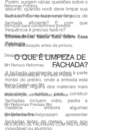
Porém, surgem várias questões sobre o 
Reformas Prédios
assunto: quando você deve limpar sua 
fachada? Como fazer uma limpeza de 
Qual é a melhor época para pintar a
fachada eficiente? E com que 
Serviços para condomínios prédios
frequência é preciso fazê-lo?
Reforma de Fachada Predial Prédios
Eflorescência: Saiba Tudo Sobre Essa 
Patologia
Impermeabilização antes da pintura,
Desplacamento revestimento evitar
O QUE É LIMPEZA DE 
FACHADA?
BH Renovo Reformas
A fachada geralmente se refere à parte 
Impermeabilização Fachada Predial
frontal do prédio, onde a entrada está 
Bairro Castelo em BH
localizada. Alguns dos materiais mais 
populares usados para construir 
Manutenção de fachadas prediais
fachadas incluem vidro, pedra e 
BH Reformas Prediais BH
madeira – embora algumas 
propriedades possam apresentar 
BH Reforma Predial
fachadas feitas de metais, como aço 
RESTAURO DE FACHADAS COM PASTILHAS
inoxidável ou alumínio.