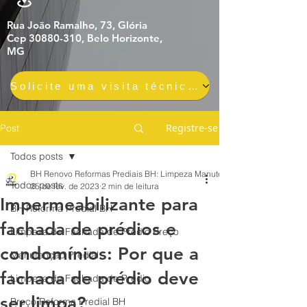
Rua João Ramalho, 73, Glória
Cep 30880-310, Belo Horizonte,
MG
Solicite uma visita técnica gratuita e sem compromisso
Registre-se
Post
Todos posts
BH Renovo Reformas Prediais BH: Limpeza Manutenção Predial Fachada
Todos posts
25 de fev. de 2023
2 min de leitura
Impermeabilizante para
BH Reforma Predial BH
fachada de prédios e
Limpeza de Fachada de Prédio Preço
condomínios: Por que a
Manutenção Predial
fachada de prédio deve
Limpeza de Fachada de Prédio
ser limpa?
Preço Reforma Predial BH