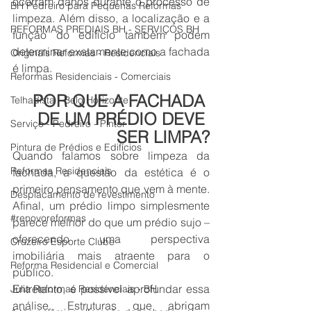
ocorram danos durante o processo de 
BH Pedreiro para Pequenas Reformas
limpeza. Além disso, a localização e a 
REFORMAS PREDIAIS BH - SERVIÇOS BH
função do edifício também podem 
determinar exatamente como a fachada 
Originals Reformas - Residenciais
é limpa.
Reformas Residenciais - Comerciais
POR QUE A FACHADA 
Telhadista - Belo Horizonte
DE UM PRÉDIO DEVE 
Serviço - Pedreiro - Pintor
SER LIMPA?
Pintura de Prédios e Edifícios
Quando falamos sobre limpeza da 
Reformas Residenciais
fachada, a questão da estética é o 
primeiro pensamento que vem à mente. 
Desplacamento de revestimento
Afinal, um prédio limpo simplesmente 
#renovoreformas
parece melhor do que um prédio sujo – 
oferecendo uma perspectiva 
Cruzeiro Esporte Clube
imobiliária mais atraente para o 
Reforma Residencial e Comercial
público.
Entretanto, é possível aprofundar essa 
Júlia Reformas Residenciais - BH
análise. Estruturas que abrigam 