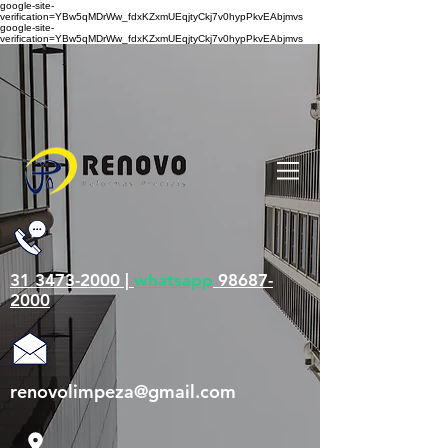
google-site-
verification=YBw5qMDrWw_fdxKZxmUEqjtyCkj7v0hypPkvEAbjmvs
google-site-
verification=YBw5qMDrWw_fdxKZxmUEqjtyCkj7v0hypPkvEAbjmvs
31 3473-2000 |
whatsapp
98687-
2000
renovolimpeza@gmail.com