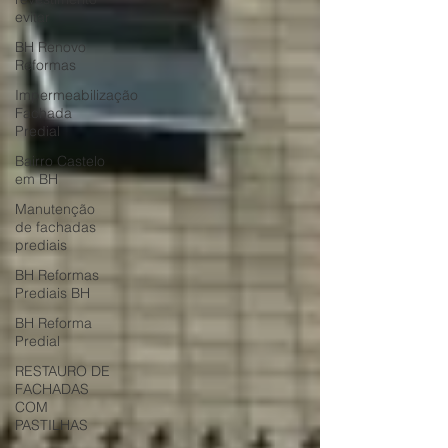
evitar
BH Renovo
Reformas
Impermeabilização
Fachada
Predial
Bairro Castelo
em BH
Manutenção
de fachadas
prediais
BH Reformas
Prediais BH
BH Reforma
Predial
RESTAURO DE
FACHADAS
COM
PASTILHAS