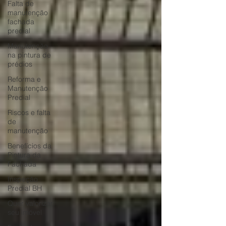
Falta de
manutenção
fachada
predial
Manutenção
na pintura de
prédios
Reforma e
Manutenção
Predial
Riscos e falta
de
manutenção
Benefícios da
Pintura da
Fachada
Inspeção
Predial BH
Quer valorizar
seu imóvel