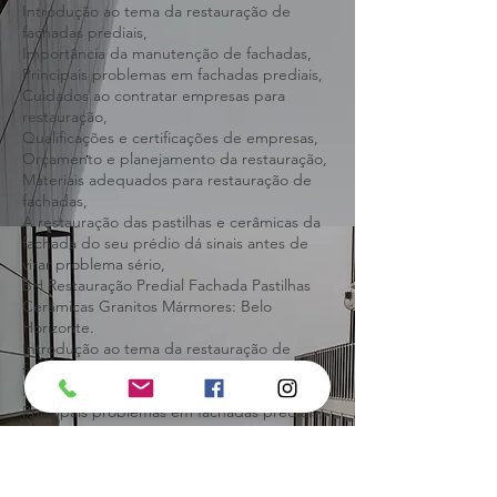
Restauração de fachada predial condomínio
prédios,
Introdução ao tema da restauração de
fachadas prediais,
Importância da manutenção de fachadas,
Principais problemas em fachadas prediais,
Cuidados ao contratar empresas para
restauração,
Qualificações e certificações de empresas,
Orçamento e planejamento da restauração,
Materiais adequados para restauração de
fachadas,
A restauração das pastilhas e cerâmicas da
fachada do seu prédio dá sinais antes de
virar problema sério,
BH Restauração Predial Fachada Pastilhas
Cerâmicas Granitos Mármores: Belo
Horizonte.
Introdução ao tema da restauração de
fachadas prediais,
Importância da manutenção de fachadas,
Principais problemas em fachadas prediais,
Cuidados ao contratar empresas para
restauração,