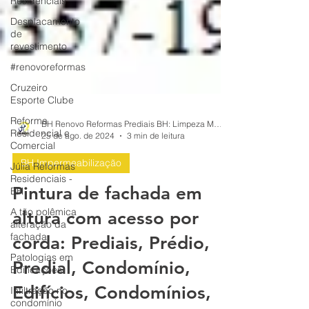
Residenciais
Desplacamento
de
revestimento
#renovoreformas
Cruzeiro
Esporte Clube
Reforma
Residencial e
Comercial
BH Renovo Reformas Prediais BH: Limpeza Manutenção Predial Fachada
25 de ago. de 2024
3 min de leitura
Júlia Reformas
Residenciais -
BH Impermeabilização
BH
Pintura de fachada em
A tão polêmica
alteração da
altura com acesso por
fachada
Patologias em
corda: Prediais, Prédio,
Edificações
Predial, Condomínio,
Infiltração no
condomínio