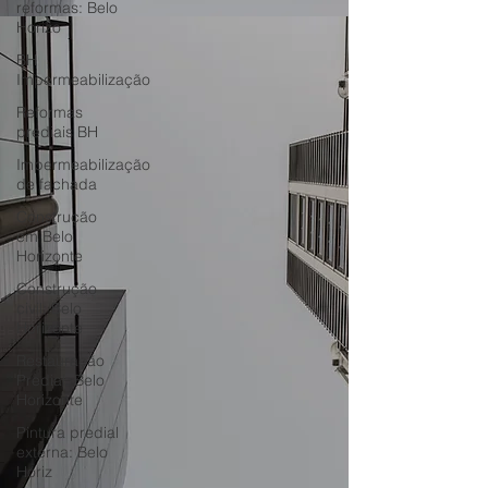
reformas: Belo
Horizo
BH
Impermeabilização
Reformas
prediais BH
Impermeabilização
de fachada
Construção
em Belo
Horizonte
Construção
civil: Belo
Horizonte
Restauração
Predial: Belo
Horizonte
Pintura predial
externa: Belo
Horiz