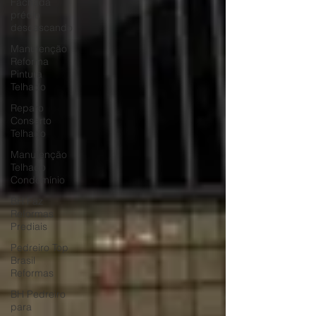
Fachada
prédio
descascando
Manutenção
Reforma
Pintura
Telhado
Reparo
Conserto
Telhado
Manutenção
Telhado
Condomínio
BH Faz
Reformas
Prediais
Pedreiro Top
Brasil
Reformas
BH Pedreiro
para