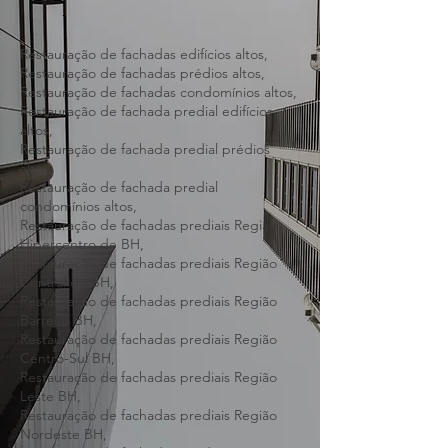
Restauração de fachadas edifícios altos,
Restauração de fachadas prédios altos,
Restauração de fachadas condomínios altos,
Restauração de fachada predial edifícios
altos,
Restauração de fachada predial prédios
altos,
Restauração de fachada predial
condomínios altos,
Restauração de fachadas prediais Região
Hipercentro de BH,
Restauração de fachadas prediais Região
Central de BH,
Restauração de fachadas prediais Região
Barreiro BH,
Restauração de fachadas prediais Região
Centro-Sul BH,
Restauração de fachadas prediais Região
Leste BH,
Restauração de fachadas prediais Região