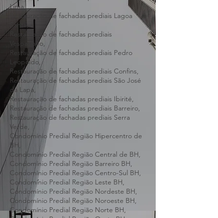
Luzia,
Restauração de fachadas prediais Nova
Lima,
Restauração de fachadas prediais Lagoa
Santa,
Restauração de fachadas prediais
Vespasiano,
Restauração de fachadas prediais Pedro
Leopoldo,
Restauração de fachadas prediais Confins,
Restauração de fachadas prediais São José
da Lapa,
Restauração de fachadas prediais Ibirité,
Restauração de fachadas prediais Barreiro,
Restauração de fachadas prediais Serra
Verde,
Condomínio Predial Região Hipercentro de
BH,
Condomínio Predial Região Central de BH,
Condomínio Predial Região Barreiro BH,
Condomínio Predial Região Centro-Sul BH,
Condomínio Predial Região Leste BH,
Condomínio Predial Região Nordeste BH,
Condomínio Predial Região Noroeste BH,