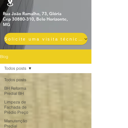
Rua João Ramalho, 73, Glória
Cep 30880-310, Belo Horizonte,
MG
Solicite uma visita técnica gratuita e sem compromisso
Blog
Todos posts
Todos posts
BH Reforma
Predial BH
Limpeza de
Fachada de
Prédio Preço
Manutenção
Predial