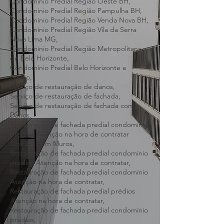
Condomínio Predial Região Norte BH,
Condomínio Predial Região Oeste BH,
Condomínio Predial Região Pampulha BH,
Condomínio Predial Região Venda Nova BH,
Condomínio Predial Região Vila da Serra
Nova Lima MG,
Condomínio Predial Região Metropolitana
de Belo Horizonte,
Condomínio Predial Belo Horizonte e
região,
Serviço de restauração de danos,
Serviço de restauração de fachada,
Serviço de restauração de fachada com
Danos,
Restauração de fachada predial condomínio
prédios Atenção na hora de contratar
Opinião Sem Muros,
Restauração de fachada predial condomínio
prédios Atenção na hora de contratar,
Restauração de fachada predial condomínio
Atenção na hora de contratar,
Restauração de fachada predial prédios
Atenção na hora de contratar,