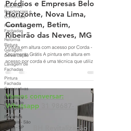
Edifícios, Condomínios,
Reformas
Prédios e Empresas Belo
Residenciais e
Comerciais
Horizonte, Nova Lima,
Pintura de
Fachadas
Contagem, Betim,
Reforma
Ribeirão das Neves, MG
Pintura
Garagem
Demarcação
Pintura em altura com acesso por Corda -
Orçamento Grátis A pintura em altura em
Lavagem de
Fachadas
acesso por corda é uma técnica que utiliza
cordas,...
Pintura
Fachada
Corporativas
Reforma e
Pintura de
Vamos conversar:
Garagens
Whatsapp
31 98687-
Reformas
Prediais - São
2000
Paulo - SP