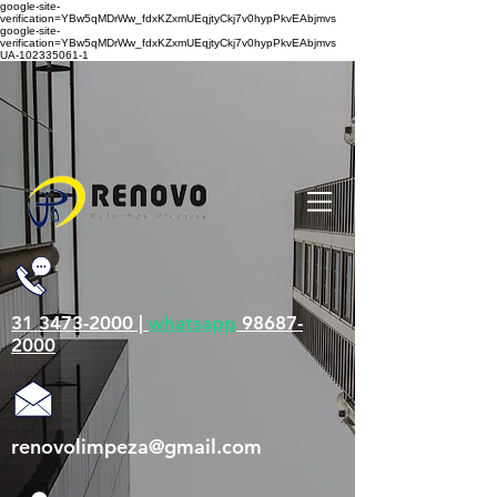
google-site-
verification=YBw5qMDrWw_fdxKZxmUEqjtyCkj7v0hypPkvEAbjmvs
google-site-
verification=YBw5qMDrWw_fdxKZxmUEqjtyCkj7v0hypPkvEAbjmvs
UA-102335061-1
31 3473-2000 |
whatsapp
98687-
2000
renovolimpeza@gmail.com