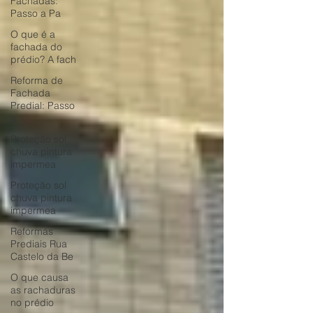
Fachadas:
Passo a Pa
O que é a
fachada do
prédio? A fach
Reforma de
Fachada
Predial: Passo
a
Proteção sol
chuva pintura
impermea
Proteção sol
chuva pintura
impermea
Reformas
Prediais Rua
Castelo da Be
O que causa
as rachaduras
no prédio