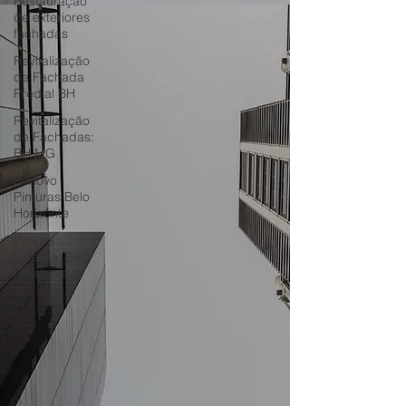
Restauração
de exteriores
fachadas
Revitalização
de Fachada
Predial BH
Revitalização
de Fachadas:
BH MG
Renovo
Pinturas Belo
Horizonte
Pintura
Externa: Belo
Horizonte