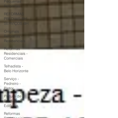
Pequenas
Reformas
REFORMAS
PREDIAIS BH -
SERVIÇOS BH
Originals
Reformas -
Residenciais
Reformas
Residenciais -
Comerciais
Telhadista -
Belo Horizonte
Serviço -
Pedreiro -
Pintor
Pintura de
Prédios e
Edifícios
Reformas