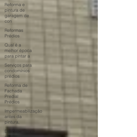
Reforma e
pintura de
garagem de
con
Reformas
Prédios
Qual é a
melhor época
para pintar a
Serviços para
condomínios
prédios
Reforma de
Fachada
Predial
Prédios
Impermeabilização
antes da
pintura,
Desplacamento
revestimento