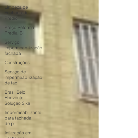
Limpeza de
Fachada de
Prédio
Preço Reforma
Predial BH
Serviço
impermeabilização
fachada
Construções
Serviço de
impermeabilização
de fac
Brasil Belo
Horizonte
Solução Sika
Impermeabilizante
para fachada
de p
Infiltração em