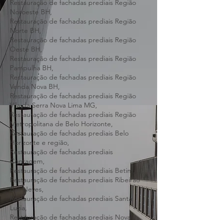
Nordeste BH,
Restauração de fachadas prediais Região
Noroeste BH,
Restauração de fachadas prediais Região
Norte BH,
Restauração de fachadas prediais Região
Oeste BH,
Restauração de fachadas prediais Região
Pampulha BH,
Restauração de fachadas prediais Região
Venda Nova BH,
Restauração de fachadas prediais Região
Vila da Serra Nova Lima MG,
Restauração de fachadas prediais Região
Metropolitana de Belo Horizonte,
Restauração de fachadas prediais Belo
Horizonte e região,
Restauração de fachadas prediais
Contagem,
Restauração de fachadas prediais Betim,
Restauração de fachadas prediais Ribeirão
das Neves,
Restauração de fachadas prediais Santa