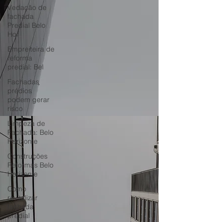
Vedação de
fachada
Predial Belo
Hor
Empreiteira de
reforma
predial: Bel
Fachadas
prédios
podem gerar
risco
Limpeza de
Fachada: Belo
Horizonte
Construções
Reformas Belo
Horizonte
Como
revitalizar
fachada
predial