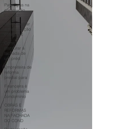
Patologias na
construção
civil fach
Como realizar
a manutenção
emergenc
Como
restaurar a
fachada de
um préd
Empreiteira de
reforma
predial para
Financeira é
um problema
condomínio
OBRAS E
REFORMAS
NA FACHADA
DO COND