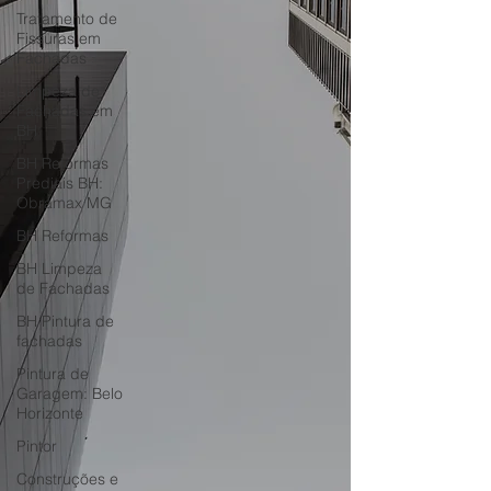
Tratamento de
Fissuras em
Fachadas
Limpeza de
Fachadas em
BH
BH Reformas
Prediais BH:
Obramax MG
BH Reformas
BH Limpeza
de Fachadas
BH Pintura de
fachadas
Pintura de
Garagem: Belo
Horizonte
Pintor
Construções e