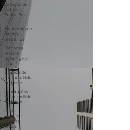
Vedação de
fachada
Predial Belo
Hor
Empreiteira de
reforma
predial: Bel
Fachadas
prédios
podem gerar
risco
Limpeza de
Fachada: Belo
Horizonte
Construções
Reformas Belo
Horizonte
Como
revitalizar
fachada
predial