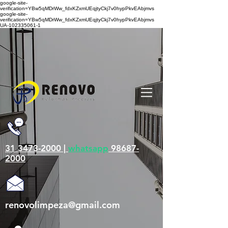
google-site-
verification=YBw5qMDrWw_fdxKZxmUEqjtyCkj7v0hypPkvEAbjmvs
google-site-
verification=YBw5qMDrWw_fdxKZxmUEqjtyCkj7v0hypPkvEAbjmvs
UA-102335061-1
31 3473-2000 |
whatsapp
98687-
2000
renovolimpeza@gmail.com