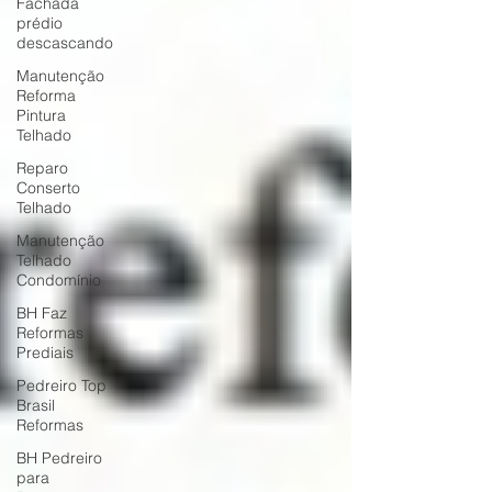
Fachada
prédio
descascando
Manutenção
Reforma
Pintura
Telhado
Reparo
Conserto
Telhado
Manutenção
Telhado
Condomínio
BH Faz
Reformas
Prediais
Pedreiro Top
Brasil
Reformas
BH Pedreiro
para