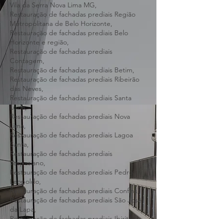
Venda Nova BH,
Restauração de fachadas prediais Região
Vila da Serra Nova Lima MG,
Restauração de fachadas prediais Região
Metropolitana de Belo Horizonte,
Restauração de fachadas prediais Belo
Horizonte e região,
Restauração de fachadas prediais
Contagem,
Restauração de fachadas prediais Betim,
Restauração de fachadas prediais Ribeirão
das Neves,
Restauração de fachadas prediais Santa
Luzia,
Restauração de fachadas prediais Nova
Lima,
Restauração de fachadas prediais Lagoa
Santa,
Restauração de fachadas prediais
Vespasiano,
Restauração de fachadas prediais Pedro
Leopoldo,
Restauração de fachadas prediais Confins,