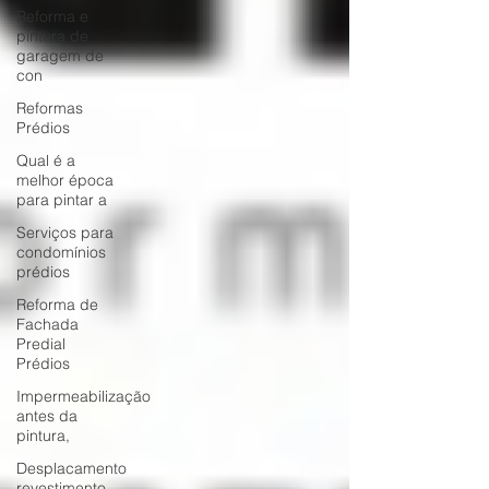
Reforma e
pintura de
garagem de
con
Reformas
Prédios
Qual é a
melhor época
para pintar a
Serviços para
condomínios
prédios
Reforma de
Fachada
Predial
Prédios
Impermeabilização
antes da
pintura,
Desplacamento
revestimento