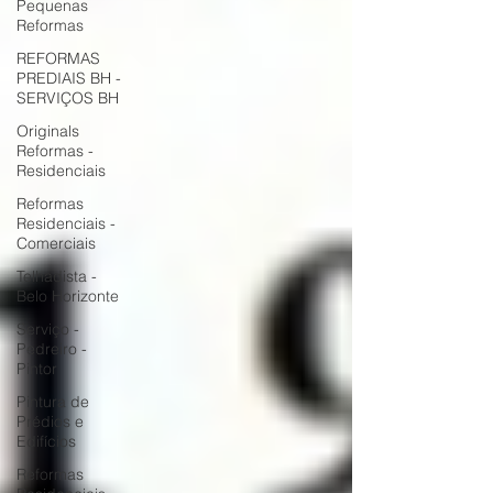
Pequenas
Reformas
REFORMAS
PREDIAIS BH -
SERVIÇOS BH
Originals
Reformas -
Residenciais
Reformas
Residenciais -
Comerciais
Telhadista -
Belo Horizonte
Serviço -
Pedreiro -
Pintor
Pintura de
Prédios e
Edifícios
Reformas