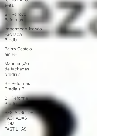
evitar
BH Renovo
Reformas
Impermeabilização
Fachada
Predial
Bairro Castelo
em BH
Manutenção
de fachadas
prediais
BH Reformas
Prediais BH
BH Reforma
Predial
RESTAURO DE
FACHADAS
COM
PASTILHAS