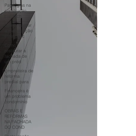
Patologias na
construção
civil fach
Como realizar
a manutenção
emergenc
Como
restaurar a
fachada de
um préd
Empreiteira de
reforma
predial para
Financeira é
um problema
condomínio
OBRAS E
REFORMAS
NA FACHADA
DO COND