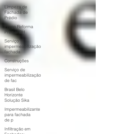
Limpeza de
Fachada de
Prédio
Preço Reforma
Predial BH
Serviço
impermeabilização
fachada
Construções
Serviço de
impermeabilização
de fac
Brasil Belo
Horizonte
Solução Sika
Impermeabilizante
para fachada
de p
Infiltração em