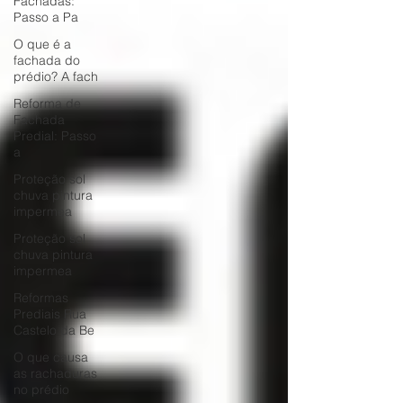
Fachadas:
Passo a Pa
O que é a
fachada do
prédio? A fach
Reforma de
Fachada
Predial: Passo
a
Proteção sol
chuva pintura
impermea
Proteção sol
chuva pintura
impermea
Reformas
Prediais Rua
Castelo da Be
O que causa
as rachaduras
no prédio