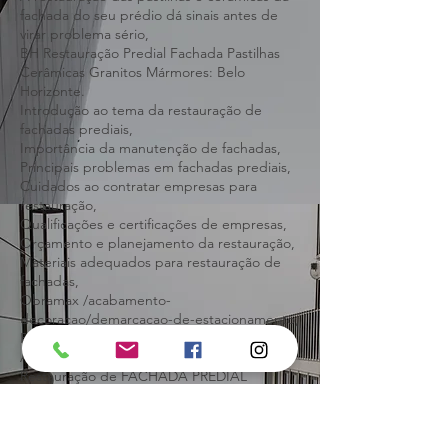
fachadas,
A restauração das pastilhas e cerâmicas da
fachada do seu prédio dá sinais antes de
virar problema sério,
BH Restauração Predial Fachada Pastilhas
Cerâmicas Granitos Mármores: Belo
Horizonte.
Introdução ao tema da restauração de
fachadas prediais,
Importância da manutenção de fachadas,
Principais problemas em fachadas prediais,
Cuidados ao contratar empresas para
restauração,
Qualificações e certificações de empresas,
Orçamento e planejamento da restauração,
Materiais adequados para restauração de
fachadas,
Obramax /acabamento-
decoracao/demarcacao-de-estacionamento,
Restauração de FACHADA PREDIAL
Atenção na hora de contratar,
Restauração de FACHADA PREDIAL
Atenção na hora de contratar Belo