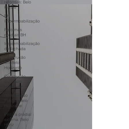
reformas: Belo
Horizo
BH
Impermeabilização
Reformas
prediais BH
Impermeabilização
de fachada
Construção
em Belo
Horizonte
Construção
civil: Belo
Horizonte
Restauração
Predial: Belo
Horizonte
Pintura predial
externa: Belo
Horiz