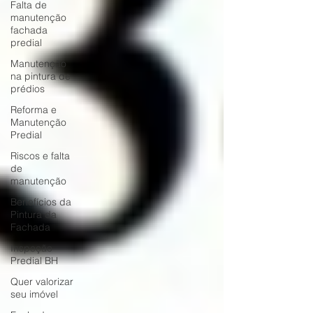
Falta de
manutenção
fachada
predial
Manutenção
na pintura de
prédios
Reforma e
Manutenção
Predial
Riscos e falta
de
manutenção
Benefícios da
Pintura da
Fachada
Inspeção
Predial BH
Quer valorizar
seu imóvel