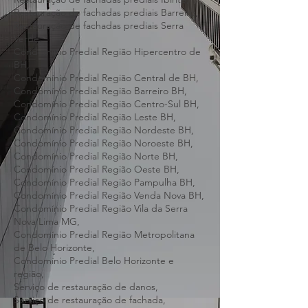
Restauração de fachadas prediais São José
da Lapa,
Restauração de fachadas prediais Ibirité,
Restauração de fachadas prediais Barreiro,
Restauração de fachadas prediais Serra
Verde,
Condomínio Predial Região Hipercentro de
BH,
Condomínio Predial Região Central de BH,
Condomínio Predial Região Barreiro BH,
Condomínio Predial Região Centro-Sul BH,
Condomínio Predial Região Leste BH,
Condomínio Predial Região Nordeste BH,
Condomínio Predial Região Noroeste BH,
Condomínio Predial Região Norte BH,
Condomínio Predial Região Oeste BH,
Condomínio Predial Região Pampulha BH,
Condomínio Predial Região Venda Nova BH,
Condomínio Predial Região Vila da Serra
Nova Lima MG,
Condomínio Predial Região Metropolitana
de Belo Horizonte,
Condomínio Predial Belo Horizonte e
região,