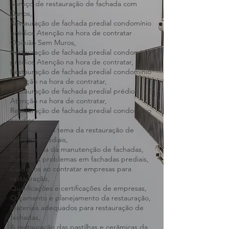
Serviço de restauração de danos,
Serviço de restauração de fachada,
Serviço de restauração de fachada com
Danos,
Restauração de fachada predial condomínio
prédios Atenção na hora de contratar
Opinião Sem Muros,
Restauração de fachada predial condomínio
prédios Atenção na hora de contratar,
Restauração de fachada predial condomínio
Atenção na hora de contratar,
Restauração de fachada predial prédios
Atenção na hora de contratar,
Restauração de fachada predial condomínio
prédios,
Introdução ao tema da restauração de
fachadas prediais,
Importância da manutenção de fachadas,
Principais problemas em fachadas prediais,
Cuidados ao contratar empresas para
restauração,
Qualificações e certificações de empresas,
Orçamento e planejamento da restauração,
Materiais adequados para restauração de