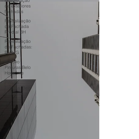
Restauração
de exteriores
fachadas
Revitalização
de Fachada
Predial BH
Revitalização
de Fachadas:
BH MG
Renovo
Pinturas Belo
Horizonte
Pintura
Externa: Belo
Horizonte