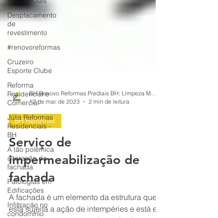
Residenciais
Desplacamento
de
revestimento
#renovoreformas
Cruzeiro
Esporte Clube
Reforma
Residencial e
Comercial
BH Renovo Reformas Prediais BH: Limpeza Manutenção Predial Fachada
Júlia Reformas
12 de mar. de 2023
2 min de leitura
Residenciais -
BH
BH Reformas
A tão polêmica
alteração da
Serviço de
fachada
impermeabilização de
Patologias em
Edificações
fachada
Infiltração no
condomínio
A fachada é um elemento da estrutura que