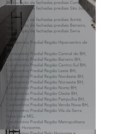
Restauração de fachadas prediais Pedro
Leopoldo,
Restauração de fachadas prediais Confins,
Restauração de fachadas prediais São José
da Lapa,
Restauração de fachadas prediais Ibirité,
Restauração de fachadas prediais Barreiro,
Restauração de fachadas prediais Serra
Verde,
Condomínio Predial Região Hipercentro de
BH,
Condomínio Predial Região Central de BH,
Condomínio Predial Região Barreiro BH,
Condomínio Predial Região Centro-Sul BH,
Condomínio Predial Região Leste BH,
Condomínio Predial Região Nordeste BH,
Condomínio Predial Região Noroeste BH,
Condomínio Predial Região Norte BH,
Condomínio Predial Região Oeste BH,
Condomínio Predial Região Pampulha BH,
Condomínio Predial Região Venda Nova BH,
Condomínio Predial Região Vila da Serra
Nova Lima MG,