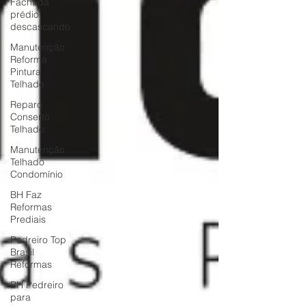
Fachada
prédio
descascando
Manutenção
Reforma
Pintura
Telhado
Reparo
Conserto
Telhado
Manutenção
Telhado
Condomínio
BH Faz
Reformas
Prediais
Pedreiro Top
Brasil
Reformas
BH Pedreiro
para