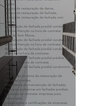
Condomínio Predial Região Metropolitana
de Belo Horizonte,
Condomínio Predial Belo Horizonte e
região,
Serviço de restauração de danos,
Serviço de restauração de fachada,
Serviço de restauração de fachada com
Danos,
Restauração de fachada predial condomínio
prédios Atenção na hora de contratar
Opinião Sem Muros,
Restauração de fachada predial condomínio
prédios Atenção na hora de contratar,
Restauração de fachada predial condomínio
Atenção na hora de contratar,
Restauração de fachada predial prédios
Atenção na hora de contratar,
Restauração de fachada predial condomínio
prédios,
Introdução ao tema da restauração de
fachadas prediais,
Importância da manutenção de fachadas,
Principais problemas em fachadas prediais,
Cuidados ao contratar empresas para