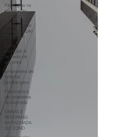
Patologias na
construção
civil fach
Como realizar
a manutenção
emergenc
Como
restaurar a
fachada de
um préd
Empreiteira de
reforma
predial para
Financeira é
um problema
condomínio
OBRAS E
REFORMAS
NA FACHADA
DO COND