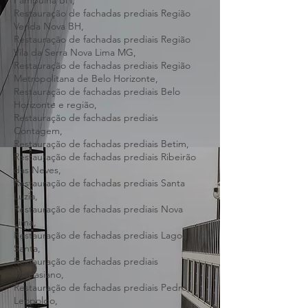
Oeste BH,
Restauração de fachadas prediais Região
Pampulha BH,
Restauração de fachadas prediais Região
Venda Nova BH,
Restauração de fachadas prediais Região
Vila da Serra Nova Lima MG,
Restauração de fachadas prediais Região
Metropolitana de Belo Horizonte,
Restauração de fachadas prediais Belo
Horizonte e região,
Restauração de fachadas prediais
Contagem,
Restauração de fachadas prediais Betim,
Restauração de fachadas prediais Ribeirão
das Neves,
Restauração de fachadas prediais Santa
Luzia,
Restauração de fachadas prediais Nova
Lima,
Restauração de fachadas prediais Lagoa
Santa,
Restauração de fachadas prediais
Vespasiano,