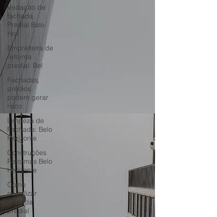
Vedação de
fachada
Predial Belo
Hor
Empreiteira de
reforma
predial: Bel
Fachadas
prédios
podem gerar
risco
Limpeza de
Fachada: Belo
Horizonte
Construções
Reformas Belo
Horizonte
Como
revitalizar
fachada
predial