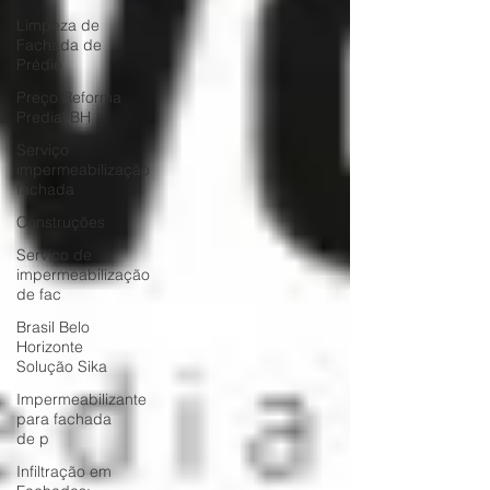
Limpeza de
Fachada de
Prédio
Preço Reforma
Predial BH
Serviço
impermeabilização
fachada
Construções
Serviço de
impermeabilização
de fac
Brasil Belo
Horizonte
Solução Sika
Impermeabilizante
para fachada
de p
Infiltração em