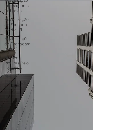
Restauração
de exteriores
fachadas
Revitalização
de Fachada
Predial BH
Revitalização
de Fachadas:
BH MG
Renovo
Pinturas Belo
Horizonte
Pintura
Externa: Belo
Horizonte