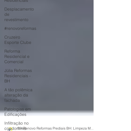
Residenciais
Desplacamento
de
revestimento
#renovoreformas
Cruzeiro
Esporte Clube
Reforma
Residencial e
Comercial
Júlia Reformas
Residenciais -
BH
A tão polêmica
alteração da
fachada
Patologias em
Edificações
Infiltração no
condomínio