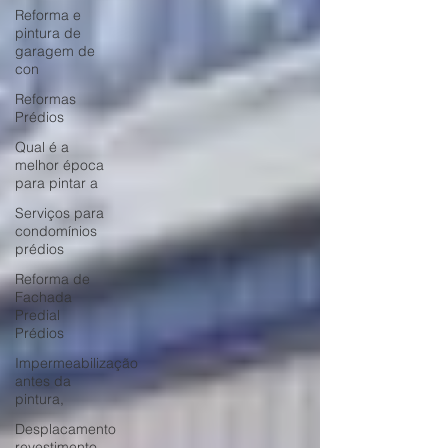
Reforma e
pintura de
garagem de
con
Reformas
Prédios
Qual é a
melhor época
para pintar a
Serviços para
condomínios
prédios
Reforma de
Fachada
Predial
Prédios
Impermeabilização
antes da
pintura,
Desplacamento
revestimento