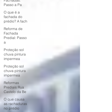
Fachadas:
Passo a Pa
O que é a
fachada do
prédio? A fach
Reforma de
Fachada
Predial: Passo
a
Proteção sol
chuva pintura
impermea
Proteção sol
chuva pintura
impermea
Reformas
Prediais Rua
Castelo da Be
O que causa
as rachaduras
no prédio