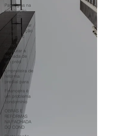
Patologias na
construção
civil fach
Como realizar
a manutenção
emergenc
Como
restaurar a
fachada de
um préd
Empreiteira de
reforma
predial para
Financeira é
um problema
condomínio
OBRAS E
REFORMAS
NA FACHADA
DO COND