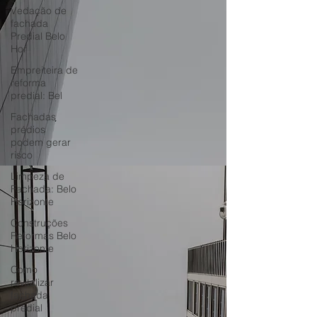
Vedação de
fachada
Predial Belo
Hor
Empreiteira de
reforma
predial: Bel
Fachadas
prédios
podem gerar
risco
Limpeza de
Fachada: Belo
Horizonte
Construções
Reformas Belo
Horizonte
Como
revitalizar
fachada
predial