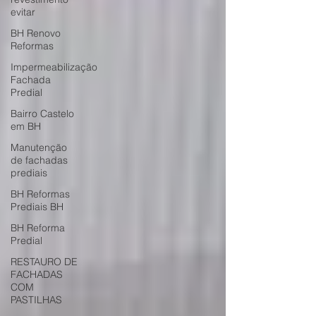
evitar
BH Renovo
Reformas
Impermeabilização
Fachada
Predial
Bairro Castelo
em BH
Manutenção
de fachadas
prediais
BH Reformas
Prediais BH
BH Reforma
Predial
RESTAURO DE
FACHADAS
COM
PASTILHAS