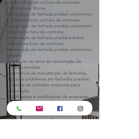
Danos,
Restauração de fachada predial condomínio
prédios Atenção na hora de contratar
Opinião Sem Muros,
Restauração de fachada predial condomínio
prédios Atenção na hora de contratar,
Restauração de fachada predial condomínio
Atenção na hora de contratar,
Restauração de fachada predial prédios
Atenção na hora de contratar,
Restauração de fachada predial condomínio
prédios,
Introdução ao tema da restauração de
fachadas prediais,
Importância da manutenção de fachadas,
Principais problemas em fachadas prediais,
Cuidados ao contratar empresas para
restauração,
Qualificações e certificações de empresas,
Orçamento e planejamento da restauração,
Materiais adequados para restauração de
fachadas,
A restauração das pastilhas e cerâmicas da
fachada do seu prédio dá sinais antes de