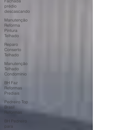
Fachada
prédio
descascando
Manutenção
Reforma
Pintura
Telhado
Reparo
Conserto
Telhado
Manutenção
Telhado
Condomínio
BH Faz
Reformas
Prediais
Pedreiro Top
Brasil
Reformas
BH Pedreiro
para