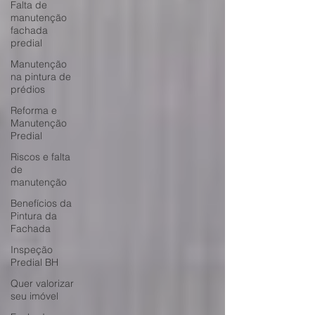
Falta de
manutenção
fachada
predial
Manutenção
na pintura de
prédios
Reforma e
Manutenção
Predial
Riscos e falta
de
manutenção
Benefícios da
Pintura da
Fachada
Inspeção
Predial BH
Quer valorizar
seu imóvel