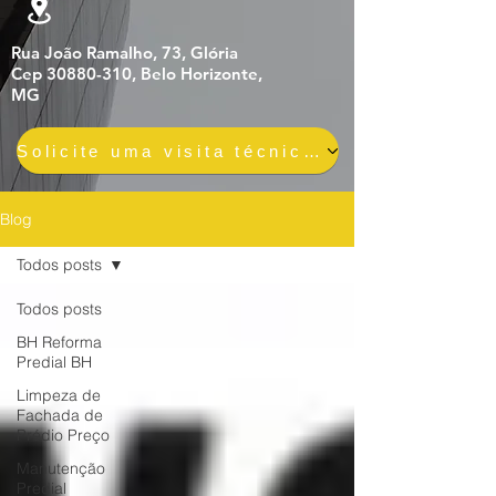
Rua João Ramalho, 73, Glória
Cep 30880-310, Belo Horizonte,
MG
Solicite uma visita técnica gratuita e sem compromisso
Blog
Todos posts
Todos posts
BH Reforma
Predial BH
Limpeza de
Fachada de
Prédio Preço
Manutenção
Predial