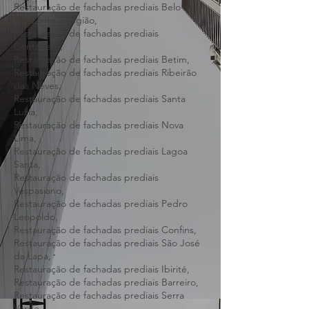
Restauração de fachadas prediais Região
Metropolitana de Belo Horizonte,
Restauração de fachadas prediais Belo
Horizonte e região,
Restauração de fachadas prediais
Contagem,
Restauração de fachadas prediais Betim,
Restauração de fachadas prediais Ribeirão
das Neves,
Restauração de fachadas prediais Santa
Luzia,
Restauração de fachadas prediais Nova
Lima,
Restauração de fachadas prediais Lagoa
Santa,
Restauração de fachadas prediais
Vespasiano,
Restauração de fachadas prediais Pedro
Leopoldo,
Restauração de fachadas prediais Confins,
Restauração de fachadas prediais São José
da Lapa,
Restauração de fachadas prediais Ibirité,