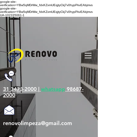
google-site-
verification=YBw5qMDrWw_fdxKZxmUEqjtyCkj7v0hypPkvEAbjmvs
google-site-
verification=YBw5qMDrWw_fdxKZxmUEqjtyCkj7v0hypPkvEAbjmvs
UA-102335061-1
31 3473-2000 |
whatsapp
98687-
2000
renovolimpeza@gmail.com