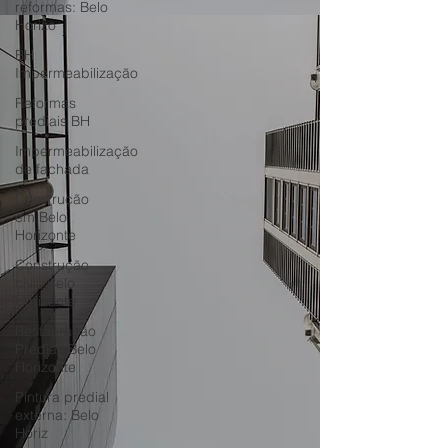
reformas: Belo
Horizo
BH
Impermeabilização
Reformas
prediais BH
Impermeabilização
de fachada
Construção
em Belo
Horizonte
Construção
civil: Belo
Horizonte
Restauração
Predial: Belo
Horizonte
Pintura predial
externa: Belo
Horiz