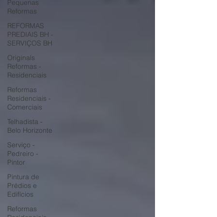
Pequenas
Reformas
REFORMAS
PREDIAIS BH -
SERVIÇOS BH
Originals
Reformas -
Residenciais
Reformas
Residenciais -
Comerciais
Telhadista -
Belo Horizonte
Serviço -
Pedreiro -
Pintor
Pintura de
Prédios e
Edifícios
Reformas