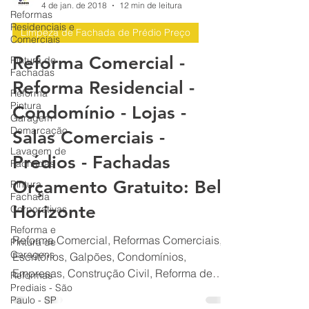
Reformas
BH Renovo Reformas Prediais BH: Limpeza Manutenção Predial Fachada
Residenciais e
4 de jan. de 2018
12 min de leitura
Comerciais
Pintura de
Limpeza de Fachada de Prédio Preço
Fachadas
Reforma Comercial -
Reforma
Pintura
Reforma Residencial -
Garagem
Demarcação
Condomínio - Lojas -
Lavagem de
Salas Comerciais -
Fachadas
Pintura
Prédios - Fachadas
Fachada
Corporativas
Orçamento Gratuito: Belo
Reforma e
Horizonte
Pintura de
Garagens
Reforma Comercial, Reformas Comerciais,
Reformas
Escritórios, Galpões, Condomínios,
Prediais - São
Paulo - SP
Empresas, Construção Civil, Reforma de