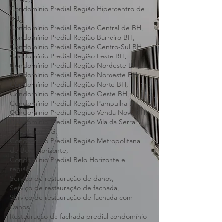
Restauração de fachadas prediais Barreiro,
Restauração de fachadas prediais Serra
Verde,
Condomínio Predial Região Hipercentro de
BH,
Condomínio Predial Região Central de BH,
Condomínio Predial Região Barreiro BH,
Condomínio Predial Região Centro-Sul BH,
Condomínio Predial Região Leste BH,
Condomínio Predial Região Nordeste BH,
Condomínio Predial Região Noroeste BH,
Condomínio Predial Região Norte BH,
Condomínio Predial Região Oeste BH,
Condomínio Predial Região Pampulha BH,
Condomínio Predial Região Venda Nova BH,
Condomínio Predial Região Vila da Serra
Nova Lima MG,
Condomínio Predial Região Metropolitana
de Belo Horizonte,
Condomínio Predial Belo Horizonte e
região,
Serviço de restauração de danos,
Serviço de restauração de fachada,
Serviço de restauração de fachada com