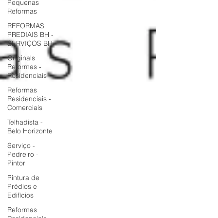
Pequenas
Reformas
REFORMAS
PREDIAIS BH -
SERVIÇOS BH
Originals
Reformas -
Residenciais
Reformas
Residenciais -
Comerciais
Telhadista -
Belo Horizonte
Serviço -
Pedreiro -
Pintor
Pintura de
Prédios e
Edifícios
Reformas