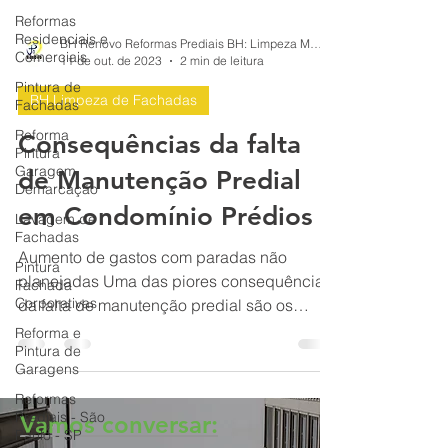
Reformas
Residenciais e
Comerciais
BH Renovo Reformas Prediais BH: Limpeza Manutenção Predial Fachada
Pintura de
11 de out. de 2023
2 min de leitura
Fachadas
Reforma
BH Limpeza de Fachadas
Pintura
Garagem
Consequências da falta
Demarcação
de Manutenção Predial
Lavagem de
Fachadas
em Condomínio Prédios
Pintura
Fachada
Aumento de gastos com paradas não
Corporativas
planejadas Uma das piores consequências
Reforma e
da falta de manutenção predial são os
Pintura de
gastos não previstos com...
Garagens
Reformas
Prediais - São
Paulo - SP