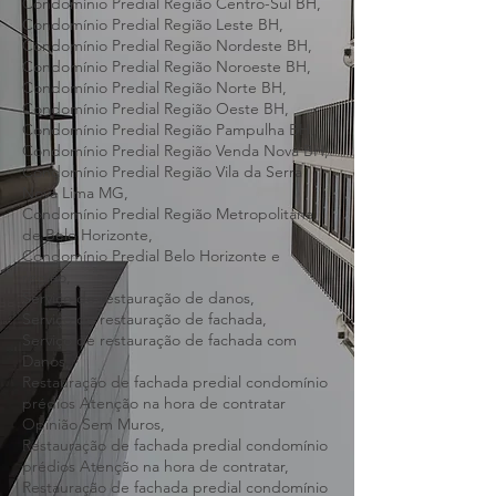
Condomínio Predial Região Central de BH,
Condomínio Predial Região Barreiro BH,
Condomínio Predial Região Centro-Sul BH,
Condomínio Predial Região Leste BH,
Condomínio Predial Região Nordeste BH,
Condomínio Predial Região Noroeste BH,
Condomínio Predial Região Norte BH,
Condomínio Predial Região Oeste BH,
Condomínio Predial Região Pampulha BH,
Condomínio Predial Região Venda Nova BH,
Condomínio Predial Região Vila da Serra
Nova Lima MG,
Condomínio Predial Região Metropolitana
de Belo Horizonte,
Condomínio Predial Belo Horizonte e
região,
Serviço de restauração de danos,
Serviço de restauração de fachada,
Serviço de restauração de fachada com
Danos,
Restauração de fachada predial condomínio
prédios Atenção na hora de contratar
Opinião Sem Muros,
Restauração de fachada predial condomínio