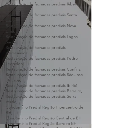
Contagem,
Restauração de fachadas prediais Betim,
Restauração de fachadas prediais Ribeirão
das Neves,
Restauração de fachadas prediais Santa
Luzia,
Restauração de fachadas prediais Nova
Lima,
Restauração de fachadas prediais Lagoa
Santa,
Restauração de fachadas prediais
Vespasiano,
Restauração de fachadas prediais Pedro
Leopoldo,
Restauração de fachadas prediais Confins,
Restauração de fachadas prediais São José
da Lapa,
Restauração de fachadas prediais Ibirité,
Restauração de fachadas prediais Barreiro,
Restauração de fachadas prediais Serra
Verde,
Condomínio Predial Região Hipercentro de
BH,