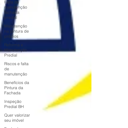
Falta de
manutenção
fachada
predial
Manutenção
na pintura de
prédios
Reforma e
Manutenção
Predial
Riscos e falta
de
manutenção
Benefícios da
Pintura da
Fachada
Inspeção
Predial BH
Quer valorizar
seu imóvel