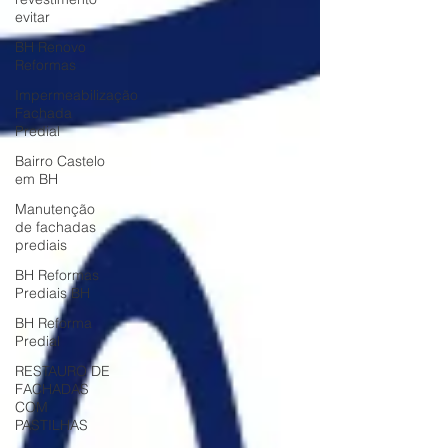
evitar
BH Renovo
Reformas
Impermeabilização
Fachada
Predial
Bairro Castelo
em BH
Manutenção
de fachadas
prediais
BH Reformas
Prediais BH
BH Reforma
Predial
RESTAURO DE
FACHADAS
COM
PASTILHAS