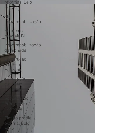
reformas: Belo
Horizo
BH
Impermeabilização
Reformas
prediais BH
Impermeabilização
de fachada
Construção
em Belo
Horizonte
Construção
civil: Belo
Horizonte
Restauração
Predial: Belo
Horizonte
Pintura predial
externa: Belo
Horiz