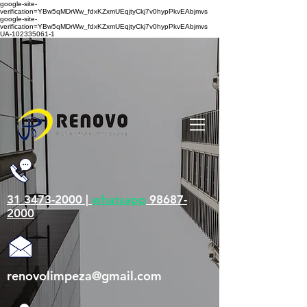
google-site-
verification=YBw5qMDrWw_fdxKZxmUEqjtyCkj7v0hypPkvEAbjmvs
google-site-
verification=YBw5qMDrWw_fdxKZxmUEqjtyCkj7v0hypPkvEAbjmvs
UA-102335061-1
31 3473-2000 |
whatsapp
98687-
2000
renovolimpeza@gmail.com