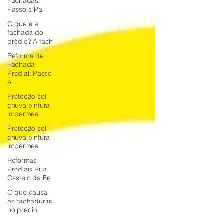
Fachadas:
Passo a Pa
O que é a
fachada do
prédio? A fach
Reforma de
Fachada
Predial: Passo
a
Proteção sol
chuva pintura
impermea
Proteção sol
chuva pintura
impermea
Reformas
Prediais Rua
Castelo da Be
O que causa
as rachaduras
no prédio