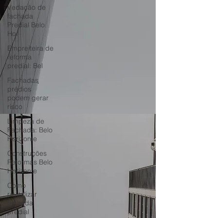
Vedação de
fachada
Predial Belo
Hor
Empreiteira de
reforma
predial: Bel
Fachadas
prédios
podem gerar
risco
Limpeza de
Fachada: Belo
Horizonte
Construções
Reformas Belo
Horizonte
Como
revitalizar
fachada
predial