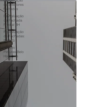
Restauração
de exteriores
fachadas
Revitalização
de Fachada
Predial BH
Revitalização
de Fachadas:
BH MG
Renovo
Pinturas Belo
Horizonte
Pintura
Externa: Belo
Horizonte