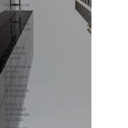
Patologias na
construção
civil fach
Como realizar
a manutenção
emergenc
Como
restaurar a
fachada de
um préd
Empreiteira de
reforma
predial para
Financeira é
um problema
condomínio
OBRAS E
REFORMAS
NA FACHADA
DO COND