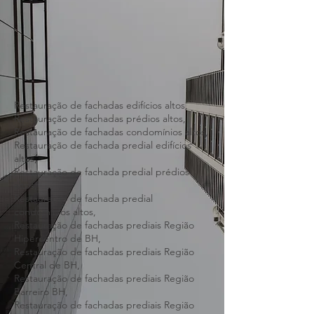
Restauração de fachadas edifícios altos,
Restauração de fachadas prédios altos,
Restauração de fachadas condomínios altos,
Restauração de fachada predial edifícios
altos,
Restauração de fachada predial prédios
altos,
Restauração de fachada predial
condomínios altos,
Restauração de fachadas prediais Região
Hipercentro de BH,
Restauração de fachadas prediais Região
Central de BH,
Restauração de fachadas prediais Região