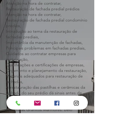
prédios Atenção na hora de contratar,
Restauração de fachada predial condomínio
Atenção na hora de contratar,
Restauração de fachada predial prédios
Atenção na hora de contratar,
Restauração de fachada predial condomínio
prédios,
Introdução ao tema da restauração de
fachadas prediais,
Importância da manutenção de fachadas,
Principais problemas em fachadas prediais,
Cuidados ao contratar empresas para
restauração,
Qualificações e certificações de empresas,
Orçamento e planejamento da restauração,
Materiais adequados para restauração de
fachadas,
A restauração das pastilhas e cerâmicas da
fachada do seu prédio dá sinais antes de
virar problema sério,
BH Restauração Predial Fachada Pastilhas
Cerâmicas Granitos Mármores: Belo
Horizonte.
Introdução ao tema da restauração de