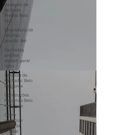
Vedação de
fachada
Predial Belo
Hor
Empreiteira de
reforma
predial: Bel
Fachadas
prédios
podem gerar
risco
Limpeza de
Fachada: Belo
Horizonte
Construções
Reformas Belo
Horizonte
Como
revitalizar
fachada
predial