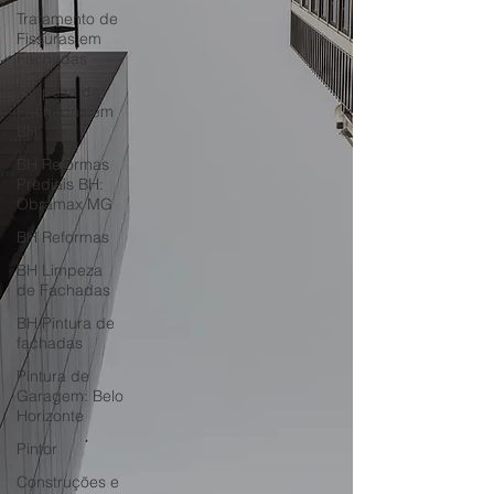
Tratamento de
Fissuras em
Fachadas
Limpeza de
Fachadas em
BH
BH Reformas
Prediais BH:
Obramax MG
BH Reformas
BH Limpeza
de Fachadas
BH Pintura de
fachadas
Pintura de
Garagem: Belo
Horizonte
Pintor
Construções e