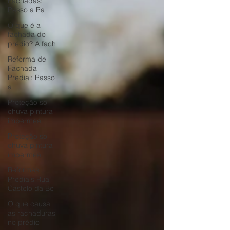
Fachadas:
Passo a Pa
O que é a
fachada do
prédio? A fach
Reforma de
Fachada
Predial: Passo
a
Proteção sol
chuva pintura
impermea
Proteção sol
chuva pintura
impermea
Reformas
Prediais Rua
Castelo da Be
O que causa
as rachaduras
no prédio