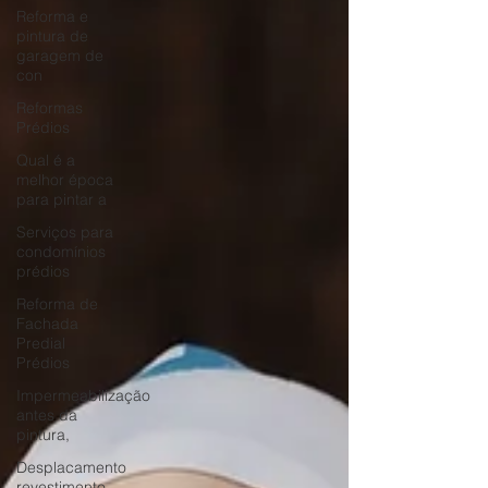
Reforma e
pintura de
garagem de
con
Reformas
Prédios
Qual é a
melhor época
para pintar a
Serviços para
condomínios
prédios
Reforma de
Fachada
Predial
Prédios
Impermeabilização
antes da
pintura,
Desplacamento
revestimento