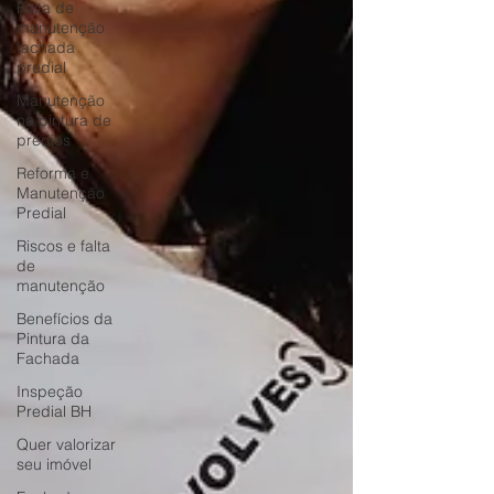
Falta de
manutenção
fachada
predial
Manutenção
na pintura de
prédios
Reforma e
Manutenção
Predial
Riscos e falta
de
manutenção
Benefícios da
Pintura da
Fachada
Inspeção
Predial BH
Quer valorizar
seu imóvel