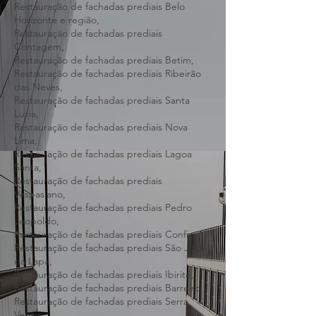
Restauração de fachadas prediais Região
Metropolitana de Belo Horizonte,
Restauração de fachadas prediais Belo
Horizonte e região,
Restauração de fachadas prediais
Contagem,
Restauração de fachadas prediais Betim,
Restauração de fachadas prediais Ribeirão
das Neves,
Restauração de fachadas prediais Santa
Luzia,
Restauração de fachadas prediais Nova
Lima,
Restauração de fachadas prediais Lagoa
Santa,
Restauração de fachadas prediais
Vespasiano,
Restauração de fachadas prediais Pedro
Leopoldo,
Restauração de fachadas prediais Confins,
Restauração de fachadas prediais São José
da Lapa,
Restauração de fachadas prediais Ibirité,
Restauração de fachadas prediais Barreiro,