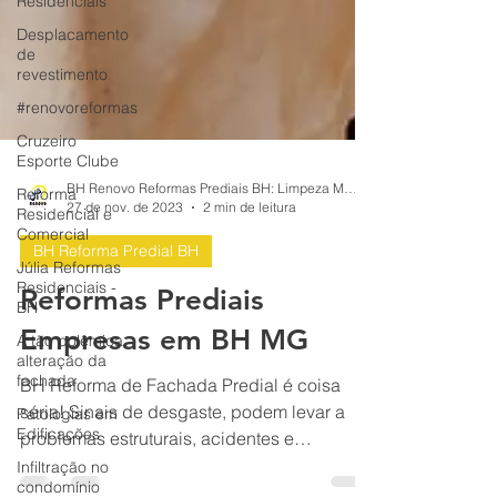
Residenciais
Desplacamento
de
revestimento
#renovoreformas
Cruzeiro
Esporte Clube
Reforma
Residencial e
BH Renovo Reformas Prediais BH: Limpeza Manutenção Predial Fachada
Comercial
27 de nov. de 2023
2 min de leitura
Júlia Reformas
Residenciais -
BH Reforma Predial BH
BH
Reformas Prediais
A tão polêmica
alteração da
Empresas em BH MG
fachada
Patologias em
BH Reforma de Fachada Predial é coisa
Edificações
séria! Sinais de desgaste, podem levar a
Infiltração no
problemas estruturais, acidentes e
condomínio