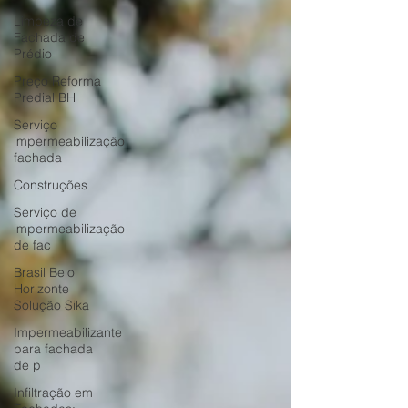
Limpeza de
Fachada de
Prédio
Preço Reforma
Predial BH
Serviço
impermeabilização
fachada
Construções
Serviço de
impermeabilização
de fac
Brasil Belo
Horizonte
Solução Sika
Impermeabilizante
para fachada
de p
Infiltração em