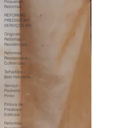
Pequenas
Reformas
REFORMAS
PREDIAIS BH -
SERVIÇOS BH
Originals
Reformas -
Residenciais
Reformas
Residenciais -
Comerciais
Telhadista -
Belo Horizonte
Serviço -
Pedreiro -
Pintor
Pintura de
Prédios e
Edifícios
Reformas