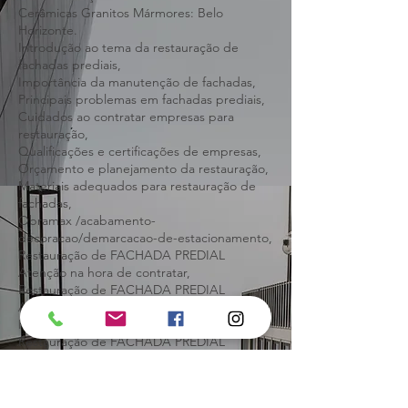
virar problema sério,
BH Restauração Predial Fachada Pastilhas
Cerâmicas Granitos Mármores: Belo
Horizonte.
Introdução ao tema da restauração de
fachadas prediais,
Importância da manutenção de fachadas,
Principais problemas em fachadas prediais,
Cuidados ao contratar empresas para
restauração,
Qualificações e certificações de empresas,
Orçamento e planejamento da restauração,
Materiais adequados para restauração de
fachadas,
Obramax /acabamento-
decoracao/demarcacao-de-estacionamento,
Restauração de FACHADA PREDIAL
Atenção na hora de contratar,
Restauração de FACHADA PREDIAL
Atenção na hora de contratar Belo
Horizonte,
Restauração de FACHADA PREDIAL
Atenção na hora de contratar são Paulo,