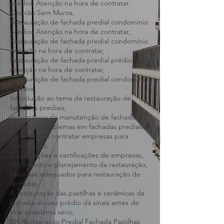
Danos,
Restauração de fachada predial condomínio
prédios Atenção na hora de contratar
Opinião Sem Muros,
Restauração de fachada predial condomínio
prédios Atenção na hora de contratar,
Restauração de fachada predial condomínio
Atenção na hora de contratar,
Restauração de fachada predial prédios
Atenção na hora de contratar,
Restauração de fachada predial condomínio
prédios,
Introdução ao tema da restauração de
fachadas prediais,
Importância da manutenção de fachadas,
Principais problemas em fachadas prediais,
Cuidados ao contratar empresas para
restauração,
Qualificações e certificações de empresas,
Orçamento e planejamento da restauração,
Materiais adequados para restauração de
fachadas,
A restauração das pastilhas e cerâmicas da
fachada do seu prédio dá sinais antes de