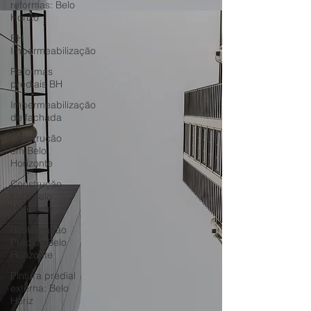
reformas: Belo
Horizo
BH
Impermeabilização
Reformas
prediais BH
Impermeabilização
de fachada
Construção
em Belo
Horizonte
Construção
civil: Belo
Horizonte
Restauração
Predial: Belo
Horizonte
Pintura predial
externa: Belo
Horiz