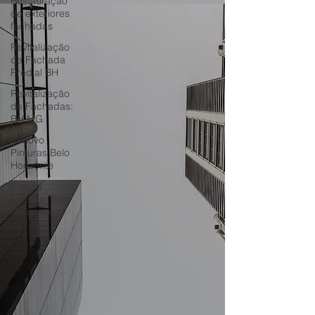
Restauração
de exteriores
fachadas
Revitalização
de Fachada
Predial BH
Revitalização
de Fachadas:
BH MG
Renovo
Pinturas Belo
Horizonte
Pintura
Externa: Belo
Horizonte