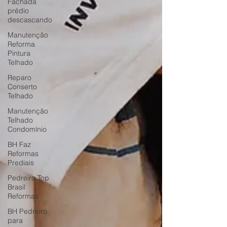
Fachada
prédio
descascando
Manutenção
Reforma
Pintura
Telhado
Reparo
Conserto
Telhado
Manutenção
Telhado
Condomínio
BH Faz
Reformas
Prediais
Pedreiro Top
Brasil
Reformas
BH Pedreiro
para