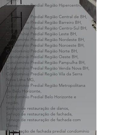
Restauração de fachadas prediais Serra
Verde,
Condomínio Predial Região Hipercentro de
BH,
Condomínio Predial Região Central de BH,
Condomínio Predial Região Barreiro BH,
Condomínio Predial Região Centro-Sul BH,
Condomínio Predial Região Leste BH,
Condomínio Predial Região Nordeste BH,
Condomínio Predial Região Noroeste BH,
Condomínio Predial Região Norte BH,
Condomínio Predial Região Oeste BH,
Condomínio Predial Região Pampulha BH,
Condomínio Predial Região Venda Nova BH,
Condomínio Predial Região Vila da Serra
Nova Lima MG,
Condomínio Predial Região Metropolitana
de Belo Horizonte,
Condomínio Predial Belo Horizonte e
região,
Serviço de restauração de danos,
Serviço de restauração de fachada,
Serviço de restauração de fachada com