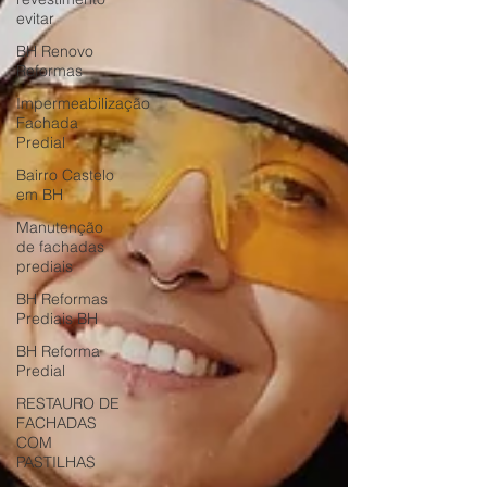
evitar
BH Renovo
Reformas
Impermeabilização
Fachada
Predial
Bairro Castelo
em BH
Manutenção
de fachadas
prediais
BH Reformas
Prediais BH
BH Reforma
Predial
RESTAURO DE
FACHADAS
COM
PASTILHAS