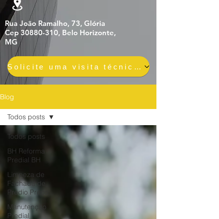
Rua João Ramalho, 73, Glória
Cep 30880-310, Belo Horizonte,
MG
Solicite uma visita técnica gratuita e sem compromisso
Blog
Todos posts
Todos posts
BH Reforma
Predial BH
Limpeza de
Fachada de
Prédio Preço
Manutenção
Predial