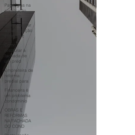
Patologias na
construção
civil fach
Como realizar
a manutenção
emergenc
Como
restaurar a
fachada de
um préd
Empreiteira de
reforma
predial para
Financeira é
um problema
condomínio
OBRAS E
REFORMAS
NA FACHADA
DO COND