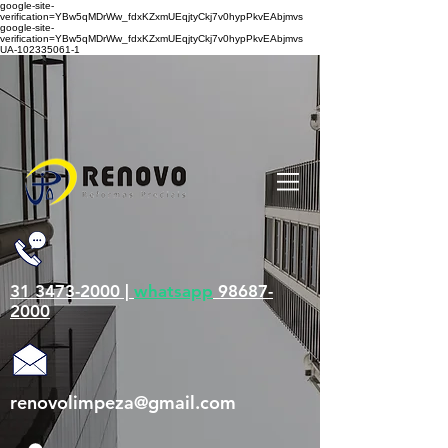
google-site-
verification=YBw5qMDrWw_fdxKZxmUEqjtyCkj7v0hypPkvEAbjmvs
google-site-
verification=YBw5qMDrWw_fdxKZxmUEqjtyCkj7v0hypPkvEAbjmvs
UA-102335061-1
31 3473-2000 |
whatsapp
98687-
2000
renovolimpeza@gmail.com