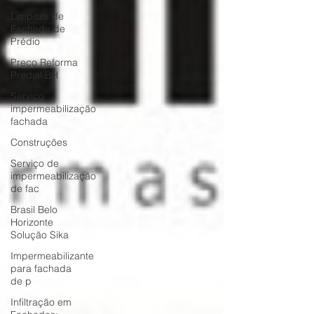
Limpeza de
Fachada de
Prédio
Preço Reforma
Predial BH
Serviço
impermeabilização
fachada
Construções
Serviço de
impermeabilização
de fac
Brasil Belo
Horizonte
Solução Sika
Impermeabilizante
para fachada
de p
Infiltração em