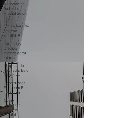
Vedação de
fachada
Predial Belo
Hor
Empreiteira de
reforma
predial: Bel
Fachadas
prédios
podem gerar
risco
Limpeza de
Fachada: Belo
Horizonte
Construções
Reformas Belo
Horizonte
Como
revitalizar
fachada
predial