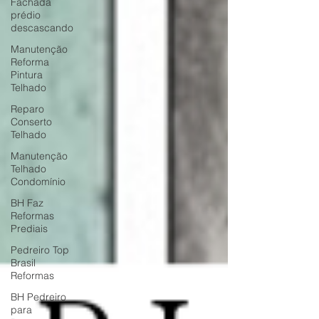
Fachada
prédio
descascando
Manutenção
Reforma
Pintura
Telhado
Reparo
Conserto
Telhado
Manutenção
Telhado
Condomínio
BH Faz
Reformas
Prediais
Pedreiro Top
Brasil
Reformas
BH Pedreiro
para