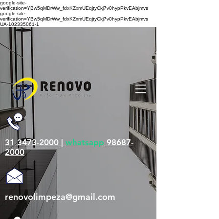
google-site-
verification=YBw5qMDrWw_fdxKZxmUEqjtyCkj7v0hypPkvEAbjmvs
google-site-
verification=YBw5qMDrWw_fdxKZxmUEqjtyCkj7v0hypPkvEAbjmvs
UA-102335061-1
31 3473-2000 |
whatsapp
98687-
2000
renovolimpeza@gmail.com