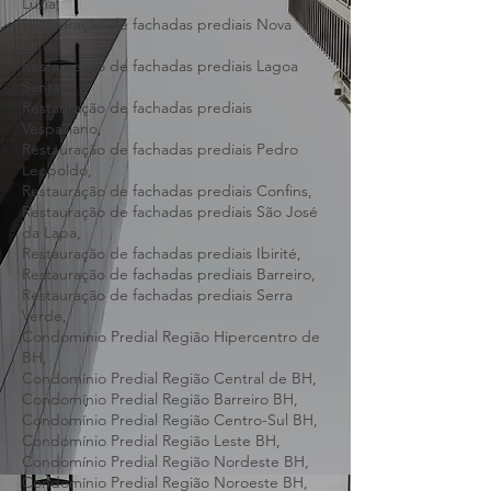
Restauração de fachadas prediais Santa
Luzia,
Restauração de fachadas prediais Nova
Lima,
Restauração de fachadas prediais Lagoa
Santa,
Restauração de fachadas prediais
Vespasiano,
Restauração de fachadas prediais Pedro
Leopoldo,
Restauração de fachadas prediais Confins,
Restauração de fachadas prediais São José
da Lapa,
Restauração de fachadas prediais Ibirité,
Restauração de fachadas prediais Barreiro,
Restauração de fachadas prediais Serra
Verde,
Condomínio Predial Região Hipercentro de
BH,
Condomínio Predial Região Central de BH,
Condomínio Predial Região Barreiro BH,
Condomínio Predial Região Centro-Sul BH,
Condomínio Predial Região Leste BH,