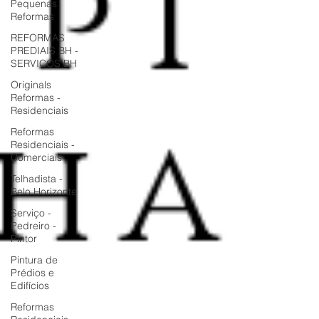
Pequenas
Reformas
REFORMAS
PREDIAIS BH -
SERVIÇOS BH
Originals
Reformas -
Residenciais
Reformas
Residenciais -
Comerciais
Telhadista -
Belo Horizonte
Serviço -
Pedreiro -
Pintor
Pintura de
Prédios e
Edifícios
Reformas