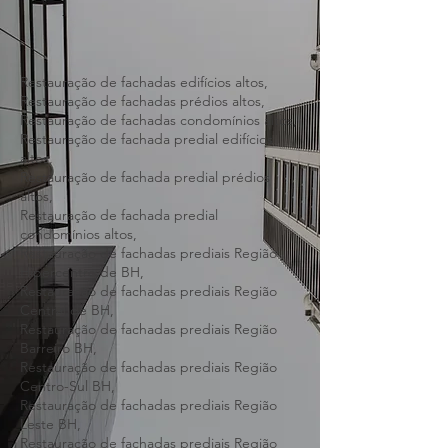
Restauração de fachadas edifícios altos,
Restauração de fachadas prédios altos,
Restauração de fachadas condomínios altos,
Restauração de fachada predial edifícios
altos,
Restauração de fachada predial prédios
altos,
Restauração de fachada predial
condomínios altos,
Restauração de fachadas prediais Região
Hipercentro de BH,
Restauração de fachadas prediais Região
Central de BH,
Restauração de fachadas prediais Região
Barreiro BH,
Restauração de fachadas prediais Região
Centro-Sul BH,
Restauração de fachadas prediais Região