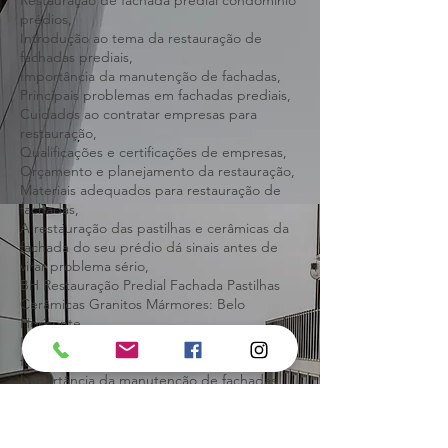
Atenção na hora de contratar,
Restauração de fachada predial condomínio
prédios,
Introdução ao tema da restauração de
fachadas prediais,
Importância da manutenção de fachadas,
Principais problemas em fachadas prediais,
Cuidados ao contratar empresas para
restauração,
Qualificações e certificações de empresas,
Orçamento e planejamento da restauração,
Materiais adequados para restauração de
fachadas,
A restauração das pastilhas e cerâmicas da
fachada do seu prédio dá sinais antes de
virar problema sério,
BH Restauração Predial Fachada Pastilhas
Cerâmicas Granitos Mármores: Belo
Horizonte.
Introdução ao tema da restauração de
fachadas prediais,
Importância da manutenção de fachadas,
Principais problemas em fachadas prediais,