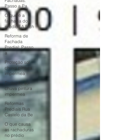
Fachadas:
Passo a Pa
O que é a
fachada do
prédio? A fach
Reforma de
Fachada
Predial: Passo
a
Proteção sol
chuva pintura
impermea
Proteção sol
chuva pintura
impermea
Reformas
Prediais Rua
Castelo da Be
O que causa
as rachaduras
no prédio