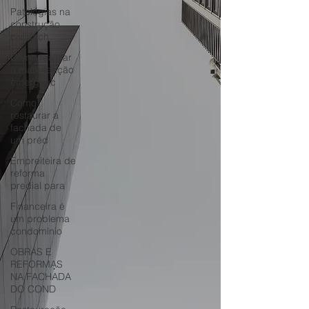
Patologias na
construção
civil fach
Como realizar
a manutenção
emergenc
Como
restaurar a
fachada de
um préd
Empreiteira de
reforma
predial para
Financeira é
um problema
condomínio
OBRAS E
REFORMAS
NA FACHADA
DO COND