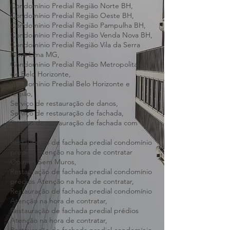
Condomínio Predial Região Nordeste BH,
Condomínio Predial Região Noroeste BH,
Condomínio Predial Região Norte BH,
Condomínio Predial Região Oeste BH,
Condomínio Predial Região Pampulha BH,
Condomínio Predial Região Venda Nova BH,
Condomínio Predial Região Vila da Serra
Nova Lima MG,
Condomínio Predial Região Metropolitana
de Belo Horizonte,
Condomínio Predial Belo Horizonte e
região,
Serviço de restauração de danos,
Serviço de restauração de fachada,
Serviço de restauração de fachada com
Danos,
Restauração de fachada predial condomínio
prédios Atenção na hora de contratar
Opinião Sem Muros,
Restauração de fachada predial condomínio
prédios Atenção na hora de contratar,
Restauração de fachada predial condomínio
Atenção na hora de contratar,
Restauração de fachada predial prédios