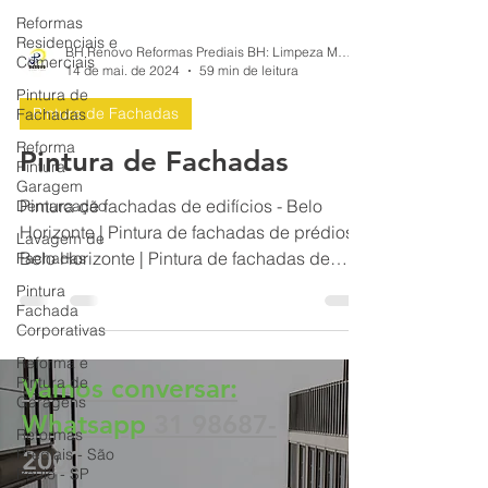
Reformas
Residenciais e
Comerciais
BH Renovo Reformas Prediais BH: Limpeza Manutenção Predial Fachada
Pintura de
14 de mai. de 2024
59 min de leitura
Fachadas
Reforma
Pintura de Fachadas
Pintura
Garagem
Pintura de Fachadas
Demarcação
Lavagem de
Pintura de fachadas de edifícios - Belo
Fachadas
Horizonte | Pintura de fachadas de prédios -
Pintura
Belo Horizonte | Pintura de fachadas de
Fachada
condomínios BH
Corporativas
Reforma e
Pintura de
Garagens
Vamos conversar:
Reformas
Whatsapp
31 98687-
Prediais - São
Paulo - SP