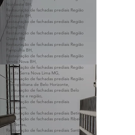
Leste BH,
Restauração de fachadas prediais Região
Nordeste BH,
Restauração de fachadas prediais Região
Noroeste BH,
Restauração de fachadas prediais Região
Norte BH,
Restauração de fachadas prediais Região
Oeste BH,
Restauração de fachadas prediais Região
Pampulha BH,
Restauração de fachadas prediais Região
Venda Nova BH,
Restauração de fachadas prediais Região
Vila da Serra Nova Lima MG,
Restauração de fachadas prediais Região
Metropolitana de Belo Horizonte,
Restauração de fachadas prediais Belo
Horizonte e região,
Restauração de fachadas prediais
Contagem,
Restauração de fachadas prediais Betim,
Restauração de fachadas prediais Ribeirão
das Neves,