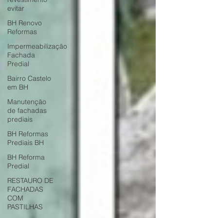
evitar
BH Renovo
Reformas
Impermeabilização
Fachada
Predial
Bairro Castelo
em BH
Manutenção
de fachadas
prediais
BH Reformas
Prediais BH
BH Reforma
Predial
RESTAURO DE
FACHADAS
COM
PASTILHAS