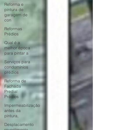
Reforma e
pintura de
garagem de
con
Reformas
Prédios
Qual é a
melhor época
para pintar a
Serviços para
condomínios
prédios
Reforma de
Fachada
Predial
Prédios
Impermeabilização
antes da
pintura,
Desplacamento
revestimento