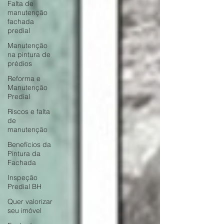
Falta de
manutenção
fachada
predial
Manutenção
na pintura de
prédios
Reforma e
Manutenção
Predial
Riscos e falta
de
manutenção
Benefícios da
Pintura da
Fachada
Inspeção
Predial BH
Quer valorizar
seu imóvel