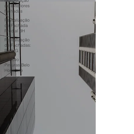
Restauração
de exteriores
fachadas
Revitalização
de Fachada
Predial BH
Revitalização
de Fachadas:
BH MG
Renovo
Pinturas Belo
Horizonte
Pintura
Externa: Belo
Horizonte