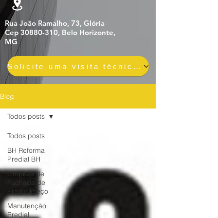
Rua João Ramalho, 73, Glória
Cep 30880-310, Belo Horizonte,
MG
Solicite uma visita técnica gratuita e sem compromisso
Blog
Todos posts
Todos posts
BH Reforma
Predial BH
Limpeza de
Fachada de
Prédio Preço
Manutenção
Predial