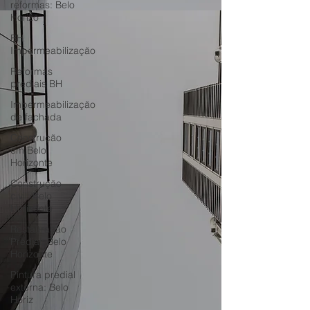
reformas: Belo
Horizo
BH
Impermeabilização
Reformas
prediais BH
Impermeabilização
de fachada
Construção
em Belo
Horizonte
Construção
civil: Belo
Horizonte
Restauração
Predial: Belo
Horizonte
Pintura predial
externa: Belo
Horiz