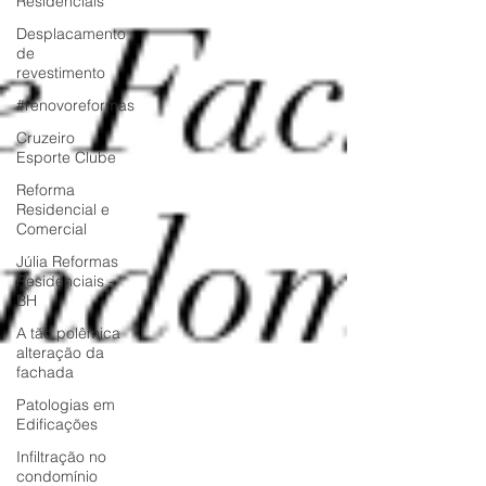
Residenciais
Desplacamento
de
revestimento
#renovoreformas
Cruzeiro
Esporte Clube
Reforma
Residencial e
Comercial
Júlia Reformas
Residenciais -
BH
A tão polêmica
alteração da
fachada
Patologias em
Edificações
Infiltração no
condomínio