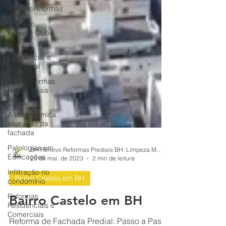
#renovoreformas
Cruzeiro
Esporte Clube
Reforma
Residencial e
Comercial
Júlia Reformas
Residenciais -
BH
A tão polêmica
alteração da
fachada
Patologias em
Edificações
Infiltração no
condomínio
BH Renovo Reformas Prediais BH: Limpeza Manutenção Predial Fachada
25 de mai. de 2023
2 min de leitura
Reformas
Residenciais e
Comerciais
Bairro Castelo em BH