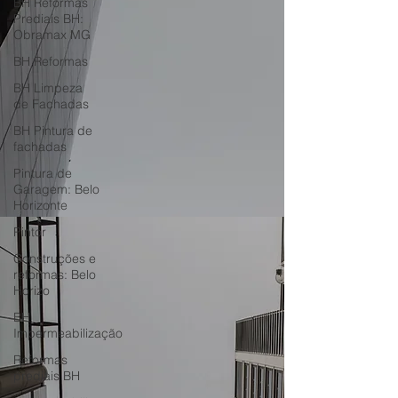
BH Reformas
REFORMAS Belo
Prediais BH:
Obramax MG
Horizonte
BH Reformas
BH Limpeza
de Fachadas
BH Pintura de
fachadas
Pintura de
Garagem: Belo
Horizonte
Pintor
Construções e
reformas: Belo
Horizo
BH
Impermeabilização
Reformas
prediais BH