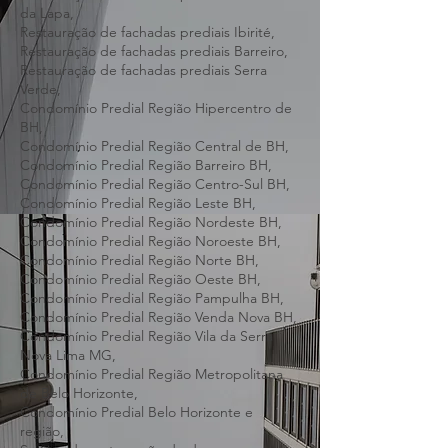
Restauração de fachadas prediais Pedro
Leopoldo,
Restauração de fachadas prediais Confins,
Restauração de fachadas prediais São José
da Lapa,
Restauração de fachadas prediais Ibirité,
Restauração de fachadas prediais Barreiro,
Restauração de fachadas prediais Serra
Verde,
Condomínio Predial Região Hipercentro de
BH,
Condomínio Predial Região Central de BH,
Condomínio Predial Região Barreiro BH,
Condomínio Predial Região Centro-Sul BH,
Condomínio Predial Região Leste BH,
Condomínio Predial Região Nordeste BH,
Condomínio Predial Região Noroeste BH,
Condomínio Predial Região Norte BH,
Condomínio Predial Região Oeste BH,
Condomínio Predial Região Pampulha BH,
Condomínio Predial Região Venda Nova BH,
Condomínio Predial Região Vila da Serra
Nova Lima MG,
Condomínio Predial Região Metropolitana