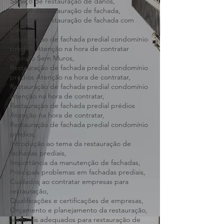
de Belo Horizonte,
Condomínio Predial Belo Horizonte e
região,
Serviço de restauração de danos,
Serviço de restauração de fachada,
Serviço de restauração de fachada com
Danos,
Restauração de fachada predial condomínio
prédios Atenção na hora de contratar
Opinião Sem Muros,
Restauração de fachada predial condomínio
prédios Atenção na hora de contratar,
Restauração de fachada predial condomínio
Atenção na hora de contratar,
Restauração de fachada predial prédios
Atenção na hora de contratar,
Restauração de fachada predial condomínio
prédios,
Introdução ao tema da restauração de
fachadas prediais,
Importância da manutenção de fachadas,
Principais problemas em fachadas prediais,
Cuidados ao contratar empresas para