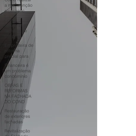
a manutenção
emergenc
Como
restaurar a
fachada de
um préd
Empreiteira de
reforma
predial para
Financeira é
um problema
condomínio
OBRAS E
REFORMAS
NA FACHADA
DO COND
Restauração
de exteriores
fachadas
Revitalização