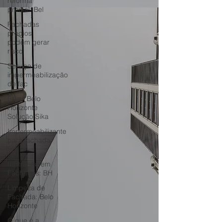
reforma
predial: Bel
Fachadas
prédios
podem gerar
risco
Serviço de
impermeabilização
de fac
Brasil Belo
Horizonte
Solução Sika
Impermeabilizante
para fachada
BH
Infiltração em
Fachadas: BH
Limpeza de
Fachada: Belo
Horizonte
O que é a