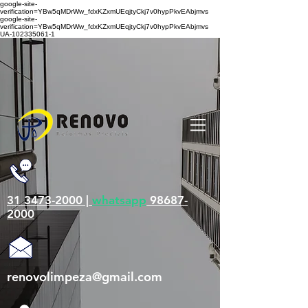
google-site-
verification=YBw5qMDrWw_fdxKZxmUEqjtyCkj7v0hypPkvEAbjmvs
google-site-
verification=YBw5qMDrWw_fdxKZxmUEqjtyCkj7v0hypPkvEAbjmvs
UA-102335061-1
31 3473-2000 |
whatsapp
98687-
2000
renovolimpeza@gmail.com