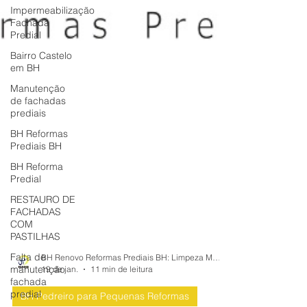
Impermeabilização
Fachada
Predial
Bairro Castelo
em BH
Manutenção
de fachadas
prediais
BH Reformas
Prediais BH
BH Reforma
Predial
RESTAURO DE
FACHADAS
COM
PASTILHAS
Falta de
manutenção
fachada
BH Renovo Reformas Prediais BH: Limpeza Manutenção Predial Fachada
predial
19 de jan.
11 min de leitura