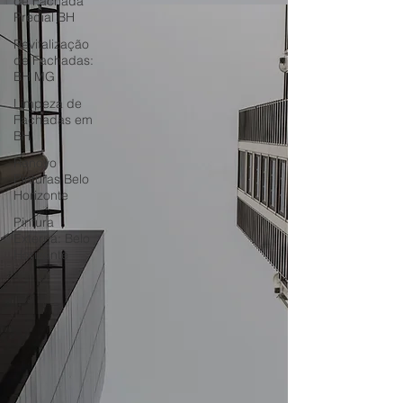
de Fachada
Predial BH
Revitalização
de Fachadas:
BH MG
Limpeza de
Fachadas em
BH
Renovo
Pinturas Belo
Horizonte
Pintura
Externa: Belo
Horizonte