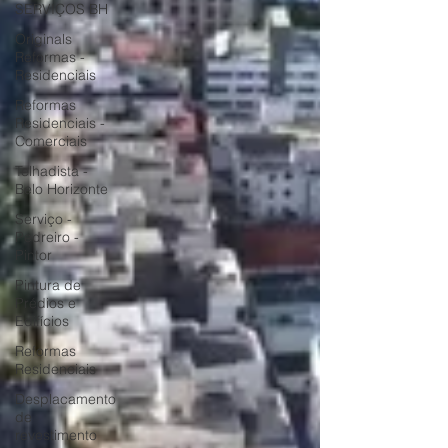
SERVIÇOS BH
Originals
Reformas -
Residenciais
Reformas
Residenciais -
Comerciais
Telhadista -
Belo Horizonte
Serviço -
Pedreiro -
Pintor
Pintura de
Prédios e
Edifícios
Reformas
Residenciais
Desplacamento
de
revestimento