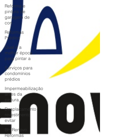
Reforma e
pintura de
garagem de
con
Reformas
Prédios
Qual é a
melhor época
para pintar a
Serviços para
condomínios
prédios
Impermeabilização
antes da
pintura,
Desplacamento
revestimento
evitar
BH Renovo
Reformas