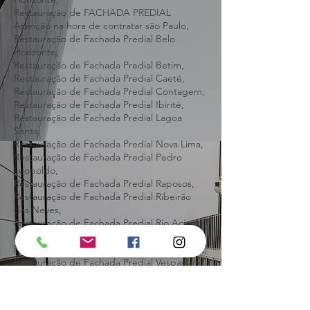
Atenção na hora de contratar,
Restauração de FACHADA PREDIAL
Atenção na hora de contratar Belo
Horizonte,
Restauração de FACHADA PREDIAL
Atenção na hora de contratar são Paulo,
Restauração de Fachada Predial Belo
Horizonte,
Restauração de Fachada Predial Betim,
Restauração de Fachada Predial Caeté,
Restauração de Fachada Predial Contagem,
Restauração de Fachada Predial Ibirité,
Restauração de Fachada Predial Lagoa
Santa,
Restauração de Fachada Predial Nova Lima,
Restauração de Fachada Predial Pedro
Leopoldo,
Restauração de Fachada Predial Raposos,
Restauração de Fachada Predial Ribeirão
das Neves,
Restauração de Fachada Predial Rio Acima,
Restauração de Fachada Predial Sabará,
Restauração de Fachada Predial Santa Luzia,