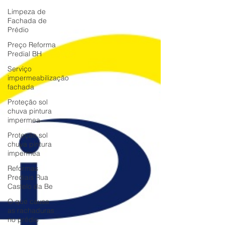
Limpeza de
Fachada de
Prédio
Preço Reforma
Predial BH
Serviço
impermeabilização
fachada
Proteção sol
chuva pintura
impermea
Proteção sol
chuva pintura
impermea
Reformas
Prediais Rua
Castelo da Be
O que causa
as rachaduras
no prédio