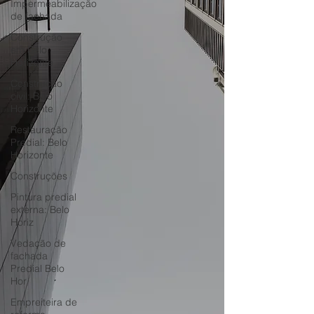
Impermeabilização
de fachada
Construção
em Belo
Horizonte
Construção
civil: Belo
Horizonte
Restauração
Predial: Belo
Horizonte
Construções
Pintura predial
externa: Belo
Horiz
Vedação de
fachada
Predial Belo
Hor
Empreiteira de