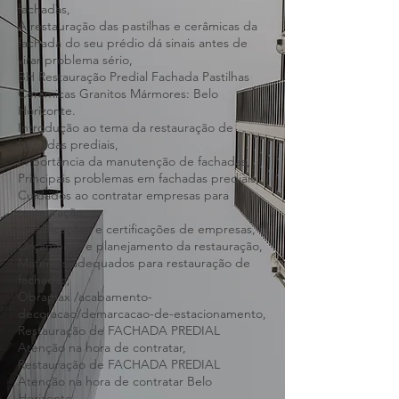
restauração,
Qualificações e certificações de empresas,
Orçamento e planejamento da restauração,
Materiais adequados para restauração de
fachadas,
A restauração das pastilhas e cerâmicas da
fachada do seu prédio dá sinais antes de
virar problema sério,
BH Restauração Predial Fachada Pastilhas
Cerâmicas Granitos Mármores: Belo
Horizonte.
Introdução ao tema da restauração de
fachadas prediais,
Importância da manutenção de fachadas,
Principais problemas em fachadas prediais,
Cuidados ao contratar empresas para
restauração,
Qualificações e certificações de empresas,
Orçamento e planejamento da restauração,
Materiais adequados para restauração de
fachadas,
Obramax /acabamento-
decoracao/demarcacao-de-estacionamento,
Restauração de FACHADA PREDIAL