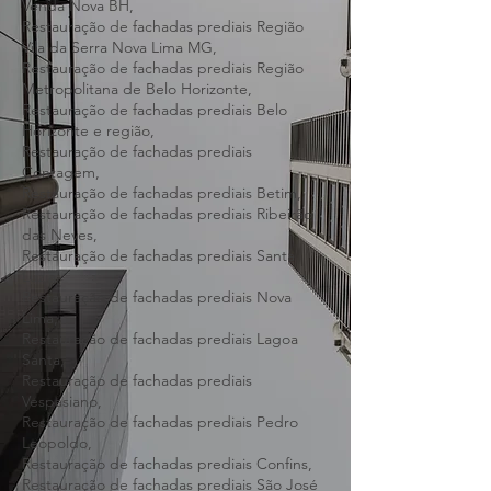
Oeste BH,
Restauração de fachadas prediais Região
Pampulha BH,
Restauração de fachadas prediais Região
Venda Nova BH,
Restauração de fachadas prediais Região
Vila da Serra Nova Lima MG,
Restauração de fachadas prediais Região
Metropolitana de Belo Horizonte,
Restauração de fachadas prediais Belo
Horizonte e região,
Restauração de fachadas prediais
Contagem,
Restauração de fachadas prediais Betim,
Restauração de fachadas prediais Ribeirão
das Neves,
Restauração de fachadas prediais Santa
Luzia,
Restauração de fachadas prediais Nova
Lima,
Restauração de fachadas prediais Lagoa
Santa,
Restauração de fachadas prediais
Vespasiano,