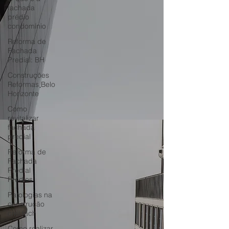
fachada
prédio
condomínio
Reforma de
Fachada
Predial: BH
Construções
Reformas Belo
Horizonte
Como
revitalizar
fachada
predial
Reforma de
Fachada
Predial
Prédios
Patologias na
construção
civil fach
Como realizar