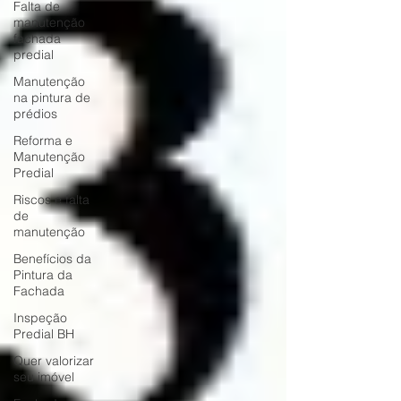
Falta de
manutenção
fachada
predial
Manutenção
na pintura de
prédios
Reforma e
Manutenção
Predial
Riscos e falta
de
manutenção
Benefícios da
Pintura da
Fachada
Inspeção
Predial BH
Quer valorizar
seu imóvel