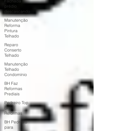
Fachada
prédio
descascando
Manutenção
Reforma
Pintura
Telhado
Reparo
Conserto
Telhado
Manutenção
Telhado
Condomínio
BH Faz
Reformas
Prediais
Pedreiro Top
Brasil
Reformas
BH Pedreiro
para