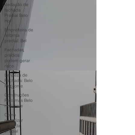
Vedação de
fachada
Predial Belo
Hor
Empreiteira de
reforma
predial: Bel
Fachadas
prédios
podem gerar
risco
Limpeza de
Fachada: Belo
Horizonte
Construções
Reformas Belo
Horizonte
Como
revitalizar
fachada
predial