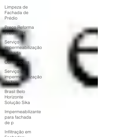
Limpeza de
Fachada de
Prédio
Preço Reforma
Predial BH
Serviço
impermeabilização
fachada
Construções
Serviço de
impermeabilização
de fac
Brasil Belo
Horizonte
Solução Sika
Impermeabilizante
para fachada
de p
Infiltração em