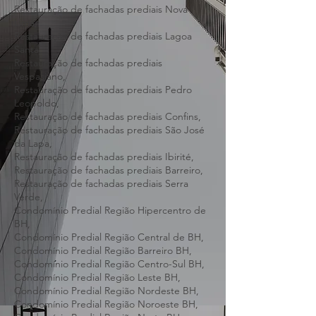
Restauração de fachadas prediais Santa
Luzia,
Restauração de fachadas prediais Nova
Lima,
Restauração de fachadas prediais Lagoa
Santa,
Restauração de fachadas prediais
Vespasiano,
Restauração de fachadas prediais Pedro
Leopoldo,
Restauração de fachadas prediais Confins,
Restauração de fachadas prediais São José
da Lapa,
Restauração de fachadas prediais Ibirité,
Restauração de fachadas prediais Barreiro,
Restauração de fachadas prediais Serra
Verde,
Condomínio Predial Região Hipercentro de
BH,
Condomínio Predial Região Central de BH,
Condomínio Predial Região Barreiro BH,
Condomínio Predial Região Centro-Sul BH,
Condomínio Predial Região Leste BH,