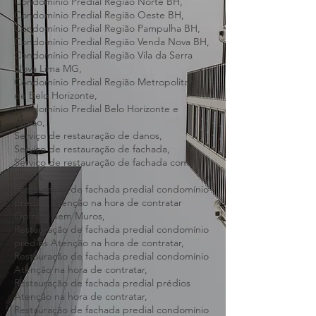
Condomínio Predial Região Nordeste BH,
Condomínio Predial Região Noroeste BH,
Condomínio Predial Região Norte BH,
Condomínio Predial Região Oeste BH,
Condomínio Predial Região Pampulha BH,
Condomínio Predial Região Venda Nova BH,
Condomínio Predial Região Vila da Serra
Nova Lima MG,
Condomínio Predial Região Metropolitana
de Belo Horizonte,
Condomínio Predial Belo Horizonte e
região,
Serviço de restauração de danos,
Serviço de restauração de fachada,
Serviço de restauração de fachada com
Danos,
Restauração de fachada predial condomínio
prédios Atenção na hora de contratar
Opinião Sem Muros,
Restauração de fachada predial condomínio
prédios Atenção na hora de contratar,
Restauração de fachada predial condomínio
Atenção na hora de contratar,
Restauração de fachada predial prédios