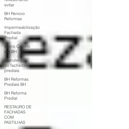
evitar
BH Renovo
Reformas
Impermeabilização
Fachada
Predial
Bairro Castelo
em BH
Manutenção
de fachadas
prediais
BH Reformas
Prediais BH
BH Reforma
Predial
RESTAURO DE
FACHADAS
COM
PASTILHAS