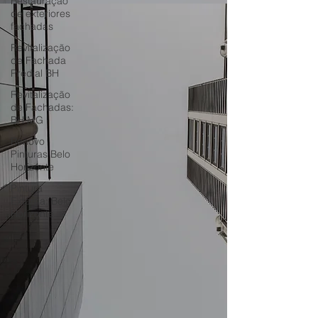
Restauração
de exteriores
fachadas
Revitalização
de Fachada
Predial BH
Revitalização
de Fachadas:
BH MG
Renovo
Pinturas Belo
Horizonte
Pintura
Externa: Belo
Horizonte