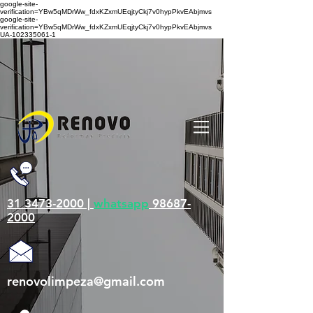
google-site-
verification=YBw5qMDrWw_fdxKZxmUEqjtyCkj7v0hypPkvEAbjmvs
google-site-
verification=YBw5qMDrWw_fdxKZxmUEqjtyCkj7v0hypPkvEAbjmvs
UA-102335061-1
31 3473-2000 |
whatsapp
98687-
2000
renovolimpeza@gmail.com