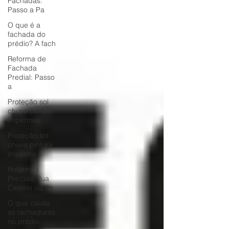
Fachadas:
Passo a Pa
O que é a
fachada do
prédio? A fach
Reforma de
Fachada
Predial: Passo
a
Proteção sol
chuva pintura
impermea
Proteção sol
chuva pintura
impermea
Reformas
Prediais Rua
Castelo da Be
O que causa
as rachaduras
no prédio