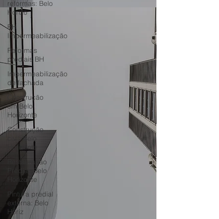
reformas: Belo
Horizo
BH
Impermeabilização
Reformas
prediais BH
Impermeabilização
de fachada
Construção
em Belo
Horizonte
Construção
civil: Belo
Horizonte
Restauração
Predial: Belo
Horizonte
Pintura predial
externa: Belo
Horiz