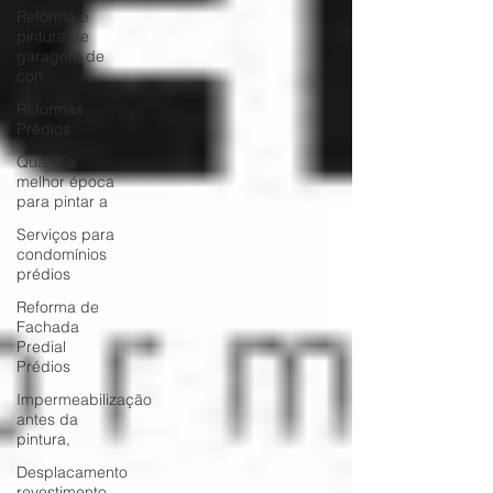
Reforma e
pintura de
garagem de
con
Reformas
Prédios
Qual é a
melhor época
para pintar a
Serviços para
condomínios
prédios
Reforma de
Fachada
Predial
Prédios
Impermeabilização
antes da
pintura,
Desplacamento
revestimento