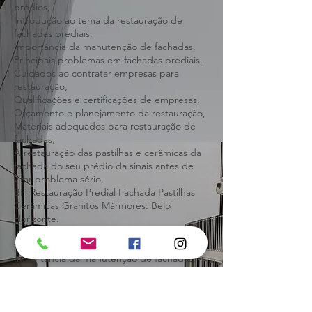
Atenção na hora de contratar,
Restauração de fachada predial condomínio
prédios,
Introdução ao tema da restauração de
fachadas prediais,
Importância da manutenção de fachadas,
Principais problemas em fachadas prediais,
Cuidados ao contratar empresas para
restauração,
Qualificações e certificações de empresas,
Orçamento e planejamento da restauração,
Materiais adequados para restauração de
fachadas,
A restauração das pastilhas e cerâmicas da
fachada do seu prédio dá sinais antes de
virar problema sério,
BH Restauração Predial Fachada Pastilhas
Cerâmicas Granitos Mármores: Belo
Horizonte.
Introdução ao tema da restauração de
fachadas prediais,
Importância da manutenção de fachadas,
Principais problemas em fachadas prediais,
Cuidados ao contratar empresas para