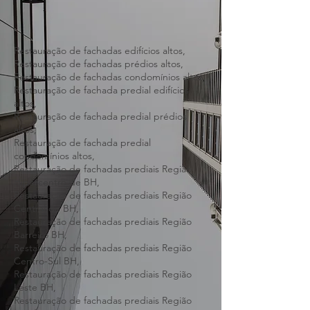
Restauração de fachadas edifícios altos,
Restauração de fachadas prédios altos,
Restauração de fachadas condomínios altos,
Restauração de fachada predial edifícios
altos,
Restauração de fachada predial prédios
altos,
Restauração de fachada predial
condomínios altos,
Restauração de fachadas prediais Região
Hipercentro de BH,
Restauração de fachadas prediais Região
Central de BH,
Restauração de fachadas prediais Região
Barreiro BH,
Restauração de fachadas prediais Região
Centro-Sul BH,
Restauração de fachadas prediais Região