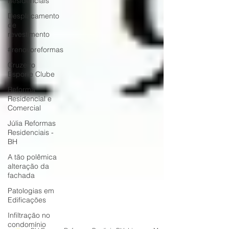
Residenciais
Desplacamento
de
revestimento
#renovoreformas
Cruzeiro
Esporte Clube
Reforma
Residencial e
Comercial
Júlia Reformas
Residenciais -
BH
A tão polêmica
alteração da
fachada
Patologias em
Edificações
Infiltração no
condomínio