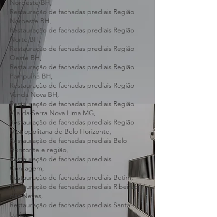
Leste BH,
Restauração de fachadas prediais Região
Nordeste BH,
Restauração de fachadas prediais Região
Noroeste BH,
Restauração de fachadas prediais Região
Norte BH,
Restauração de fachadas prediais Região
Oeste BH,
Restauração de fachadas prediais Região
Pampulha BH,
Restauração de fachadas prediais Região
Venda Nova BH,
Restauração de fachadas prediais Região
Vila da Serra Nova Lima MG,
Restauração de fachadas prediais Região
Metropolitana de Belo Horizonte,
Restauração de fachadas prediais Belo
Horizonte e região,
Restauração de fachadas prediais
Contagem,
Restauração de fachadas prediais Betim,
Restauração de fachadas prediais Ribeirão
das Neves,