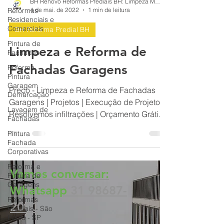
Reformas
Residenciais e
BH Renovo Reformas Prediais BH: Limpeza Manutenção Predial Fachada
Comerciais
4 de mai. de 2022
1 min de leitura
Pintura de
BH Reforma Predial BH
Fachadas
Limpeza e Reforma de
Reforma
Pintura
Fachadas Garagens
Garagem
Demarcação
Preço - Limpeza e Reforma de Fachadas
Lavagem de
Fachadas
Garagens | Projetos | Execução de Projetos |
Resolvemos infiltrações | Orçamento Grátis |
Pintura
Fachada
BH Reformas
Corporativas
Reforma e
Pintura de
Garagens
Vamos conversar:
Reformas
Whatsapp
31 98687-
Prediais - São
Paulo - SP