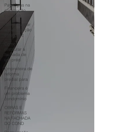
Patologias na
construção
civil fach
Como realizar
a manutenção
emergenc
Como
restaurar a
fachada de
um préd
Empreiteira de
reforma
predial para
Financeira é
um problema
condomínio
OBRAS E
REFORMAS
NA FACHADA
DO COND