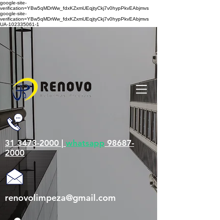
google-site-
verification=YBw5qMDrWw_fdxKZxmUEqjtyCkj7v0hypPkvEAbjmvs
google-site-
verification=YBw5qMDrWw_fdxKZxmUEqjtyCkj7v0hypPkvEAbjmvs
UA-102335061-1
31 3473-2000 |
whatsapp
98687-
2000
renovolimpeza@gmail.com