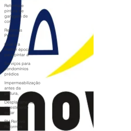
Reforma e
pintura de
garagem de
con
Reformas
Prédios
Qual é a
melhor época
para pintar a
Serviços para
condomínios
prédios
Impermeabilização
antes da
pintura,
Desplacamento
revestimento
evitar
BH Renovo
Reformas