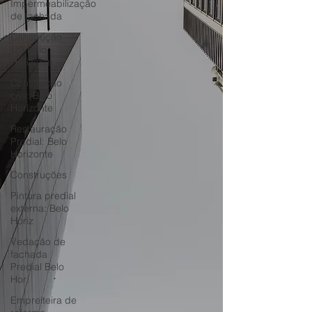
Impermeabilização
de fachada
Construção
em Belo
Horizonte
Construção
civil: Belo
Horizonte
Restauração
Predial: Belo
Horizonte
Construções
Pintura predial
externa: Belo
Horiz
Vedação de
fachada
Predial Belo
Hor
Empreiteira de