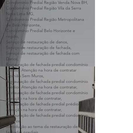
Condomínio Predial Região Oeste BH,
Condomínio Predial Região Pampulha BH,
Condomínio Predial Região Venda Nova BH,
Condomínio Predial Região Vila da Serra
Nova Lima MG,
Condomínio Predial Região Metropolitana
de Belo Horizonte,
Condomínio Predial Belo Horizonte e
região,
Serviço de restauração de danos,
Serviço de restauração de fachada,
Serviço de restauração de fachada com
Danos,
Restauração de fachada predial condomínio
prédios Atenção na hora de contratar
Opinião Sem Muros,
Restauração de fachada predial condomínio
prédios Atenção na hora de contratar,
Restauração de fachada predial condomínio
Atenção na hora de contratar,
Restauração de fachada predial prédios
Atenção na hora de contratar,
Restauração de fachada predial condomínio
prédios,