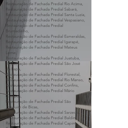
Restauração de Fachada Predial Ribeirão
das Neves,
Restauração de Fachada Predial Rio Acima,
Restauração de Fachada Predial Sabará,
Restauração de Fachada Predial Santa Luzia,
Restauração de Fachada Predial Vespasiano,
Restauração de Fachada Predial
Brumadinho,
Restauração de Fachada Predial Esmeraldas,
Restauração de Fachada Predial Igarapé,
Restauração de Fachada Predial Mateus
Leme,
Restauração de Fachada Predial Juatuba,
Restauração de Fachada Predial São José
da Lapa,
Restauração de Fachada Predial Florestal,
Restauração de Fachada Predial Rio Manso,
Restauração de Fachada Predial Confins,
Restauração de Fachada Predial Mário
Campos,
Restauração de Fachada Predial São
Joaquim de Bicas,
Restauração de Fachada Predial Sarzedo,
Restauração de Fachada Predial Baldim,