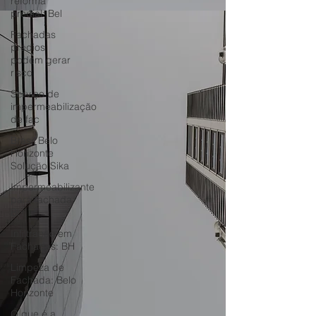
reforma
predial: Bel
Fachadas
prédios
podem gerar
risco
Serviço de
impermeabilização
de fac
Brasil Belo
Horizonte
Solução Sika
Impermeabilizante
para fachada
BH
Infiltração em
Fachadas: BH
Limpeza de
Fachada: Belo
Horizonte
O que é a