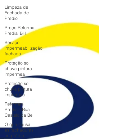
Limpeza de
Fachada de
Prédio
Preço Reforma
Predial BH
Serviço
impermeabilização
fachada
Proteção sol
chuva pintura
impermea
Proteção sol
chuva pintura
impermea
Reformas
Prediais Rua
Castelo da Be
O que causa
as rachaduras
no prédio