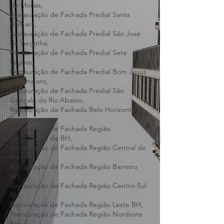
Minas,
Restauração de Fachada Predial Prudente
de Morais,
Restauração de Fachada Predial Santa
Bárbara,
Restauração de Fachada Predial São José
da Varginha,
Restauração de Fachada Predial Sete
Lagoas,
Restauração de Fachada Predial Bom Jesus
do Amparo,
Restauração de Fachada Predial São
Gonçalo do Rio Abaixo,
Restauração de Fachada Belo Horizonte e
Contagem
Restauração de Fachada Região
Hipercentro de BH,
Restauração de Fachada Região Central de
BH,
Restauração de Fachada Região Barreiro
BH,
Restauração de Fachada Região Centro-Sul
BH,
Restauração de Fachada Região Leste BH,