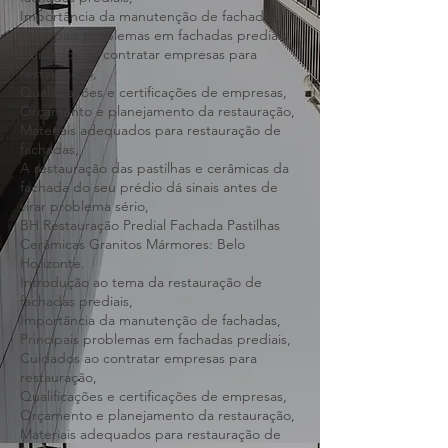
Introdução ao tema da restauração de
fachadas prediais,
Importância da manutenção de fachadas,
Principais problemas em fachadas prediais,
Cuidados ao contratar empresas para
restauração,
Qualificações e certificações de empresas,
Orçamento e planejamento da restauração,
Materiais adequados para restauração de
fachadas,
A restauração das pastilhas e cerâmicas da
fachada do seu prédio dá sinais antes de
virar problema sério,
BH Restauração Predial Fachada Pastilhas
Cerâmicas Granitos Mármores: Belo
Horizonte.
Introdução ao tema da restauração de
fachadas prediais,
Importância da manutenção de fachadas,
Principais problemas em fachadas prediais,
Cuidados ao contratar empresas para
restauração,
Qualificações e certificações de empresas,
Orçamento e planejamento da restauração,