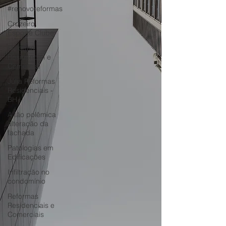
#renovoreformas
Cruzeiro
Esporte Clube
Reforma
Residencial e
Comercial
Júlia Reformas
Residenciais -
BH
A tão polêmica
alteração da
fachada
Patologias em
Edificações
Infiltração no
condomínio
Reformas
Residenciais e
Comerciais