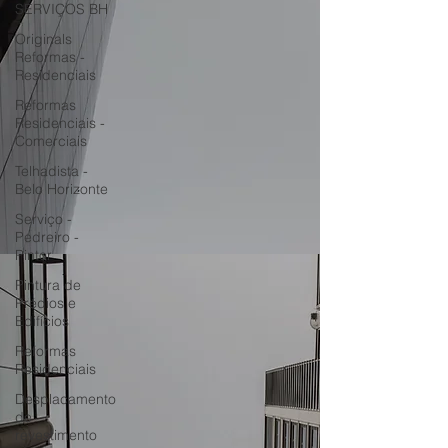
SERVIÇOS BH
Originals
Reformas -
Residenciais
Reformas
Residenciais -
Comerciais
Telhadista -
Belo Horizonte
Serviço -
Pedreiro -
Pintor
Pintura de
Prédios e
Edifícios
Reformas
Residenciais
Desplacamento
de
revestimento