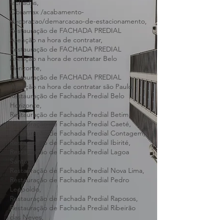
Materiais adequados para restauração de
fachadas,
Obramax /acabamento-
decoracao/demarcacao-de-estacionamento,
Restauração de FACHADA PREDIAL
Atenção na hora de contratar,
Restauração de FACHADA PREDIAL
Atenção na hora de contratar Belo
Horizonte,
Restauração de FACHADA PREDIAL
Atenção na hora de contratar são Paulo,
Restauração de Fachada Predial Belo
Horizonte,
Restauração de Fachada Predial Betim,
Restauração de Fachada Predial Caeté,
Restauração de Fachada Predial Contagem,
Restauração de Fachada Predial Ibirité,
Restauração de Fachada Predial Lagoa
Santa,
Restauração de Fachada Predial Nova Lima,
Restauração de Fachada Predial Pedro
Leopoldo,
Restauração de Fachada Predial Raposos,