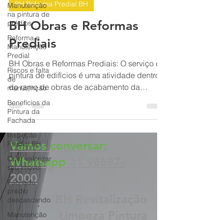
20 de dez. de 2023
14 min de leitura
Manutenção
na pintura de
BH Reforma Predial BH
prédios
Reforma e
BH Obras e Reformas
Manutenção
Predial
Prediais
Riscos e falta
BH Obras e Reformas Prediais: O serviço de
de
manutenção
pintura de edifícios é uma atividade dentro
do ramo de obras de acabamento da
Benefícios da
Pintura da
construção. Reforma
Fachada
Inspeção
Predial BH
Quer valorizar
Vamos conversar:
seu imóvel
Whatsapp
31 98687-
Fachada
prédio
2000
descascando
BH Revitalização
Manutenção