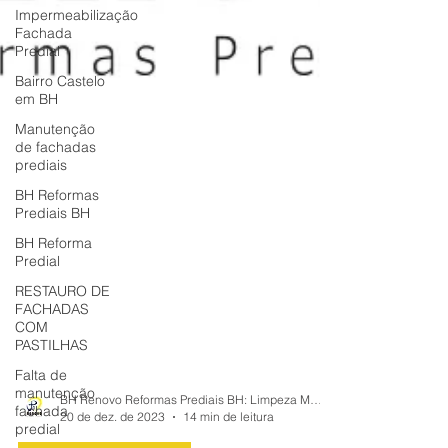
Impermeabilização
Fachada
Predial
Bairro Castelo
em BH
Manutenção
de fachadas
prediais
BH Reformas
Prediais BH
BH Reforma
Predial
RESTAURO DE
FACHADAS
COM
PASTILHAS
Falta de
manutenção
fachada
predial
BH Renovo Reformas Prediais BH: Limpeza Manutenção Predial Fachada