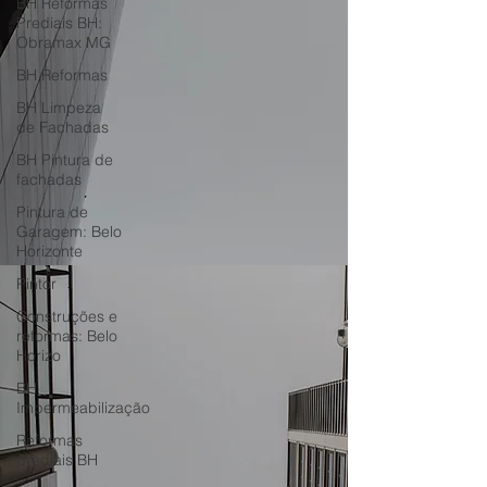
BH Reformas
Prediais BH:
Obramax MG
BH Reformas
BH Limpeza
de Fachadas
BH Pintura de
fachadas
Pintura de
Garagem: Belo
Horizonte
Pintor
Construções e
reformas: Belo
Horizo
BH
Impermeabilização
Reformas
prediais BH