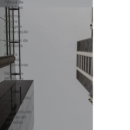
Pintura de
Fachadas
Reforma
Pintura
Garagem
Demarcação
Lavagem de
Fachadas
Pintura
Fachada
Corporativas
Reforma e
Pintura de
Garagens
Reformas
Prediais - São
Paulo - SP
Tratamento de
Fissuras em
Fachadas