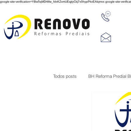
google-site-verification=YBw5qMDrWw_fdxKZxmUEqjtyCkj7v0hypPkvEAbjmvs
google-site-veri
31 347
reno
Rua J
Cep 3
Todos posts
BH Reforma Predial 
Limpeza de Fachada de Prédio
Construções
Serviço de imp