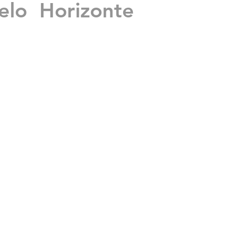
lo Horizonte
mas
is