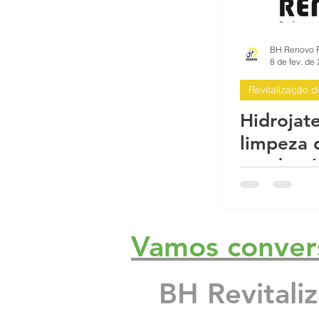
Impermeabilizante para fachada d
8 de fev. de
Revitalização 
O que é a fachada do prédio? A f
Hidrojat
limpeza 
Proteção sol chuva pintura imper
condomí
Reformas Prediais Rua Castelo d
Vamos conver
Reforma e pintura de garagem de
BH Revitali