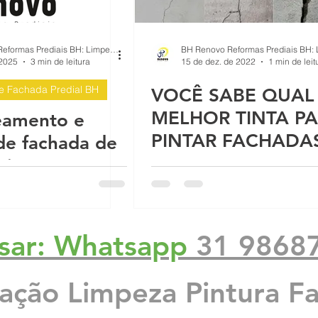
e p
Infiltração em Fachadas: Passo a Pa
BH Renovo Reformas Prediais BH: Limpeza Manutenção Predial Fachada
 2025
3 min de leitura
15 de dez. de 2022
1 min de leit
de Fachada Predial BH
VOCÊ SABE QUAL 
ach
Reforma de Fachada Predial: Passo a
MELHOR TINTA P
eamento e
PINTAR FACHADA
de fachada de
mea
Proteção sol chuva pintura impermea
nio
a Be
O que causa as rachaduras no prédio
sar: Whatsapp
31 9868
 con
Reformas Prédios
Qual é a melhor época para pintar
zação Limpeza Pintura F