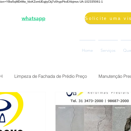
fication=YBw5qMDrWw_fdxKZxmUEqjtyCkj7v0hypPkvEAbjmvs
UA-102335061-1
3-2000 |
whatsapp
98687-2000
volimpeza@gmail.com
oão Ramalho, 73, Glória
Home
Serviços
Que
0880-310, Belo Horizonte, MG
BH
Limpeza de Fachada de Prédio Preço
Manutenção Pred
Preço Reforma Predial BH
Serviço impermeabilização fach
ermeabilização de fac
Brasil Belo Horizonte Solução Sika