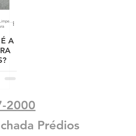
BH Renovo Reformas Prediais BH: Limpeza Manutenção Predial Fachada
ura
É A
ARA
S?
7-2000
 a
achada Prédios