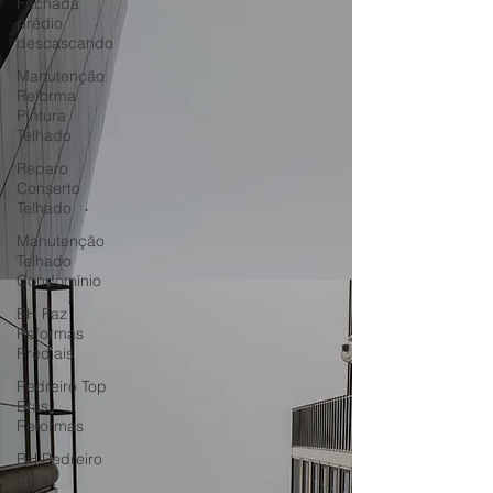
Fachada
prédio
descascando
Manutenção
Reforma
Pintura
Telhado
Reparo
Conserto
Telhado
Manutenção
Telhado
Condomínio
BH Faz
Reformas
Prediais
Pedreiro Top
Brasil
Reformas
BH Pedreiro
para