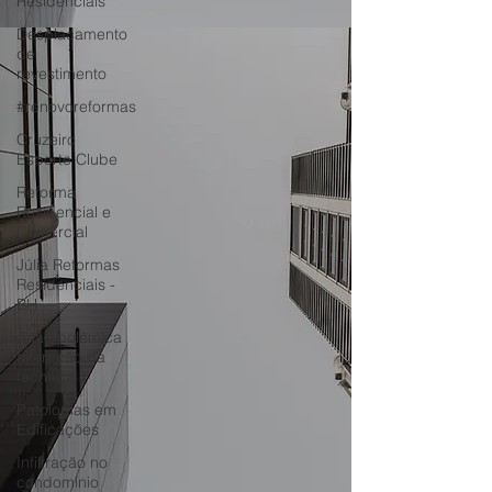
Residenciais
Desplacamento
de
revestimento
#renovoreformas
Cruzeiro
Esporte Clube
Reforma
Residencial e
Comercial
Júlia Reformas
Residenciais -
BH
A tão polêmica
alteração da
fachada
Patologias em
Edificações
Infiltração no
condomínio