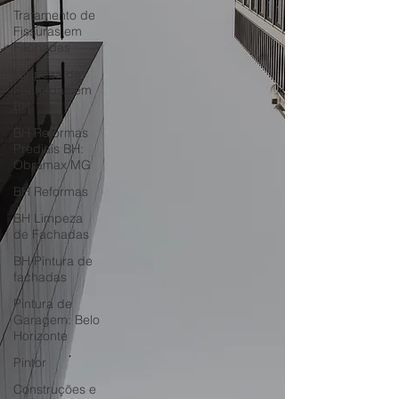
Tratamento de
Fissuras em
Fachadas
Limpeza de
Fachadas em
BH
BH Reformas
Prediais BH:
Obramax MG
BH Reformas
BH Limpeza
de Fachadas
BH Pintura de
fachadas
Pintura de
Garagem: Belo
Horizonte
Pintor
Construções e