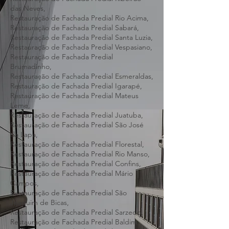
Restauração de Fachada Predial Raposos,
Restauração de Fachada Predial Ribeirão
das Neves,
Restauração de Fachada Predial Rio Acima,
Restauração de Fachada Predial Sabará,
Restauração de Fachada Predial Santa Luzia,
Restauração de Fachada Predial Vespasiano,
Restauração de Fachada Predial
Brumadinho,
Restauração de Fachada Predial Esmeraldas,
Restauração de Fachada Predial Igarapé,
Restauração de Fachada Predial Mateus
Leme,
Restauração de Fachada Predial Juatuba,
Restauração de Fachada Predial São José
da Lapa,
Restauração de Fachada Predial Florestal,
Restauração de Fachada Predial Rio Manso,
Restauração de Fachada Predial Confins,
Restauração de Fachada Predial Mário
Campos,
Restauração de Fachada Predial São
Joaquim de Bicas,