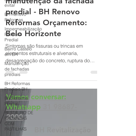
Riscos e falta de
evitar
manutenção da fachada
BH Renovo
Reformas
predial - BH Renovo
Impermeabilização
Reformas Orçamento:
Fachada
Predial
Belo Horizonte
Bairro Castelo
em BH
Sintomas são fissuras ou trincas em
Manutenção
elementos estruturais e alvenaria,
de fachadas
desagregação do concreto, ruptura do
prediais
concreto, carbonatação, corrosão
BH Reformas
Prediais BH
BH Reforma
Predial
Vamos conversar:
RESTAURO DE
Whatsapp
31 98687-
FACHADAS
COM
2000
PASTILHAS