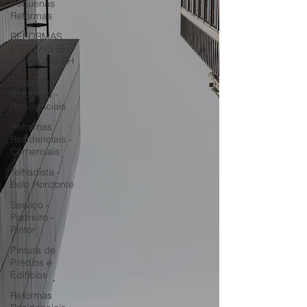
Pequenas
Reformas
REFORMAS
PREDIAIS BH -
SERVIÇOS BH
Originals
Reformas -
Residenciais
Reformas
Residenciais -
Comerciais
Telhadista -
Belo Horizonte
Serviço -
Pedreiro -
Pintor
Pintura de
Prédios e
Edifícios
Reformas