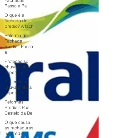
Fachadas:
Passo a Pa
O que é a
fachada do
prédio? A fach
Reforma de
Fachada
Predial: Passo
a
Proteção sol
chuva pintura
impermea
Proteção sol
chuva pintura
impermea
Reformas
Prediais Rua
Castelo da Be
O que causa
as rachaduras
no prédio