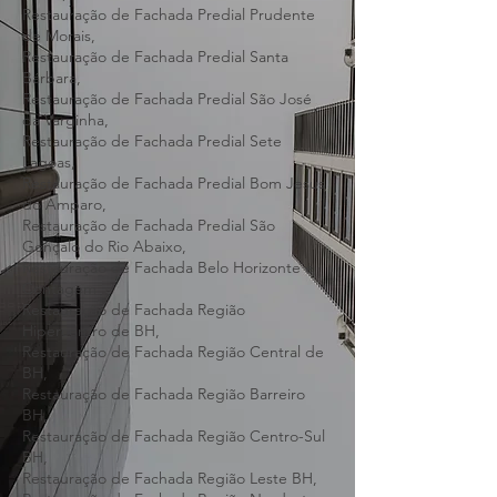
Restauração de Fachada Predial Pará de
Minas,
Restauração de Fachada Predial Prudente
de Morais,
Restauração de Fachada Predial Santa
Bárbara,
Restauração de Fachada Predial São José
da Varginha,
Restauração de Fachada Predial Sete
Lagoas,
Restauração de Fachada Predial Bom Jesus
do Amparo,
Restauração de Fachada Predial São
Gonçalo do Rio Abaixo,
Restauração de Fachada Belo Horizonte e
Contagem
Restauração de Fachada Região
Hipercentro de BH,
Restauração de Fachada Região Central de
BH,
Restauração de Fachada Região Barreiro
BH,
Restauração de Fachada Região Centro-Sul