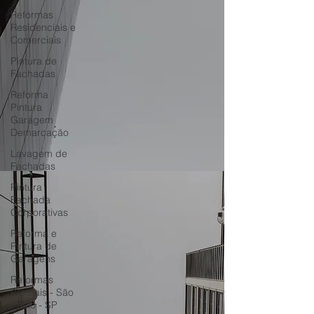
Reformas
Residenciais e
Comerciais
Pintura de
Fachadas
Reforma
Pintura
Garagem
Demarcação
Lavagem de
Fachadas
Pintura
Fachada
Corporativas
Reforma e
Pintura de
Garagens
Reformas
Prediais - São
Paulo - SP