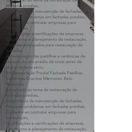
Restauração de fachada predial condomínio
prédios,
Introdução ao tema da restauração de
fachadas prediais,
Importância da manutenção de fachadas,
Principais problemas em fachadas prediais,
Cuidados ao contratar empresas para
restauração,
Qualificações e certificações de empresas,
Orçamento e planejamento da restauração,
Materiais adequados para restauração de
fachadas,
A restauração das pastilhas e cerâmicas da
fachada do seu prédio dá sinais antes de
virar problema sério,
BH Restauração Predial Fachada Pastilhas
Cerâmicas Granitos Mármores: Belo
Horizonte.
Introdução ao tema da restauração de
fachadas prediais,
Importância da manutenção de fachadas,
Principais problemas em fachadas prediais,
Cuidados ao contratar empresas para
restauração,