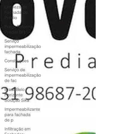
Limpeza de
Fachada de
Prédio
Preço Reforma
Predial BH
Serviço
impermeabilização
fachada
Construções
Serviço de
impermeabilização
de fac
Brasil Belo
Horizonte
Solução Sika
Impermeabilizante
para fachada
de p
Infiltração em