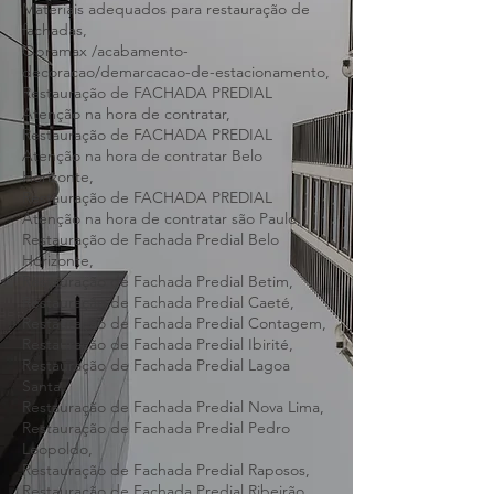
Qualificações e certificações de empresas,
Orçamento e planejamento da restauração,
Materiais adequados para restauração de
fachadas,
Obramax /acabamento-
decoracao/demarcacao-de-estacionamento,
Restauração de FACHADA PREDIAL
Atenção na hora de contratar,
Restauração de FACHADA PREDIAL
Atenção na hora de contratar Belo
Horizonte,
Restauração de FACHADA PREDIAL
Atenção na hora de contratar são Paulo,
Restauração de Fachada Predial Belo
Horizonte,
Restauração de Fachada Predial Betim,
Restauração de Fachada Predial Caeté,
Restauração de Fachada Predial Contagem,
Restauração de Fachada Predial Ibirité,
Restauração de Fachada Predial Lagoa
Santa,
Restauração de Fachada Predial Nova Lima,
Restauração de Fachada Predial Pedro
Leopoldo,