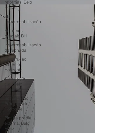
reformas: Belo
Horizo
BH
Impermeabilização
Reformas
prediais BH
Impermeabilização
de fachada
Construção
em Belo
Horizonte
Construção
civil: Belo
Horizonte
Restauração
Predial: Belo
Horizonte
Pintura predial
externa: Belo
Horiz