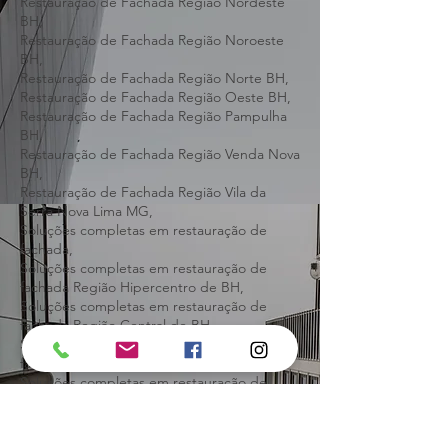
BH,
Restauração de Fachada Região Leste BH,
Restauração de Fachada Região Nordeste
BH,
Restauração de Fachada Região Noroeste
BH,
Restauração de Fachada Região Norte BH,
Restauração de Fachada Região Oeste BH,
Restauração de Fachada Região Pampulha
BH,
Restauração de Fachada Região Venda Nova
BH,
Restauração de Fachada Região Vila da
Serra Nova Lima MG,
Soluções completas em restauração de
fachada,
Soluções completas em restauração de
fachada Região Hipercentro de BH,
Soluções completas em restauração de
fachada Região Central de BH,
Soluções completas em restauração de
fachada Região Barreiro BH,
Soluções completas em restauração de
fachada Região Centro-Sul BH,