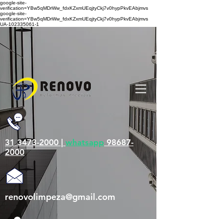
google-site-
verification=YBw5qMDrWw_fdxKZxmUEqjtyCkj7v0hypPkvEAbjmvs
google-site-
verification=YBw5qMDrWw_fdxKZxmUEqjtyCkj7v0hypPkvEAbjmvs
UA-102335061-1
31 3473-2000 |
whatsapp
98687-
2000
renovolimpeza@gmail.com