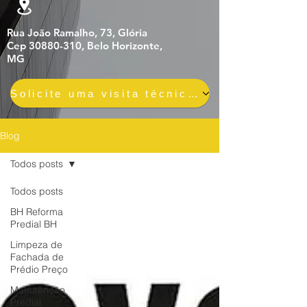
Rua João Ramalho, 73, Glória
Cep 30880-310, Belo Horizonte,
MG
Solicite uma visita técnica gratuita e sem compromisso
Blog
Todos posts
Todos posts
BH Reforma
Predial BH
Limpeza de
Fachada de
Prédio Preço
Manutenção
Predial