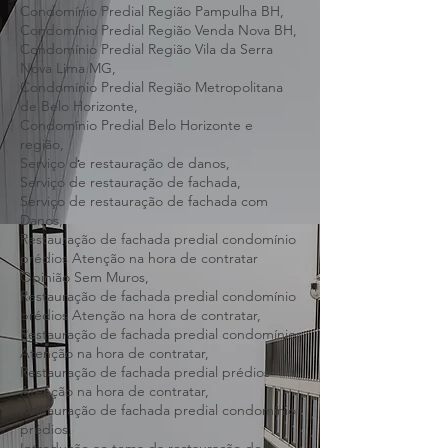
Condomínio Predial Região Norte BH,
Condomínio Predial Região Oeste BH,
Condomínio Predial Região Pampulha BH,
Condomínio Predial Região Venda Nova BH,
Condomínio Predial Região Vila da Serra
Nova Lima MG,
Condomínio Predial Região Metropolitana
de Belo Horizonte,
Condomínio Predial Belo Horizonte e
região,
Serviço de restauração de danos,
Serviço de restauração de fachada,
Serviço de restauração de fachada com
Danos,
Restauração de fachada predial condomínio
prédios Atenção na hora de contratar
Opinião Sem Muros,
Restauração de fachada predial condomínio
prédios Atenção na hora de contratar,
Restauração de fachada predial condomínio
Atenção na hora de contratar,
Restauração de fachada predial prédios
Atenção na hora de contratar,