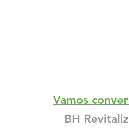
Impermeabilizante para fachada d
O que é a fachada do prédio? A f
Proteção sol chuva pintura imper
Reformas Prediais Rua Castelo d
Vamos conver
Reforma e pintura de garagem de
BH Revitali