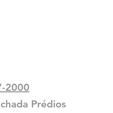
7-2000
 a
achada Prédios