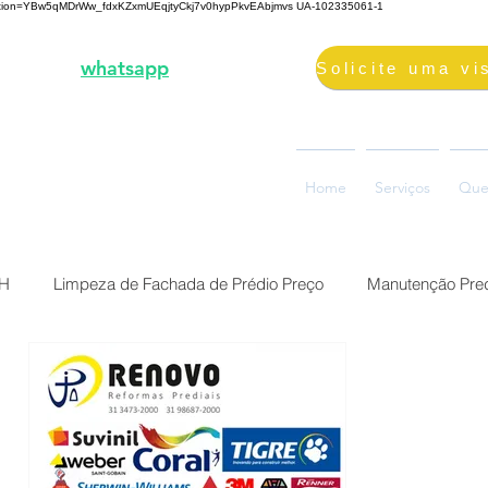
fication=YBw5qMDrWw_fdxKZxmUEqjtyCkj7v0hypPkvEAbjmvs
UA-102335061-1
3-2000 |
whatsapp
98687-2000
volimpeza@gmail.com
oão Ramalho, 73, Glória
Home
Serviços
Que
0880-310, Belo Horizonte, MG
BH
Limpeza de Fachada de Prédio Preço
Manutenção Pred
Preço Reforma Predial BH
Serviço impermeabilização fach
ermeabilização de fac
Brasil Belo Horizonte Solução Sika