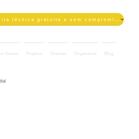
Solicite uma visita técnica gratuita e sem compromisso
m Somos
Projetos
Clientes
Orçamento
Blog
ial
ada