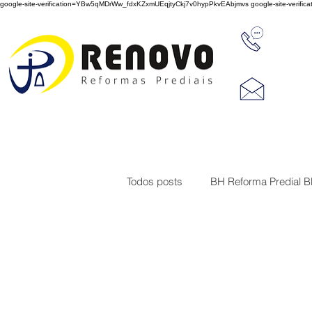
google-site-verification=YBw5qMDrWw_fdxKZxmUEqjtyCkj7v0hypPkvEAbjmvs
google-site-veri
31 347
reno
Rua J
Cep 3
Todos posts
BH Reforma Predial 
Limpeza de Fachada de Prédio
Construções
Serviço de imp