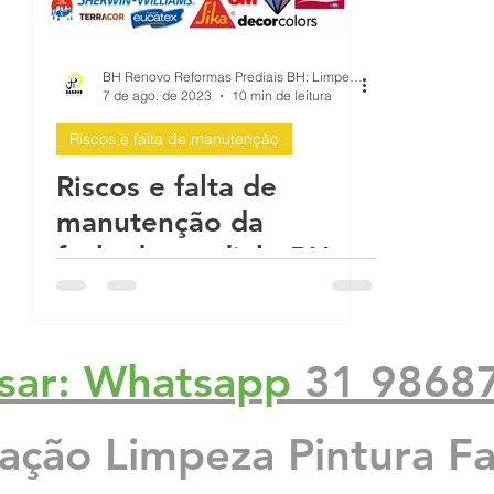
e p
Infiltração em Fachadas: Passo a Pa
BH Renovo Reformas Prediais BH: Limpeza Manutenção Predial Fachada
7 de ago. de 2023
10 min de leitura
Riscos e falta de manutenção
ach
Reforma de Fachada Predial: Passo a
Riscos e falta de
manutenção da
mea
Proteção sol chuva pintura impermea
fachada predial - BH
Renovo Reformas
Orçamento: Belo
a Be
O que causa as rachaduras no prédio
Horizonte
sar: Whatsapp
31 9868
 con
Reformas Prédios
Qual é a melhor época para pintar
zação Limpeza Pintura F