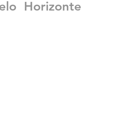
lo Horizonte
mas
is