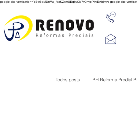
google-site-verification=YBw5qMDrWw_fdxKZxmUEqjtyCkj7v0hypPkvEAbjmvs
google-site-veri
31 347
reno
Rua J
Cep 3
Todos posts
BH Reforma Predial 
Limpeza de Fachada de Prédio
Construções
Serviço de imp