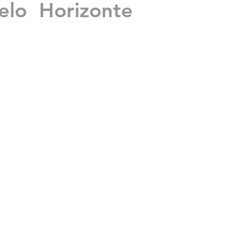
lo Horizonte
mas
is