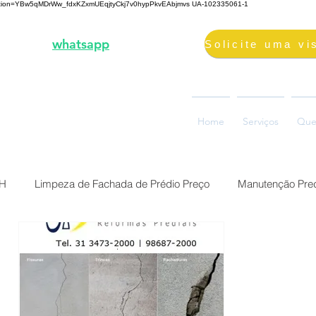
fication=YBw5qMDrWw_fdxKZxmUEqjtyCkj7v0hypPkvEAbjmvs
UA-102335061-1
3-2000 |
whatsapp
98687-2000
volimpeza@gmail.com
oão Ramalho, 73, Glória
Home
Serviços
Que
0880-310, Belo Horizonte, MG
BH
Limpeza de Fachada de Prédio Preço
Manutenção Pred
Preço Reforma Predial BH
Serviço impermeabilização fach
ermeabilização de fac
Brasil Belo Horizonte Solução Sika