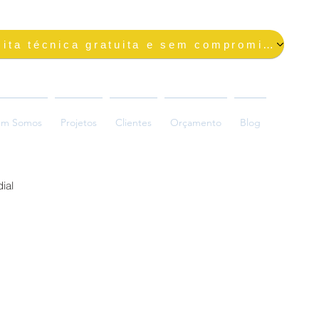
Solicite uma visita técnica gratuita e sem compromisso
m Somos
Projetos
Clientes
Orçamento
Blog
ial
ada