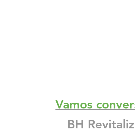
Impermeabilizante para fachada d
O que é a fachada do prédio? A f
Proteção sol chuva pintura imper
Reformas Prediais Rua Castelo d
Vamos conver
Reforma e pintura de garagem de
BH Revitali