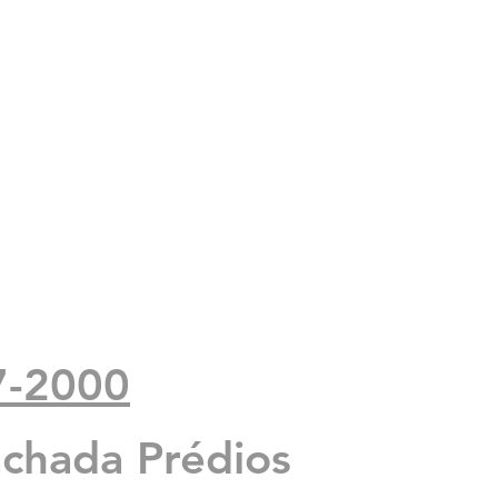
7-2000
 a
achada Prédios