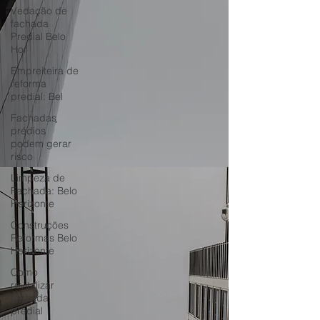
Vedação de
fachada
Predial Belo
Hor
Empreiteira de
reforma
predial: Bel
Fachadas
prédios
podem gerar
risco
Limpeza de
Fachada: Belo
Horizonte
Construções
Reformas Belo
Horizonte
Como
revitalizar
fachada
predial