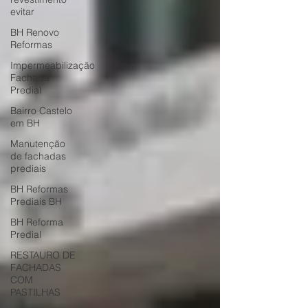
evitar
BH Renovo
Reformas
Impermeabilização
Fachada
Predial
Bairro Castelo
em BH
Manutenção
de fachadas
prediais
BH Reformas
Prediais BH
BH Reforma
Predial
RESTAURO DE
FACHADAS
COM
PASTILHAS