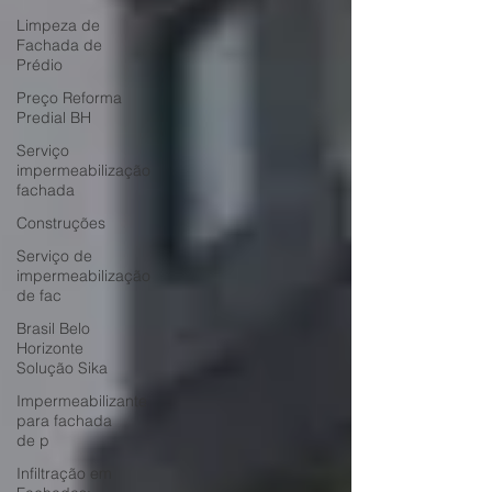
Limpeza de
Fachada de
Prédio
Preço Reforma
Predial BH
Serviço
impermeabilização
fachada
Construções
Serviço de
impermeabilização
de fac
Brasil Belo
Horizonte
Solução Sika
Impermeabilizante
para fachada
de p
Infiltração em