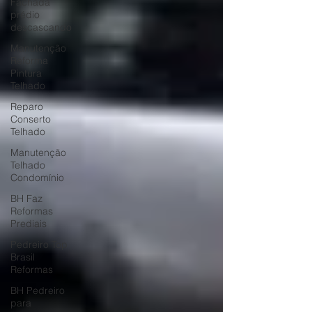
Fachada
prédio
descascando
Manutenção
Reforma
Pintura
Telhado
Reparo
Conserto
Telhado
Manutenção
Telhado
Condomínio
BH Faz
Reformas
Prediais
Pedreiro Top
Brasil
Reformas
BH Pedreiro
para