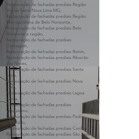
Restauração de fachadas prediais Região
Venda Nova BH,
Restauração de fachadas prediais Região
Vila da Serra Nova Lima MG,
Restauração de fachadas prediais Região
Metropolitana de Belo Horizonte,
Restauração de fachadas prediais Belo
Horizonte e região,
Restauração de fachadas prediais
Contagem,
Restauração de fachadas prediais Betim,
Restauração de fachadas prediais Ribeirão
das Neves,
Restauração de fachadas prediais Santa
Luzia,
Restauração de fachadas prediais Nova
Lima,
Restauração de fachadas prediais Lagoa
Santa,
Restauração de fachadas prediais
Vespasiano,
Restauração de fachadas prediais Pedro
Leopoldo,