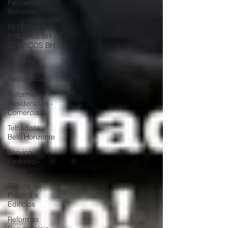
Pequenas
Reformas
REFORMAS
PREDIAIS BH -
SERVIÇOS BH
Originals
Reformas -
Residenciais
Reformas
Residenciais -
Comerciais
Telhadista -
Belo Horizonte
Serviço -
Pedreiro -
Pintor
Pintura de
Prédios e
Edifícios
Reformas