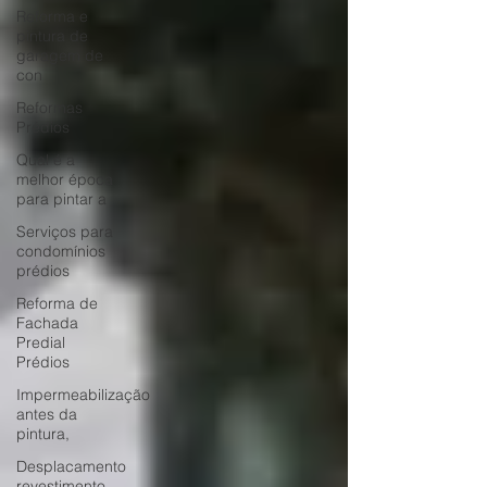
Reforma e
pintura de
garagem de
con
Reformas
Prédios
Qual é a
melhor época
para pintar a
Serviços para
condomínios
prédios
Reforma de
Fachada
Predial
Prédios
Impermeabilização
antes da
pintura,
Desplacamento
revestimento