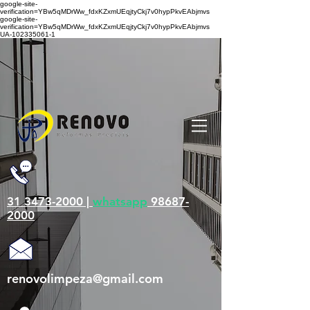
google-site-
verification=YBw5qMDrWw_fdxKZxmUEqjtyCkj7v0hypPkvEAbjmvs
google-site-
verification=YBw5qMDrWw_fdxKZxmUEqjtyCkj7v0hypPkvEAbjmvs
UA-102335061-1
31 3473-2000 |
whatsapp
98687-
2000
renovolimpeza@gmail.com