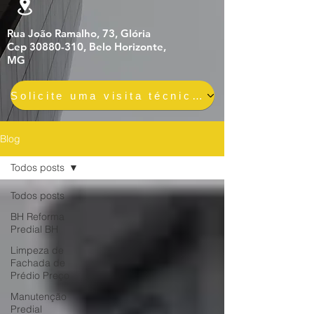
Rua João Ramalho, 73, Glória
Cep 30880-310, Belo Horizonte,
MG
Solicite uma visita técnica gratuita e sem compromisso
Blog
Todos posts
Todos posts
BH Reforma
Predial BH
Limpeza de
Fachada de
Prédio Preço
Manutenção
Predial