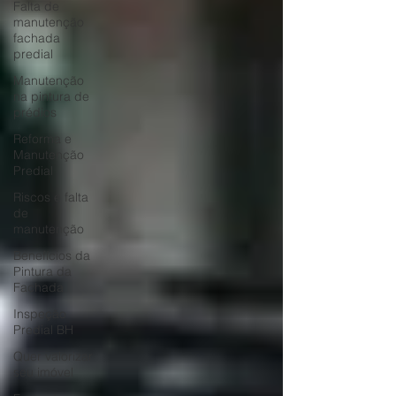
Falta de
manutenção
fachada
predial
Manutenção
na pintura de
prédios
Reforma e
Manutenção
Predial
Riscos e falta
de
manutenção
Benefícios da
Pintura da
Fachada
Inspeção
Predial BH
Quer valorizar
seu imóvel