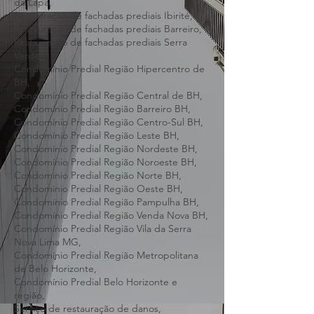
Restauração de fachadas prediais Confins,
Restauração de fachadas prediais São José
da Lapa,
Restauração de fachadas prediais Ibirité,
Restauração de fachadas prediais Barreiro,
Restauração de fachadas prediais Serra
Verde,
Condomínio Predial Região Hipercentro de
BH,
Condomínio Predial Região Central de BH,
Condomínio Predial Região Barreiro BH,
Condomínio Predial Região Centro-Sul BH,
Condomínio Predial Região Leste BH,
Condomínio Predial Região Nordeste BH,
Condomínio Predial Região Noroeste BH,
Condomínio Predial Região Norte BH,
Condomínio Predial Região Oeste BH,
Condomínio Predial Região Pampulha BH,
Condomínio Predial Região Venda Nova BH,
Condomínio Predial Região Vila da Serra
Nova Lima MG,
Condomínio Predial Região Metropolitana
de Belo Horizonte,
Condomínio Predial Belo Horizonte e