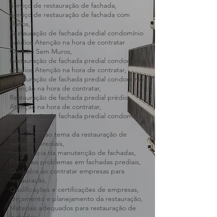
região,
Serviço de restauração de danos,
Serviço de restauração de fachada,
Serviço de restauração de fachada com
Danos,
Restauração de fachada predial condomínio
prédios Atenção na hora de contratar
Opinião Sem Muros,
Restauração de fachada predial condomínio
prédios Atenção na hora de contratar,
Restauração de fachada predial condomínio
Atenção na hora de contratar,
Restauração de fachada predial prédios
Atenção na hora de contratar,
Restauração de fachada predial condomínio
prédios,
Introdução ao tema da restauração de
fachadas prediais,
Importância da manutenção de fachadas,
Principais problemas em fachadas prediais,
Cuidados ao contratar empresas para
restauração,
Qualificações e certificações de empresas,