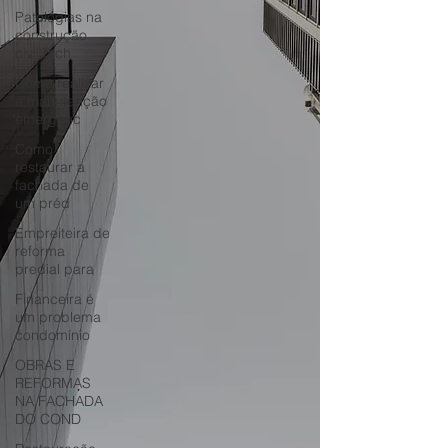
Patologias na
construção
civil fach
Como realizar
a manutenção
emergenc
Como
restaurar a
fachada de
um préd
Empreiteira de
reforma
predial para
Financeira é
um problema
condomínio
OBRAS E
REFORMAS
NA FACHADA
DO COND