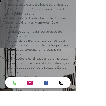
Orçamento e planejamento da restauração,
Materiais adequados para restauração de
fachadas,
A restauração das pastilhas e cerâmicas da
fachada do seu prédio dá sinais antes de
virar problema sério,
BH Restauração Predial Fachada Pastilhas
Cerâmicas Granitos Mármores: Belo
Horizonte.
Introdução ao tema da restauração de
fachadas prediais,
Importância da manutenção de fachadas,
Principais problemas em fachadas prediais,
Cuidados ao contratar empresas para
restauração,
Qualificações e certificações de empresas,
Orçamento e planejamento da restauração,
Materiais adequados para restauração de
fachadas,
Obramax /acabamento-
decoracao/demarcacao-de-estacionamento,
Restauração de FACHADA PREDIAL
Atenção na hora de contratar,
Restauração de FACHADA PREDIAL