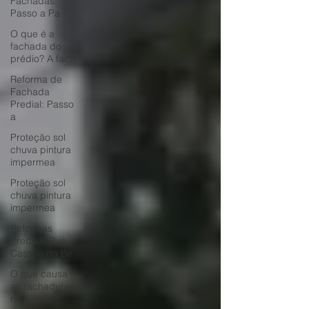
Fachadas:
Passo a Pa
O que é a
fachada do
prédio? A fach
Reforma de
Fachada
Predial: Passo
a
Proteção sol
chuva pintura
impermea
Proteção sol
chuva pintura
impermea
Reformas
Prediais Rua
Castelo da Be
O que causa
as rachaduras
no prédio