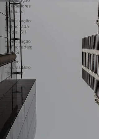
Restauração
de exteriores
fachadas
Revitalização
de Fachada
Predial BH
Revitalização
de Fachadas:
BH MG
Renovo
Pinturas Belo
Horizonte
Pintura
Externa: Belo
Horizonte