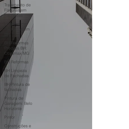
Horizonte
Tratamento de
Fissuras em
Fachadas
Limpeza de
Fachadas em
BH
BH Reformas
Prediais BH:
Obramax MG
BH Reformas
BH Limpeza
de Fachadas
BH Pintura de
fachadas
Pintura de
Garagem: Belo
Horizonte
Pintor
Construções e