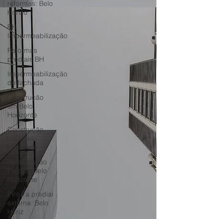
reformas: Belo
Horizo
BH
Impermeabilização
Reformas
prediais BH
Impermeabilização
de fachada
Construção
em Belo
Horizonte
Construção
civil: Belo
Horizonte
Restauração
Predial: Belo
Horizonte
Pintura predial
externa: Belo
Horiz