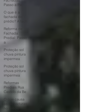
Fachadas:
Passo a Pa
O que é a
fachada do
prédio? A fach
Reforma de
Fachada
Predial: Passo
a
Proteção sol
chuva pintura
impermea
Proteção sol
chuva pintura
impermea
Reformas
Prediais Rua
Castelo da Be
O que causa
as rachaduras
no prédio