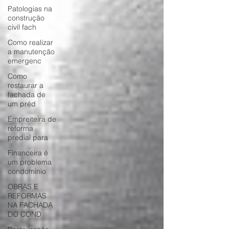
Patologias na
construção
civil fach
Como realizar
a manutenção
emergenc
Como
restaurar a
fachada de
um préd
Empreiteira de
reforma
predial para
Financeira é
um problema
condomínio
OBRAS E
REFORMAS
NA FACHADA
DO COND