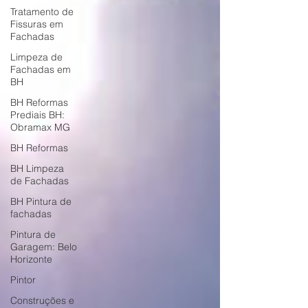
Tratamento de
Fissuras em
Fachadas
Limpeza de
Fachadas em
BH
BH Reformas
Prediais BH:
Obramax MG
BH Reformas
BH Limpeza
de Fachadas
BH Pintura de
fachadas
Pintura de
Garagem: Belo
Horizonte
Pintor
Construções e