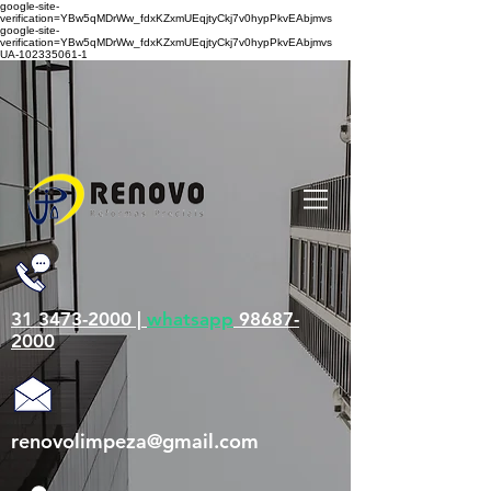
google-site-
verification=YBw5qMDrWw_fdxKZxmUEqjtyCkj7v0hypPkvEAbjmvs
google-site-
verification=YBw5qMDrWw_fdxKZxmUEqjtyCkj7v0hypPkvEAbjmvs
UA-102335061-1
31 3473-2000 |
whatsapp
98687-
2000
renovolimpeza@gmail.com