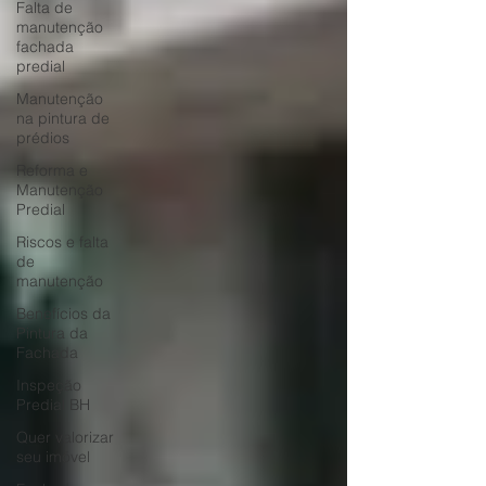
Falta de
manutenção
fachada
predial
Manutenção
na pintura de
prédios
Reforma e
Manutenção
Predial
Riscos e falta
de
manutenção
Benefícios da
Pintura da
Fachada
Inspeção
Predial BH
Quer valorizar
seu imóvel