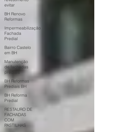
evitar
BH Renovo
Reformas
Impermeabilização
Fachada
Predial
Bairro Castelo
em BH
Manutenção
de fachadas
prediais
BH Reformas
Prediais BH
BH Reforma
Predial
RESTAURO DE
FACHADAS
COM
PASTILHAS