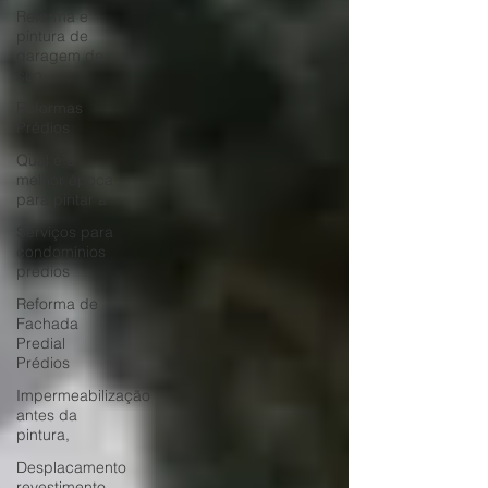
Reforma e
pintura de
garagem de
con
Reformas
Prédios
Qual é a
melhor época
para pintar a
Serviços para
condomínios
prédios
Reforma de
Fachada
Predial
Prédios
Impermeabilização
antes da
pintura,
Desplacamento
revestimento