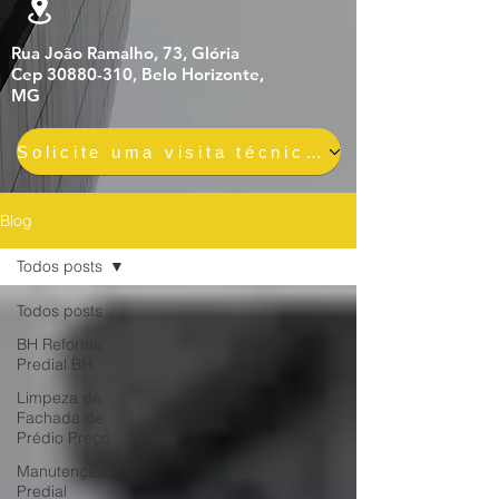
Rua João Ramalho, 73, Glória
Cep 30880-310, Belo Horizonte,
MG
Solicite uma visita técnica gratuita e sem compromisso
Blog
Todos posts
Todos posts
BH Reforma
Predial BH
Limpeza de
Fachada de
Prédio Preço
Manutenção
Predial