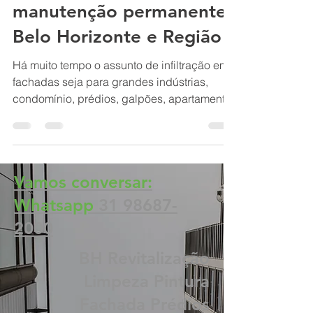
Fachadas de prédios
podem gerar riscos sem
manutenção permanente:
Belo Horizonte e Região
Há muito tempo o assunto de infiltração em
fachadas seja para grandes indústrias,
condomínio, prédios, galpões, apartamento
ou residências
Vamos conversar:
Whatsapp
31 98687-
2000
BH Revitalização