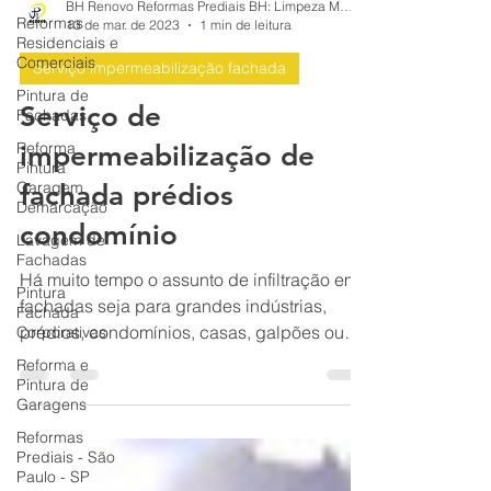
Reformas
Residenciais e
BH Renovo Reformas Prediais BH: Limpeza Manutenção Predial Fachada
13 de mar. de 2023
1 min de leitura
Comerciais
Pintura de
Serviço impermeabilização fachada
Fachadas
Serviço de
Reforma
Pintura
impermeabilização de
Garagem
Demarcação
fachada prédios
Lavagem de
Fachadas
condomínio
Pintura
Fachada
Há muito tempo o assunto de infiltração em
Corporativas
fachadas seja para grandes indústrias,
Reforma e
prédios, condomínios, casas, galpões ou
Pintura de
residências em BH
Garagens
Reformas
Prediais - São
Paulo - SP