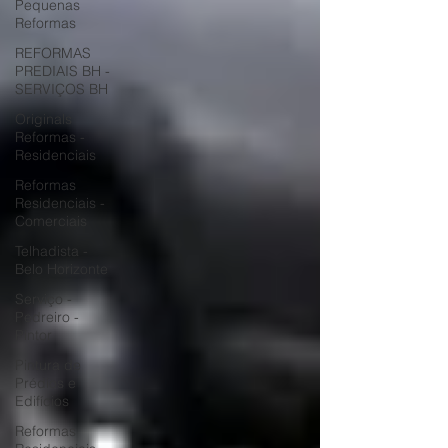
Pequenas
Reformas
REFORMAS
PREDIAIS BH -
SERVIÇOS BH
Originals
Reformas -
Residenciais
Reformas
Residenciais -
Comerciais
Telhadista -
Belo Horizonte
Serviço -
Pedreiro -
Pintor
Pintura de
Prédios e
Edifícios
Reformas