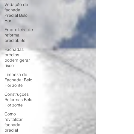
Vedação de
fachada
Predial Belo
Hor
Empreiteira de
reforma
predial: Bel
Fachadas
prédios
podem gerar
risco
Limpeza de
Fachada: Belo
Horizonte
Construções
Reformas Belo
Horizonte
Como
revitalizar
fachada
predial