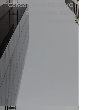
Limpeza Pintura
Fachada Prédios
Condomínios: RENOVO
REFORMAS Belo
Horizonte