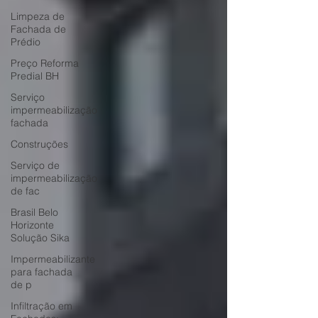
Limpeza de
Fachada de
Prédio
Preço Reforma
Predial BH
Serviço
impermeabilização
fachada
Construções
Serviço de
impermeabilização
de fac
Brasil Belo
Horizonte
Solução Sika
Impermeabilizante
para fachada
de p
Infiltração em