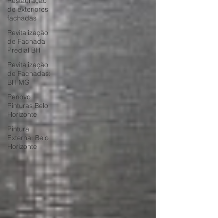
Restauração
de exteriores
fachadas
Revitalização
de Fachada
Predial BH
Revitalização
de Fachadas:
BH MG
Renovo
Pinturas Belo
Horizonte
Pintura
Externa: Belo
Horizonte