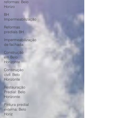
reformas: Belo
Horizo
BH
Impermeabilização
Reformas
prediais BH
Impermeabilização
de fachada
Construção
em Belo
Horizonte
Construção
civil: Belo
Horizonte
Restauração
Predial: Belo
Horizonte
Pintura predial
externa: Belo
Horiz