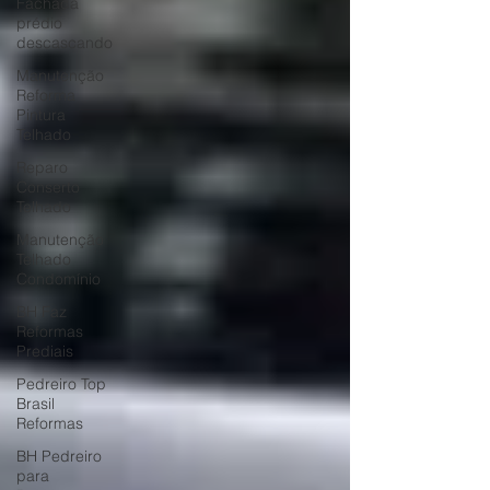
Fachada
prédio
descascando
Manutenção
Reforma
Pintura
Telhado
Reparo
Conserto
Telhado
Manutenção
Telhado
Condomínio
BH Faz
Reformas
Prediais
Pedreiro Top
Brasil
Reformas
BH Pedreiro
para