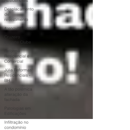
Residenciais
Desplacamento
de
revestimento
#renovoreformas
Cruzeiro
Esporte Clube
Reforma
Residencial e
Comercial
Júlia Reformas
Residenciais -
BH
A tão polêmica
alteração da
fachada
Patologias em
Edificações
Infiltração no
condomínio