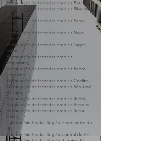
Restauração de fachadas prediais
Contagem,
Restauração de fachadas prediais Betim,
Restauração de fachadas prediais Ribeirão
das Neves,
Restauração de fachadas prediais Santa
Luzia,
Restauração de fachadas prediais Nova
Lima,
Restauração de fachadas prediais Lagoa
Santa,
Restauração de fachadas prediais
Vespasiano,
Restauração de fachadas prediais Pedro
Leopoldo,
Restauração de fachadas prediais Confins,
Restauração de fachadas prediais São José
da Lapa,
Restauração de fachadas prediais Ibirité,
Restauração de fachadas prediais Barreiro,
Restauração de fachadas prediais Serra
Verde,
Condomínio Predial Região Hipercentro de
BH,