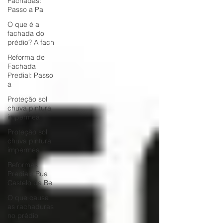
Fachadas:
Passo a Pa
O que é a
fachada do
prédio? A fach
Reforma de
Fachada
Predial: Passo
a
Proteção sol
chuva pintura
impermea
Proteção sol
chuva pintura
impermea
Reformas
Prediais Rua
Castelo da Be
O que causa
as rachaduras
no prédio