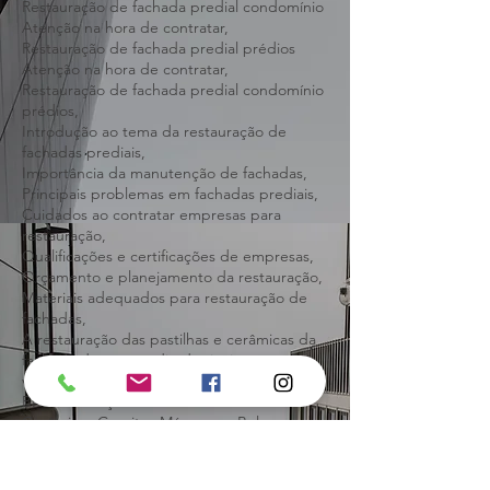
Restauração de fachada predial condomínio
prédios Atenção na hora de contratar,
Restauração de fachada predial condomínio
Atenção na hora de contratar,
Restauração de fachada predial prédios
Atenção na hora de contratar,
Restauração de fachada predial condomínio
prédios,
Introdução ao tema da restauração de
fachadas prediais,
Importância da manutenção de fachadas,
Principais problemas em fachadas prediais,
Cuidados ao contratar empresas para
restauração,
Qualificações e certificações de empresas,
Orçamento e planejamento da restauração,
Materiais adequados para restauração de
fachadas,
A restauração das pastilhas e cerâmicas da
fachada do seu prédio dá sinais antes de
virar problema sério,
BH Restauração Predial Fachada Pastilhas
Cerâmicas Granitos Mármores: Belo
Horizonte.