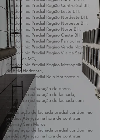
Condomínio Predial Região Central de BH,
Condomínio Predial Região Barreiro BH,
Condomínio Predial Região Centro-Sul BH,
Condomínio Predial Região Leste BH,
Condomínio Predial Região Nordeste BH,
Condomínio Predial Região Noroeste BH,
Condomínio Predial Região Norte BH,
Condomínio Predial Região Oeste BH,
Condomínio Predial Região Pampulha BH,
Condomínio Predial Região Venda Nova BH,
Condomínio Predial Região Vila da Serra
Nova Lima MG,
Condomínio Predial Região Metropolitana
de Belo Horizonte,
Condomínio Predial Belo Horizonte e
região,
Serviço de restauração de danos,
Serviço de restauração de fachada,
Serviço de restauração de fachada com
Danos,
Restauração de fachada predial condomínio
prédios Atenção na hora de contratar
Opinião Sem Muros,