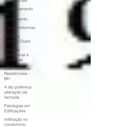
Residenciais
Desplacamento
de
revestimento
#renovoreformas
Cruzeiro
Esporte Clube
Reforma
Residencial e
Comercial
Júlia Reformas
Residenciais -
BH
A tão polêmica
alteração da
fachada
Patologias em
Edificações
Infiltração no
condomínio