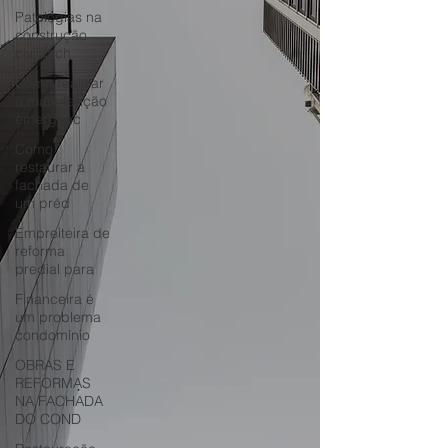
Patologias na
construção
civil fach
Como realizar
a manutenção
emergenc
Como
restaurar a
fachada de
um préd
Empreiteira de
reforma
predial para
Financeira é
um problema
condomínio
OBRAS E
REFORMAS
NA FACHADA
DO COND