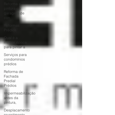
Reforma e
pintura de
garagem de
con
Reformas
Prédios
Qual é a
melhor época
para pintar a
Serviços para
condomínios
prédios
Reforma de
Fachada
Predial
Prédios
Impermeabilização
antes da
pintura,
Desplacamento
revestimento