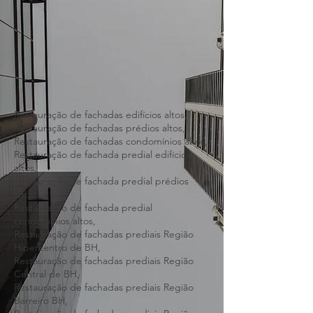
Restauração de fachadas edifícios altos,
Restauração de fachadas prédios altos,
Restauração de fachadas condomínios altos,
Restauração de fachada predial edifícios
altos,
Restauração de fachada predial prédios
altos,
Restauração de fachada predial
condomínios altos,
Restauração de fachadas prediais Região
Hipercentro de BH,
Restauração de fachadas prediais Região
Central de BH,
Restauração de fachadas prediais Região