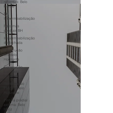
reformas: Belo
Horizo
BH
Impermeabilização
Reformas
prediais BH
Impermeabilização
de fachada
Construção
em Belo
Horizonte
Construção
civil: Belo
Horizonte
Restauração
Predial: Belo
Horizonte
Pintura predial
externa: Belo
Horiz