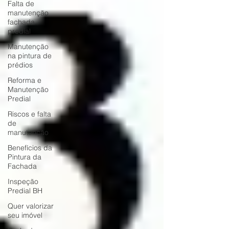
Falta de
manutenção
fachada
predial
Manutenção
na pintura de
prédios
Reforma e
Manutenção
Predial
Riscos e falta
de
manutenção
Benefícios da
Pintura da
Fachada
Inspeção
Predial BH
Quer valorizar
seu imóvel