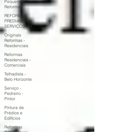
Pequenas
Reformas
REFORMAS
PREDIAIS BH -
SERVIÇOS BH
Originals
Reformas -
Residenciais
Reformas
Residenciais -
Comerciais
Telhadista -
Belo Horizonte
Serviço -
Pedreiro -
Pintor
Pintura de
Prédios e
Edifícios
Reformas