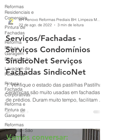
Reformas
Residenciais e
Comerciais
Pintura de
BH Renovo Reformas Prediais BH: Limpeza Manutenção Predial Fachada
Fachadas
22 de ago. de 2022
3 min de leitura
Reforma
Serviços/Fachadas -
Pintura
Garagem
Serviços Condomínios
Demarcação
Lavagem de
SíndicoNet Serviços
Fachadas
Fachadas SindicoNet
Pintura
Fachada
Corporativas
1. Verifique o estado das pastilhas Pastilhas
cerâmicas são muito usadas em fachadas
Reforma e
Pintura de
de prédios. Duram muito tempo, facilitam a
Garagens
limpeza,...
Reformas
Prediais - São
Paulo - SP