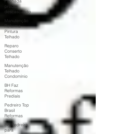
Fachada
prédio
descascando
Manutenção
Reforma
Pintura
Telhado
Reparo
Conserto
Telhado
Manutenção
Telhado
Condomínio
BH Faz
Reformas
Prediais
Pedreiro Top
Brasil
Reformas
BH Pedreiro
para