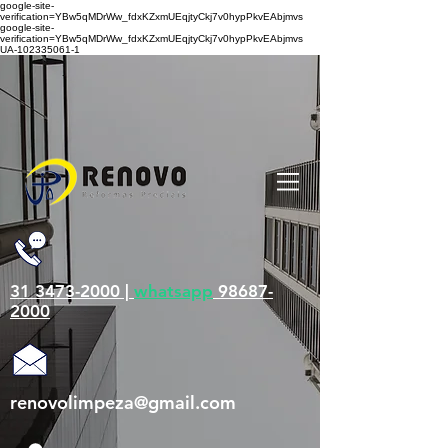
google-site-
verification=YBw5qMDrWw_fdxKZxmUEqjtyCkj7v0hypPkvEAbjmvs
google-site-
verification=YBw5qMDrWw_fdxKZxmUEqjtyCkj7v0hypPkvEAbjmvs
UA-102335061-1
31 3473-2000 |
whatsapp
98687-
2000
renovolimpeza@gmail.com