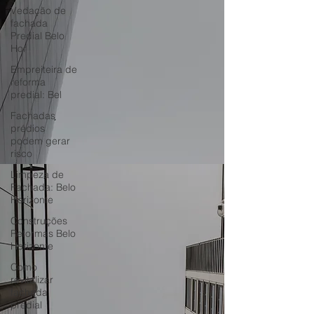
Vedação de
fachada
Predial Belo
Hor
Empreiteira de
reforma
predial: Bel
Fachadas
prédios
podem gerar
risco
Limpeza de
Fachada: Belo
Horizonte
Construções
Reformas Belo
Horizonte
Como
revitalizar
fachada
predial