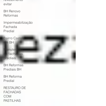
evitar
BH Renovo
Reformas
Impermeabilização
Fachada
Predial
Bairro Castelo
em BH
Manutenção
de fachadas
prediais
BH Reformas
Prediais BH
BH Reforma
Predial
RESTAURO DE
FACHADAS
COM
PASTILHAS