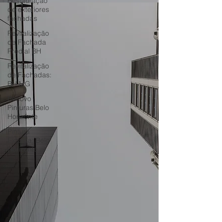
Restauração
de exteriores
fachadas
Revitalização
de Fachada
Predial BH
Revitalização
de Fachadas:
BH MG
Renovo
Pinturas Belo
Horizonte
Pintura
Externa: Belo
Horizonte