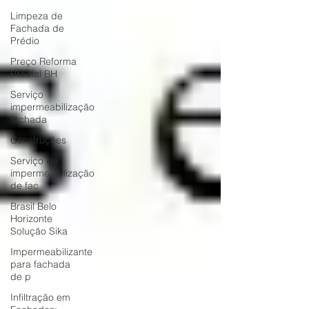
Limpeza de
Fachada de
Prédio
Preço Reforma
Predial BH
Serviço
impermeabilização
fachada
Construções
Serviço de
impermeabilização
de fac
Brasil Belo
Horizonte
Solução Sika
Impermeabilizante
para fachada
de p
Infiltração em