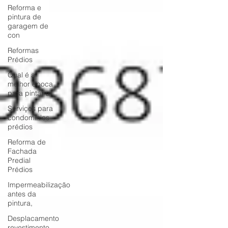
Reforma e
pintura de
garagem de
con
Reformas
Prédios
Qual é a
melhor época
para pintar a
Serviços para
condomínios
prédios
Reforma de
Fachada
Predial
Prédios
Impermeabilização
antes da
pintura,
Desplacamento
revestimento