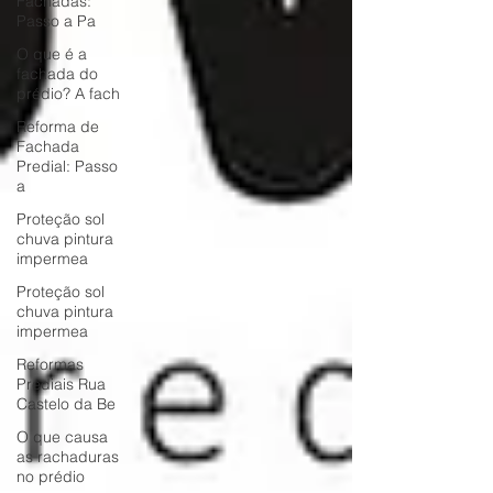
Fachadas:
Passo a Pa
O que é a
fachada do
prédio? A fach
Reforma de
Fachada
Predial: Passo
a
Proteção sol
chuva pintura
impermea
Proteção sol
chuva pintura
impermea
Reformas
Prediais Rua
Castelo da Be
O que causa
as rachaduras
no prédio