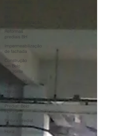
reformas: Belo
Horizo
BH
Impermeabilização
Reformas
prediais BH
Impermeabilização
de fachada
Construção
em Belo
Horizonte
Construção
civil: Belo
Horizonte
Restauração
Predial: Belo
Horizonte
Pintura predial
externa: Belo
Horiz