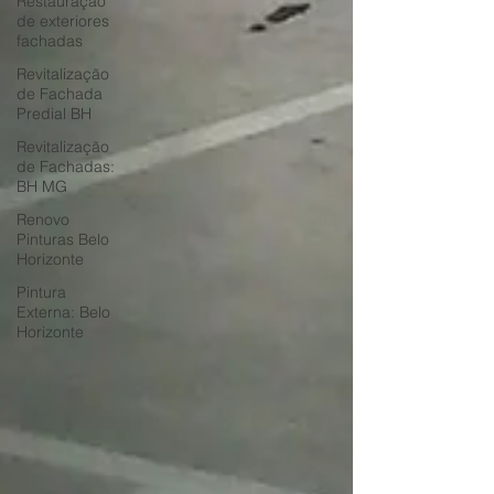
Restauração
de exteriores
fachadas
Revitalização
de Fachada
Predial BH
Revitalização
de Fachadas:
BH MG
Renovo
Pinturas Belo
Horizonte
Pintura
Externa: Belo
Horizonte