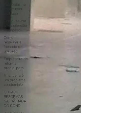
Patologias na
construção
civil fach
Como realizar
a manutenção
emergenc
Como
restaurar a
fachada de
um préd
Empreiteira de
reforma
predial para
Financeira é
um problema
condomínio
OBRAS E
REFORMAS
NA FACHADA
DO COND