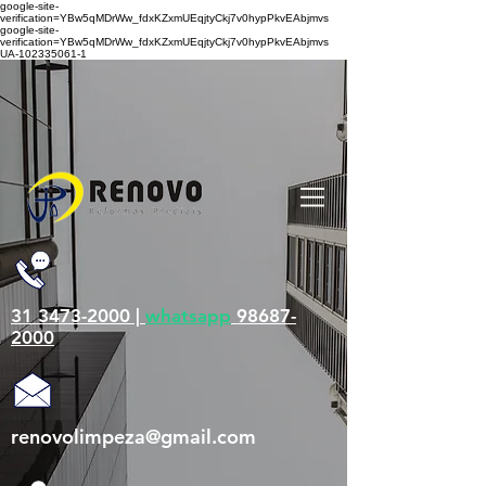
google-site-
verification=YBw5qMDrWw_fdxKZxmUEqjtyCkj7v0hypPkvEAbjmvs
google-site-
verification=YBw5qMDrWw_fdxKZxmUEqjtyCkj7v0hypPkvEAbjmvs
UA-102335061-1
31 3473-2000 |
whatsapp
98687-
2000
renovolimpeza@gmail.com