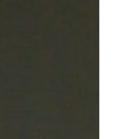
Tratamento de
Fissuras em
Fachadas
Limpeza de
Fachadas em
BH
BH Reformas
Prediais BH:
Obramax MG
BH Reformas
BH Limpeza
de Fachadas
BH Pintura de
fachadas
Pintura de
Garagem: Belo
Horizonte
Pintor
Construções e