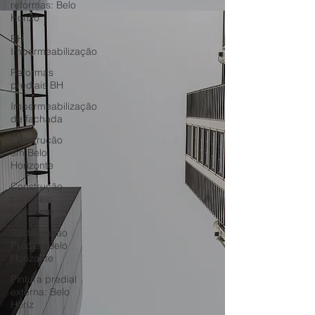
reformas: Belo
Horizo
BH
Impermeabilização
Reformas
prediais BH
Impermeabilização
de fachada
Construção
em Belo
Horizonte
Construção
civil: Belo
Horizonte
Restauração
Predial: Belo
Horizonte
Pintura predial
externa: Belo
Horiz