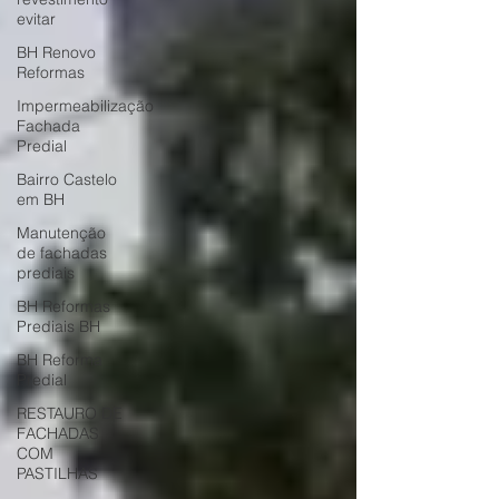
evitar
BH Renovo
Reformas
Impermeabilização
Fachada
Predial
Bairro Castelo
em BH
Manutenção
de fachadas
prediais
BH Reformas
Prediais BH
BH Reforma
Predial
RESTAURO DE
FACHADAS
COM
PASTILHAS