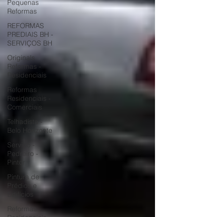
Pequenas
Reformas
REFORMAS
PREDIAIS BH -
SERVIÇOS BH
Originals
Reformas -
Residenciais
Reformas
Residenciais -
Comerciais
Telhadista -
Belo Horizonte
Serviço -
Pedreiro -
Pintor
Pintura de
Prédios e
Edifícios
Reformas