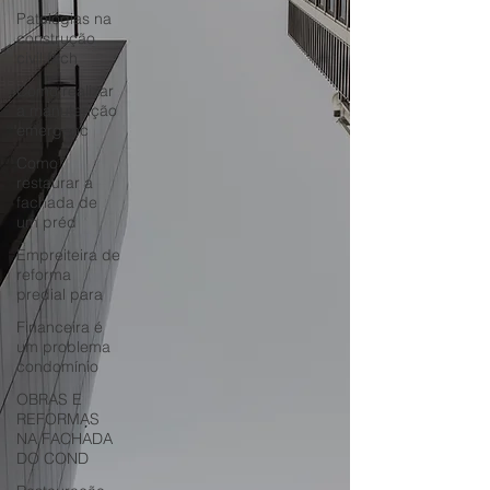
Patologias na
construção
civil fach
Como realizar
a manutenção
emergenc
Como
restaurar a
fachada de
um préd
Empreiteira de
reforma
predial para
Financeira é
um problema
condomínio
OBRAS E
REFORMAS
NA FACHADA
DO COND