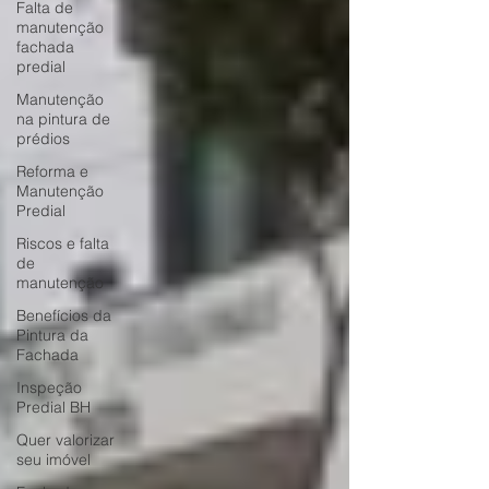
Falta de
manutenção
fachada
predial
Manutenção
na pintura de
prédios
Reforma e
Manutenção
Predial
Riscos e falta
de
manutenção
Benefícios da
Pintura da
Fachada
Inspeção
Predial BH
Quer valorizar
seu imóvel