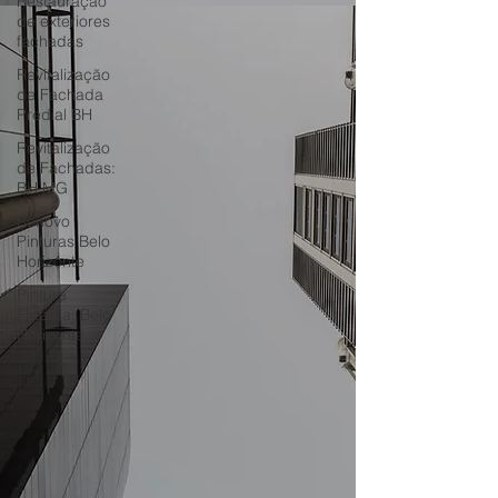
Restauração
de exteriores
fachadas
Revitalização
de Fachada
Predial BH
Revitalização
de Fachadas:
BH MG
Renovo
Pinturas Belo
Horizonte
Pintura
Externa: Belo
Horizonte