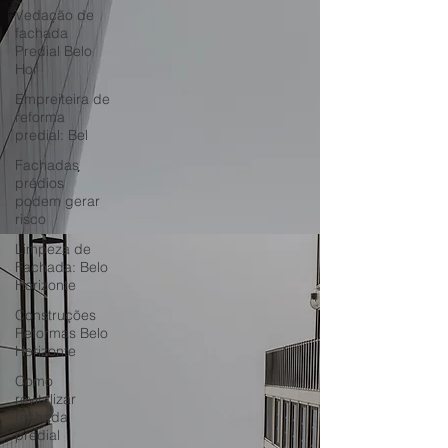
Vedação de
fachada
Predial Belo
Hor
Empreiteira de
reforma
predial: Bel
Fachadas
prédios
podem gerar
risco
Limpeza de
Fachada: Belo
Horizonte
Construções
Reformas Belo
Horizonte
Como
revitalizar
fachada
predial