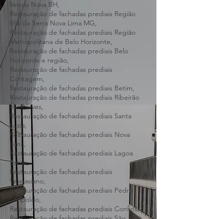
Pampulha BH,
Restauração de fachadas prediais Região
Venda Nova BH,
Restauração de fachadas prediais Região
Vila da Serra Nova Lima MG,
Restauração de fachadas prediais Região
Metropolitana de Belo Horizonte,
Restauração de fachadas prediais Belo
Horizonte e região,
Restauração de fachadas prediais
Contagem,
Restauração de fachadas prediais Betim,
Restauração de fachadas prediais Ribeirão
das Neves,
Restauração de fachadas prediais Santa
Luzia,
Restauração de fachadas prediais Nova
Lima,
Restauração de fachadas prediais Lagoa
Santa,
Restauração de fachadas prediais
Vespasiano,
Restauração de fachadas prediais Pedro
Leopoldo,