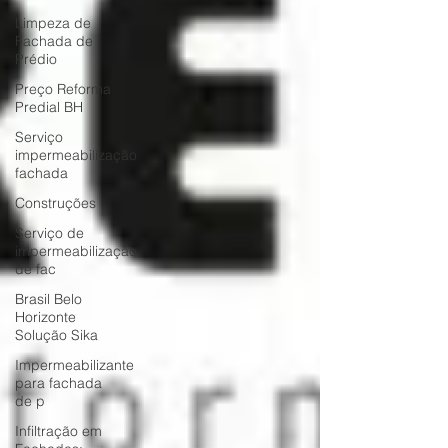
Limpeza de
Fachada de
Prédio
Preço Reforma
Predial BH
Serviço
impermeabilização
fachada
Construções
Serviço de
impermeabilização
de fac
Brasil Belo
Horizonte
Solução Sika
Impermeabilizante
para fachada
de p
Infiltração em