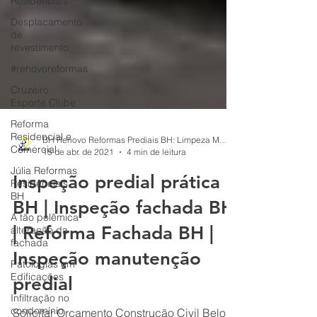
Residenciais
Desplacamento
de
revestimento
#renovoreformas
Cruzeiro
Esporte Clube
Reforma
Residencial e
Comercial
BH Renovo Reformas Prediais BH: Limpeza Manutenção Predial Fachada
Júlia Reformas
15 de abr. de 2021
4 min de leitura
Residenciais -
BH
Inspeção predial prática
A tão polêmica
BH | Inspeção fachada BH
alteração da
fachada
| Reforma Fachada BH |
Patologias em
Edificações
Inspeção manutenção
Infiltração no
predial
condomínio