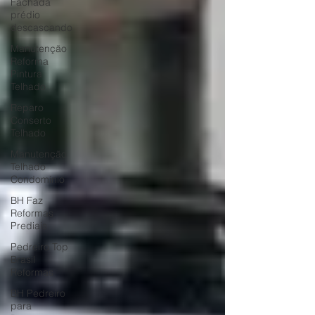
Fachada
prédio
descascando
Manutenção
Reforma
Pintura
Telhado
Reparo
Conserto
Telhado
Manutenção
Telhado
Condomínio
BH Faz
Reformas
Prediais
Pedreiro Top
Brasil
Reformas
BH Pedreiro
para