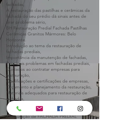
Orçamento e planejamento da restauração,
Materiais adequados para restauração de
fachadas,
A restauração das pastilhas e cerâmicas da
fachada do seu prédio dá sinais antes de
virar problema sério,
BH Restauração Predial Fachada Pastilhas
Cerâmicas Granitos Mármores: Belo
Horizonte.
Introdução ao tema da restauração de
fachadas prediais,
Importância da manutenção de fachadas,
Principais problemas em fachadas prediais,
Cuidados ao contratar empresas para
restauração,
Qualificações e certificações de empresas,
Orçamento e planejamento da restauração,
Materiais adequados para restauração de
fachadas,
Obramax /acabamento-
decoracao/demarcacao-de-estacionamento,
Restauração de FACHADA PREDIAL
Atenção na hora de contratar,
Restauração de FACHADA PREDIAL