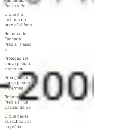
Fachadas:
Passo a Pa
O que é a
fachada do
prédio? A fach
Reforma de
Fachada
Predial: Passo
a
Proteção sol
chuva pintura
impermea
Proteção sol
chuva pintura
impermea
Reformas
Prediais Rua
Castelo da Be
O que causa
as rachaduras
no prédio