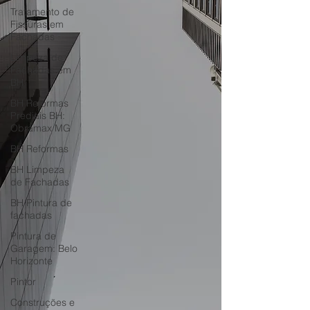
Horizonte
Tratamento de
Fissuras em
Fachadas
Limpeza de
Fachadas em
BH
BH Reformas
Prediais BH:
Obramax MG
BH Reformas
BH Limpeza
de Fachadas
BH Pintura de
fachadas
Pintura de
Garagem: Belo
Horizonte
Pintor
Construções e