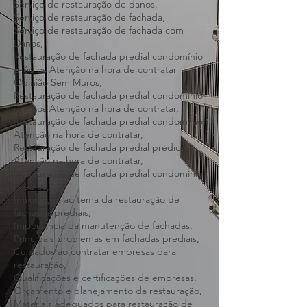
Condomínio Predial Belo Horizonte e
região,
Serviço de restauração de danos,
Serviço de restauração de fachada,
Serviço de restauração de fachada com
Danos,
Restauração de fachada predial condomínio
prédios Atenção na hora de contratar
Opinião Sem Muros,
Restauração de fachada predial condomínio
prédios Atenção na hora de contratar,
Restauração de fachada predial condomínio
Atenção na hora de contratar,
Restauração de fachada predial prédios
Atenção na hora de contratar,
Restauração de fachada predial condomínio
prédios,
Introdução ao tema da restauração de
fachadas prediais,
Importância da manutenção de fachadas,
Principais problemas em fachadas prediais,
Cuidados ao contratar empresas para
restauração,
Qualificações e certificações de empresas,