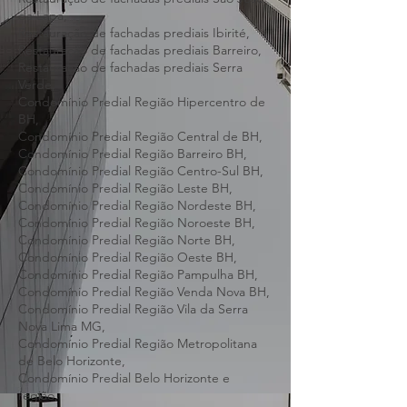
Restauração de fachadas prediais Confins,
Restauração de fachadas prediais São José
da Lapa,
Restauração de fachadas prediais Ibirité,
Restauração de fachadas prediais Barreiro,
Restauração de fachadas prediais Serra
Verde,
Condomínio Predial Região Hipercentro de
BH,
Condomínio Predial Região Central de BH,
Condomínio Predial Região Barreiro BH,
Condomínio Predial Região Centro-Sul BH,
Condomínio Predial Região Leste BH,
Condomínio Predial Região Nordeste BH,
Condomínio Predial Região Noroeste BH,
Condomínio Predial Região Norte BH,
Condomínio Predial Região Oeste BH,
Condomínio Predial Região Pampulha BH,
Condomínio Predial Região Venda Nova BH,
Condomínio Predial Região Vila da Serra
Nova Lima MG,
Condomínio Predial Região Metropolitana
de Belo Horizonte,