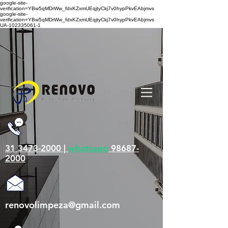
google-site-
verification=YBw5qMDrWw_fdxKZxmUEqjtyCkj7v0hypPkvEAbjmvs
google-site-
verification=YBw5qMDrWw_fdxKZxmUEqjtyCkj7v0hypPkvEAbjmvs
UA-102335061-1
31 3473-2000 |
whatsapp
98687-
2000
renovolimpeza@gmail.com