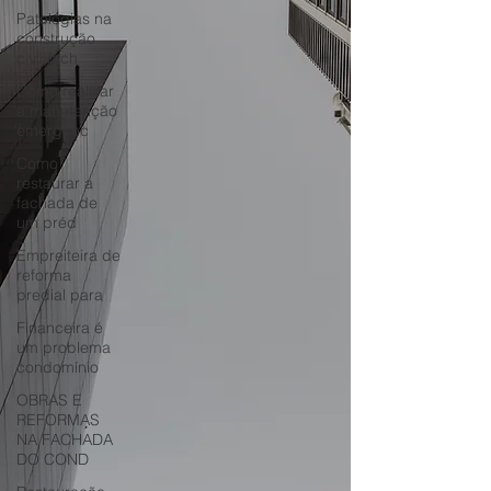
Patologias na
construção
civil fach
Como realizar
a manutenção
emergenc
Como
restaurar a
fachada de
um préd
Empreiteira de
reforma
predial para
Financeira é
um problema
condomínio
OBRAS E
REFORMAS
NA FACHADA
DO COND