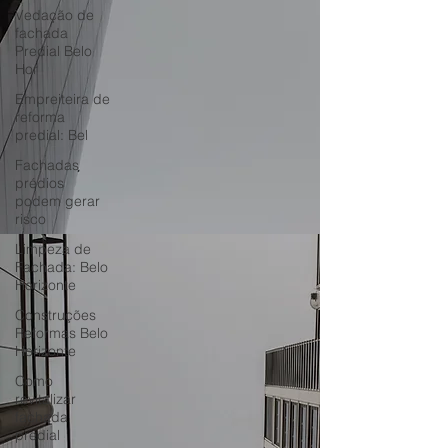
Vedação de
fachada
Predial Belo
Hor
Empreiteira de
reforma
predial: Bel
Fachadas
prédios
podem gerar
risco
Limpeza de
Fachada: Belo
Horizonte
Construções
Reformas Belo
Horizonte
Como
revitalizar
fachada
predial