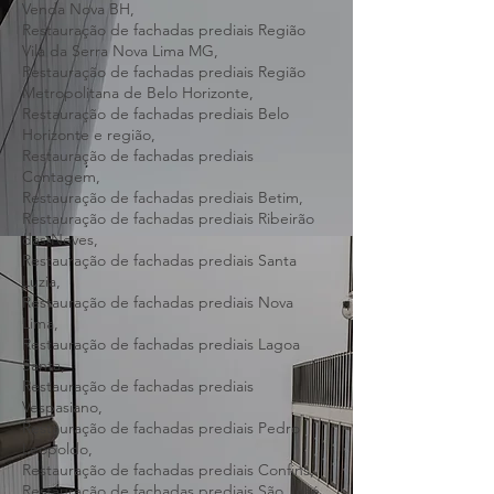
Pampulha BH,
Restauração de fachadas prediais Região
Venda Nova BH,
Restauração de fachadas prediais Região
Vila da Serra Nova Lima MG,
Restauração de fachadas prediais Região
Metropolitana de Belo Horizonte,
Restauração de fachadas prediais Belo
Horizonte e região,
Restauração de fachadas prediais
Contagem,
Restauração de fachadas prediais Betim,
Restauração de fachadas prediais Ribeirão
das Neves,
Restauração de fachadas prediais Santa
Luzia,
Restauração de fachadas prediais Nova
Lima,
Restauração de fachadas prediais Lagoa
Santa,
Restauração de fachadas prediais
Vespasiano,
Restauração de fachadas prediais Pedro
Leopoldo,