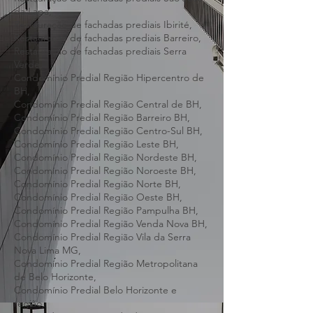
Restauração de fachadas prediais Confins,
Restauração de fachadas prediais São José
da Lapa,
Restauração de fachadas prediais Ibirité,
Restauração de fachadas prediais Barreiro,
Restauração de fachadas prediais Serra
Verde,
Condomínio Predial Região Hipercentro de
BH,
Condomínio Predial Região Central de BH,
Condomínio Predial Região Barreiro BH,
Condomínio Predial Região Centro-Sul BH,
Condomínio Predial Região Leste BH,
Condomínio Predial Região Nordeste BH,
Condomínio Predial Região Noroeste BH,
Condomínio Predial Região Norte BH,
Condomínio Predial Região Oeste BH,
Condomínio Predial Região Pampulha BH,
Condomínio Predial Região Venda Nova BH,
Condomínio Predial Região Vila da Serra
Nova Lima MG,
Condomínio Predial Região Metropolitana
de Belo Horizonte,