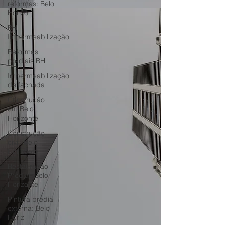
reformas: Belo
Horizo
BH
Impermeabilização
Reformas
prediais BH
Impermeabilização
de fachada
Construção
em Belo
Horizonte
Construção
civil: Belo
Horizonte
Restauração
Predial: Belo
Horizonte
Pintura predial
externa: Belo
Horiz