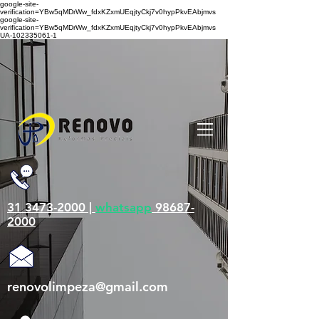
google-site-
verification=YBw5qMDrWw_fdxKZxmUEqjtyCkj7v0hypPkvEAbjmvs
google-site-
verification=YBw5qMDrWw_fdxKZxmUEqjtyCkj7v0hypPkvEAbjmvs
UA-102335061-1
31 3473-2000 |
whatsapp
98687-
2000
renovolimpeza@gmail.com