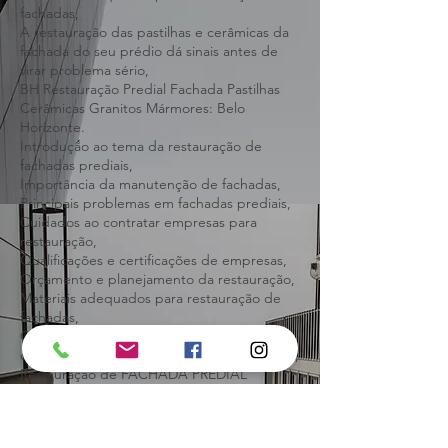
Orçamento e planejamento da restauração,
Materiais adequados para restauração de
fachadas,
A restauração das pastilhas e cerâmicas da
fachada do seu prédio dá sinais antes de
virar problema sério,
BH Restauração Predial Fachada Pastilhas
Cerâmicas Granitos Mármores: Belo
Horizonte.
Introdução ao tema da restauração de
fachadas prediais,
Importância da manutenção de fachadas,
Principais problemas em fachadas prediais,
Cuidados ao contratar empresas para
restauração,
Qualificações e certificações de empresas,
Orçamento e planejamento da restauração,
Materiais adequados para restauração de
fachadas,
Obramax /acabamento-
decoracao/demarcacao-de-estacionamento,
Restauração de FACHADA PREDIAL
Atenção na hora de contratar,