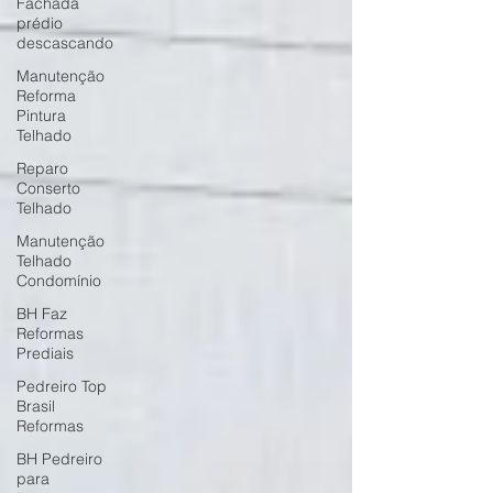
Fachada
prédio
descascando
Manutenção
Reforma
Pintura
Telhado
Reparo
Conserto
Telhado
Manutenção
Telhado
Condomínio
BH Faz
Reformas
Prediais
Pedreiro Top
Brasil
Reformas
BH Pedreiro
para