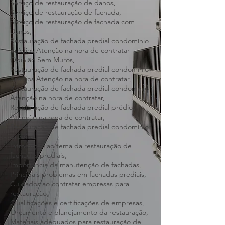
Condomínio Predial Belo Horizonte e
região,
Serviço de restauração de danos,
Serviço de restauração de fachada,
Serviço de restauração de fachada com
Danos,
Restauração de fachada predial condomínio
prédios Atenção na hora de contratar
Opinião Sem Muros,
Restauração de fachada predial condomínio
prédios Atenção na hora de contratar,
Restauração de fachada predial condomínio
Atenção na hora de contratar,
Restauração de fachada predial prédios
Atenção na hora de contratar,
Restauração de fachada predial condomínio
prédios,
Introdução ao tema da restauração de
fachadas prediais,
Importância da manutenção de fachadas,
Principais problemas em fachadas prediais,
Cuidados ao contratar empresas para
restauração,
Qualificações e certificações de empresas,