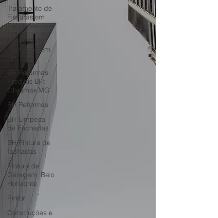
Tratamento de
Horizonte
Fissuras em
Fachadas
Limpeza de
Fachadas em
BH
BH Reformas
Prediais BH:
Obramax MG
BH Reformas
BH Limpeza
de Fachadas
BH Pintura de
fachadas
Pintura de
Garagem: Belo
Horizonte
Pintor
Construções e