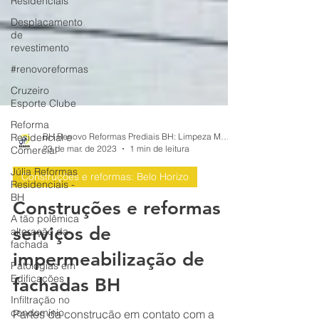
Residenciais
Desplacamento
de
revestimento
#renovoreformas
Cruzeiro
Esporte Clube
Reforma
Residencial e
Comercial
BH Renovo Reformas Prediais BH: Limpeza Manutenção Predial Fachada
Júlia Reformas
23 de mar. de 2023
1 min de leitura
Residenciais -
BH
Construções e reformas: Belo Horizo
A tão polêmica
Construções e reformas
alteração da
fachada
serviços de
Patologias em
Edificações
impermeabilização de
Infiltração no
fachadas BH
condomínio