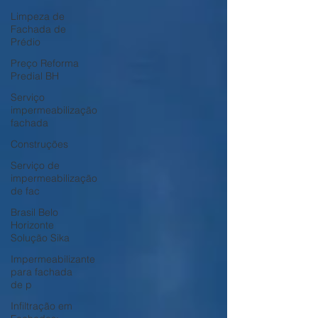
Limpeza de
Fachada de
Prédio
Preço Reforma
Predial BH
Serviço
impermeabilização
fachada
Construções
Serviço de
impermeabilização
de fac
Brasil Belo
Horizonte
Solução Sika
Impermeabilizante
para fachada
de p
Infiltração em