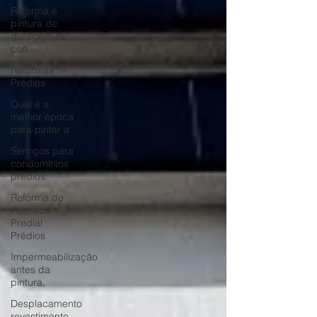
Reforma e
pintura de
garagem de
con
Reformas
Prédios
Qual é a
melhor época
para pintar a
Serviços para
condomínios
prédios
Reforma de
Fachada
Predial
Prédios
Impermeabilização
antes da
pintura,
Desplacamento
revestimento