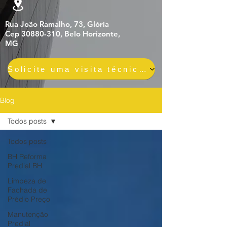
Rua João Ramalho, 73, Glória
Cep 30880-310, Belo Horizonte,
MG
Solicite uma visita técnica gratuita e sem compromisso
Blog
Todos posts
Todos posts
BH Reforma
Predial BH
Limpeza de
Fachada de
Prédio Preço
Manutenção
Predial