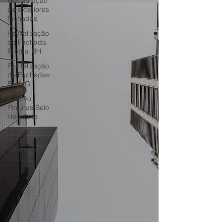
Restauração
de exteriores
fachadas
Revitalização
de Fachada
Predial BH
Revitalização
de Fachadas:
BH MG
Renovo
Pinturas Belo
Horizonte
Pintura
Externa: Belo
Horizonte