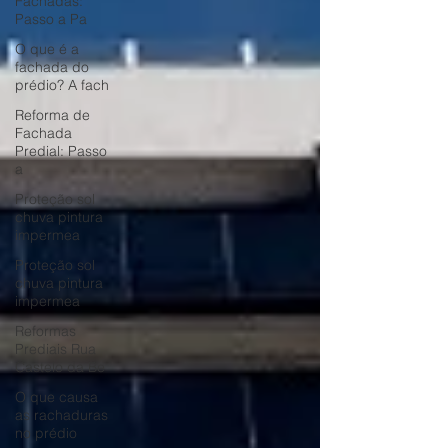
Fachadas:
Passo a Pa
O que é a
fachada do
prédio? A fach
Reforma de
Fachada
Predial: Passo
a
Proteção sol
chuva pintura
impermea
Proteção sol
chuva pintura
impermea
Reformas
Prediais Rua
Castelo da Be
O que causa
as rachaduras
no prédio