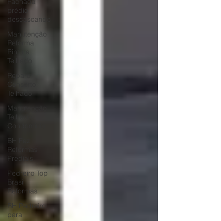
Fachada
prédio
descascando
Manutenção
Reforma
Pintura
Telhado
Reparo
Conserto
Telhado
Manutenção
Telhado
Condomínio
BH Faz
Reformas
Prediais
Pedreiro Top
Brasil
Reformas
BH Pedreiro
para