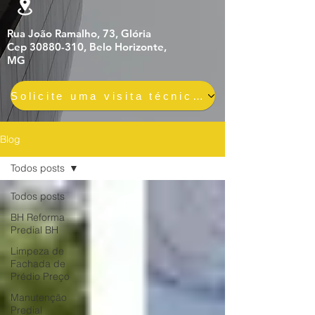
Rua João Ramalho, 73, Glória
Cep 30880-310, Belo Horizonte,
MG
Solicite uma visita técnica gratuita e sem compromisso
Blog
Todos posts
Todos posts
BH Reforma
Predial BH
Limpeza de
Fachada de
Prédio Preço
Manutenção
Predial