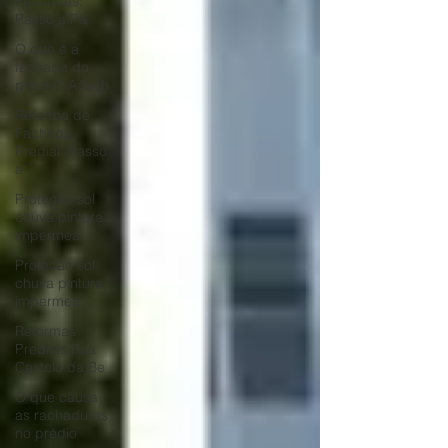
Fachadas:
Passo a Pa
O que é a
fachada do
prédio? A fach
Reforma de
Fachada
Predial: Passo
a
Proteção sol
chuva pintura
impermea
Proteção sol
chuva pintura
impermea
Reformas
Prediais Rua
Castelo da Be
O que causa
as rachaduras
no prédio