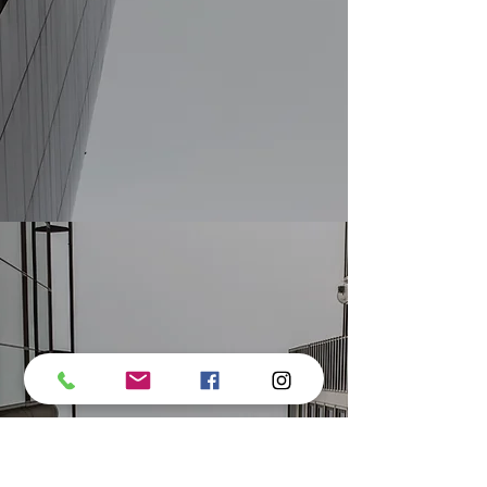
Fachada Prédios
Condomínios: RENOVO
REFORMAS Belo
Horizonte