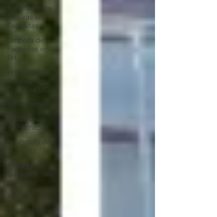
Tratamento de
Fissuras em
Fachadas
Limpeza de
Fachadas em
BH
BH Reformas
Prediais BH:
Obramax MG
BH Reformas
BH Limpeza
de Fachadas
BH Pintura de
fachadas
Pintura de
Garagem: Belo
Horizonte
Pintor
Construções e