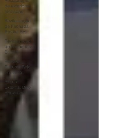
Restauração
de exteriores
fachadas
Revitalização
de Fachada
Predial BH
Revitalização
de Fachadas:
BH MG
Renovo
Pinturas Belo
Horizonte
Pintura
Externa: Belo
Horizonte