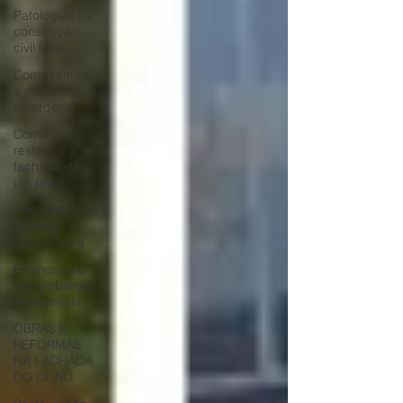
Patologias na
construção
civil fach
Como realizar
a manutenção
emergenc
Como
restaurar a
fachada de
um préd
Empreiteira de
reforma
predial para
Financeira é
um problema
condomínio
OBRAS E
REFORMAS
NA FACHADA
DO COND