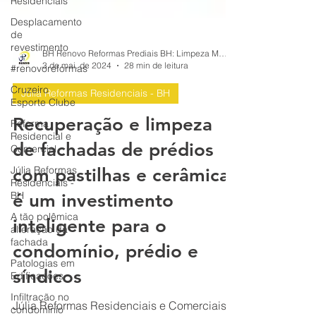
Residenciais
Desplacamento
de
revestimento
#renovoreformas
BH Renovo Reformas Prediais BH: Limpeza Manutenção Predial Fachada
Cruzeiro
3 de mai. de 2024
28 min de leitura
Esporte Clube
Júlia Reformas Residenciais - BH
Reforma
Residencial e
Recuperação e limpeza
Comercial
Júlia Reformas
de fachadas de prédios
Residenciais -
BH
com pastilhas e cerâmicas
A tão polêmica
é um investimento
alteração da
fachada
inteligente para o
Patologias em
condomínio, prédio e
Edificações
Infiltração no
síndicos
condomínio