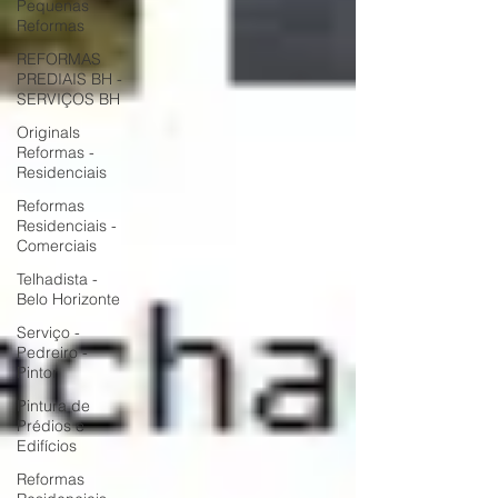
Pequenas
Reformas
REFORMAS
PREDIAIS BH -
SERVIÇOS BH
Originals
Reformas -
Residenciais
Reformas
Residenciais -
Comerciais
Telhadista -
Belo Horizonte
Serviço -
Pedreiro -
Pintor
Pintura de
Prédios e
Edifícios
Reformas