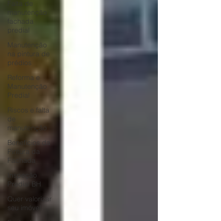
Falta de
manutenção
fachada
predial
Manutenção
na pintura de
prédios
Reforma e
Manutenção
Predial
Riscos e falta
de
manutenção
Benefícios da
Pintura da
Fachada
Inspeção
Predial BH
Quer valorizar
seu imóvel