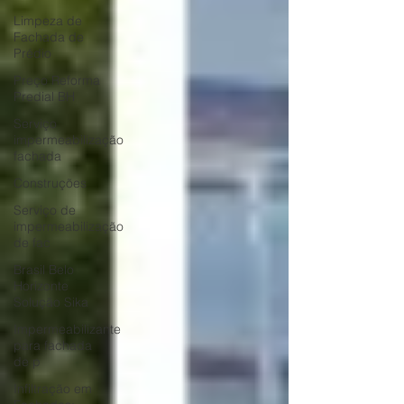
Limpeza de
Fachada de
Prédio
Preço Reforma
Predial BH
Serviço
impermeabilização
fachada
Construções
Serviço de
impermeabilização
de fac
Brasil Belo
Horizonte
Solução Sika
Impermeabilizante
para fachada
de p
Infiltração em