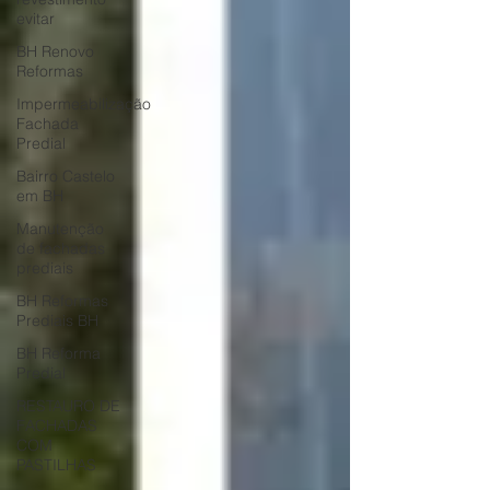
evitar
BH Renovo
Reformas
Impermeabilização
Fachada
Predial
Bairro Castelo
em BH
Manutenção
de fachadas
prediais
BH Reformas
Prediais BH
BH Reforma
Predial
RESTAURO DE
FACHADAS
COM
PASTILHAS