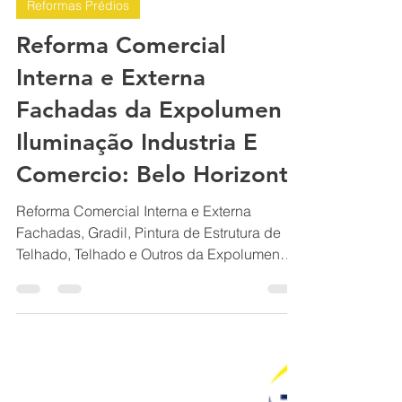
BH Renovo Reformas Prediais BH: Limpeza Manutenção Predial Fachada
1 de mai. de 2024
22 min de leitura
Reformas Prédios
Reforma Comercial
Interna e Externa
Fachadas da Expolumen
Iluminação Industria E
Comercio: Belo Horizonte
Reforma Comercial Interna e Externa
Fachadas, Gradil, Pintura de Estrutura de
Telhado, Telhado e Outros da Expolumen
Iluminação Industria e Comercio - Belo
Horizonte. RENOVO Reformas Prediais -
Atendemos - Ambientes Empresariais -