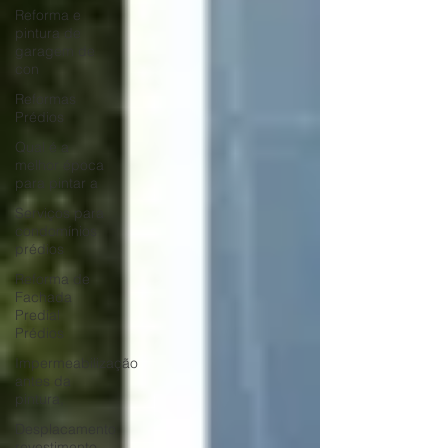
Reforma e
pintura de
garagem de
con
Reformas
Prédios
Qual é a
melhor época
para pintar a
Serviços para
condomínios
prédios
Reforma de
Fachada
Predial
Prédios
Impermeabilização
antes da
pintura,
Desplacamento
revestimento