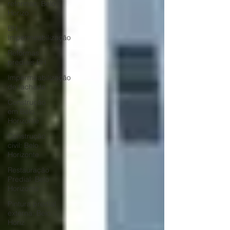
reformas: Belo
Horizo
BH
Impermeabilização
Reformas
prediais BH
Impermeabilização
de fachada
Construção
em Belo
Horizonte
Construção
civil: Belo
Horizonte
Restauração
Predial: Belo
Horizonte
Pintura predial
externa: Belo
Horiz