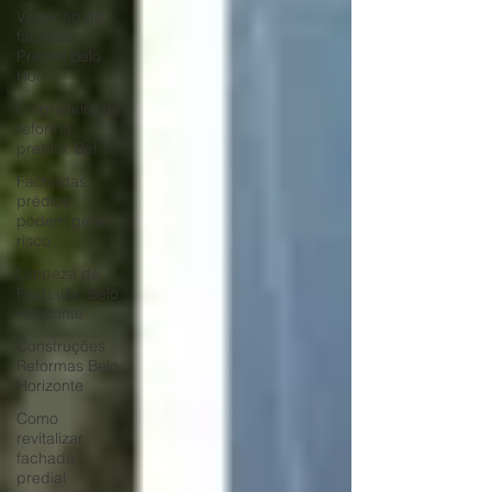
Vedação de
fachada
Predial Belo
Hor
Empreiteira de
reforma
predial: Bel
Fachadas
prédios
podem gerar
risco
Limpeza de
Fachada: Belo
Horizonte
Construções
Reformas Belo
Horizonte
Como
revitalizar
fachada
predial