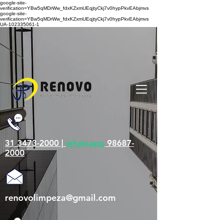
google-site-
verification=YBw5qMDrWw_fdxKZxmUEqjtyCkj7v0hypPkvEAbjmvs
google-site-
verification=YBw5qMDrWw_fdxKZxmUEqjtyCkj7v0hypPkvEAbjmvs
UA-102335061-1
31 3473-2000 |
whatsapp
98687-
2000
renovolimpeza@gmail.com