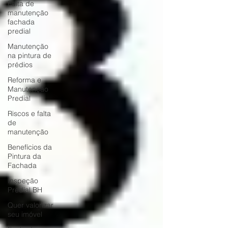
Falta de
manutenção
fachada
predial
Manutenção
na pintura de
prédios
Reforma e
Manutenção
Predial
Riscos e falta
de
manutenção
Benefícios da
Pintura da
Fachada
Inspeção
Predial BH
Quer valorizar
seu imóvel