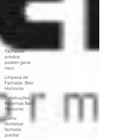
Vedação de
fachada
Predial Belo
Hor
Empreiteira de
reforma
predial: Bel
Fachadas
prédios
podem gerar
risco
Limpeza de
Fachada: Belo
Horizonte
Construções
Reformas Belo
Horizonte
Como
revitalizar
fachada
predial