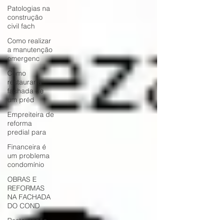
Patologias na
construção
civil fach
Como realizar
a manutenção
emergenc
Como
restaurar a
fachada de
um préd
Empreiteira de
reforma
predial para
Financeira é
um problema
condomínio
OBRAS E
REFORMAS
NA FACHADA
DO COND