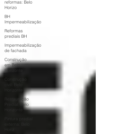
reformas: Belo
Horizo
BH
Impermeabilização
Reformas
prediais BH
Impermeabilização
de fachada
Construção
em Belo
Horizonte
Construção
civil: Belo
Horizonte
Restauração
Predial: Belo
Horizonte
Pintura predial
externa: Belo
Horiz