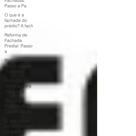
Fachadas:
Passo a Pa
O que é a
fachada do
prédio? A fach
Reforma de
Fachada
Predial: Passo
a
Proteção sol
chuva pintura
impermea
Proteção sol
chuva pintura
impermea
Reformas
Prediais Rua
Castelo da Be
O que causa
as rachaduras
no prédio