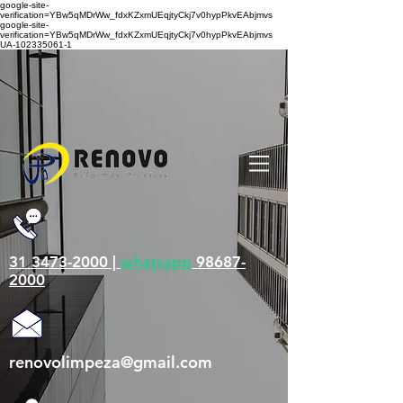
google-site-
verification=YBw5qMDrWw_fdxKZxmUEqjtyCkj7v0hypPkvEAbjmvs
google-site-
verification=YBw5qMDrWw_fdxKZxmUEqjtyCkj7v0hypPkvEAbjmvs
UA-102335061-1
31 3473-2000 |
whatsapp
98687-
2000
renovolimpeza@gmail.com