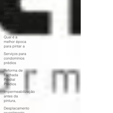
Reforma e
pintura de
garagem de
con
Reformas
Prédios
Qual é a
melhor época
para pintar a
Serviços para
condomínios
prédios
Reforma de
Fachada
Predial
Prédios
Impermeabilização
antes da
pintura,
Desplacamento
revestimento