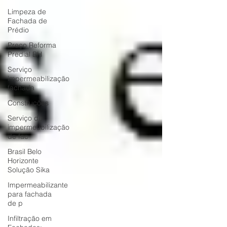
Limpeza de
Fachada de
Prédio
Preço Reforma
Predial BH
Serviço
impermeabilização
fachada
Construções
Serviço de
impermeabilização
de fac
Brasil Belo
Horizonte
Solução Sika
Impermeabilizante
para fachada
de p
Infiltração em