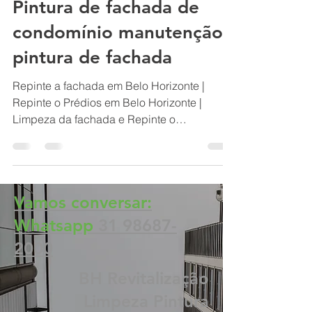
BH Renovo Reformas Prediais BH: Limpeza Manutenção Predial Fachada
18 de jul. de 2022
2 min de leitura
Pintura de fachada de
condomínio manutenção
pintura de fachada
Repinte a fachada em Belo Horizonte |
Repinte o Prédios em Belo Horizonte |
Limpeza da fachada e Repinte o
Condomínio | restauração-predial,
Vamos conversar:
Whatsapp
31 98687-
2000