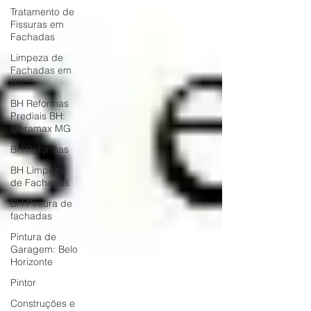
Tratamento de
Fissuras em
Fachadas
Limpeza de
Fachadas em
BH
BH Reformas
Prediais BH:
Obramax MG
BH Reformas
BH Limpeza
de Fachadas
BH Pintura de
fachadas
Pintura de
Garagem: Belo
Horizonte
Pintor
Construções e