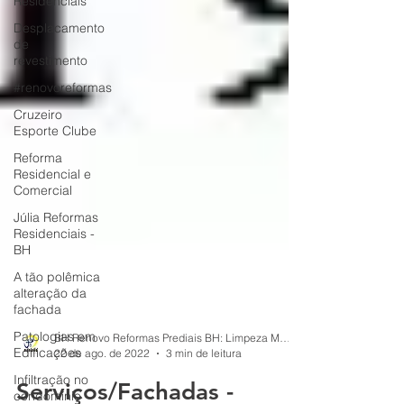
Residenciais
Desplacamento
de
revestimento
#renovoreformas
Cruzeiro
Esporte Clube
Reforma
Residencial e
Comercial
Júlia Reformas
Residenciais -
BH
A tão polêmica
alteração da
fachada
Patologias em
Edificações
BH Renovo Reformas Prediais BH: Limpeza Manutenção Predial Fachada
Infiltração no
22 de ago. de 2022
3 min de leitura
condomínio