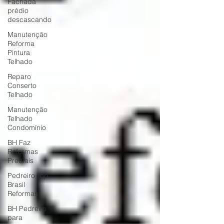
Fachada
prédio
descascando
Manutenção
Reforma
Pintura
Telhado
Reparo
Conserto
Telhado
Manutenção
Telhado
Condomínio
BH Faz
Reformas
Prediais
Pedreiro Top
Brasil
Reformas
BH Pedreiro
para