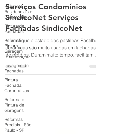
Serviços/Fachadas -
Reformas
Residenciais e
Serviços Condomínios
Comerciais
SíndicoNet Serviços
Pintura de
Fachadas
Fachadas SindicoNet
Reforma
Pintura
1. Verifique o estado das pastilhas Pastilhas
Garagem
Demarcação
cerâmicas são muito usadas em fachadas
de prédios. Duram muito tempo, facilitam a
Lavagem de
Fachadas
limpeza,...
Pintura
Fachada
Corporativas
Reforma e
Pintura de
Garagens
Reformas
Prediais - São
Paulo - SP