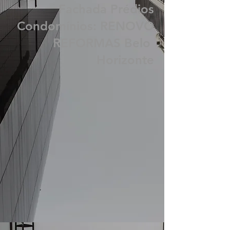
BH Revitalização
Limpeza Pintura
Fachada Prédios
Condomínios: RENOVO
REFORMAS Belo
Horizonte