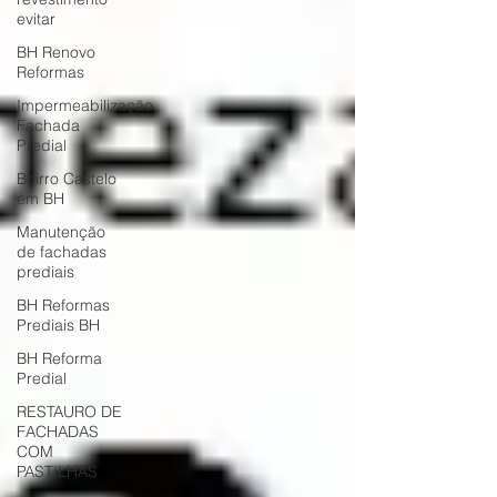
evitar
BH Renovo
Reformas
Impermeabilização
Fachada
Predial
Bairro Castelo
em BH
Manutenção
de fachadas
prediais
BH Reformas
Prediais BH
BH Reforma
Predial
RESTAURO DE
FACHADAS
COM
PASTILHAS