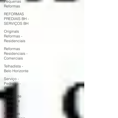
Pequenas
Reformas
REFORMAS
PREDIAIS BH -
SERVIÇOS BH
Originals
Reformas -
Residenciais
Reformas
Residenciais -
Comerciais
Telhadista -
Belo Horizonte
Serviço -
Pedreiro -
Pintor
Pintura de
Prédios e
Edifícios
Reformas