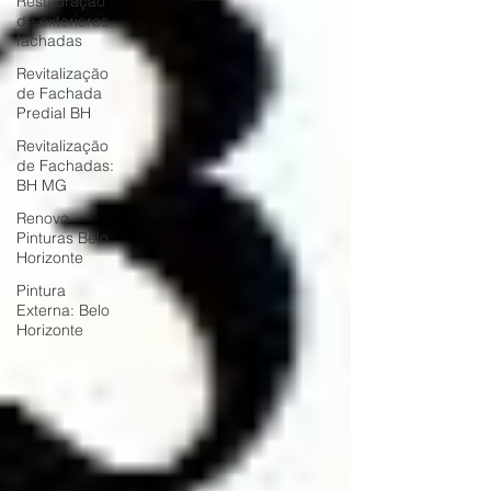
Restauração
de exteriores
fachadas
Revitalização
de Fachada
Predial BH
Revitalização
de Fachadas:
BH MG
Renovo
Pinturas Belo
Horizonte
Pintura
Externa: Belo
Horizonte