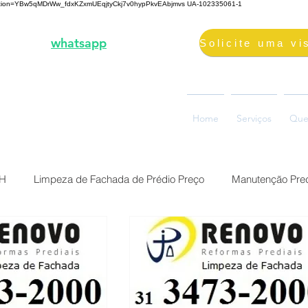
fication=YBw5qMDrWw_fdxKZxmUEqjtyCkj7v0hypPkvEAbjmvs
UA-102335061-1
3-2000 |
whatsapp
98687-2000
volimpeza@gmail.com
oão Ramalho, 73, Glória
Home
Serviços
Que
0880-310, Belo Horizonte, MG
BH
Limpeza de Fachada de Prédio Preço
Manutenção Pred
Preço Reforma Predial BH
Serviço impermeabilização fach
ermeabilização de fac
Brasil Belo Horizonte Solução Sika