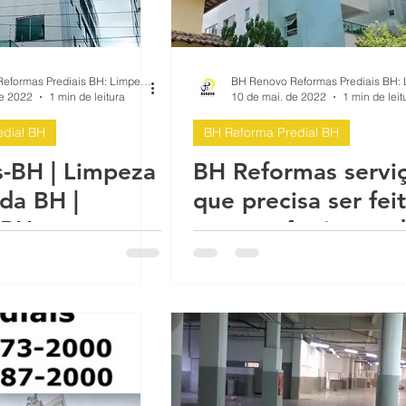
BH Renovo Reformas Prediais BH: Limpeza Manutenção Predial Fachada
de 2022
1 min de leitura
10 de mai. de 2022
1 min de leit
dial BH
BH Reforma Predial BH
-BH | Limpeza
BH Reformas servi
da BH |
que precisa ser fei
-BH
com urgência qued
pastilhas e cerâmic
fachada prédio