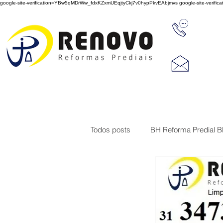
google-site-verification=YBw5qMDrWw_fdxKZxmUEqjtyCkj7v0hypPkvEAbjmvs
google-site-veri
31 347
reno
Rua J
Cep 3
Todos posts
BH Reforma Predial 
Limpeza de Fachada de Prédio
Construções
Serviço de imp