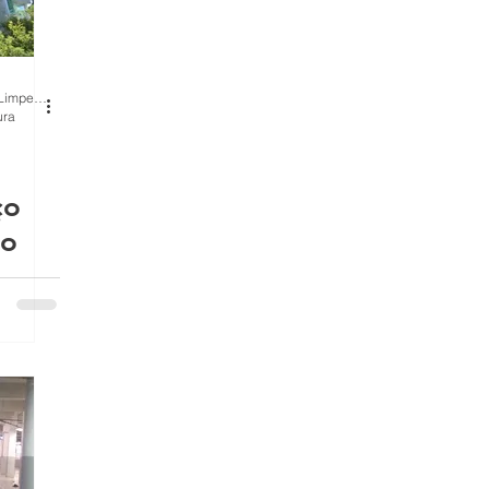
BH Renovo Reformas Prediais BH: Limpeza Manutenção Predial Fachada
ura
ço
to
a de
as