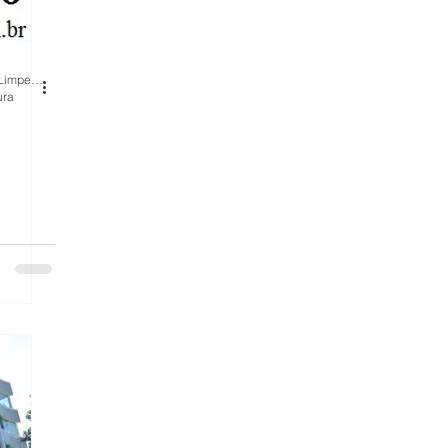
BH Renovo Reformas Prediais BH: Limpeza Manutenção Predial Fachada
mas
ura
is