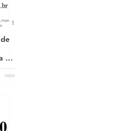
BH Renovo Reformas Prediais BH: Limpeza Manutenção Predial Fachada
ra
 de
a de
 a