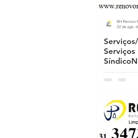
Impermeabilizante para fachada d
22 de ago. 
Serviços
O que é a fachada do prédio? A f
Serviços
SíndicoN
Proteção sol chuva pintura imper
Fachadas
Reformas Prediais Rua Castelo d
Reforma e pintura de garagem de