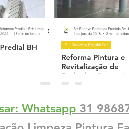
BH Renovo Reformas Prediais BH: Limpeza Manutenção Predial Fachada
 2022
18 min de leitura
4 de jan. de 2018
2 min de leitur
BH Reforma Predial BH
Predial BH
Reforma Pintura e
Revitalização de
Fachadas Comercia
sar: Whatsapp
31 9868
zação Limpeza Pintura F