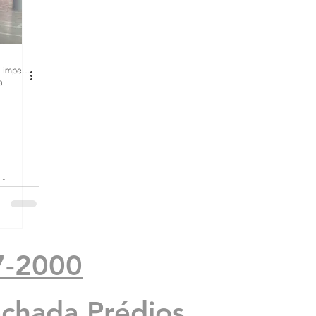
BH Renovo Reformas Prediais BH: Limpeza Manutenção Predial Fachada
a
is
7-2000
achada Prédios