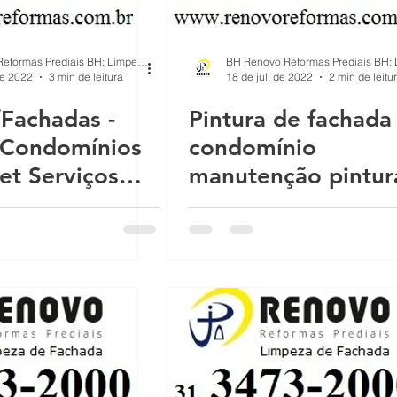
e p
Infiltração em Fachadas: Passo a Pa
BH Renovo Reformas Prediais BH: Limpeza Manutenção Predial Fachada
de 2022
3 min de leitura
18 de jul. de 2022
2 min de leitu
/Fachadas -
Pintura de fachada
ach
Reforma de Fachada Predial: Passo a
 Condomínios
condomínio
et Serviços
manutenção pintur
mea
Proteção sol chuva pintura impermea
 SindicoNet
fachada
a Be
O que causa as rachaduras no prédio
 con
Reformas Prédios
Qual é a melhor época para pintar