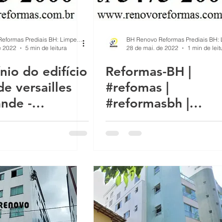
s
Reforma de Fachada Predial Prédios
BH Renovo Reformas Prediais BH: Limpeza Manutenção Predial Fachada
ra,
Desplacamento revestimento evitar
BH Renovo Refor
e 2022
5 min de leitura
28 de mai. de 2022
1 min de leit
io do edifício
Reformas-BH |
al
Bairro Castelo em BH
Manutenção de fachadas predia
e versailles
#refomas |
ande -
#reformasbh |
 - mg rua
Reformas_BH |
 Reforma Predial
eira de águia
Reformas BH |
Reformas/BH