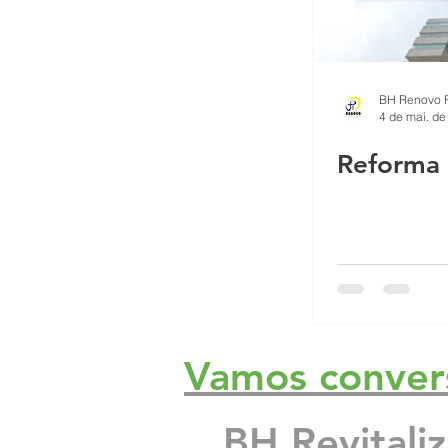
4 de mai. de
Reforma 
Vamos conver
BH Revitali