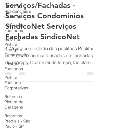
22 de ago. de 2022
3 min de leitura
Reformas
Residenciais e
Serviços/Fachadas -
Comerciais
Serviços Condomínios
Pintura de
Fachadas
SíndicoNet Serviços
Reforma
Fachadas SindicoNet
Pintura
Garagem
Demarcação
1. Verifique o estado das pastilhas Pastilhas
Lavagem de
cerâmicas são muito usadas em fachadas
Fachadas
de prédios. Duram muito tempo, facilitam a
Pintura
limpeza,...
Fachada
Corporativas
Reforma e
Pintura de
Garagens
Reformas
Prediais - São
Paulo - SP