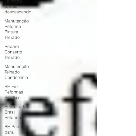
Fachada
prédio
descascando
Manutenção
Reforma
Pintura
Telhado
Reparo
Conserto
Telhado
Manutenção
Telhado
Condomínio
BH Faz
Reformas
Prediais
Pedreiro Top
Brasil
Reformas
BH Pedreiro
para