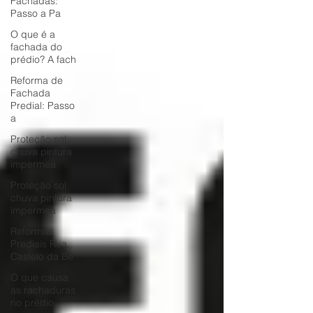
Fachadas:
Passo a Pa
O que é a
fachada do
prédio? A fach
Reforma de
Fachada
Predial: Passo
a
Proteção sol
chuva pintura
impermea
Proteção sol
chuva pintura
impermea
Reformas
Prediais Rua
Castelo da Be
O que causa
as rachaduras
no prédio