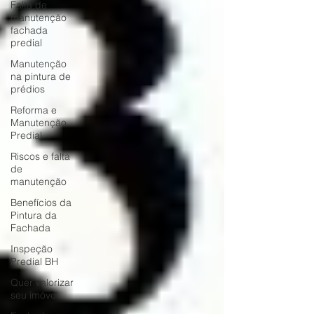
Falta de
manutenção
fachada
predial
Manutenção
na pintura de
prédios
Reforma e
Manutenção
Predial
Riscos e falta
de
manutenção
Benefícios da
Pintura da
Fachada
Inspeção
Predial BH
Quer valorizar
seu imóvel