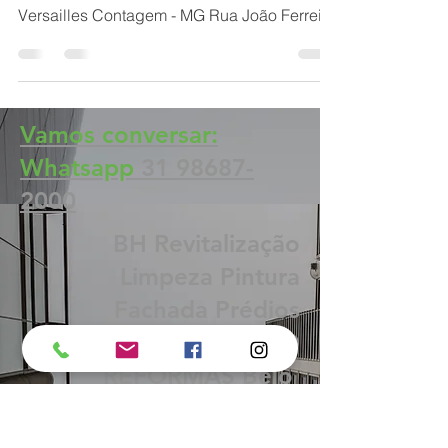
águia
Limpeza e Impermeabilização de Fachada
do Condomínio Edifício Chateau de
Versailles Contagem - MG Rua João Ferreira
de Águiar 43 Fonte...
Vamos conversar:
Whatsapp
31 98687-
2000
BH Revitalização
Limpeza Pintura
Fachada Prédios
Condomínios: RENOVO