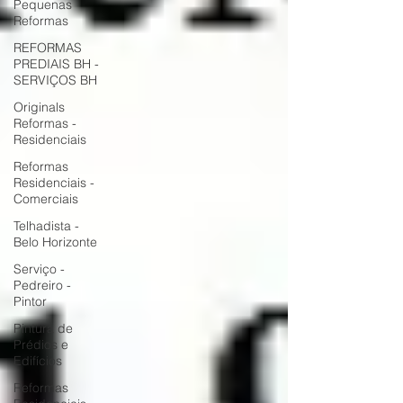
Pequenas
Reformas
REFORMAS
PREDIAIS BH -
SERVIÇOS BH
Originals
Reformas -
Residenciais
Reformas
Residenciais -
Comerciais
Telhadista -
Belo Horizonte
Serviço -
Pedreiro -
Pintor
Pintura de
Prédios e
Edifícios
Reformas