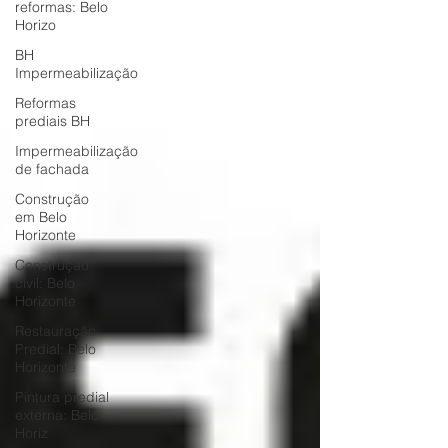
reformas: Belo
Horizo
BH
Impermeabilização
Reformas
prediais BH
Impermeabilização
de fachada
Construção
em Belo
Horizonte
Construção
civil: Belo
Horizonte
Restauração
Predial: Belo
Horizonte
Pintura predial
externa: Belo
Horiz