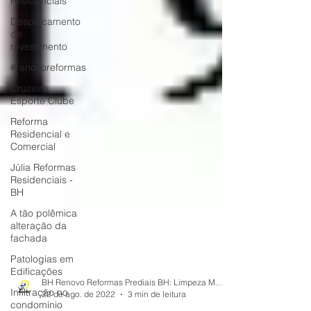
Residenciais
Desplacamento
de
revestimento
#renovoreformas
Cruzeiro
Esporte Clube
Reforma
Residencial e
Comercial
Júlia Reformas
Residenciais -
BH
A tão polêmica
alteração da
fachada
Patologias em
Edificações
Infiltração no
condomínio
BH Renovo Reformas Prediais BH: Limpeza Manutenção Predial Fachada