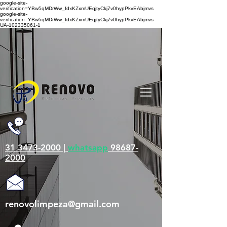
google-site-
verification=YBw5qMDrWw_fdxKZxmUEqjtyCkj7v0hypPkvEAbjmvs
google-site-
verification=YBw5qMDrWw_fdxKZxmUEqjtyCkj7v0hypPkvEAbjmvs
UA-102335061-1
31 3473-2000 |
whatsapp
98687-
2000
renovolimpeza@gmail.com