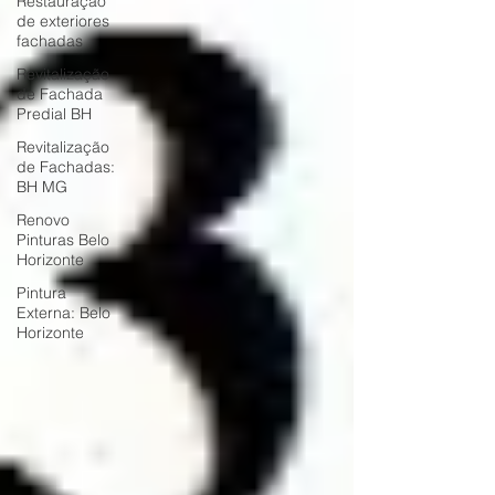
Restauração
de exteriores
fachadas
Revitalização
de Fachada
Predial BH
Revitalização
de Fachadas:
BH MG
Renovo
Pinturas Belo
Horizonte
Pintura
Externa: Belo
Horizonte