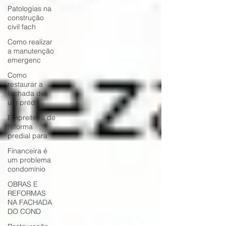
Patologias na
construção
civil fach
Como realizar
a manutenção
emergenc
Como
restaurar a
fachada de
um préd
Empreiteira de
reforma
predial para
Financeira é
um problema
condomínio
OBRAS E
REFORMAS
NA FACHADA
DO COND