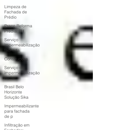
Limpeza de
Fachada de
Prédio
Preço Reforma
Predial BH
Serviço
impermeabilização
fachada
Construções
Serviço de
impermeabilização
de fac
Brasil Belo
Horizonte
Solução Sika
Impermeabilizante
para fachada
de p
Infiltração em