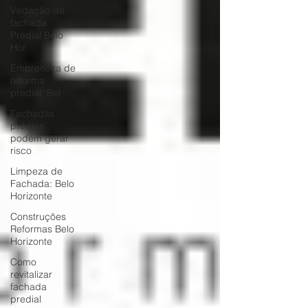
Vedação de
fachada
Predial Belo
Hor
Empreiteira de
reforma
predial: Bel
Fachadas
prédios
podem gerar
risco
Limpeza de
Fachada: Belo
Horizonte
Construções
Reformas Belo
Horizonte
Como
revitalizar
fachada
predial