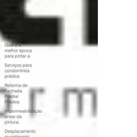
Reforma e
pintura de
garagem de
con
Reformas
Prédios
Qual é a
melhor época
para pintar a
Serviços para
condomínios
prédios
Reforma de
Fachada
Predial
Prédios
Impermeabilização
antes da
pintura,
Desplacamento
revestimento