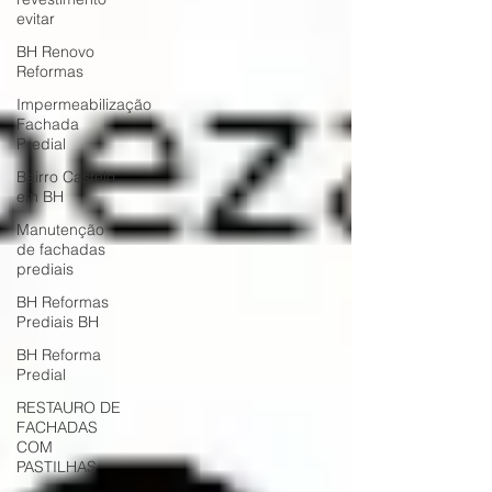
evitar
BH Renovo
Reformas
Impermeabilização
Fachada
Predial
Bairro Castelo
em BH
Manutenção
de fachadas
prediais
BH Reformas
Prediais BH
BH Reforma
Predial
RESTAURO DE
FACHADAS
COM
PASTILHAS