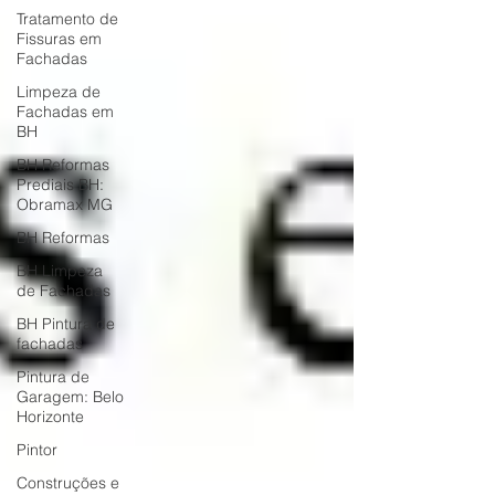
Tratamento de
Fissuras em
Fachadas
Limpeza de
Fachadas em
BH
BH Reformas
Prediais BH:
Obramax MG
BH Reformas
BH Limpeza
de Fachadas
BH Pintura de
fachadas
Pintura de
Garagem: Belo
Horizonte
Pintor
Construções e