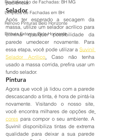
Revitalização de Fachadas: BH MG
paciência.
Selador
Limpeza de Fachadas em BH
Após ter esperado a secagem da 
Renovo Pinturas Belo Horizonte
massa, utilize um selador acrílico para 
Pintura Externa: Belo Horizonte
eliminar qualquer possibilidade da 
parede umedecer novamente. Para 
essa etapa, você pode utilizar a 
Suvinil 
Selador Acrílico
.
 Caso não tenha 
usado a massa corrida, prefira usar um 
fundo selador. 
Pintura
Agora que você já lidou com a parede 
descascando a tinta, é hora de pintá-la 
novamente. Visitando o nosso site, 
você encontra milhares de opções de
cores
 para compor o seu ambiente. A 
Suvinil disponibiliza tintas de extrema 
qualidade para deixar a sua parede 