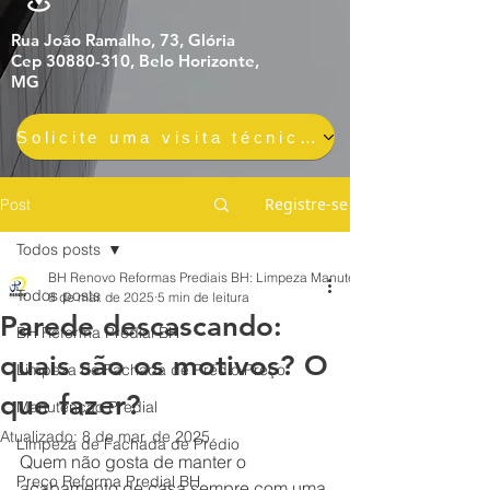
Rua João Ramalho, 73, Glória
Cep 30880-310, Belo Horizonte,
MG
Solicite uma visita técnica gratuita e sem compromisso
Registre-se
Post
Todos posts
BH Renovo Reformas Prediais BH: Limpeza Manutenção Predial Fachada
Todos posts
8 de mar. de 2025
5 min de leitura
Parede descascando:
BH Reforma Predial BH
quais são os motivos? O
Limpeza de Fachada de Prédio Preço
que fazer?
Manutenção Predial
Atualizado:
8 de mar. de 2025
Limpeza de Fachada de Prédio
Quem não gosta de manter o 
Preço Reforma Predial BH
acabamento de casa sempre com uma 