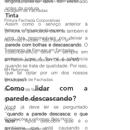
Reforma Pintura Garagem Demarcação
engorduramento deve ser eliminado 
antes da pintura.
Lavagem de Fachadas
Tinta
Pintura Fachada Corporativas
Assim como o serviço anterior à 
Reforma e Pintura de Garagens
pintura, a qualidade da tinta também é 
uma das responsáveis por deixar a 
Reformas Prediais - São Paulo - SP
parede com bolhas e descascando
. O 
Tratamento de Fissuras em Fachadas
custo-benefício deve vir sempre em 
primeiro lugar. A Suvinil é referência 
BH Reformas Prediais BH: Obramax MG
quando se trata de qualidade. Por isso, 
BH Reformas
que tal optar por um dos nossos 
produtos?
BH Limpeza de Fachadas
Como lidar com a 
BH Pintura de fachadas
parede descascando?
Pintura de Garagem: Belo Horizonte
Você já deve ter se perguntado 
Pintor
“
quando a parede descasca: o que 
Construções e reformas: Belo Horizo
fazer
?”. Após descobrir qual é o 
problema que está causando o 
BH Impermeabilização