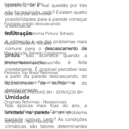
Inspeção Predial BH
aparência, se a real questão por trás 
não for resolvida, certo? Existem quatro 
Quer valorizar seu imóvel
possibilidades para a parede começar 
Fachada prédio descascando
a descascar.
Infiltração
Manutenção Reforma Pintura Telhado
A infiltração é um dos problemas mais 
Reparo Conserto Telhado
comuns para o 
descascamento de 
Manutenção Telhado Condomínio
pintura
. Isso acontece quando a 
impermeabilização não é feita 
BH Faz Reformas Prediais
corretamente. É possível perceber isso 
Pedreiro Top Brasil Reformas
a partir da parede descascando, do 
BH Pedreiro para Pequenas Reformas
aparecimento de bolhas e do 
desplacamento.
REFORMAS PREDIAIS BH - SERVIÇOS BH
Umidade
Originals Reformas - Residenciais
Nas épocas mais frias do ano, a 
Reformas Residenciais - Comerciais
umidade na parede
 é um problema 
bastante comum, certo? As condições 
Telhadista - Belo Horizonte
climáticas são fatores determinantes 