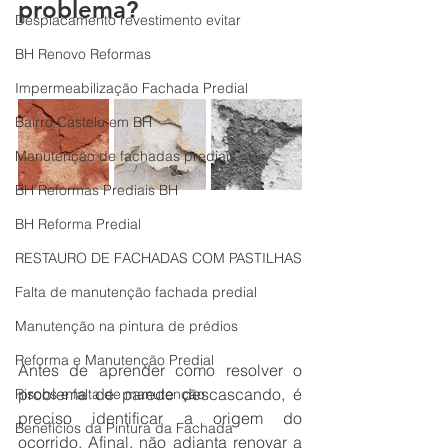
problema?
Desplacamento revestimento evitar
BH Renovo Reformas
Impermeabilização Fachada Predial
Bairro Castelo em BH
Manutenção de fachadas prediais
BH Reformas Prediais BH
BH Reforma Predial
RESTAURO DE FACHADAS COM PASTILHAS
Falta de manutenção fachada predial
Manutenção na pintura de prédios
Reforma e Manutenção Predial
Antes de aprender como resolver o 
problema de parede descascando, é 
Riscos e falta de manutenção
preciso identificar a origem do 
Benefícios da Pintura da Fachada
ocorrido. Afinal, não adianta renovar a 