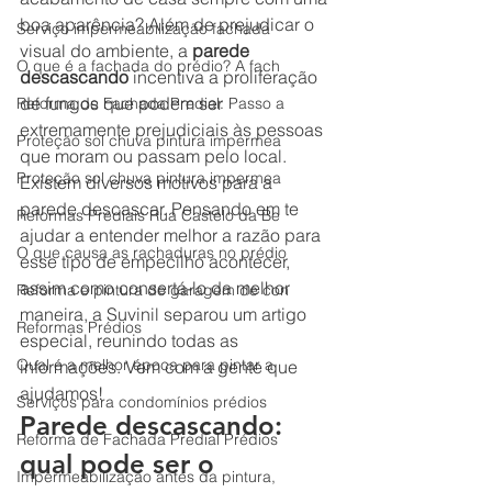
boa aparência? Além de prejudicar o 
Serviço impermeabilização fachada
visual do ambiente, a 
parede 
O que é a fachada do prédio? A fach
descascando
 incentiva a proliferação 
de fungos que podem ser 
Reforma de Fachada Predial: Passo a
extremamente prejudiciais às pessoas 
Proteção sol chuva pintura impermea
que moram ou passam pelo local. 
Proteção sol chuva pintura impermea
Existem diversos motivos para a 
parede descascar. Pensando em te 
Reformas Prediais Rua Castelo da Be
ajudar a entender melhor a razão para 
O que causa as rachaduras no prédio
esse tipo de empecilho acontecer, 
assim como consertá-lo da melhor 
Reforma e pintura de garagem de con
maneira, a Suvinil separou um artigo 
Reformas Prédios
especial, reunindo todas as 
Qual é a melhor época para pintar a
informações. Vem com a gente que 
ajudamos! 
Serviços para condomínios prédios
Parede descascando: 
Reforma de Fachada Predial Prédios
qual pode ser o 
Impermeabilização antes da pintura,