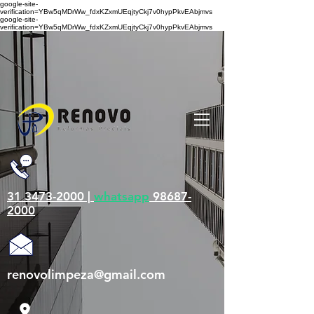
google-site-
verification=YBw5qMDrWw_fdxKZxmUEqjtyCkj7v0hypPkvEAbjmvs
google-site-
verification=YBw5qMDrWw_fdxKZxmUEqjtyCkj7v0hypPkvEAbjmvs
31 3473-2000 |
whatsapp
98687-
2000
renovolimpeza@gmail.com