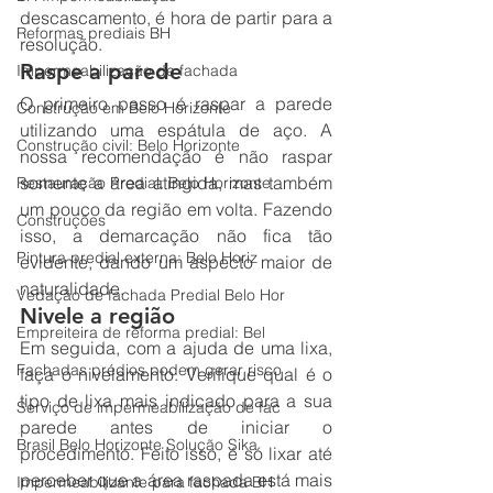
descascamento, é hora de partir para a 
Reformas prediais BH
resolução.
Raspe a parede
Impermeabilização de fachada
O primeiro passo é raspar a parede 
Construção em Belo Horizonte
utilizando uma espátula de aço. A 
Construção civil: Belo Horizonte
nossa recomendação é não raspar 
somente a área atingida, mas também 
Restauração Predial: Belo Horizonte
um pouco da região em volta. Fazendo 
Construções
isso, a demarcação não fica tão 
Pintura predial externa: Belo Horiz
evidente, dando um aspecto maior de 
naturalidade.
Vedação de fachada Predial Belo Hor
Nivele a região
Empreiteira de reforma predial: Bel
Em seguida, com a ajuda de uma lixa, 
Fachadas prédios podem gerar risco
faça o nivelamento. Verifique qual é o 
tipo de lixa mais indicado para a sua 
Serviço de impermeabilização de fac
parede antes de iniciar o 
Brasil Belo Horizonte Solução Sika
procedimento. Feito isso, é só lixar até 
perceber que a área raspada está mais 
Impermeabilizante para fachada BH