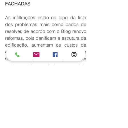
FACHADAS
As infiltrações estão no topo da lista 
dos problemas mais complicados de 
resolver, de acordo com o Blog renovo 
reformas, pois danificam a estrutura da 
edificação, aumentam os custos da 
conta de água e, se não for 
solucionada prontamente, pode trazer 
muitos prejuízos no bolso e na saúde 
do condomínio e dos condôminos 
envolvidos.
Existem alguns sinais que apontam a 
possibilidade de infiltração, como: 
umidade na parede; manchas escuras 
no teto e paredes; pintura 
descascando ou com bolhas; 
rachaduras no teto; azulejos soltos; 