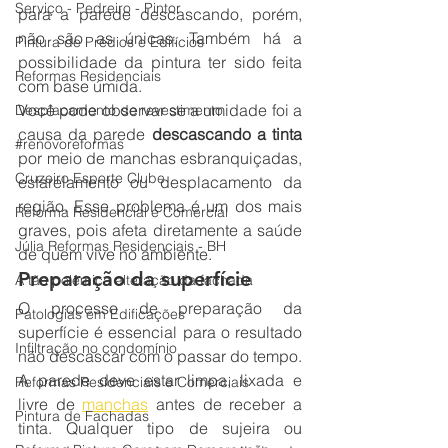
Serviço - Pedreiro - Pintor
para a parede descascando, porém, 
não são as únicas. Também há a 
Pintura de Prédios e Edifícios
possibilidade da pintura ter sido feita 
Reformas Residenciais
com base úmida.
Você pode observar se a umidade foi a 
Desplacamento de revestimento
causa da parede 
descascando a tinta
#renovoreformas
por meio de manchas esbranquiçadas, 
Cruzeiro Esporte Clube
esfarelamento ou desplacamento da 
região. Esse problema é um dos mais 
Reforma Residencial e Comercial
graves, pois afeta diretamente a saúde 
Júlia Reformas Residenciais - BH
de quem vive no ambiente.
Preparação da superfície
A tão polêmica alteração da fachada
O processo de preparação da 
Patologias em Edificações
superfície é essencial para o resultado 
Infiltração no condomínio
não descascar com o passar do tempo. 
A parede deve estar limpa, lixada e 
Reformas Residenciais e Comerciais
livre de 
manchas
 antes de receber a 
Pintura de Fachadas
tinta. Qualquer tipo de sujeira ou 