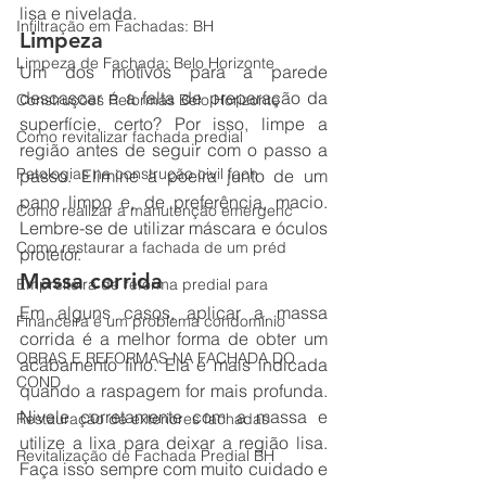
lisa e nivelada. 
Infiltração em Fachadas: BH
Limpeza
Limpeza de Fachada: Belo Horizonte
Um dos motivos para a parede 
descascar é a falta de preparação da 
Construções Reformas Belo Horizonte
superfície, certo? Por isso, limpe a 
Como revitalizar fachada predial
região antes de seguir com o passo a 
Patologias na construção civil fach
passo. Elimine a poeira junto de um 
pano limpo e, de preferência, macio. 
Como realizar a manutenção emergenc
Lembre-se de utilizar máscara e óculos 
Como restaurar a fachada de um préd
protetor.
Massa corrida
Empreiteira de reforma predial para
Em alguns casos, aplicar a massa 
Financeira é um problema condomínio
corrida é a melhor forma de obter um 
OBRAS E REFORMAS NA FACHADA DO
acabamento fino. Ela é mais indicada 
COND
quando a raspagem for mais profunda. 
Nivele corretamente com a massa e 
Restauração de exteriores fachadas
utilize a lixa para deixar a região lisa. 
Revitalização de Fachada Predial BH
Faça isso sempre com muito cuidado e 