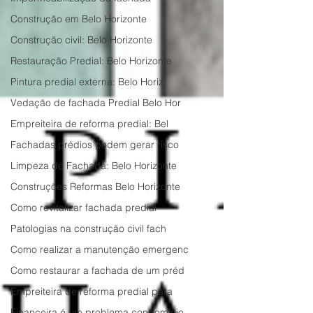
Construção em Belo Horizonte
Construção civil: Belo Horizonte
Restauração Predial: Belo Horizonte
Pintura predial externa: Belo Horiz
Vedação de fachada Predial Belo Hor
Empreiteira de reforma predial: Bel
Fachadas prédios podem gerar risco
Limpeza de Fachada: Belo Horizonte
Construções Reformas Belo Horizonte
Como revitalizar fachada predial
Patologias na construção civil fach
Como realizar a manutenção emergenc
Como restaurar a fachada de um préd
Empreiteira de reforma predial para
Financeira é um problema condomínio