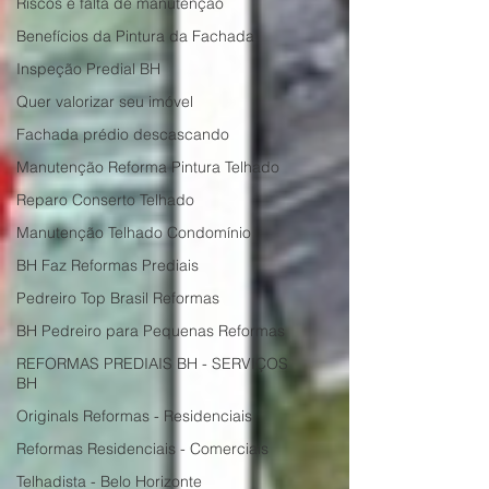
Riscos e falta de manutenção
Benefícios da Pintura da Fachada
Inspeção Predial BH
Quer valorizar seu imóvel
Fachada prédio descascando
Manutenção Reforma Pintura Telhado
Reparo Conserto Telhado
Manutenção Telhado Condomínio
BH Faz Reformas Prediais
Pedreiro Top Brasil Reformas
BH Pedreiro para Pequenas Reformas
REFORMAS PREDIAIS BH - SERVIÇOS
BH
Originals Reformas - Residenciais
Reformas Residenciais - Comerciais
Telhadista - Belo Horizonte