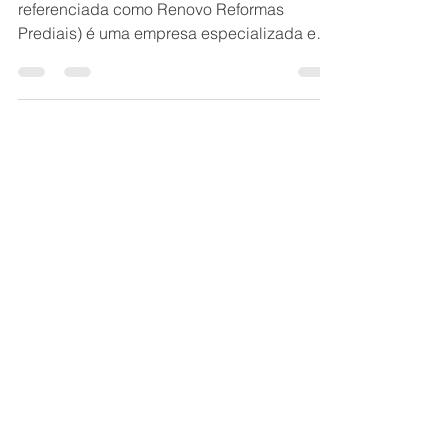
A Renovo Reformas (muitas vezes
referenciada como Renovo Reformas
Prediais) é uma empresa especializada em
manutenção e revitalização de edificações,
com forte atuação em Belo Horizonte e
região metropolitana. A empresa foca em
soluções para condomínios, empresas e
indústrias, oferecendo serviços como: ·
Fachadas: Limpeza, pintura, recuperação e
impermeabilização. · Reformas Prediais:
Manutenção estrutural, elétrica, hidráulica e
revitalização de pisos Belo