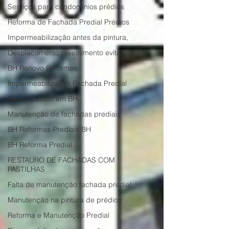
Serviços para condomínios prédios
Reforma de Fachada Predial Prédios
Impermeabilização antes da pintura,
Desplacamento revestimento evitar
BH Renovo Reformas
Impermeabilização Fachada Predial
Bairro Castelo em BH
Manutenção de fachadas prediais
BH Reformas Prediais BH
BH Reforma Predial
RESTAURO DE FACHADAS COM
PASTILHAS
Falta de manutenção fachada predial
Manutenção na pintura de prédios
Reforma e Manutenção Predial