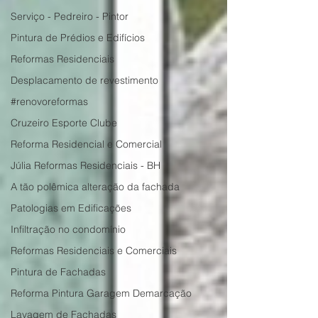
Serviço - Pedreiro - Pintor
Pintura de Prédios e Edifícios
Reformas Residenciais
Desplacamento de revestimento
#renovoreformas
Cruzeiro Esporte Clube
Reforma Residencial e Comercial
Júlia Reformas Residenciais - BH
A tão polêmica alteração da fachada
Patologias em Edificações
Infiltração no condomínio
Reformas Residenciais e Comerciais
Pintura de Fachadas
Reforma Pintura Garagem Demarcação
Lavagem de Fachadas