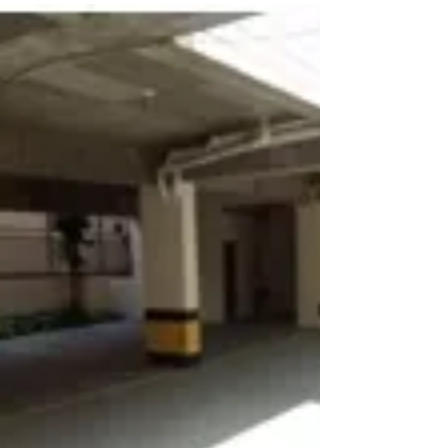
Reforma de Fachada Região Centro-Sul de
BH, Impermeabilização de Fachada Região
Centro-Sul de BH, Revitalização de
Fachada Região Centro-Sul de BH,
Tratamento de Fachada Região Centro-Sul
de BH, Restauração de Fachada Região
Centro-Sul de BH, Recuperação de
Fachada Região Centro-Sul de
BH,RESTAURO de Fachada Região Centr