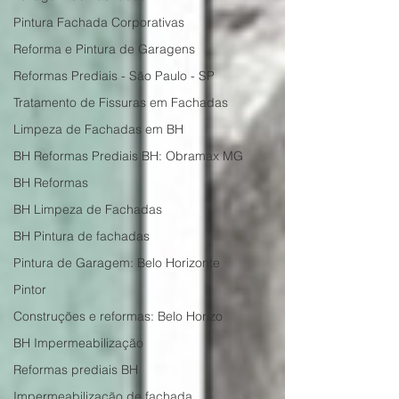
Pintura Fachada Corporativas
Reforma e Pintura de Garagens
Reformas Prediais - São Paulo - SP
Tratamento de Fissuras em Fachadas
Limpeza de Fachadas em BH
BH Reformas Prediais BH: Obramax MG
BH Reformas
BH Limpeza de Fachadas
BH Pintura de fachadas
Pintura de Garagem: Belo Horizonte
Pintor
Construções e reformas: Belo Horizo
BH Impermeabilização
Reformas prediais BH
Impermeabilização de fachada