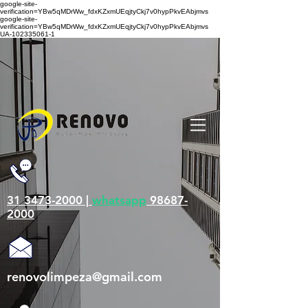
google-site-
verification=YBw5qMDrWw_fdxKZxmUEqjtyCkj7v0hypPkvEAbjmvs
google-site-
verification=YBw5qMDrWw_fdxKZxmUEqjtyCkj7v0hypPkvEAbjmvs
UA-102335061-1
31 3473-2000 |
whatsapp
98687-
2000
renovolimpeza@gmail.com