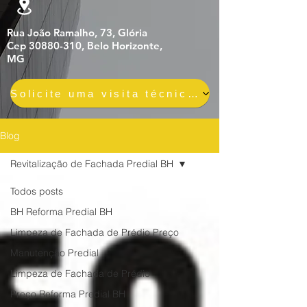
Rua João Ramalho, 73, Glória
Cep 30880-310, Belo Horizonte,
MG
Solicite uma visita técnica gratuita e sem compromisso
Blog
Revitalização de Fachada Predial BH
Todos posts
BH Reforma Predial BH
Limpeza de Fachada de Prédio Preço
Manutenção Predial
Limpeza de Fachada de Prédio
Preço Reforma Predial BH