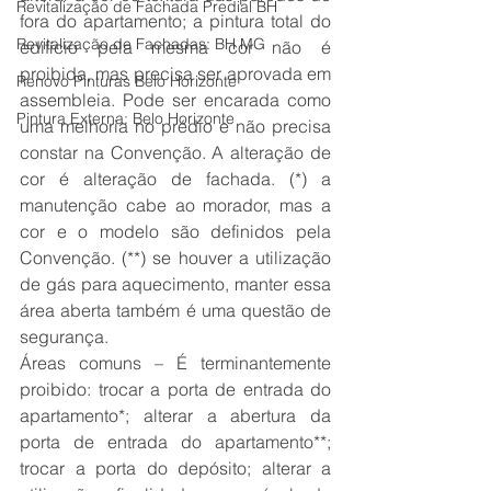
Revitalização de Fachada Predial BH
fora do apartamento; a pintura total do 
Revitalização de Fachadas: BH MG
edifício pela mesma cor não é 
proibida, mas precisa ser aprovada em 
Renovo Pinturas Belo Horizonte
assembleia. Pode ser encarada como 
Pintura Externa: Belo Horizonte
uma melhoria no prédio e não precisa 
constar na Convenção. A alteração de 
cor é alteração de fachada. (*) a 
manutenção cabe ao morador, mas a 
cor e o modelo são definidos pela 
Convenção. (**) se houver a utilização 
de gás para aquecimento, manter essa 
área aberta também é uma questão de 
segurança.
Áreas comuns – É terminantemente 
proibido: trocar a porta de entrada do 
apartamento*; alterar a abertura da 
porta de entrada do apartamento**; 
trocar a porta do depósito; alterar a 