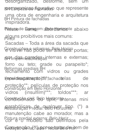
desorganizado, desforme, sem um 
compromisso figurativo que represente 
BH Limpeza de Fachadas
uma obra de engenharia e arquitetura 
BH Pintura de fachadas
inspiradora.
Pintura de Garagem: Belo Horizonte
Nesse liame, abordamos abaixo 
alguns proibitivos mais comuns:
Pintor
Sacadas – Toda a área da sacada que 
Construções e reformas: Belo Horizo
é visível não pode ser alterada: portas; 
cor das paredes internas e externas; 
BH Impermeabilização
forro ou teto; grade ou parapeito*; 
Reformas prediais BH
fechamento com vidros ou grades 
(envidraçamento)***; telas de 
Impermeabilização de fachada
proteção**; películas de proteção nos 
Construção em Belo Horizonte
vidros (insulfilm)***; toldos***; ar 
Construção civil: Belo Horizonte
condicionado ou split; antenas mini 
parabólicas de qualquer tipo. (*) a 
Restauração Predial: Belo Horizonte
manutenção cabe ao morador, mas a 
Pintura predial externa: Belo Horiz
cor e o modelo são definidos pela 
Convenção. (**) por se tratar de item de 
Vedação de fachada Predial Belo Hor