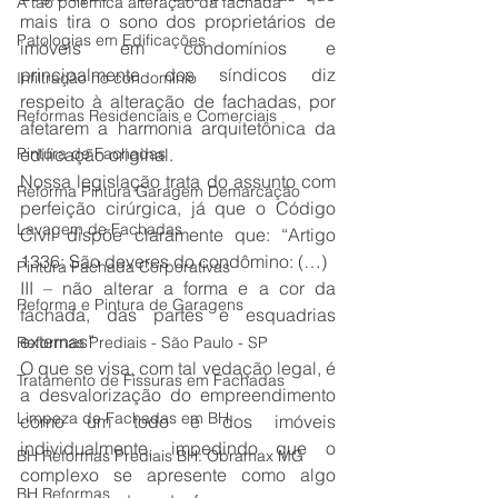
A tão polêmica alteração da fachada
mais tira o sono dos proprietários de 
Patologias em Edificações
imóveis em condomínios e 
principalmente dos síndicos diz 
Infiltração no condomínio
respeito à alteração de fachadas, por 
Reformas Residenciais e Comerciais
afetarem a harmonia arquitetônica da 
Pintura de Fachadas
edificação original.
Nossa legislação trata do assunto com 
Reforma Pintura Garagem Demarcação
perfeição cirúrgica, já que o Código 
Lavagem de Fachadas
Civil dispõe claramente que: “Artigo 
1336: São deveres do condômino: (…)
Pintura Fachada Corporativas
III – não alterar a forma e a cor da 
Reforma e Pintura de Garagens
fachada, das partes e esquadrias 
externas”
Reformas Prediais - São Paulo - SP
O que se visa, com tal vedação legal, é 
Tratamento de Fissuras em Fachadas
a desvalorização do empreendimento 
Limpeza de Fachadas em BH
como um todo e dos imóveis 
individualmente, impedindo que o 
BH Reformas Prediais BH: Obramax MG
complexo se apresente como algo 
BH Reformas