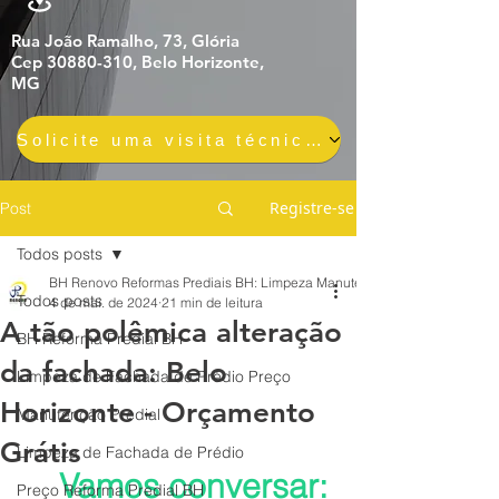
Rua João Ramalho, 73, Glória
Cep 30880-310, Belo Horizonte,
MG
Solicite uma visita técnica gratuita e sem compromisso
Registre-se
Post
Todos posts
BH Renovo Reformas Prediais BH: Limpeza Manutenção Predial Fachada
Todos posts
4 de mai. de 2024
21 min de leitura
A tão polêmica alteração
BH Reforma Predial BH
da fachada: Belo
Limpeza de Fachada de Prédio Preço
Horizonte - Orçamento
Manutenção Predial
Grátis
Limpeza de Fachada de Prédio
Vamos conversar: 
Preço Reforma Predial BH