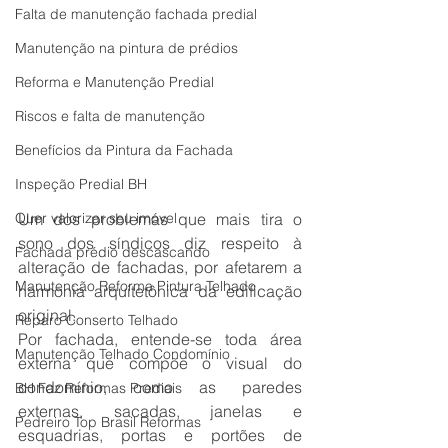
Falta de manutenção fachada predial
Manutenção na pintura de prédios
Reforma e Manutenção Predial
Riscos e falta de manutenção
Benefícios da Pintura da Fachada
Inspeção Predial BH
Quer valorizar seu imóvel
Um dos problemas que mais tira o 
sono dos síndicos diz respeito à 
Fachada prédio descascando
alteração de fachadas, por afetarem a 
Manutenção Reforma Pintura Telhado
harmonia arquitetônica da edificação 
original.
Reparo Conserto Telhado
Por fachada, entende-se toda área 
Manutenção Telhado Condomínio
externa que compõe o visual do 
condomínio, como as paredes 
BH Faz Reformas Prediais
externas, sacadas, janelas e 
Pedreiro Top Brasil Reformas
esquadrias, portas e portões de 