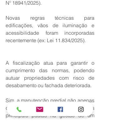
Nº 18941/2025).
Novas regras técnicas para 
edificações, vãos de iluminação e 
acessibilidade foram incorporadas 
recentemente (ex: Lei 11.834/2025). 
A fiscalização atua para garantir o 
cumprimento das normas, podendo 
autuar propriedades com risco de 
desabamento ou fachada deteriorada.
Sim, a manutenção predial não apenas 
deve, mas precisa ser uma das 
principais pautas na gestão de um 
síndico, especialmente em Belo 
Horizonte, onde leis municipais e 
normas técnicas rigorosas exigem a 