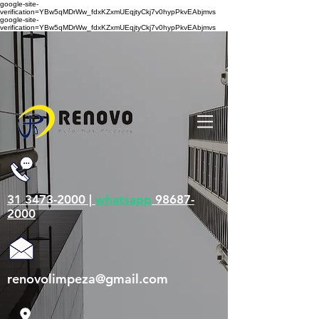
google-site-
verification=YBw5qMDrWw_fdxKZxmUEqjtyCkj7v0hypPkvEAbjmvs
google-site-
verification=YBw5qMDrWw_fdxKZxmUEqjtyCkj7v0hypPkvEAbjmvs
31 3473-2000 |
whatsapp
98687-
2000
renovolimpeza@gmail.com