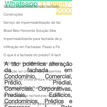
Whatsapp
31 98687-
Serviço impermeabilização fachada
2000
Construções
Serviço de impermeabilização de fac
Brasil Belo Horizonte Solução Sika
Impermeabilizante para fachada de p
Infiltração em Fachadas: Passo a Pa
O que é a fachada do prédio? A fach
A tão polêmica alteração 
Reforma de Fachada Predial: Passo a
da fachada em 
Proteção sol chuva pintura impermea
Condomínio, Comercial, 
Proteção sol chuva pintura impermea
Prédio, Predial, 
Comerciais, Corporativas, 
Reformas Prediais Rua Castelo da Be
Prediais, Edifícios, 
O que causa as rachaduras no prédio
Condomínios, Prédios e 
Reforma e pintura de garagem de con