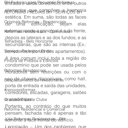
BH Pedreiro para Pequenas Reformas
entrada e saída do edifício, entre outros 
elementos que compõem a harmonia 
REFORMAS PREDIAIS BH - SERVIÇOS BH
estética. Em suma, são todas as faces 
Originals Reformas - Residenciais
de uma edificação, sejam elas 
externas, onde a principal é a da frente, 
Reformas Residenciais - Comerciais
depois as laterais e as dos fundos; e as 
Telhadista - Belo Horizonte
secundárias, que são as internas (Ex.: 
Serviço - Pedreiro - Pintor
corredores e portas dos apartamentos).
A área comum inclui toda a região do 
Pintura de Prédios e Edifícios
condomínio que pode ser usada pelos 
Reformas Residenciais
moradores sem restrições ou com o 
uso de chaves disponíveis, como hall, 
Desplacamento de revestimento
porta de entrada e saída das unidades, 
#renovoreformas
corredores, escadas, garagens, salões 
e academias.
Cruzeiro Esporte Clube
Portanto, ao contrário do que muitos 
Reforma Residencial e Comercial
pensam, fachada não é apenas e tão 
Júlia Reformas Residenciais - BH
somente a face frontal do edifício.
Legislação – Um dos problemas que 