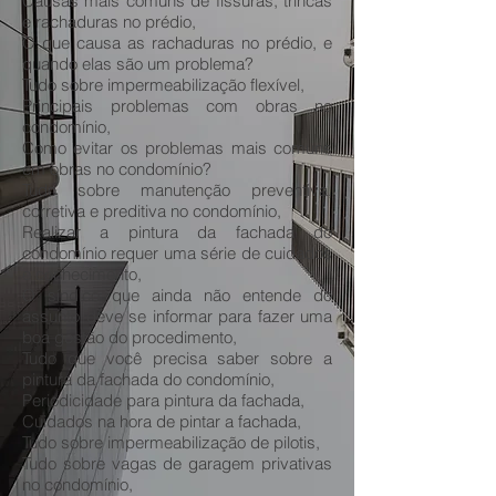
Causas mais comuns de fissuras, trincas
e rachaduras no prédio,
O que causa as rachaduras no prédio, e
quando elas são um problema?
Tudo sobre impermeabilização flexível,
Principais problemas com obras no
condomínio,
Como evitar os problemas mais comuns
em obras no condomínio?
Tudo sobre manutenção preventiva,
corretiva e preditiva no condomínio,
Realizar a pintura da fachada do
condomínio requer uma série de cuidados
e conhecimento,
O síndico que ainda não entende do
assunto deve se informar para fazer uma
boa gestão do procedimento,
Tudo que você precisa saber sobre a
pintura da fachada do condomínio,
Periodicidade para pintura da fachada,
Cuidados na hora de pintar a fachada,
Tudo sobre impermeabilização de pilotis,
Tudo sobre vagas de garagem privativas
no condomínio,