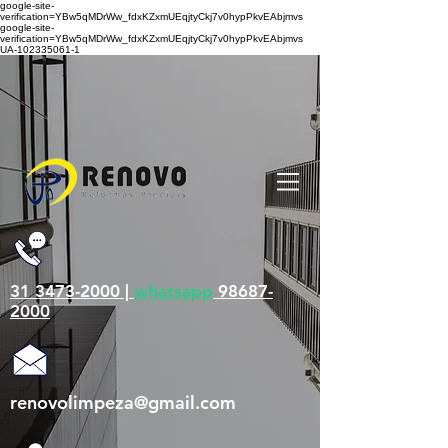
google-site-
verification=YBw5qMDrWw_fdxKZxmUEqjtyCkj7v0hypPkvEAbjmvs
google-site-
verification=YBw5qMDrWw_fdxKZxmUEqjtyCkj7v0hypPkvEAbjmvs
UA-102335061-1
31 3473-2000 |
whatsapp
98687-
2000
renovolimpeza@gmail.com