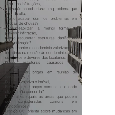
livrar das infiltrações,
Infiltração na cobertura: um problema que
vem do alto,
Como acabar com os problemas em
épocas de chuvas?
Impermeabilizar: a melhor forma de
prevenir infiltração,
Como recuperar estruturas danificadas
pela infiltração?
Como manter o condomínio valorizado?
Inquilinos na reunião de condomínio: quais
os direitos e deveres dos locatários,
Danos estruturais causados pela
infiltração,
Como evitar brigas em reunião de
condomínio,
Fachada valoriza o imóvel,
Reforma de espaços comuns: e quando
alguém não concorda?
Mas, afinal, quais as áreas que podem
ser consideradas comuns em
condomínios?
Código Civil orienta sobre mudanças em