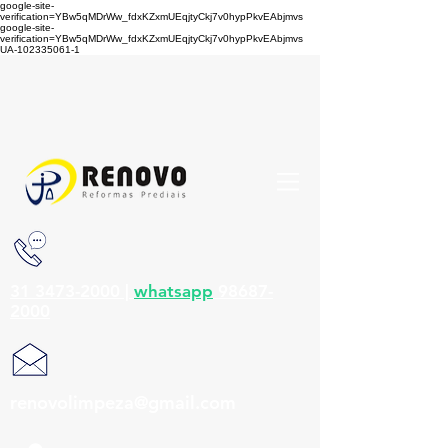
google-site-
verification=YBw5qMDrWw_fdxKZxmUEqjtyCkj7v0hypPkvEAbjmvs
google-site-
verification=YBw5qMDrWw_fdxKZxmUEqjtyCkj7v0hypPkvEAbjmvs
UA-102335061-1
31 3473-2000 |
whatsapp
98687-
2000
renovolimpeza@gmail.com