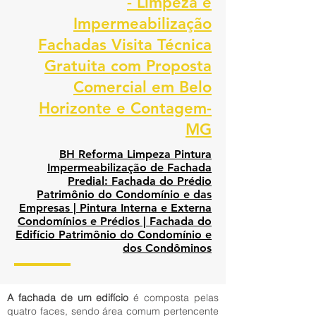
- Limpeza e
Impermeabilização
Fachadas Visita Técnica
Gratuita com Proposta
Comercial em Belo
Horizonte e Contagem-
MG
BH Reforma Limpeza Pintura
Impermeabilização de Fachada
Predial: Fachada do Prédio
Patrimônio do Condomínio e das
Empresas | Pintura Interna e Externa
Condomínios e Prédios | Fachada do
Edifício Patrimônio do Condomínio e
dos Condôminos
A fachada de um edifício
é composta pelas
quatro faces, sendo área comum pertencente