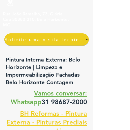
Rua João Ramalho, 73, Glória
Cep 30880-310, Belo Horizonte,
MG
Solicite uma visita técnica gratuita e sem compromisso
Pintura Interna Externa: Belo
Horizonte | Limpeza e
Impermeabilização Fachadas
Belo Horizonte Contagem
Vamos conversar:
Whatsapp
31 98687-2000
BH Reformas - Pintura
Externa - Pinturas Prediais