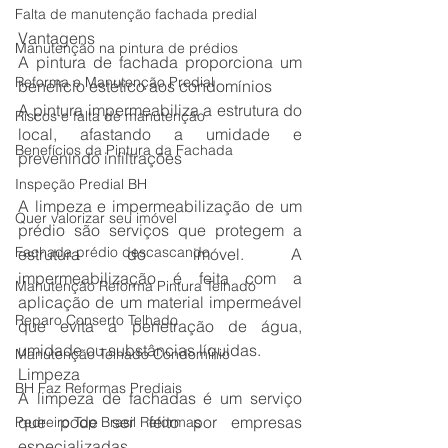
Falta de manutenção fachada predial
Vantagens
Manutenção na pintura de prédios
A pintura de fachada proporciona um 
Reforma e Manutenção Predial
benefício estético aos condomínios 
A pintura impermeabiliza a estrutura do 
Riscos e falta de manutenção
local, afastando a umidade e 
Benefícios da Pintura da Fachada
prevenindo infiltrações 
Inspeção Predial BH
A limpeza e impermeabilização de um 
Quer valorizar seu imóvel
prédio são serviços que protegem a 
Fachada prédio descascando
estrutura do imóvel. A 
impermeabilização é feita com a 
Manutenção Reforma Pintura Telhado
aplicação de um material impermeável 
Reparo Conserto Telhado
que evita a penetração de água, 
umidade ou substâncias líquidas. 
Manutenção Telhado Condomínio
Limpeza
BH Faz Reformas Prediais
A limpeza de fachadas é um serviço 
que pode ser feito por empresas 
Pedreiro Top Brasil Reformas
especializadas. 