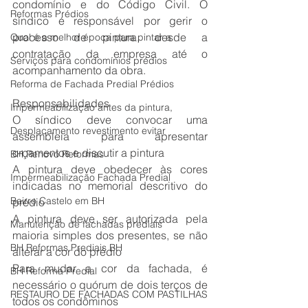
condomínio e do Código Civil. O 
Reformas Prédios
síndico é responsável por gerir o 
processo de pintura, desde a 
Qual é a melhor época para pintar a
contratação da empresa até o 
Serviços para condomínios prédios
acompanhamento da obra.
Reforma de Fachada Predial Prédios
Responsabilidades 
Impermeabilização antes da pintura,
O síndico deve convocar uma 
Desplacamento revestimento evitar
assembleia para apresentar 
orçamentos e discutir a pintura
BH Renovo Reformas
A pintura deve obedecer às cores 
Impermeabilização Fachada Predial
indicadas no memorial descritivo do 
Bairro Castelo em BH
prédio
A pintura deve ser autorizada pela 
Manutenção de fachadas prediais
maioria simples dos presentes, se não 
BH Reformas Prediais BH
alterar a cor do prédio
Para mudar a cor da fachada, é 
BH Reforma Predial
necessário o quórum de dois terços de 
RESTAURO DE FACHADAS COM PASTILHAS
todos os condôminos