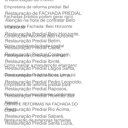
Empreiteira de reforma predial: Bel
Restauração de FACHADA PREDIAL: 
Fachadas prédios podem gerar risco
Atenção na hora de contratar Belo 
Limpeza de Fachada: Belo Horizonte
Horizonte
Restauração Predial Belo Horizonte,
Construções Reformas Belo Horizonte
Restauração Predial Betim,
Como revitalizar fachada predial
Restauração Predial Caeté,
Restauração Predial Contagem,
Patologias na construção civil fach
Restauração Predial Ibirité,
Como realizar a manutenção emergenc
Restauração Predial Lagoa Santa,
Restauração Predial Nova Lima,
Como restaurar a fachada de um préd
Restauração Predial Pedro Leopoldo,
Empreiteira de reforma predial para
Restauração Predial Raposos,
Financeira é um problema condomínio
Restauração Predial Ribeirão das 
Neves,
OBRAS E REFORMAS NA FACHADA DO
Restauração Predial Rio Acima,
COND
Restauração Predial Sabará,
Restauração de exteriores fachadas
Restauração Predial Santa Luzia,