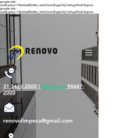
google-site-
verification=YBw5qMDrWw_fdxKZxmUEqjtyCkj7v0hypPkvEAbjmvs
google-site-
verification=YBw5qMDrWw_fdxKZxmUEqjtyCkj7v0hypPkvEAbjmvs
31 3473-2000 |
whatsapp
98687-
2000
renovolimpeza@gmail.com