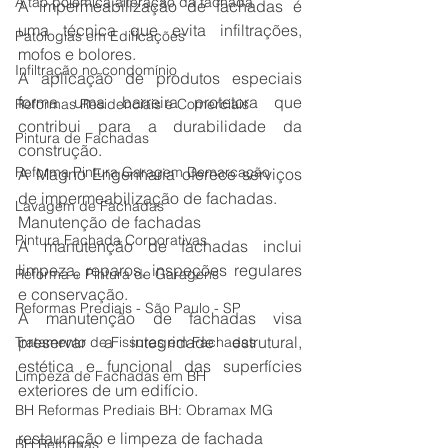
A tão polêmica alteração da fachada
A impermeabilização de fachadas é 
uma técnica que evita infiltrações, 
Patologias em Edificações
mofos e bolores. 
Infiltração no condomínio
A aplicação de produtos especiais 
forma uma barreira protetora que 
Reformas Residenciais e Comerciais
contribui para a durabilidade da 
Pintura de Fachadas
construção. 
Reforma Pintura Garagem Demarcação
A Magno Engenharia oferece serviços 
de impermeabilização de fachadas. 
Lavagem de Fachadas
Manutenção de fachadas 
Pintura Fachada Corporativas
A manutenção de fachadas inclui 
limpeza, reparos, inspeções regulares 
Reforma e Pintura de Garagens
e conservação.
Reformas Prediais - São Paulo - SP
A manutenção de fachadas visa 
preservar a integridade estrutural, 
Tratamento de Fissuras em Fachadas
estética e funcional das superfícies 
Limpeza de Fachadas em BH
exteriores de um edifício.
BH Reformas Prediais BH: Obramax MG
restauração e limpeza de fachada
BH Reformas