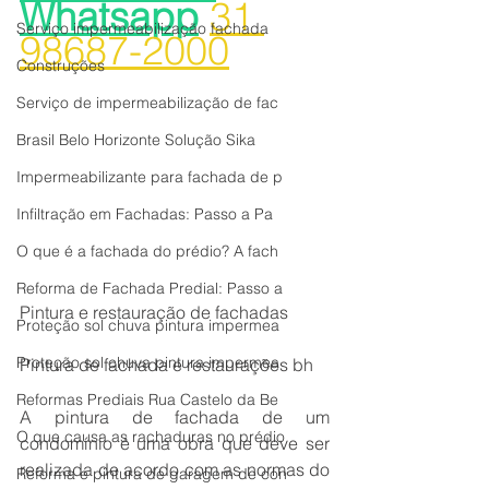
Whatsapp
31 
Serviço impermeabilização fachada
98687-2000
Construções
Serviço de impermeabilização de fac
Brasil Belo Horizonte Solução Sika
Impermeabilizante para fachada de p
Infiltração em Fachadas: Passo a Pa
O que é a fachada do prédio? A fach
Reforma de Fachada Predial: Passo a
Pintura e restauração de fachadas
Proteção sol chuva pintura impermea
Proteção sol chuva pintura impermea
Pintura de fachada e restaurações bh
Reformas Prediais Rua Castelo da Be
A pintura de fachada de um 
O que causa as rachaduras no prédio
condomínio é uma obra que deve ser 
realizada de acordo com as normas do 
Reforma e pintura de garagem de con