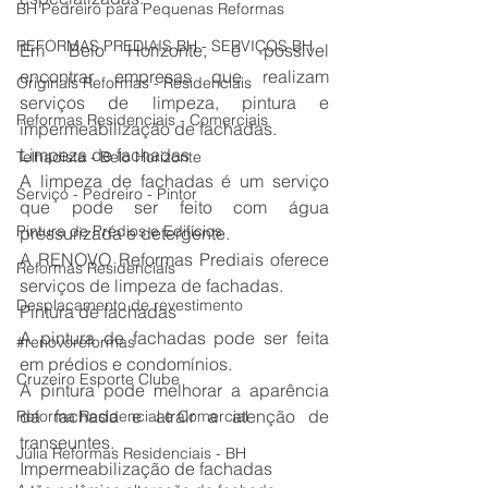
BH Pedreiro para Pequenas Reformas
REFORMAS PREDIAIS BH - SERVIÇOS BH
Em Belo Horizonte, é possível 
encontrar empresas que realizam 
Originals Reformas - Residenciais
serviços de limpeza, pintura e 
Reformas Residenciais - Comerciais
impermeabilização de fachadas. 
Limpeza de fachadas
Telhadista - Belo Horizonte
A limpeza de fachadas é um serviço 
Serviço - Pedreiro - Pintor
que pode ser feito com água 
Pintura de Prédios e Edifícios
pressurizada e detergente. 
A RENOVO Reformas Prediais oferece 
Reformas Residenciais
serviços de limpeza de fachadas. 
Desplacamento de revestimento
Pintura de fachadas
A pintura de fachadas pode ser feita 
#renovoreformas
em prédios e condomínios. 
Cruzeiro Esporte Clube
A pintura pode melhorar a aparência 
da fachada e atrair a atenção de 
Reforma Residencial e Comercial
transeuntes. 
Júlia Reformas Residenciais - BH
Impermeabilização de fachadas