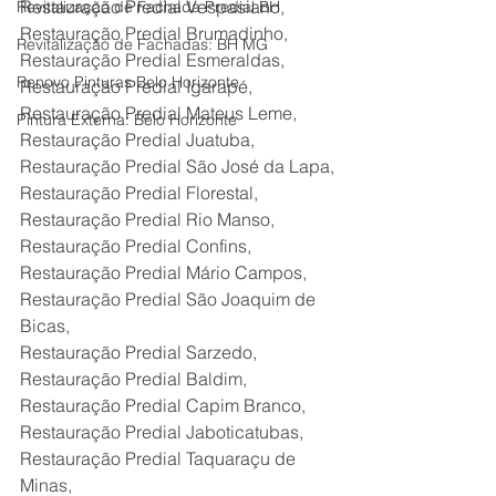
Restauração Predial Vespasiano,
Revitalização de Fachada Predial BH
Restauração Predial Brumadinho,
Revitalização de Fachadas: BH MG
Restauração Predial Esmeraldas,
Renovo Pinturas Belo Horizonte
Restauração Predial Igarapé,
Restauração Predial Mateus Leme,
Pintura Externa: Belo Horizonte
Restauração Predial Juatuba,
Restauração Predial São José da Lapa,
Restauração Predial Florestal,
Restauração Predial Rio Manso, 
Restauração Predial Confins,
Restauração Predial Mário Campos,
Restauração Predial São Joaquim de 
Bicas,
Restauração Predial Sarzedo,
Restauração Predial Baldim,
Restauração Predial Capim Branco,
Restauração Predial Jaboticatubas,
Restauração Predial Taquaraçu de 
Minas,