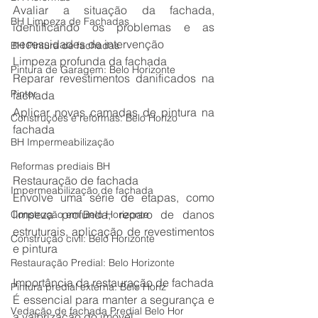
Avaliar a situação da fachada, 
BH Limpeza de Fachadas
identificando os problemas e as 
necessidades de intervenção
BH Pintura de fachadas
Limpeza profunda da fachada
Pintura de Garagem: Belo Horizonte
Reparar revestimentos danificados na 
Pintor
fachada
Aplicar novas camadas de pintura na 
Construções e reformas: Belo Horizo
fachada
BH Impermeabilização
Reformas prediais BH
Restauração de fachada
Impermeabilização de fachada
Envolve uma série de etapas, como 
limpeza profunda, reparo de danos 
Construção em Belo Horizonte
estruturais, aplicação de revestimentos 
Construção civil: Belo Horizonte
e pintura
Restauração Predial: Belo Horizonte
Importância da restauração de fachada
Pintura predial externa: Belo Horiz
É essencial para manter a segurança e 
Vedação de fachada Predial Belo Hor
a valorização do imóvel