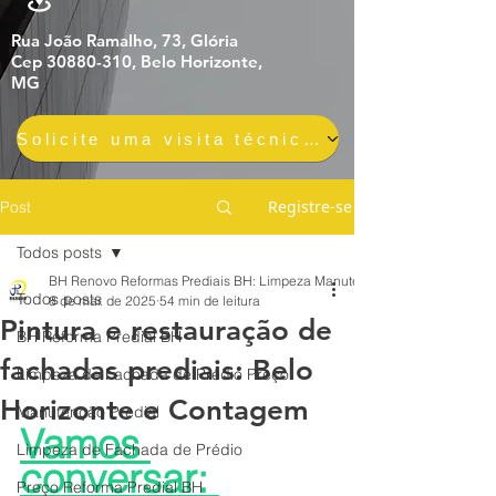
Rua João Ramalho, 73, Glória
Cep 30880-310, Belo Horizonte,
MG
Solicite uma visita técnica gratuita e sem compromisso
Registre-se
Post
Todos posts
BH Renovo Reformas Prediais BH: Limpeza Manutenção Predial Fachada
Todos posts
8 de mar. de 2025
54 min de leitura
Pintura e restauração de
BH Reforma Predial BH
fachadas prediais: Belo
Limpeza de Fachada de Prédio Preço
Horizonte e Contagem
Manutenção Predial
Vamos 
Limpeza de Fachada de Prédio
conversar: 
Preço Reforma Predial BH